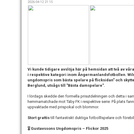
2026-04-12 21:15
Vi kunde tidigare avslöja här på hemsidan att två av våra 
i respektive kategori inom Ångermanlandsfotbollen. Wi
ungdomspris som bästa spelare på flicksidan" och skyt
Berglund, utsågs till "Bästa damspelare".
I lördags skedde den formella prisutdelningen och detta i 
hemmamatchade mot Täby FK i respektive serie. På plats fan
uppvaktade med prispokal och blommor.
Stort grattis
till fantastiskt duktiga fotbolllspelare och förebild
🎖 Gustavssons Ungdomspris – Flickor 2025