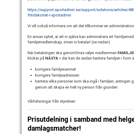
https://support.sportadmin.se/support/solutions/articles/
fritidskortet-i-sportadmin
Vi vill också informera om att det tillkommer en administration
En annan nyhet, är att ni själva kan administrera ert familjemedl
familjemedlemskap, innan ni betalar! (se nedan)
När betalningen ska genomföras väljer medlemmen
FAMILJ
klickar på
NÄSTA
> där kan de sedan hantera familjen i form a
korrigera familjenamnet
korrigera familjeadressen
hantera vilka personer som ska ingå i familjen, antinge
genom att skapa en helt ny person från grunden
Vårhälsningar från styrelsen
Prisutdelning i samband med helg
damlagsmatcher!