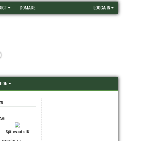
RIGT
DOMARE
LOGGA IN
D
TION
ER
AG
Själevads IK
gbergsplanen