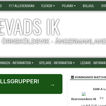
AG
F17 ALLSVENSKAN
FLICKOR
POJKAR
BOLLKUL
ÖV
EVADS IK
- ÖRNSKÖLDSVIK - ÅNGERMANLAN
NINGEN - INFORMATION
SPELARE - INFORMATION
LEDARE - INFORMA
KOMMANDE MATCH
OLLSGRUPPER!
→
DAM A-L
vs
Kvarnsvedens IK
Lör 8/8 15:00, Ljun