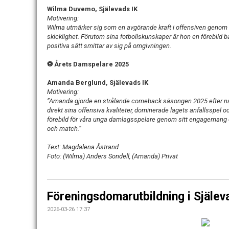
Wilma Duvemo, Själevads IK
Motivering:
Wilma utmärker sig som en avgörande kraft i offensiven genom 
skicklighet. Förutom sina fotbollskunskaper är hon en förebild 
positiva sätt smittar av sig på omgivningen.
⚽ Årets Damspelare 2025
Amanda Berglund, Själevads IK
Motivering:
”Amanda gjorde en strålande comeback säsongen 2025 efter någ
direkt sina offensiva kvaliteter, dominerade lagets anfallsspel 
förebild för våra unga damlagsspelare genom sitt engagemang 
och match.”
Text: Magdalena Åstrand
Foto: (Wilma) Anders Sondell, (Amanda) Privat
Föreningsdomarutbildning i Själev
2026-03-26 17:37