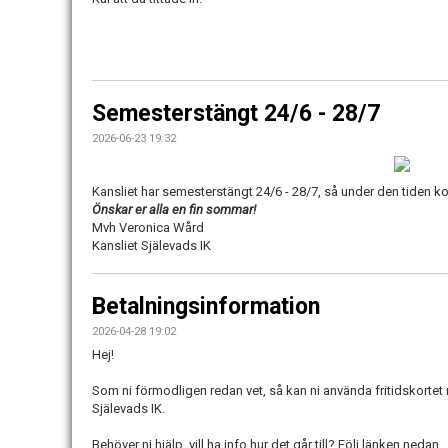
Semesterstängt 24/6 - 28/7
2026-06-23 19:32
Kansliet har semesterstängt 24/6 - 28/7, så under den tiden ko
Önskar er alla en fin sommar!
Mvh Veronica Wård
Kansliet Själevads IK
Betalningsinformation
2026-04-28 19:02
Hej!
Som ni förmodligen redan vet, så kan ni använda fritidskortet n
Själevads IK.
Behöver ni hjälp, vill ha info hur det går till? Följ länken nedan.