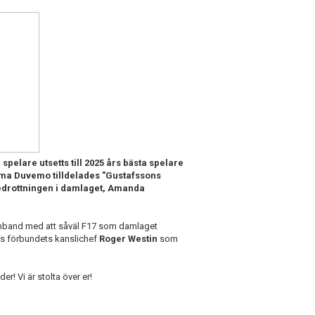
spelare utsetts till 2025 års bästa spelare
lma Duvemo tilldelades "Gustafssons
tedrottningen i damlaget, Amanda
samband med att såväl F17 som damlaget
ns förbundets kanslichef
Roger Westin
som
er! Vi är stolta över er!