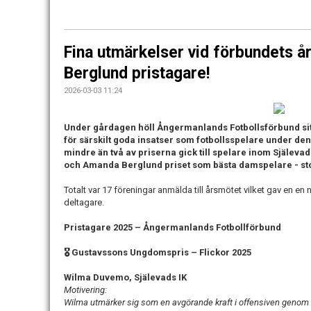
Fina utmärkelser vid förbundets 
Berglund pristagare!
2026-03-03 11:24
Under gårdagen höll Ångermanlands Fotbollsförbund sit
för särskilt goda insatser som fotbollsspelare under d
mindre än två av priserna gick till spelare inom Själev
och Amanda Berglund priset som bästa damspelare - stort 
Totalt var 17 föreningar anmälda till årsmötet vilket gav en en
deltagare.
Pristagare 2025 – Ångermanlands Fotbollförbund
🎖 Gustavssons Ungdomspris – Flickor 2025
Wilma Duvemo, Själevads IK
Motivering:
Wilma utmärker sig som en avgörande kraft i offensiven genom 