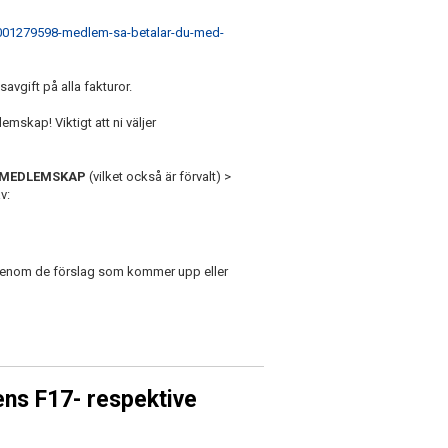
48001279598-medlem-sa-betalar-du-med-
savgift på alla fakturor.
emskap! Viktigt att ni väljer
EMEDLEMSKAP
(vilket också är förvalt) >
v:
n genom de förslag som kommer upp eller
ens F17- respektive