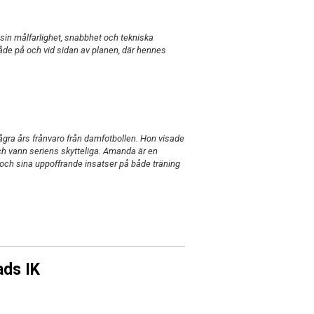
sin målfarlighet, snabbhet och tekniska
både på och vid sidan av planen, där hennes
ra års frånvaro från damfotbollen. Hon visade
och vann seriens skytteliga. Amanda är en
och sina uppoffrande insatser på både träning
ads IK