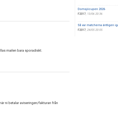
Domsjöcupen 2026
F2017
,
13/06 20:36
Så var matcherna äntligen i
F2017
,
24/05 20:05
llas mailen bara sporadiskt.
är ni betalar aviseringen/fakturan från