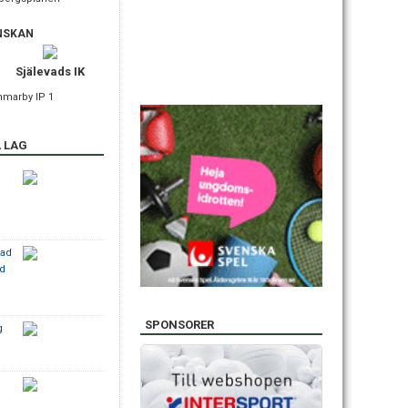
NSKAN
Själevads IK
mmarby IP 1
 LAG
tad
ad
SPONSORER
g