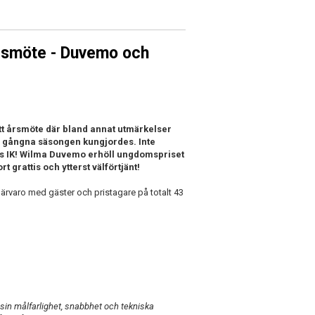
årsmöte - Duvemo och
t årsmöte där bland annat utmärkelser
en gångna säsongen kungjordes. Inte
ads IK! Wilma Duvemo erhöll ungdomspriset
grattis och ytterst välförtjänt!
 närvaro med gäster och pristagare på totalt 43
sin målfarlighet, snabbhet och tekniska