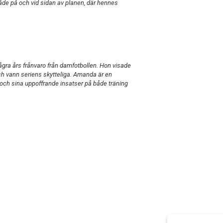
både på och vid sidan av planen, där hennes
ra års frånvaro från damfotbollen. Hon visade
och vann seriens skytteliga. Amanda är en
och sina uppoffrande insatser på både träning