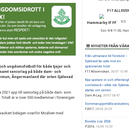
F17 ALLSVE
vs
Hammarby IF FF
Sön 9/8 11:00, Ha
NYHETER FRÅN VÅRA
Från utmanare till förebild –
Själevad tar sats mot en
 och ungdomsfotboll för både tjejer och
spännande höst
n samt seniorlag på både dam- och
F17 Allsvenskan
,
30/07 15:48
ommun, Ångermanland där orten Själevad
Nya spelare in och efterläng
comeback i sikte när Själev
startar om serien
 2021 upp till seniorlag på både dam- som
Dam A-Lag
,
30/07 08:47
. Totalt är vi över 550 medlemmar i föreningen
Sommaruppehålls-avslutnin
F2017
,
28/06 20:09
r vackert belägen ovanför Moälven med
Bussby cup 2026
P2016
,
16/06 10:50