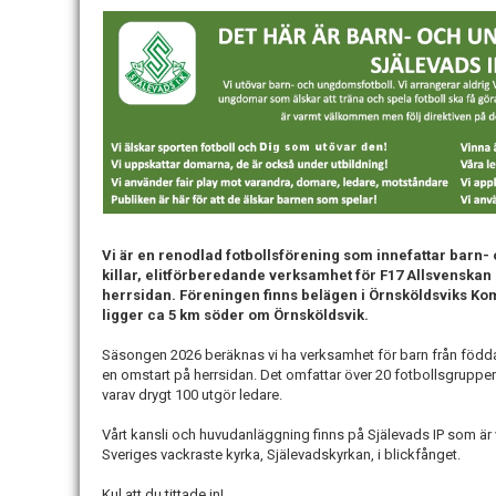
Vi är en renodlad fotbollsförening som innefattar barn-
killar, elitförberedande verksamhet för F17 Allsvenska
herrsidan. Föreningen finns belägen i Örnsköldsviks K
ligger ca 5 km söder om Örnsköldsvik.
Säsongen 2026 beräknas vi ha verksamhet för barn från födda
en omstart på herrsidan. Det omfattar över 20 fotbollsgrupper
varav drygt 100 utgör ledare.
Vårt kansli och huvudanläggning finns på Själevads IP som ä
Sveriges vackraste kyrka, Själevadskyrkan, i blickfånget.
Kul att du tittade in!