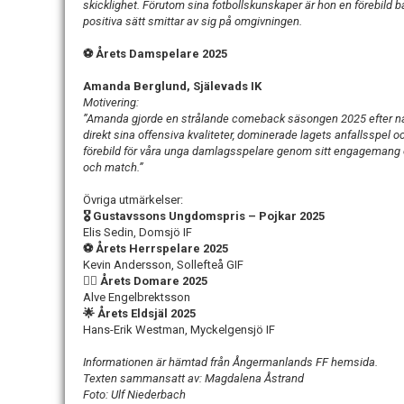
skicklighet. Förutom sina fotbollskunskaper är hon en förebild 
positiva sätt smittar av sig på omgivningen.
⚽ Årets Damspelare 2025
Amanda Berglund, Själevads IK
Motivering:
”Amanda gjorde en strålande comeback säsongen 2025 efter någ
direkt sina offensiva kvaliteter, dominerade lagets anfallsspel 
förebild för våra unga damlagsspelare genom sitt engagemang 
och match.”
Övriga utmärkelser:
🎖 Gustavssons Ungdomspris – Pojkar 2025
Elis Sedin, Domsjö IF
⚽ Årets Herrspelare 2025
Kevin Andersson, Sollefteå GIF
🧑‍⚖️ Årets Domare 2025
Alve Engelbrektsson
🌟 Årets Eldsjäl 2025
Hans-Erik Westman, Myckelgensjö IF
Informationen är hämtad från Ångermanlands FF hemsida.
Texten sammansatt av: Magdalena Åstrand
Foto: Ulf Niederbach