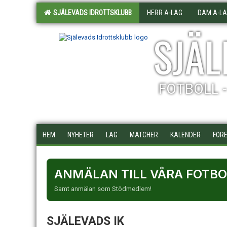
SJÄLEVADS IDROTTSKLUBB
HERR A-LAG
DAM A-L
SJÄL
FOTBOLL 
HEM
NYHETER
LAG
MATCHER
KALENDER
FÖRE
ANMÄLAN TILL VÅRA FOTB
Samt anmälan som Stödmedlem!
SJÄLEVADS IK