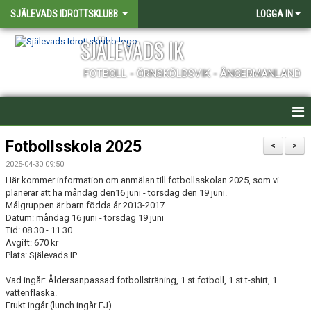
SJÄLEVADS IDROTTSKLUBB
LOGGA IN
SJÄLEVADS IK
FOTBOLL - ÖRNSKÖLDSVIK - ÅNGERMANLAND
HEM
Fotbollsskola 2025
<
>
2025-04-30 09:50
NYHETER
Här kommer information om anmälan till fotbollsskolan 2025, som vi
planerar att ha måndag den16 juni - torsdag den 19 juni.
LAG
Målgruppen är barn födda år 2013-2017.
Datum: måndag 16 juni - torsdag 19 juni
MATCHER
Tid: 08.30 - 11.30
Avgift: 670 kr
Plats: Själevads IP
KALENDER
Vad ingår: Åldersanpassad fotbollsträning, 1 st fotboll, 1 st t-shirt, 1
FÖRENINGEN - INFORMATION
vattenflaska.
Frukt ingår (lunch ingår EJ).