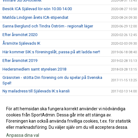
Vinnare 50/50-lotteriet
2020-08-31 13:45
Besök ICA Själevad lör-sön 10.00-14.00
2020-08-27 10:50
Matilda Lindgren årets ICA-stipendiat
2020-08-24 09:30
Sanna Berglund och Tindra Öström - regionalt läger
2020-06-29 12:00
Efter årsmötet 2020
2020-02-26 12:45
Årsmöte Själevads IK
2020-02-03 09:30
Här kommer SIK:s föreningslåt, passa på att ladda ner!!
2019-06-18 08:40
Efter årsmötet 2019
2019-02-28 15:13
Hedersmedlem samt styrelsen 2018
2018-03-28 13:15
Gräsroten - stötta Din förening om du spelar på Svenska
2017-11-15 13:25
Spel!
Ny mailadress till Själevads IK:s kansli
2017-02-13 14:00
God Jul & Gott Nytt År allesammans!
2016-12-22 14:34
Hjärtligt TACK för mig och på återseende!
För att hemsidan ska fungera korrekt använder vi nödvändiga
2016-12-20 13:57
cookies från SportAdmin. Dessa går inte att stänga av.
GRATTIS VÄRLDENS BÄSTA HÅKAN - 70 ÅR IDAG!
2016-09-28 10:49
Föreningen kan också använda frivilliga cookies, t.ex. för statistik
eller marknadsföring. Du väljer själv om du vill acceptera dessa.
Anpassa dina val