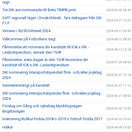
regi!
Tre SIK-are nominerade till årets TIMPA-pris!
2024-09-30 08:39
SvFF regionalt läger i Örnsköldsvik - fyra deltagare från SIK
2024-09-27 10:05
F17!
Vinnare i 50/50 lotteriet 2024
2024-09-12 09:49
Välkommen på Fotbollens dag!
2024-08-15 08:00
Påminnelse att nominera din kandidat till ICA:s SIK -
2024-08-12 10:18
Ledarstipendium, senast den 15/8!
Påminnelse, sista dagen är den 15/8! Nominera din
2024-07-29 08:00
kandidat till ICA:s SIK- Ledarstipendium
SIK nominering Intersportstipendiet flick- och/eller pojklag
2024-06-27 12:18
2024
Semesterstängt på kansliet!
2024-06-27 11:12
SIK nominering Intersportstipendie flick- och/eller pojklag
2024-06-27 08:00
2024
Förslag om Gång och cykelväg Mycklingvägen-
2024-05-30 13:00
Birgittavägen
Inskrivning Bollkul födda 2018 o 2019 o fotboll födda 2017
2024-04-16 10:00
Halka!
2024-04-08 10:00