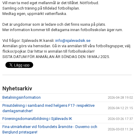
Vill man ta med eget mellanmål är det tillåtet. Nötförbud.
SPELARE - INFORMATION
Samling och träning på tilldelad fotbollsplan.
Medtag egen, uppmärkt vattenflaska.
LEDARE - INFORMATION
Det är ungdomar som är ledare och det finns vuxna på plats.
Mer information kommer till deltagarna innan fotbollsskolan äger rum.
Vid frågor: Själevads IK kansli:
info@sjalevadsik.se
Anmälan görs via hemsidan. Gå in via anmälan till våra fotbollsgrupper, välj
flickor/pojkar. Där hittar ni anmälan till fotbollsskolan!
SISTA DATUM FÖR ANMÄLAN ÄR SÖNDAG DEN 18 MAJ 2025.
Nyhetsarkiv
Betalningsinformation
2026-04-28 19:02
Prisutdelning i samband med helgens F17- respektive
2026-04-12 21:15
damlagsmatcher!
Föreningsdomarutbildning i Själevads IK
2026-03-26 17:37
Fina utmärkelser vid förbundets årsmöte - Duvemo och
2026-03-03 11:24
Berglund pristagare!