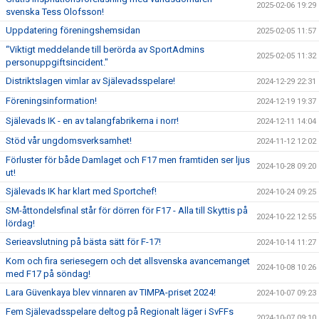
2025-02-06 19:29
svenska Tess Olofsson!
Uppdatering föreningshemsidan
2025-02-05 11:57
“Viktigt meddelande till berörda av SportAdmins
2025-02-05 11:32
personuppgiftsincident."
Distriktslagen vimlar av Själevadsspelare!
2024-12-29 22:31
Föreningsinformation!
2024-12-19 19:37
Själevads IK - en av talangfabrikerna i norr!
2024-12-11 14:04
Stöd vår ungdomsverksamhet!
2024-11-12 12:02
Förluster för både Damlaget och F17 men framtiden ser ljus
2024-10-28 09:20
ut!
Själevads IK har klart med Sportchef!
2024-10-24 09:25
SM-åttondelsfinal står för dörren för F17 - Alla till Skyttis på
2024-10-22 12:55
lördag!
Serieavslutning på bästa sätt för F-17!
2024-10-14 11:27
Kom och fira seriesegern och det allsvenska avancemanget
2024-10-08 10:26
med F17 på söndag!
Lara Güvenkaya blev vinnaren av TIMPA-priset 2024!
2024-10-07 09:23
Fem Själevadsspelare deltog på Regionalt läger i SvFFs
2024-10-07 09:10