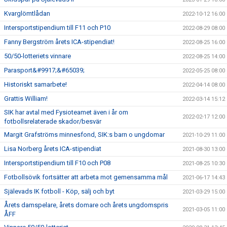
Kvarglömtlådan
2022-10-12 16:00
Intersportstipendium till F11 och P10
2022-08-29 08:00
Fanny Bergström årets ICA-stipendiat!
2022-08-25 16:00
50/50-lotteriets vinnare
2022-08-25 14:00
Parasport&#9917;&#65039;
2022-05-25 08:00
Historiskt samarbete!
2022-04-14 08:00
Grattis William!
2022-03-14 15:12
SIK har avtal med Fysioteamet även i år om
2022-02-17 12:00
fotbollsrelaterade skador/besvär
Margit Grafströms minnesfond, SIK:s barn o ungdomar
2021-10-29 11:00
Lisa Norberg årets ICA-stipendiat
2021-08-30 13:00
Intersportstipendium till F10 och P08
2021-08-25 10:30
Fotbollsövik fortsätter att arbeta mot gemensamma mål
2021-06-17 14:43
Själevads IK fotboll - Köp, sälj och byt
2021-03-29 15:00
Årets damspelare, årets domare och årets ungdomspris
2021-03-05 11:00
ÅFF