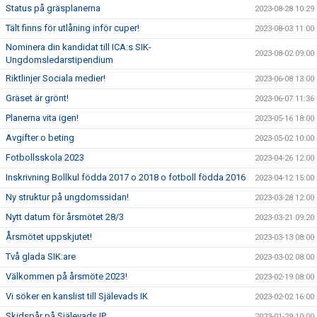
Status på gräsplanerna
2023-08-28 10:29
Tält finns för utlåning inför cuper!
2023-08-03 11:00
Nominera din kandidat till ICA:s SIK-
2023-08-02 09:00
Ungdomsledarstipendium
Riktlinjer Sociala medier!
2023-06-08 13:00
Gräset är grönt!
2023-06-07 11:36
Planerna vita igen!
2023-05-16 18:00
Avgifter o beting
2023-05-02 10:00
Fotbollsskola 2023
2023-04-26 12:00
Inskrivning Bollkul födda 2017 o 2018 o fotboll födda 2016
2023-04-12 15:00
Ny struktur på ungdomssidan!
2023-03-28 12:00
Nytt datum för årsmötet 28/3
2023-03-21 09:20
Årsmötet uppskjutet!
2023-03-13 08:00
Två glada SIK:are
2023-03-02 08:00
Välkommen på årsmöte 2023!
2023-02-19 08:00
Vi söker en kanslist till Själevads IK
2023-02-02 16:00
Skidspår på Själevads IP
2023-01-29 10:00