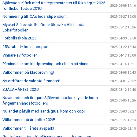
Själevads IK fick med tre representanter till Rikslägret 2025
2025-06-08 14:16
för flickor födda 2010!
Nominering till ICAs ledarstipendium!
2025-05-27 12:08
Mycket Själevads IK i Örnsköldsviks Allehanda -
2025-05-12 18:26
Lokalfotbollen!
Fotbollsskola 2025
2025-04-30 09:50
25% rabatt* hos Intersport!
2025-04-22 15:43
Vinnare av fotbollen...
2025-04-17 13:00
Påminnelse om klädprovning och chans att vinna...
2025-04-14 10:21
Välkommen på klädprovning!
2025-04-08 10:43
Ny ordförande vald vid årsmötet!
2025-04-01 20:32
SJÄLAHÄFTET 2025!
2025-03-12 10:48
Nuvarande och tidigare Själevadsspelare hyllade inom
2025-03-05 16:26
Ångermanlandsfotbollen!
Nu är det påfyllt med sand/grus, kom och köp!
2025-03-03 09:27
Välkommen på årsmöte 2025!
2025-02-27 12:24
Välkommen till årets avspark!
2025-02-26 21:15
Gratis inspriationsföreläsning med världsdomaren -