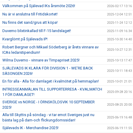
Välkommen på Själevad IKs årsmöte 2026!
2026-02-17 13:16
Nu är vi anslutna till Fritidskortet!
2025-12-04 12:51
Nu finns det sand/grus att köpa!
2025-11-24 12:12
Duvemo blixtinkallad till F-15 landslaget!
2025-11-09 16:34
Kvarglömt på Själevads IP!
2025-10-30 14:40
Robert Bergner och Mikael Söderberg är årets vinnare av
2025-10-27 12:31
ICAs ledarstipendium!
Wilma Duvemo - vinnare av Timpapriset 2025!
2025-10-13 17:47
SJÄLEVADS IK KLARA FÖR DIVISION 1 - WE’RE BACK
2025-10-11 18:43
SÄSONGEN 2026!
En för alla - Alla för damlaget i kvalmötet på hemmaplan!
2025-10-01 21:01
INTRESSEANMÄLAN TILL SUPPORTERRESA - KVALMATCH
2025-09-28 20:16
1 FÖR DAMLAGET!
SVERIGE vs NORGE - I ÖRNSKÖLDSVIK 10 SEPTEMBER
2025-08-25 20:00
2025!
Alla till Skyttis på söndag - vi tar emot Sveriges just nu
2025-06-19 16:48
bästa lag på dam-och flickungdomssidan!
Själevads IK - Merchandise 2025!
2025-06-19 11:55