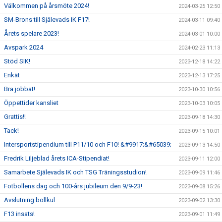
Välkommen på årsmöte 2024!
2024-03-25 12:50
SM-Brons till Själevads IK F17!
2024-03-11 09:40
Årets spelare 2023!
2024-03-01 10:00
Avspark 2024
2024-02-23 11:13
Stöd SIK!
2023-12-18 14:22
Enkät
2023-12-13 17:25
Bra jobbat!
2023-10-30 10:56
Öppettider kansliet
2023-10-03 10:05
Grattis!!
2023-09-18 14:30
Tack!
2023-09-15 10:01
Intersportstipendium till P11/10 och F10! &#9917;&#65039;
2023-09-13 14:50
Fredrik Liljeblad årets ICA-Stipendiat!
2023-09-11 12:00
Samarbete Själevads IK och TSG Träningsstudion!
2023-09-09 11:46
Fotbollens dag och 100-års jubileum den 9/9-23!
2023-09-08 15:26
Avslutning bollkul
2023-09-02 13:30
F13 insats!
2023-09-01 11:49