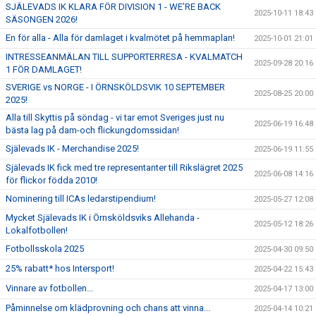
SJÄLEVADS IK KLARA FÖR DIVISION 1 - WE’RE BACK
2025-10-11 18:43
SÄSONGEN 2026!
En för alla - Alla för damlaget i kvalmötet på hemmaplan!
2025-10-01 21:01
INTRESSEANMÄLAN TILL SUPPORTERRESA - KVALMATCH
2025-09-28 20:16
1 FÖR DAMLAGET!
SVERIGE vs NORGE - I ÖRNSKÖLDSVIK 10 SEPTEMBER
2025-08-25 20:00
2025!
Alla till Skyttis på söndag - vi tar emot Sveriges just nu
2025-06-19 16:48
bästa lag på dam-och flickungdomssidan!
Själevads IK - Merchandise 2025!
2025-06-19 11:55
Själevads IK fick med tre representanter till Rikslägret 2025
2025-06-08 14:16
för flickor födda 2010!
Nominering till ICAs ledarstipendium!
2025-05-27 12:08
Mycket Själevads IK i Örnsköldsviks Allehanda -
2025-05-12 18:26
Lokalfotbollen!
Fotbollsskola 2025
2025-04-30 09:50
25% rabatt* hos Intersport!
2025-04-22 15:43
Vinnare av fotbollen...
2025-04-17 13:00
Påminnelse om klädprovning och chans att vinna...
2025-04-14 10:21