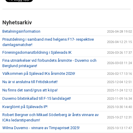
Nyhetsarkiv
Betalningsinformation
2026-04-28 19:02
Prisutdelning i samband med helgens F17- respektive
2026-04-12 21:15
damlagsmatcher!
Föreningsdomarutbildning i Själevads IK
2026-03-26 17:37
Fina utmärkelser vid förbundets årsmöte - Duvemo och
2026-03-03 11:24
Berglund pristagare!
Välkommen på Själevad IKs årsmöte 2026!
2026-02-17 13:16
Nu är vi anslutna till Fritidskortet!
2025-12-04 12:51
Nu finns det sand/grus att köpa!
2025-11-24 12:12
Duvemo blixtinkallad till F-15 landslaget!
2025-11-09 16:34
Kvarglömt på Själevads IP!
2025-10-30 14:40
Robert Bergner och Mikael Söderberg är årets vinnare av
2025-10-27 12:31
ICAs ledarstipendium!
Wilma Duvemo - vinnare av Timpapriset 2025!
2025-10-13 17:47