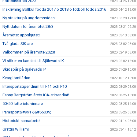
Fotbollsskola 2023
2023-04-26 12:00
Inskrivning Bollkul födda 2017 o 2018 o fotboll födda 2016
2023-04-12 15:00
Ny struktur på ungdomssidan!
2023-03-28 12:00
Nytt datum för årsmötet 28/3
2023-03-21 09:20
Årsmötet uppskjutet!
2023-03-13 08:00
Två glada SIK:are
2023-03-02 08:00
Välkommen på årsmöte 2023!
2023-02-19 08:00
Vi söker en kanslist till Själevads IK
2023-02-02 16:00
Skidspår på Själevads IP
2023-01-29 10:00
Kvarglömtlådan
2022-10-12 16:00
Intersportstipendium till F11 och P10
2022-08-29 08:00
Fanny Bergström årets ICA-stipendiat!
2022-08-25 16:00
50/50-lotteriets vinnare
2022-08-25 14:00
Parasport&#9917;&#65039;
2022-05-25 08:00
Historiskt samarbete!
2022-04-14 08:00
Grattis William!
2022-03-14 15:12