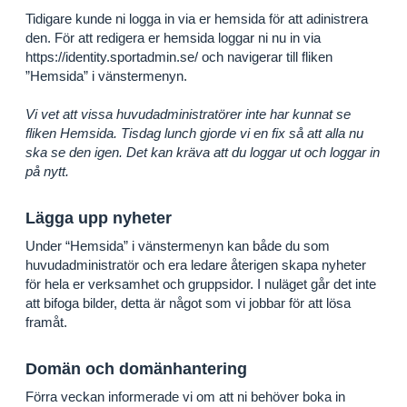
SPELARE - INFORMATION
Tidigare kunde ni logga in via er hemsida för att adinistrera
den. För att redigera er hemsida loggar ni nu in via
LEDARE - INFORMATION
https://identity.sportadmin.se/ och navigerar till fliken
”Hemsida” i vänstermenyn.
Vi vet att vissa huvudadministratörer inte har kunnat se
fliken Hemsida. Tisdag lunch gjorde vi en fix så att alla nu
ska se den igen. Det kan kräva att du loggar ut och loggar in
på nytt.
Lägga upp nyheter
Under “Hemsida” i vänstermenyn kan både du som
huvudadministratör och era ledare återigen skapa nyheter
för hela er verksamhet och gruppsidor. I nuläget går det inte
att bifoga bilder, detta är något som vi jobbar för att lösa
framåt.
Domän och domänhantering
Förra veckan informerade vi om att ni behöver boka in