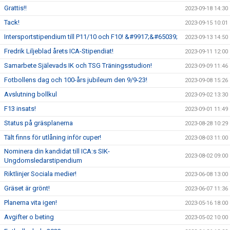
Grattis!!
2023-09-18 14:30
Tack!
2023-09-15 10:01
Intersportstipendium till P11/10 och F10! &#9917;&#65039;
2023-09-13 14:50
Fredrik Liljeblad årets ICA-Stipendiat!
2023-09-11 12:00
Samarbete Själevads IK och TSG Träningsstudion!
2023-09-09 11:46
Fotbollens dag och 100-års jubileum den 9/9-23!
2023-09-08 15:26
Avslutning bollkul
2023-09-02 13:30
F13 insats!
2023-09-01 11:49
Status på gräsplanerna
2023-08-28 10:29
Tält finns för utlåning inför cuper!
2023-08-03 11:00
Nominera din kandidat till ICA:s SIK-
2023-08-02 09:00
Ungdomsledarstipendium
Riktlinjer Sociala medier!
2023-06-08 13:00
Gräset är grönt!
2023-06-07 11:36
Planerna vita igen!
2023-05-16 18:00
Avgifter o beting
2023-05-02 10:00