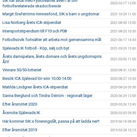
SIK har avtal med Fysioteamet även i år om
2022-02-17 12:00
fotbollsrelaterade skador/besvär
Margit Grafströms minnesfond, SIK:s barn o ungdomar
2021-10-29 11:00
Lisa Norberg årets ICA-stipendiat
2021-08-30 13:00
Intersportstipendium till F10 och P08
2021-08-25 10:30
Fotbollsövik fortsätter att arbeta mot gemensamma mål
2021-06-17 14:43
Själevads IK fotboll - Köp, sälj och byt
2021-03-29 15:00
Årets damspelare, årets domare och årets ungdomspris
2021-03-05 11:00
ÅFF
Vinnare 50/50-lotteriet
2020-08-31 13:45
Besök ICA Själevad lör-sön 10.00-14.00
2020-08-27 10:50
Matilda Lindgren årets ICA-stipendiat
2020-08-24 09:30
Sanna Berglund och Tindra Öström - regionalt läger
2020-06-29 12:00
Efter årsmötet 2020
2020-02-26 12:45
Årsmöte Själevads IK
2020-02-03 09:30
Här kommer SIK:s föreningslåt, passa på att ladda ner!!
2019-06-18 08:40
Efter årsmötet 2019
2019-02-28 15:13