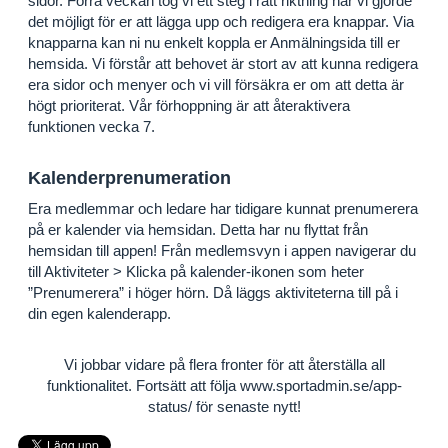
sidor. Förra veckan tog vi ett steg i rätt riktning när vi gjorde
det möjligt för er att lägga upp och redigera era knappar. Via
knapparna kan ni nu enkelt koppla er Anmälningsida till er
hemsida. Vi förstår att behovet är stort av att kunna redigera
era sidor och menyer och vi vill försäkra er om att detta är
högt prioriterat. Vår förhoppning är att återaktivera
funktionen vecka 7.
Kalenderprenumeration
Era medlemmar och ledare har tidigare kunnat prenumerera
på er kalender via hemsidan. Detta har nu flyttat från
hemsidan till appen! Från medlemsvyn i appen navigerar du
till Aktiviteter > Klicka på kalender-ikonen som heter
”Prenumerera” i höger hörn. Då läggs aktiviteterna till på i
din egen kalenderapp.
Vi jobbar vidare på flera fronter för att återställa all
funktionalitet. Fortsätt att följa www.sportadmin.se/app-
status/ för senaste nytt!