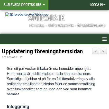
SJÄLEVADS IDROTTSKLUBB
LOGGA IN
SJÄLEVADS IK
FOTBOLL - ÖRNSKÖLDSVIK - ÅNGERMANLAND
HEM
Uppdatering föreningshemsidan
<
>
2025-02-05 11:57
NYHETER
Sen ett par veckor tillbaka är era hemsidor uppe igen.
LAG
Hemsidorna är publicerade och alla kan besöka dem.
Samtidigt så jobbar vi på för en full återaktivering av alla
MATCHER
redigeringsmöjligheter. Nedan följer en sammanställning
över funktionalitet som är uppe och vad som kommer
KALENDER
härnäst.
FÖRENINGEN - INFORMATION
Inloggning