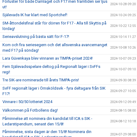
Förluster för både Damlaget och F17 men framtiden ser ljus
2024-10-28 09:20
ut!
Själevads IK har klart med Sportchef!
2024-10-24 09:25
SM-åttondelsfinal står för dörren för F17 - Alla till Skyttis på
2024-10-22 12:55
lördag!
Serieavslutning på bästa sätt för F-17!
2024-10-14 11:27
Kom och fira seriesegern och det allsvenska avancemanget
2024-10-08 10:26
med F17 på söndag!
Lara Güvenkaya blev vinnaren av TIMPA-priset 2024!
2024-10-07 09:23
Fem Själevadsspelare deltog på Regionalt läger i SvFFs
2024-10-07 09:10
regi!
Tre SIK-are nominerade till årets TIMPA-pris!
2024-09-30 08:39
SvFF regionalt läger i Örnsköldsvik - fyra deltagare från SIK
2024-09-27 10:05
F17!
Vinnare i 50/50 lotteriet 2024
2024-09-12 09:49
Välkommen på Fotbollens dag!
2024-08-15 08:00
Påminnelse att nominera din kandidat till ICA:s SIK -
2024-08-12 10:18
Ledarstipendium, senast den 15/8!
Påminnelse, sista dagen är den 15/8! Nominera din
2024-07-29 08:00