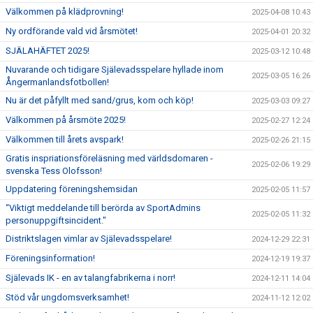
Välkommen på klädprovning!
2025-04-08 10:43
Ny ordförande vald vid årsmötet!
2025-04-01 20:32
SJÄLAHÄFTET 2025!
2025-03-12 10:48
Nuvarande och tidigare Själevadsspelare hyllade inom
2025-03-05 16:26
Ångermanlandsfotbollen!
Nu är det påfyllt med sand/grus, kom och köp!
2025-03-03 09:27
Välkommen på årsmöte 2025!
2025-02-27 12:24
Välkommen till årets avspark!
2025-02-26 21:15
Gratis inspriationsföreläsning med världsdomaren -
2025-02-06 19:29
svenska Tess Olofsson!
Uppdatering föreningshemsidan
2025-02-05 11:57
“Viktigt meddelande till berörda av SportAdmins
2025-02-05 11:32
personuppgiftsincident."
Distriktslagen vimlar av Själevadsspelare!
2024-12-29 22:31
Föreningsinformation!
2024-12-19 19:37
Själevads IK - en av talangfabrikerna i norr!
2024-12-11 14:04
Stöd vår ungdomsverksamhet!
2024-11-12 12:02