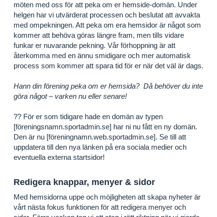
möten med oss för att peka om er hemside-domän. Under
helgen har vi utvärderat processen och beslutat att avvakta
med ompekningen. Att peka om era hemsidor är något som
kommer att behöva göras längre fram, men tills vidare
funkar er nuvarande pekning. Vår förhoppning är att
återkomma med en ännu smidigare och mer automatisk
process som kommer att spara tid för er när det väl är dags.
Hann din förening peka om er hemsida? Då behöver du inte
göra något – varken nu eller senare!
?? För er som tidigare hade en domän av typen
[föreningsnamn.sportadmin.se] har ni nu fått en ny domän.
Den är nu [föreningnamn.web.sportadmin.se]. Se till att
uppdatera till den nya länken på era sociala medier och
eventuella externa startsidor!
Redigera knappar, menyer & sidor
Med hemsidorna uppe och möjligheten att skapa nyheter är
vårt nästa fokus funktionen för att redigera menyer och