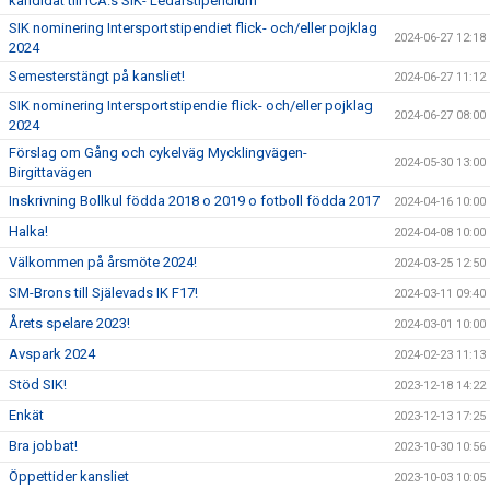
kandidat till ICA:s SIK- Ledarstipendium
SIK nominering Intersportstipendiet flick- och/eller pojklag
2024-06-27 12:18
2024
Semesterstängt på kansliet!
2024-06-27 11:12
SIK nominering Intersportstipendie flick- och/eller pojklag
2024-06-27 08:00
2024
Förslag om Gång och cykelväg Mycklingvägen-
2024-05-30 13:00
Birgittavägen
Inskrivning Bollkul födda 2018 o 2019 o fotboll födda 2017
2024-04-16 10:00
Halka!
2024-04-08 10:00
Välkommen på årsmöte 2024!
2024-03-25 12:50
SM-Brons till Själevads IK F17!
2024-03-11 09:40
Årets spelare 2023!
2024-03-01 10:00
Avspark 2024
2024-02-23 11:13
Stöd SIK!
2023-12-18 14:22
Enkät
2023-12-13 17:25
Bra jobbat!
2023-10-30 10:56
Öppettider kansliet
2023-10-03 10:05