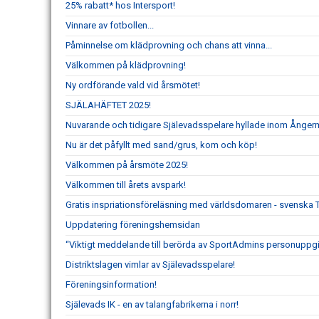
25% rabatt* hos Intersport!
Vinnare av fotbollen...
Påminnelse om klädprovning och chans att vinna...
Välkommen på klädprovning!
Ny ordförande vald vid årsmötet!
SJÄLAHÄFTET 2025!
Nuvarande och tidigare Själevadsspelare hyllade inom Ånger
Nu är det påfyllt med sand/grus, kom och köp!
Välkommen på årsmöte 2025!
Välkommen till årets avspark!
Gratis inspriationsföreläsning med världsdomaren - svenska 
Uppdatering föreningshemsidan
“Viktigt meddelande till berörda av SportAdmins personuppgif
Distriktslagen vimlar av Själevadsspelare!
Föreningsinformation!
Själevads IK - en av talangfabrikerna i norr!