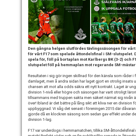
Den gångna helgen slutfördes tävlingssäsongen för vårt 
för vårt F17 som spelade åttondelsfinal i SM-slutspelet.
spela för, föll på bortaplan mot Karlbergs BK (3-2) och 
slutspelet föll på hemmaplan mot regerande SM-mästarin
Resultaten i sig gör ingen skillnad för den känsla som råder i f
damlaget, men å andra sidan har laget gjort en otrolig insats 
chansen att mot alla odds säkra ett nytt kontrakt. Laget är un
division 1-nivå eller högre och säsongen har varit otroligt läro
tillsammans med truppen sakta men säkert närmat sig nivån är 
över! Ibland är det bättre på lång sikt att kliva ner en division f
uppbyggnad. Vi såg det senast i föreningen 2015 där dåvarand
gjorde då en klockren säsong som sedan gav effekt under de k
division 1-lag.
F17 var underdogs i hemmamatchen, tillika SM-åttondelsfinal m
match! Perfekt väder och en fin publiksiffra ramade in åttond