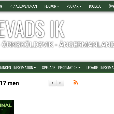
AG
F17 ALLSVENSKAN
FLICKOR
POJKAR
BOLLKUL
ÖV
EVADS IK
- ÖRNSKÖLDSVIK - ÅNGERMANLAN
NINGEN - INFORMATION
SPELARE - INFORMATION
LEDARE - INFORMA
F17 men
<
>