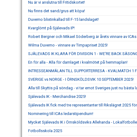
Nu är vi anslutna till Fritidskortet!
Nu finns det sand/grus att köpa!
Duvemo blixtinkallad till F-15 landslaget!
Kvarglömt på Själevads IP!
Robert Bergner och Mikael Söderberg är årets vinnare av ICAs
Wilma Duvemo - vinnare av Timpapriset 2025!
SJÄLEVADS IK KLARA FÖR DIVISION 1 - WE’RE BACK SÄSON
En för alla - Alla för damlaget i kvalmötet på hemmaplan!
INTRESSEANMÄLAN TILL SUPPORTERRESA - KVALMATCH 1 
SVERIGE vs NORGE - I ÖRNSKÖLDSVIK 10 SEPTEMBER 2025!
Alla till Skyttis på söndag - vi tar emot Sveriges just nu bäs
Själevads IK - Merchandise 2025!
Själevads IK fick med tre representanter till Rikslägret 2025 fö
Nominering till ICAs ledarstipendium!
Mycket Själevads IK i Örnsköldsviks Allehanda - Lokalfotbolle
Fotbollsskola 2025