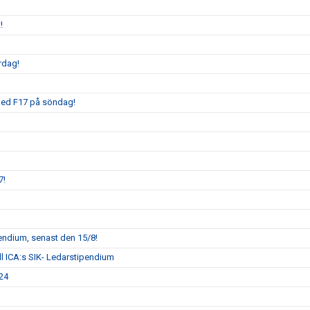
!
ördag!
med F17 på söndag!
7!
pendium, senast den 15/8!
ll ICA:s SIK- Ledarstipendium
024