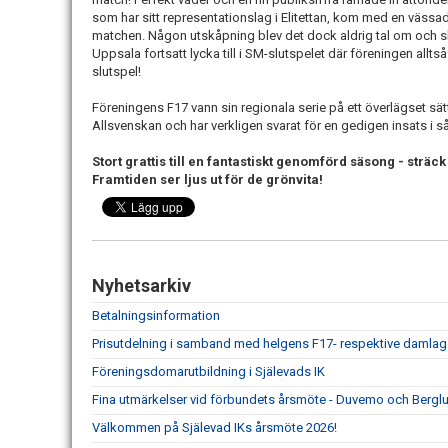
som har sitt representationslag i Elitettan, kom med en vässad 
matchen. Någon utskåpning blev det dock aldrig tal om och slutr
Uppsala fortsatt lycka till i SM-slutspelet där föreningen alltså 
slutspel!
Föreningens F17 vann sin regionala serie på ett överlägset sätt
Allsvenskan och har verkligen svarat för en gedigen insats i s
Stort grattis till en fantastiskt genomförd säsong - sträc
Framtiden ser ljus ut för de grönvita!
Nyhetsarkiv
Betalningsinformation
Prisutdelning i samband med helgens F17- respektive damla
Föreningsdomarutbildning i Själevads IK
Fina utmärkelser vid förbundets årsmöte - Duvemo och Berglu
Välkommen på Själevad IKs årsmöte 2026!