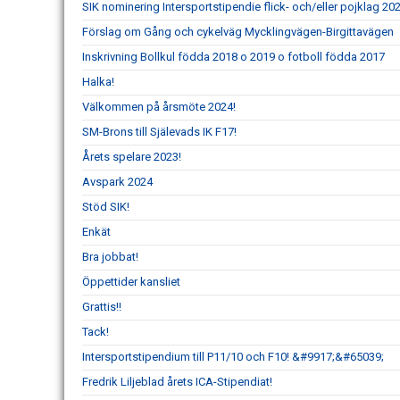
SIK nominering Intersportstipendie flick- och/eller pojklag 20
Förslag om Gång och cykelväg Mycklingvägen-Birgittavägen
Inskrivning Bollkul födda 2018 o 2019 o fotboll födda 2017
Halka!
Välkommen på årsmöte 2024!
SM-Brons till Själevads IK F17!
Årets spelare 2023!
Avspark 2024
Stöd SIK!
Enkät
Bra jobbat!
Öppettider kansliet
Grattis!!
Tack!
Intersportstipendium till P11/10 och F10! &#9917;&#65039;
Fredrik Liljeblad årets ICA-Stipendiat!