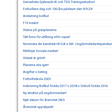
Samarbete Själevads IK och TSG Träningsstudion!
Fotbollens dag och 100-års jubileum den 9/9-23!
Avslutning bollkul
F13 insats!
Status på gräsplanerna
Tält finns för utlåning inför cuper!
Nominera din kandidat till ICA:s SIK- Ungdomsledarstipendiu
Riktlinjer Sociala medier!
Gräset är grönt!
Planerna vita igen!
Avgifter o beting
Fotbollsskola 2023
Inskrivning Bollkul födda 2017 o 2018 o fotboll födda 2016
Ny struktur på ungdomssidan!
Nytt datum för årsmötet 28/3
Årsmötet uppskjutet!