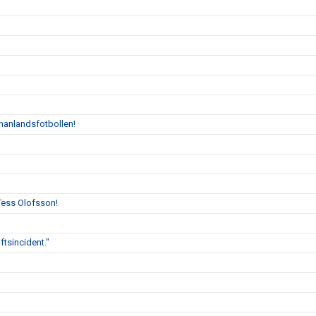
manlandsfotbollen!
Tess Olofsson!
tsincident."