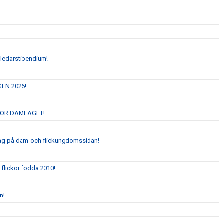
 ledarstipendium!
GEN 2026!
FÖR DAMLAGET!
ta lag på dam-och flickungdomssidan!
r flickor födda 2010!
n!