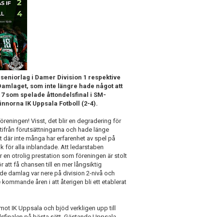
seniorlag i Damer Division 1 respektive
 Damlaget, som inte längre hade något att
F17 som spelade åttondelsfinal i SM-
norna IK Uppsala Fotboll (2-4).
öreningen! Visst, det blir en degradering för
utifrån förutsättningarna och hade länge
gt där inte många har erfarenhet av spel på
rik för alla inblandade. Att ledarstaben
en otrolig prestation som föreningen är stolt
ör att få chansen till en mer långsiktig
e damlag var nere på division 2-nivå och
ommande åren i att återigen bli ett etablerat
ot IK Uppsala och bjöd verkligen upp till
elsfinalen på bästa sätt. Gästande Uppsala,