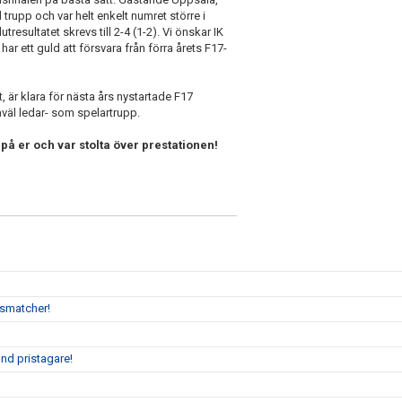
trupp och var helt enkelt numret större i
esultatet skrevs till 2-4 (1-2). Vi önskar IK
har ett guld att försvara från förra årets F17-
, är klara för nästa års nystartade F17
åväl ledar- som spelartrupp.
k på er och var stolta över prestationen!
gsmatcher!
nd pristagare!