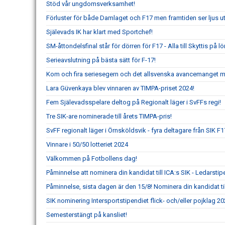
Stöd vår ungdomsverksamhet!
Förluster för både Damlaget och F17 men framtiden ser ljus ut
Själevads IK har klart med Sportchef!
SM-åttondelsfinal står för dörren för F17 - Alla till Skyttis på l
Serieavslutning på bästa sätt för F-17!
Kom och fira seriesegern och det allsvenska avancemanget 
Lara Güvenkaya blev vinnaren av TIMPA-priset 2024!
Fem Själevadsspelare deltog på Regionalt läger i SvFFs regi!
Tre SIK-are nominerade till årets TIMPA-pris!
SvFF regionalt läger i Örnsköldsvik - fyra deltagare från SIK F1
Vinnare i 50/50 lotteriet 2024
Välkommen på Fotbollens dag!
Påminnelse att nominera din kandidat till ICA:s SIK - Ledarsti
Påminnelse, sista dagen är den 15/8! Nominera din kandidat ti
SIK nominering Intersportstipendiet flick- och/eller pojklag 2
Semesterstängt på kansliet!