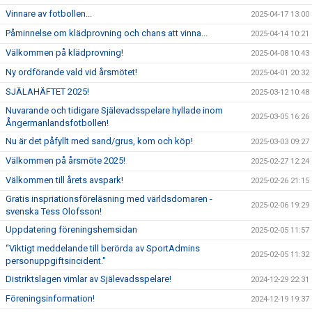
Vinnare av fotbollen...
2025-04-17 13:00
Påminnelse om klädprovning och chans att vinna...
2025-04-14 10:21
Välkommen på klädprovning!
2025-04-08 10:43
Ny ordförande vald vid årsmötet!
2025-04-01 20:32
SJÄLAHÄFTET 2025!
2025-03-12 10:48
Nuvarande och tidigare Själevadsspelare hyllade inom
2025-03-05 16:26
Ångermanlandsfotbollen!
Nu är det påfyllt med sand/grus, kom och köp!
2025-03-03 09:27
Välkommen på årsmöte 2025!
2025-02-27 12:24
Välkommen till årets avspark!
2025-02-26 21:15
Gratis inspriationsföreläsning med världsdomaren -
2025-02-06 19:29
svenska Tess Olofsson!
Uppdatering föreningshemsidan
2025-02-05 11:57
“Viktigt meddelande till berörda av SportAdmins
2025-02-05 11:32
personuppgiftsincident."
Distriktslagen vimlar av Själevadsspelare!
2024-12-29 22:31
Föreningsinformation!
2024-12-19 19:37