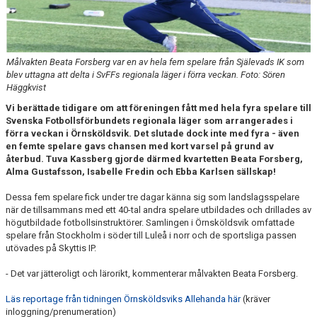
SPELARE - INFORMATION
LEDARE - INFORMATION
Målvakten Beata Forsberg var en av hela fem spelare från Själevads IK som
blev uttagna att delta i SvFFs regionala läger i förra veckan. Foto: Sören
Häggkvist
Vi berättade tidigare om att föreningen fått med hela fyra spelare till
Svenska Fotbollsförbundets regionala läger som arrangerades i
förra veckan i Örnsköldsvik. Det slutade dock inte med fyra - även
en femte spelare gavs chansen med kort varsel på grund av
återbud. Tuva Kassberg gjorde därmed kvartetten Beata Forsberg,
Alma Gustafsson, Isabelle Fredin och Ebba Karlsen sällskap!
Dessa fem spelare fick under tre dagar känna sig som landslagsspelare
när de tillsammans med ett 40-tal andra spelare utbildades och drillades av
högutbildade fotbollsinstruktörer. Samlingen i Örnsköldsvik omfattade
spelare från Stockholm i söder till Luleå i norr och de sportsliga passen
utövades på Skyttis IP.
- Det var jätteroligt och lärorikt, kommenterar målvakten Beata Forsberg.
Läs reportage från tidningen Örnsköldsviks Allehanda här
(kräver
inloggning/prenumeration)