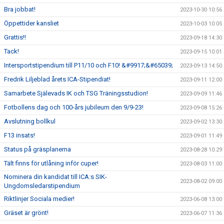
Bra jobbat!
2023-10-30 10:56
Öppettider kansliet
2023-10-03 10:05
Grattis!!
2023-09-18 14:30
Tack!
2023-09-15 10:01
Intersportstipendium till P11/10 och F10! &#9917;&#65039;
2023-09-13 14:50
Fredrik Liljeblad årets ICA-Stipendiat!
2023-09-11 12:00
Samarbete Själevads IK och TSG Träningsstudion!
2023-09-09 11:46
Fotbollens dag och 100-års jubileum den 9/9-23!
2023-09-08 15:26
Avslutning bollkul
2023-09-02 13:30
F13 insats!
2023-09-01 11:49
Status på gräsplanerna
2023-08-28 10:29
Tält finns för utlåning inför cuper!
2023-08-03 11:00
Nominera din kandidat till ICA:s SIK-
2023-08-02 09:00
Ungdomsledarstipendium
Riktlinjer Sociala medier!
2023-06-08 13:00
Gräset är grönt!
2023-06-07 11:36