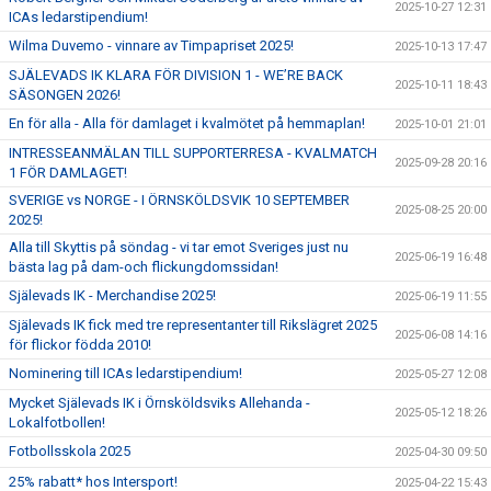
2025-10-27 12:31
ICAs ledarstipendium!
Wilma Duvemo - vinnare av Timpapriset 2025!
2025-10-13 17:47
SJÄLEVADS IK KLARA FÖR DIVISION 1 - WE’RE BACK
2025-10-11 18:43
SÄSONGEN 2026!
En för alla - Alla för damlaget i kvalmötet på hemmaplan!
2025-10-01 21:01
INTRESSEANMÄLAN TILL SUPPORTERRESA - KVALMATCH
2025-09-28 20:16
1 FÖR DAMLAGET!
SVERIGE vs NORGE - I ÖRNSKÖLDSVIK 10 SEPTEMBER
2025-08-25 20:00
2025!
Alla till Skyttis på söndag - vi tar emot Sveriges just nu
2025-06-19 16:48
bästa lag på dam-och flickungdomssidan!
Själevads IK - Merchandise 2025!
2025-06-19 11:55
Själevads IK fick med tre representanter till Rikslägret 2025
2025-06-08 14:16
för flickor födda 2010!
Nominering till ICAs ledarstipendium!
2025-05-27 12:08
Mycket Själevads IK i Örnsköldsviks Allehanda -
2025-05-12 18:26
Lokalfotbollen!
Fotbollsskola 2025
2025-04-30 09:50
25% rabatt* hos Intersport!
2025-04-22 15:43