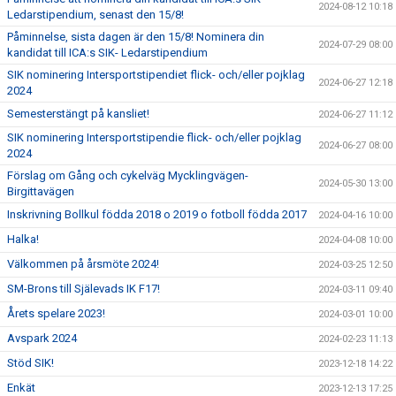
2024-08-12 10:18
Ledarstipendium, senast den 15/8!
Påminnelse, sista dagen är den 15/8! Nominera din
2024-07-29 08:00
kandidat till ICA:s SIK- Ledarstipendium
SIK nominering Intersportstipendiet flick- och/eller pojklag
2024-06-27 12:18
2024
Semesterstängt på kansliet!
2024-06-27 11:12
SIK nominering Intersportstipendie flick- och/eller pojklag
2024-06-27 08:00
2024
Förslag om Gång och cykelväg Mycklingvägen-
2024-05-30 13:00
Birgittavägen
Inskrivning Bollkul födda 2018 o 2019 o fotboll födda 2017
2024-04-16 10:00
Halka!
2024-04-08 10:00
Välkommen på årsmöte 2024!
2024-03-25 12:50
SM-Brons till Själevads IK F17!
2024-03-11 09:40
Årets spelare 2023!
2024-03-01 10:00
Avspark 2024
2024-02-23 11:13
Stöd SIK!
2023-12-18 14:22
Enkät
2023-12-13 17:25