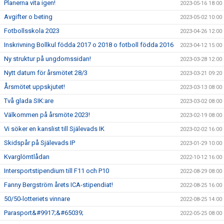
Planerna vita igen!
2023-05-16 18:00
Avgifter o beting
2023-05-02 10:00
Fotbollsskola 2023
2023-04-26 12:00
Inskrivning Bollkul födda 2017 o 2018 o fotboll födda 2016
2023-04-12 15:00
Ny struktur på ungdomssidan!
2023-03-28 12:00
Nytt datum för årsmötet 28/3
2023-03-21 09:20
Årsmötet uppskjutet!
2023-03-13 08:00
Två glada SIK:are
2023-03-02 08:00
Välkommen på årsmöte 2023!
2023-02-19 08:00
Vi söker en kanslist till Själevads IK
2023-02-02 16:00
Skidspår på Själevads IP
2023-01-29 10:00
Kvarglömtlådan
2022-10-12 16:00
Intersportstipendium till F11 och P10
2022-08-29 08:00
Fanny Bergström årets ICA-stipendiat!
2022-08-25 16:00
50/50-lotteriets vinnare
2022-08-25 14:00
Parasport&#9917;&#65039;
2022-05-25 08:00