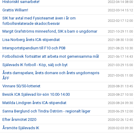
Historiskt samarbete!
2022-04-14 08:00
Grattis William!
2022-03-14 15:12
SIK har avtal med Fysioteamet även i år om
2022-02-17 12:00
fotbollsrelaterade skador/besvär
Margit Grafströms minnesfond, SIK:s barn o ungdomar
2021-10-29 11:00
Lisa Norberg årets ICA-stipendiat
2021-08-30 13:00
Intersportstipendium till F10 och P08
2021-08-25 10:30
Fotbollsövik fortsätter att arbeta mot gemensamma mål
2021-06-17 14:43
Själevads IK fotboll - Köp, sälj och byt
2021-03-29 15:00
Årets damspelare, årets domare och årets ungdomspris
2021-03-05 11:00
ÅFF
Vinnare 50/50-lotteriet
2020-08-31 13:45
Besök ICA Själevad lör-sön 10.00-14.00
2020-08-27 10:50
Matilda Lindgren årets ICA-stipendiat
2020-08-24 09:30
Sanna Berglund och Tindra Öström - regionalt läger
2020-06-29 12:00
Efter årsmötet 2020
2020-02-26 12:45
Årsmöte Själevads IK
2020-02-03 09:30