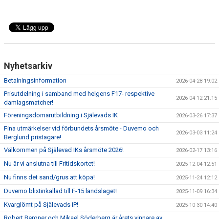
Nyhetsarkiv
Betalningsinformation
2026-04-28 19:02
Prisutdelning i samband med helgens F17- respektive
2026-04-12 21:15
damlagsmatcher!
Föreningsdomarutbildning i Själevads IK
2026-03-26 17:37
Fina utmärkelser vid förbundets årsmöte - Duvemo och
2026-03-03 11:24
Berglund pristagare!
Välkommen på Själevad IKs årsmöte 2026!
2026-02-17 13:16
Nu är vi anslutna till Fritidskortet!
2025-12-04 12:51
Nu finns det sand/grus att köpa!
2025-11-24 12:12
Duvemo blixtinkallad till F-15 landslaget!
2025-11-09 16:34
Kvarglömt på Själevads IP!
2025-10-30 14:40
Robert Bergner och Mikael Söderberg är årets vinnare av