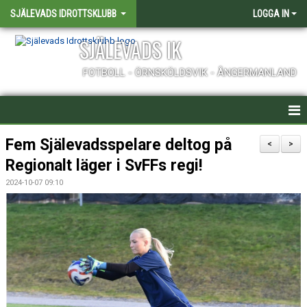
SJÄLEVADS IDROTTSKLUBB
LOGGA IN
SJÄLEVADS IK
FOTBOLL - ÖRNSKÖLDSVIK - ÅNGERMANLAND
HEM
Fem Själevadsspelare deltog på
<
>
Regionalt läger i SvFFs regi!
NYHETER
2024-10-07 09:10
LAG
MATCHER
KALENDER
FÖRENINGEN - INFORMATION