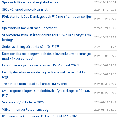
Själevads IK - en av talangfabrikerna i norr!
2024-12-11 14:04
Stöd vår ungdomsverksamhet!
2024-11-12 12:02
Förluster för både Damlaget och F17 men framtiden ser ljus
2024-10-28 09:20
ut!
Själevads IK har klart med Sportchef!
2024-10-24 09:25
SM-åttondelsfinal står för dörren för F17 - Alla till Skyttis på
2024-10-22 12:55
lördag!
Serieavslutning på bästa sätt för F-17!
2024-10-14 11:27
Kom och fira seriesegern och det allsvenska avancemanget
2024-10-08 10:26
med F17 på söndag!
Lara Güvenkaya blev vinnaren av TIMPA-priset 2024!
2024-10-07 09:23
Fem Själevadsspelare deltog på Regionalt läger i SvFFs
2024-10-07 09:10
regi!
Tre SIK-are nominerade till årets TIMPA-pris!
2024-09-30 08:39
SvFF regionalt läger i Örnsköldsvik - fyra deltagare från SIK
2024-09-27 10:05
F17!
Vinnare i 50/50 lotteriet 2024
2024-09-12 09:49
Välkommen på Fotbollens dag!
2024-08-15 08:00
Påminnelse att nominera din kandidat till ICA:s SIK -