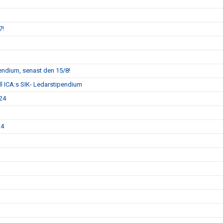
7!
pendium, senast den 15/8!
ll ICA:s SIK- Ledarstipendium
024
24