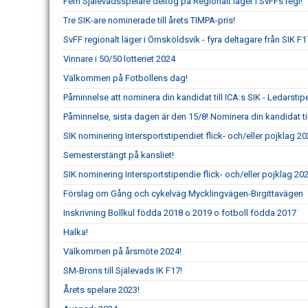
Fem Själevadsspelare deltog på Regionalt läger i SvFFs regi!
Tre SIK-are nominerade till årets TIMPA-pris!
SvFF regionalt läger i Örnsköldsvik - fyra deltagare från SIK F1
Vinnare i 50/50 lotteriet 2024
Välkommen på Fotbollens dag!
Påminnelse att nominera din kandidat till ICA:s SIK - Ledarsti
Påminnelse, sista dagen är den 15/8! Nominera din kandidat ti
SIK nominering Intersportstipendiet flick- och/eller pojklag 2
Semesterstängt på kansliet!
SIK nominering Intersportstipendie flick- och/eller pojklag 20
Förslag om Gång och cykelväg Mycklingvägen-Birgittavägen
Inskrivning Bollkul födda 2018 o 2019 o fotboll födda 2017
Halka!
Välkommen på årsmöte 2024!
SM-Brons till Själevads IK F17!
Årets spelare 2023!