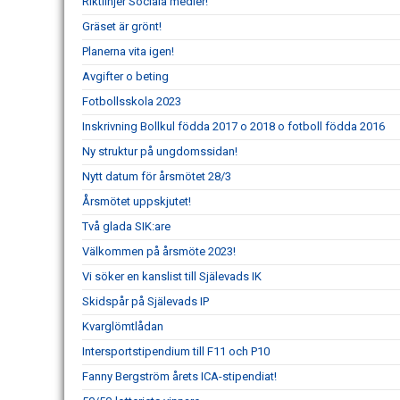
Riktlinjer Sociala medier!
Gräset är grönt!
Planerna vita igen!
Avgifter o beting
Fotbollsskola 2023
Inskrivning Bollkul födda 2017 o 2018 o fotboll födda 2016
Ny struktur på ungdomssidan!
Nytt datum för årsmötet 28/3
Årsmötet uppskjutet!
Två glada SIK:are
Välkommen på årsmöte 2023!
Vi söker en kanslist till Själevads IK
Skidspår på Själevads IP
Kvarglömtlådan
Intersportstipendium till F11 och P10
Fanny Bergström årets ICA-stipendiat!