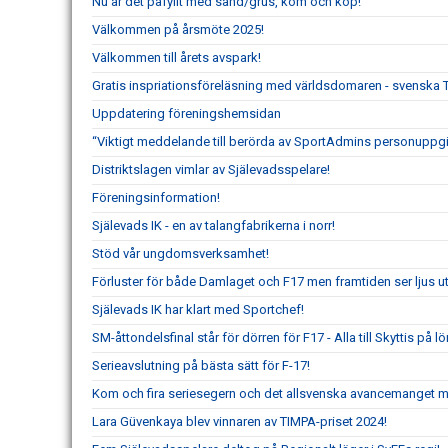
Nu är det påfyllt med sand/grus, kom och köp!
Välkommen på årsmöte 2025!
Välkommen till årets avspark!
Gratis inspriationsföreläsning med världsdomaren - svenska 
Uppdatering föreningshemsidan
“Viktigt meddelande till berörda av SportAdmins personuppgif
Distriktslagen vimlar av Själevadsspelare!
Föreningsinformation!
Själevads IK - en av talangfabrikerna i norr!
Stöd vår ungdomsverksamhet!
Förluster för både Damlaget och F17 men framtiden ser ljus ut
Själevads IK har klart med Sportchef!
SM-åttondelsfinal står för dörren för F17 - Alla till Skyttis på l
Serieavslutning på bästa sätt för F-17!
Kom och fira seriesegern och det allsvenska avancemanget 
Lara Güvenkaya blev vinnaren av TIMPA-priset 2024!