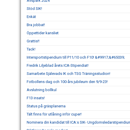
Avspark 2024
Stöd SIK!
Enkät
Bra jobbat!
Öppettider kansliet
Grattis!!
Tack!
Intersportstipendium till P11/10 och F10! &#9917;&#65039;
Fredrik Liljeblad årets ICA-Stipendiat!
Samarbete Själevads IK och TSG Träningsstudion!
Fotbollens dag och 100-års jubileum den 9/9-23!
Avslutning bollkul
F13 insats!
Status på gräsplanerna
Tält finns för utlåning inför cuper!
Nominera din kandidat till ICA:s SIK- Ungdomsledarstipendiu