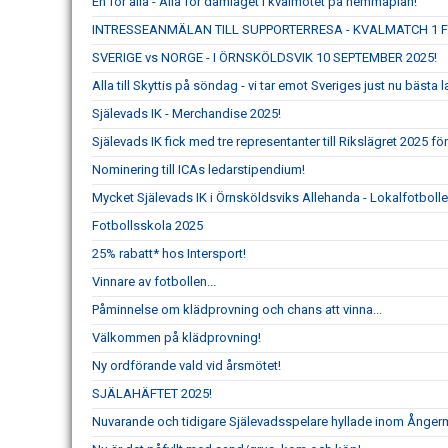
En för alla - Alla för damlaget i kvalmötet på hemmaplan!
INTRESSEANMÄLAN TILL SUPPORTERRESA - KVALMATCH 1 
SVERIGE vs NORGE - I ÖRNSKÖLDSVIK 10 SEPTEMBER 2025!
Alla till Skyttis på söndag - vi tar emot Sveriges just nu bäs
Själevads IK - Merchandise 2025!
Själevads IK fick med tre representanter till Rikslägret 2025 fö
Nominering till ICAs ledarstipendium!
Mycket Själevads IK i Örnsköldsviks Allehanda - Lokalfotbolle
Fotbollsskola 2025
25% rabatt* hos Intersport!
Vinnare av fotbollen...
Påminnelse om klädprovning och chans att vinna...
Välkommen på klädprovning!
Ny ordförande vald vid årsmötet!
SJÄLAHÄFTET 2025!
Nuvarande och tidigare Själevadsspelare hyllade inom Ånger