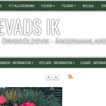
AG
F17 ALLSVENSKAN
FLICKOR
POJKAR
BOLLKUL
ÖV
EVADS IK
- ÖRNSKÖLDSVIK - ÅNGERMANLAN
NINGEN - INFORMATION
SPELARE - INFORMATION
LEDARE - INFORMA
<
>