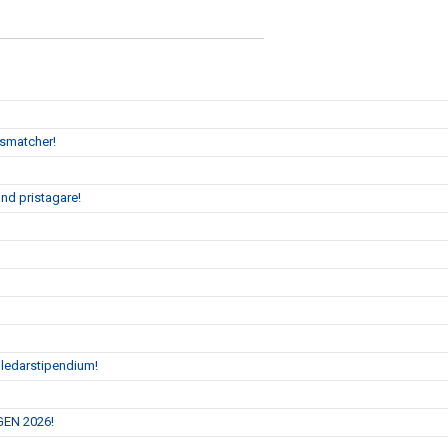
gsmatcher!
nd pristagare!
 ledarstipendium!
GEN 2026!