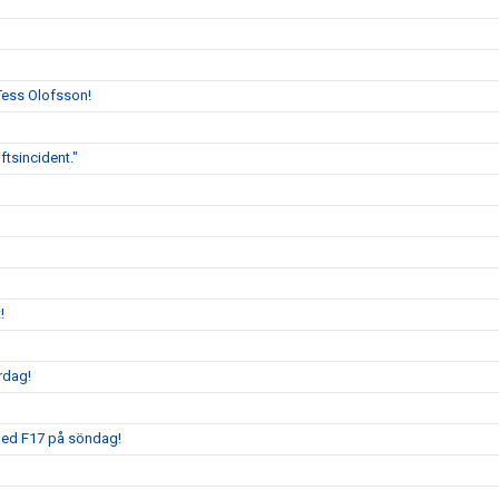
Tess Olofsson!
tsincident."
!
ördag!
med F17 på söndag!