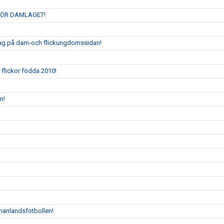
FÖR DAMLAGET!
ta lag på dam-och flickungdomssidan!
r flickor födda 2010!
n!
manlandsfotbollen!