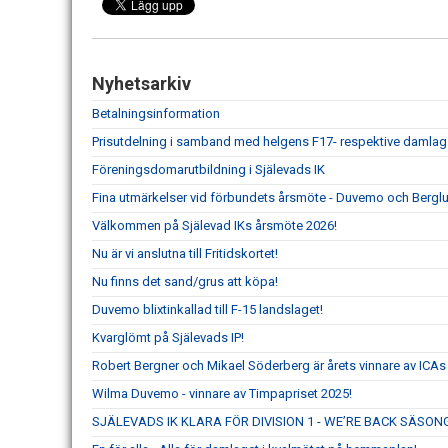
Nyhetsarkiv
Betalningsinformation
Prisutdelning i samband med helgens F17- respektive damla
Föreningsdomarutbildning i Själevads IK
Fina utmärkelser vid förbundets årsmöte - Duvemo och Berglu
Välkommen på Själevad IKs årsmöte 2026!
Nu är vi anslutna till Fritidskortet!
Nu finns det sand/grus att köpa!
Duvemo blixtinkallad till F-15 landslaget!
Kvarglömt på Själevads IP!
Robert Bergner och Mikael Söderberg är årets vinnare av ICAs
Wilma Duvemo - vinnare av Timpapriset 2025!
SJÄLEVADS IK KLARA FÖR DIVISION 1 - WE’RE BACK SÄSON