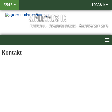
F2012
LOGGA IN
SJÄLEVADS IK
FOTBOLL - ÖRNSKÖLDSVIK - ÅNGERMANLAND
HEM
Kontakt
NYHETER
KALENDER
TRUPPEN
BILDGALLERI
DOKUMENT