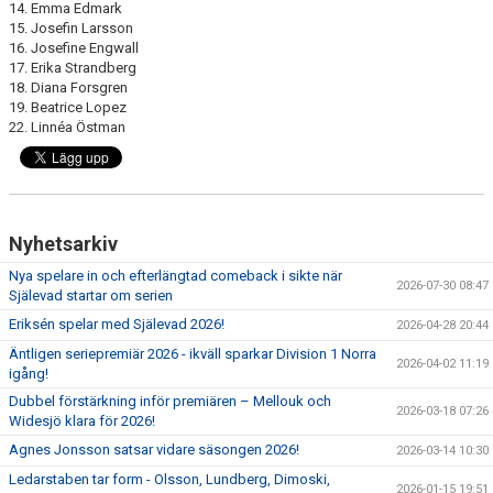
14. Emma Edmark
15. Josefin Larsson
16. Josefine Engwall
17. Erika Strandberg
18. Diana Forsgren
19. Beatrice Lopez
22. Linnéa Östman
Nyhetsarkiv
Nya spelare in och efterlängtad comeback i sikte när
2026-07-30 08:47
Själevad startar om serien
Eriksén spelar med Själevad 2026!
2026-04-28 20:44
Äntligen seriepremiär 2026 - ikväll sparkar Division 1 Norra
2026-04-02 11:19
igång!
Dubbel förstärkning inför premiären – Mellouk och
2026-03-18 07:26
Widesjö klara för 2026!
Agnes Jonsson satsar vidare säsongen 2026!
2026-03-14 10:30
Ledarstaben tar form - Olsson, Lundberg, Dimoski,
2026-01-15 19:51