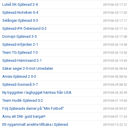
Luleå SK-Själevad 2-4
2019-06-23 17:21
Själevad-Notviken 0-4
2019-06-23 17:20
Selånger-Själevad 0-3
2019-06-23 17:17
Själevad-IFK Östersund 0-2
2019-06-23 17:16
Domsjö-Själevad 3-5
2019-06-23 17:08
Själevad-Infjärden 2-1
2019-05-26 13:58
Team TG-Själevad 7-3
2019-05-26 13:50
Själevad-Härnösand 2-1
2019-05-26 13:43
Säker seger 2-0 mot Umedalen
2019-05-06 08:44
Arnäs-Själevad 2 0-3
2019-04-30 08:50
Själevad-Sunnanå 3-7
2019-04-29 08:32
Ny byggsten i lagbygget hämtas från USA
2019-04-26 20:39
Team Hudik-Själevad 0-2
2019-04-21 19:40
Följ Själevads damer på ”Min Fotboll”
2019-04-20 09:07
Ännu ett DM- guld bärgat!!
2019-04-07 17:24
Ett nygammalt ansikte tillbaka i Själevad.
2019-03-13 22:12