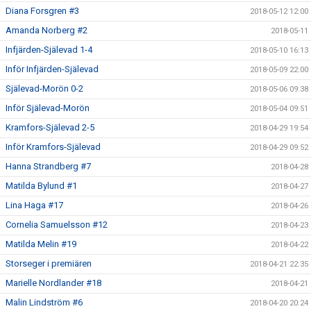
Diana Forsgren #3
2018-05-12 12:00
Amanda Norberg #2
2018-05-11
Infjärden-Själevad 1-4
2018-05-10 16:13
Inför Infjärden-Själevad
2018-05-09 22:00
Själevad-Morön 0-2
2018-05-06 09:38
Inför Själevad-Morön
2018-05-04 09:51
Kramfors-Själevad 2-5
2018-04-29 19:54
Inför Kramfors-Själevad
2018-04-29 09:52
Hanna Strandberg #7
2018-04-28
Matilda Bylund #1
2018-04-27
Lina Haga #17
2018-04-26
Cornelia Samuelsson #12
2018-04-23
Matilda Melin #19
2018-04-22
Storseger i premiären
2018-04-21 22:35
Marielle Nordlander #18
2018-04-21
Malin Lindström #6
2018-04-20 20:24