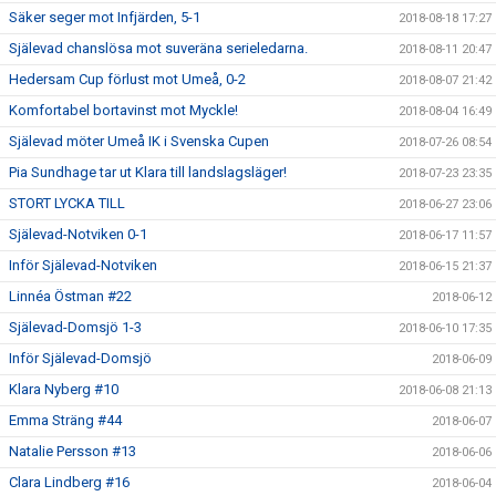
Säker seger mot Infjärden, 5-1
2018-08-18 17:27
Själevad chanslösa mot suveräna serieledarna.
2018-08-11 20:47
Hedersam Cup förlust mot Umeå, 0-2
2018-08-07 21:42
Komfortabel bortavinst mot Myckle!
2018-08-04 16:49
Själevad möter Umeå IK i Svenska Cupen
2018-07-26 08:54
Pia Sundhage tar ut Klara till landslagsläger!
2018-07-23 23:35
STORT LYCKA TILL
2018-06-27 23:06
Själevad-Notviken 0-1
2018-06-17 11:57
Inför Själevad-Notviken
2018-06-15 21:37
Linnéa Östman #22
2018-06-12
Själevad-Domsjö 1-3
2018-06-10 17:35
Inför Själevad-Domsjö
2018-06-09
Klara Nyberg #10
2018-06-08 21:13
Emma Sträng #44
2018-06-07
Natalie Persson #13
2018-06-06
Clara Lindberg #16
2018-06-04