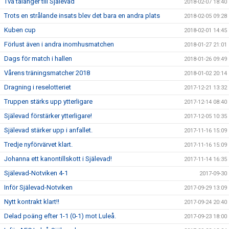
Två talanger till Själevad
2018-02-07 18:40
Trots en strålande insats blev det bara en andra plats
2018-02-05 09:28
Kuben cup
2018-02-01 14:45
Förlust även i andra inomhusmatchen
2018-01-27 21:01
Dags för match i hallen
2018-01-26 09:49
Vårens träningsmatcher 2018
2018-01-02 20:14
Dragning i reselotteriet
2017-12-21 13:32
Truppen stärks upp ytterligare
2017-12-14 08:40
Själevad förstärker ytterligare!
2017-12-05 10:35
Själevad stärker upp i anfallet.
2017-11-16 15:09
Tredje nyförvärvet klart.
2017-11-16 15:09
Johanna ett kanontillskott i Själevad!
2017-11-14 16:35
Själevad-Notviken 4-1
2017-09-30
Inför Själevad-Notviken
2017-09-29 13:09
Nytt kontrakt klart!!
2017-09-24 20:40
Delad poäng efter 1-1 (0-1) mot Luleå.
2017-09-23 18:00