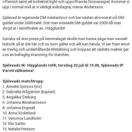
offensivt samt ett kollektivt tight och uppoffrande försvarsspel. Kommer vi
upp i normal nivå är vi väldigt svårslagna, menar Andersson.
Själevad är regerande DM-mästarinnor och har nästan abonnerat på DM-
guldet under 2000-talet. Sist man missade DM-guldet var 2009 då man
slogs ut i semifinalen av…Hägglunds!
Ganska så stor press på hemmalaget skulle man kunna säga men oavsett
historik så är det här och nu som gäller och allt kan hända. Vi ser fram emot
en trevlig och underhållande tillställning och hoppas att vädrets makter ger
oss en behaglig inramning för matchen.
Själevads IK- Hägglunds IoFK, torsdag 23 juli kl 19.00, Själevads IP
Varmt välkomna!
Själevads matchtrupp:
1. Annelie Sjöroos (mv)
2. Gabrielle Wågström (kapten)
5. Angelika Östberg
6. Johanna Abrahamsson
8. Johanna Engwall
10. Anna Söderlund
11. Veronica Lundholm
12. Elin Sahlin
13. Natalie Persson