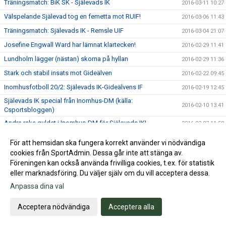
Träningsmatch: BiK SK - Själevads IK
2016-03-11 10:27
Välspelande Själevad tog en femetta mot RUIF!
2016-03-06 11:43
Träningsmatch: Själevads IK - Remsle UIF
2016-03-04 21:07
Josefine Engwall Ward har lämnat klartecken!
2016-02-29 11:41
Lundholm lägger (nästan) skorna på hyllan
2016-02-29 11:36
Stark och stabil insats mot Gideälven
2016-02-22 09:45
Inomhusfotboll 20/2: Själevads IK-Gideälvens IF
2016-02-19 12:45
Själevads IK special från Inomhus-DM (källa:
2016-02-10 13:41
Csportsbloggen)
Andra raka guldet i Inomhus-DM för Själevads IK!
2016-02-07 11:58
Kan Själevads IK försvara guldet?
2016-02-03 09:53
För att hemsidan ska fungera korrekt använder vi nödvändiga
Knackig insats i vinst mot Domsjö IF
2016-02-01 09:26
cookies från SportAdmin. Dessa går inte att stänga av.
Föreningen kan också använda frivilliga cookies, t.ex. för statistik
Inomhusfotboll 30/1: Själevads IK - Domsjö IF
2016-01-29 20:26
eller marknadsföring. Du väljer själv om du vill acceptera dessa.
Edmark kan inte fullfölja sin fotbollssatsning
2016-01-25 11:40
Anpassa dina val
Östman och Söderlund drar i handbromsen
2016-01-22 11:25
Acceptera nödvändiga
Acceptera alla
Sjöström får chansen i A-laget!
2016-01-22 10:52
Linnéa och Felicia förlänger med Själevads IK
2016-01-22 10:13