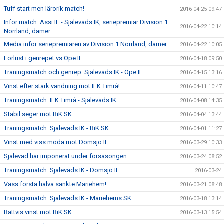
Tuff start men lärorik match!
2016-04-25 09:47
Inför match: Assi IF - Själevads IK, seriepremiär Division 1
2016-04-22 10:14
Norrland, damer
Media inför seriepremiären av Division 1 Norrland, damer
2016-04-22 10:05
Förlust i genrepet vs Ope IF
2016-04-18 09:50
Träningsmatch och genrep: Själevads IK - Ope IF
2016-04-15 13:16
Vinst efter stark vändning mot IFK Timrå!
2016-04-11 10:47
Träningsmatch: IFK Timrå - Själevads IK
2016-04-08 14:35
Stabil seger mot BiK SK
2016-04-04 13:44
Träningsmatch: Själevads IK - BiK SK
2016-04-01 11:27
Vinst med viss möda mot Domsjö IF
2016-03-29 10:33
Själevad har imponerat under försäsongen
2016-03-24 08:52
Träningsmatch: Själevads IK - Domsjö IF
2016-03-24
Vass första halva sänkte Mariehem!
2016-03-21 08:48
Träningsmatch: Själevads IK - Mariehems SK
2016-03-18 13:14
Rättvis vinst mot BiK SK
2016-03-13 15:54