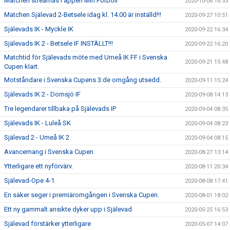
Matchen streamas i appen Min Fotboll
2020-10-06 16:33
Matchen Själevad 2-Betsele idag kl. 14.00 är inställd!!!
2020-09-27 10:51
Själevads IK - Myckle IK
2020-09-22 16:34
Själevads IK 2 - Betsele IF INSTÄLLT!!!
2020-09-22 16:20
Matchtid för Själevads möte med Umeå IK FF i Svenska
2020-09-21 15:48
Cupen klart.
Motståndare i Svenska Cupens 3:de omgång utsedd.
2020-09-11 15:24
Själevads IK 2 - Domsjö IF
2020-09-08 14:13
Tre legendarer tillbaka på Själevads IP
2020-09-04 08:35
Själevads IK - Luleå SK
2020-09-04 08:23
Själevad 2 - Umeå IK 2
2020-09-04 08:15
Avancemang i Svenska Cupen
2020-08-27 13:14
Ytterligare ett nyförvärv.
2020-08-11 20:34
Själevad-Ope 4-1
2020-08-08 17:41
En säker seger i premiäromgången i Svenska Cupen.
2020-08-01 18:02
Ett ny gammalt ansikte dyker upp i Själevad
2020-05-25 16:53
Själevad förstärker ytterligare
2020-05-07 14:07