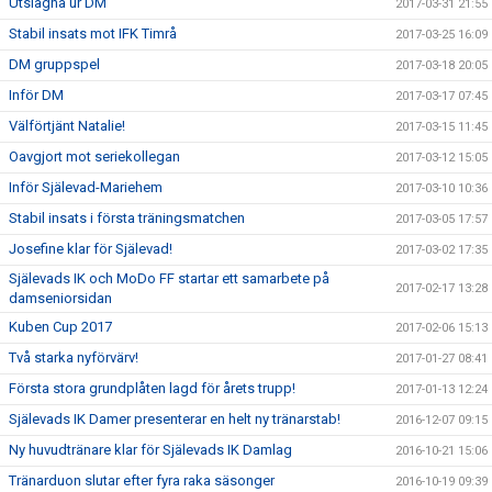
Utslagna ur DM
2017-03-31 21:55
Stabil insats mot IFK Timrå
2017-03-25 16:09
DM gruppspel
2017-03-18 20:05
Inför DM
2017-03-17 07:45
Välförtjänt Natalie!
2017-03-15 11:45
Oavgjort mot seriekollegan
2017-03-12 15:05
Inför Själevad-Mariehem
2017-03-10 10:36
Stabil insats i första träningsmatchen
2017-03-05 17:57
Josefine klar för Själevad!
2017-03-02 17:35
Själevads IK och MoDo FF startar ett samarbete på
2017-02-17 13:28
damseniorsidan
Kuben Cup 2017
2017-02-06 15:13
Två starka nyförvärv!
2017-01-27 08:41
Första stora grundplåten lagd för årets trupp!
2017-01-13 12:24
Själevads IK Damer presenterar en helt ny tränarstab!
2016-12-07 09:15
Ny huvudtränare klar för Själevads IK Damlag
2016-10-21 15:06
Tränarduon slutar efter fyra raka säsonger
2016-10-19 09:39