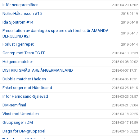
Inför seriepremiären
2018-04-20 13:02
Nellie Håkansson #15
2018-04-19
Ida Sjöström #14
2018-04-18
Presentation av damlagets spelare och först ut är AMANDA
2018-04-17
BERGLUND #21
Förlust i genrepet
2018-04-14
Genrep mot Team TG FF
2018-04-13 08:39
Helgens matcher
2018-04-08 20:02
DISTRIKTSMÄSTARE ÅNGERMANLAND
2018-04-07 17:31
Dubbla matcher i helgen
2018-04-06 13:31
Enkel seger mot Härnösand
2018-03-25 15:15
Inför Härnösand-Själevad
2018-03-23 08:57
DM-semifinal
2018-03-21 09:04
Vinst mot Umedalen
2018-03-18 20:25
Gruppseger i DM
2018-03-17 19:59
Dags för DM-gruppspel
2018-03-16 08:22