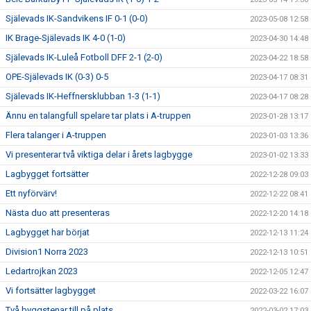
Själevads IK-Sandvikens IF 0-1 (0-0)
2023-05-08 12:58
IK Brage-Själevads IK 4-0 (1-0)
2023-04-30 14:48
Själevads IK-Luleå Fotboll DFF 2-1 (2-0)
2023-04-22 18:58
OPE-Själevads IK (0-3) 0-5
2023-04-17 08:31
Själevads IK-Heffnersklubban 1-3 (1-1)
2023-04-17 08:28
Ännu en talangfull spelare tar plats i A-truppen
2023-01-28 13:17
Flera talanger i A-truppen
2023-01-03 13:36
Vi presenterar två viktiga delar i årets lagbygge
2023-01-02 13:33
Lagbygget fortsätter
2022-12-28 09:03
Ett nyförvärv!
2022-12-22 08:41
Nästa duo att presenteras
2022-12-20 14:18
Lagbygget har börjat
2022-12-13 11:24
Division1 Norra 2023
2022-12-13 10:51
Ledartrojkan 2023
2022-12-05 12:47
Vi fortsätter lagbygget
2022-03-22 16:07
Två byggstenar till på plats
2022-03-02 17:03