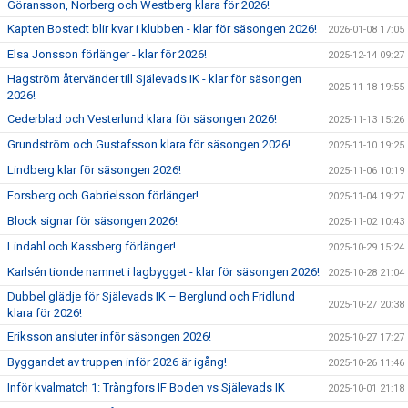
Göransson, Norberg och Westberg klara för 2026!
Kapten Bostedt blir kvar i klubben - klar för säsongen 2026!
2026-01-08 17:05
Elsa Jonsson förlänger - klar för 2026!
2025-12-14 09:27
Hagström återvänder till Själevads IK - klar för säsongen
2025-11-18 19:55
2026!
Cederblad och Vesterlund klara för säsongen 2026!
2025-11-13 15:26
Grundström och Gustafsson klara för säsongen 2026!
2025-11-10 19:25
Lindberg klar för säsongen 2026!
2025-11-06 10:19
Forsberg och Gabrielsson förlänger!
2025-11-04 19:27
Block signar för säsongen 2026!
2025-11-02 10:43
Lindahl och Kassberg förlänger!
2025-10-29 15:24
Karlsén tionde namnet i lagbygget - klar för säsongen 2026!
2025-10-28 21:04
Dubbel glädje för Själevads IK – Berglund och Fridlund
2025-10-27 20:38
klara för 2026!
Eriksson ansluter inför säsongen 2026!
2025-10-27 17:27
Byggandet av truppen inför 2026 är igång!
2025-10-26 11:46
Inför kvalmatch 1: Trångfors IF Boden vs Själevads IK
2025-10-01 21:18