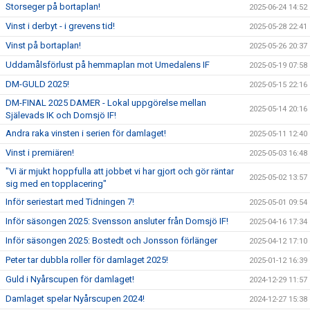
Storseger på bortaplan!
2025-06-24 14:52
Vinst i derbyt - i grevens tid!
2025-05-28 22:41
Vinst på bortaplan!
2025-05-26 20:37
Uddamålsförlust på hemmaplan mot Umedalens IF
2025-05-19 07:58
DM-GULD 2025!
2025-05-15 22:16
DM-FINAL 2025 DAMER - Lokal uppgörelse mellan
2025-05-14 20:16
Själevads IK och Domsjö IF!
Andra raka vinsten i serien för damlaget!
2025-05-11 12:40
Vinst i premiären!
2025-05-03 16:48
"Vi är mjukt hoppfulla att jobbet vi har gjort och gör räntar
2025-05-02 13:57
sig med en topplacering"
Inför seriestart med Tidningen 7!
2025-05-01 09:54
Inför säsongen 2025: Svensson ansluter från Domsjö IF!
2025-04-16 17:34
Inför säsongen 2025: Bostedt och Jonsson förlänger
2025-04-12 17:10
Peter tar dubbla roller för damlaget 2025!
2025-01-12 16:39
Guld i Nyårscupen för damlaget!
2024-12-29 11:57
Damlaget spelar Nyårscupen 2024!
2024-12-27 15:38