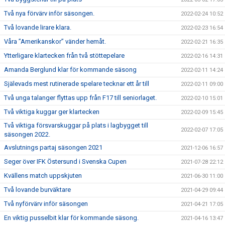
Två nya förvärv inför säsongen.
2022-02-24 10:52
Två lovande lirare klara.
2022-02-23 16:54
Våra ”Amerikanskor” vänder hemåt.
2022-02-21 16:35
Ytterligare klartecken från två stöttepelare
2022-02-16 14:31
Amanda Berglund klar för kommande säsong
2022-02-11 14:24
Själevads mest rutinerade spelare tecknar ett år till
2022-02-11 09:00
Två unga talanger flyttas upp från F17 till seniorlaget.
2022-02-10 15:01
Två viktiga kuggar ger klartecken
2022-02-09 15:45
Två viktiga försvarskuggar på plats i lagbygget till
2022-02-07 17:05
säsongen 2022.
Avslutnings partaj säsongen 2021
2021-12-06 16:57
Seger över IFK Östersund i Svenska Cupen
2021-07-28 22:12
Kvällens match uppskjuten
2021-06-30 11:00
Två lovande burväktare
2021-04-29 09:44
Två nyförvärv inför säsongen
2021-04-21 17:05
En viktig pusselbit klar för kommande säsong.
2021-04-16 13:47