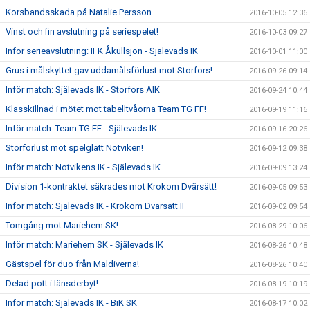
Korsbandsskada på Natalie Persson
2016-10-05 12:36
Vinst och fin avslutning på seriespelet!
2016-10-03 09:27
Inför serieavslutning: IFK Åkullsjön - Själevads IK
2016-10-01 11:00
Grus i målskyttet gav uddamålsförlust mot Storfors!
2016-09-26 09:14
Inför match: Själevads IK - Storfors AIK
2016-09-24 10:44
Klasskillnad i mötet mot tabelltvåorna Team TG FF!
2016-09-19 11:16
Inför match: Team TG FF - Själevads IK
2016-09-16 20:26
Storförlust mot spelglatt Notviken!
2016-09-12 09:38
Inför match: Notvikens IK - Själevads IK
2016-09-09 13:24
Division 1-kontraktet säkrades mot Krokom Dvärsätt!
2016-09-05 09:53
Inför match: Själevads IK - Krokom Dvärsätt IF
2016-09-02 09:54
Tomgång mot Mariehem SK!
2016-08-29 10:06
Inför match: Mariehem SK - Själevads IK
2016-08-26 10:48
Gästspel för duo från Maldiverna!
2016-08-26 10:40
Delad pott i länsderbyt!
2016-08-19 10:19
Inför match: Själevads IK - BiK SK
2016-08-17 10:02