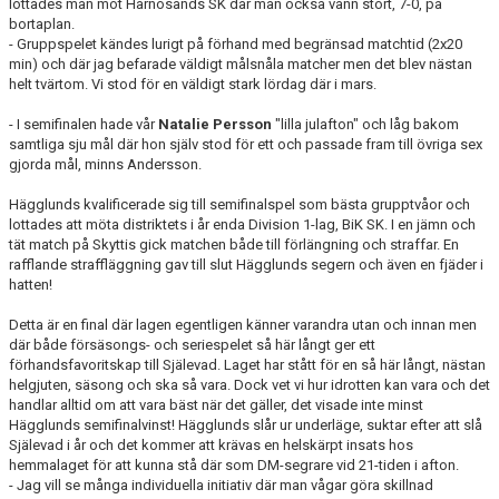
lottades man mot Härnösands SK där man också vann stort, 7-0, på
bortaplan.
- Gruppspelet kändes lurigt på förhand med begränsad matchtid (2x20
min) och där jag befarade väldigt målsnåla matcher men det blev nästan
helt tvärtom. Vi stod för en väldigt stark lördag där i mars.
- I semifinalen hade vår
Natalie Persson
"lilla julafton" och låg bakom
samtliga sju mål där hon själv stod för ett och passade fram till övriga sex
gjorda mål, minns Andersson.
Hägglunds kvalificerade sig till semifinalspel som bästa grupptvåor och
lottades att möta distriktets i år enda Division 1-lag, BiK SK. I en jämn och
tät match på Skyttis gick matchen både till förlängning och straffar. En
rafflande straffläggning gav till slut Hägglunds segern och även en fjäder i
hatten!
Detta är en final där lagen egentligen känner varandra utan och innan men
där både försäsongs- och seriespelet så här långt ger ett
förhandsfavoritskap till Själevad. Laget har stått för en så här långt, nästan
helgjuten, säsong och ska så vara. Dock vet vi hur idrotten kan vara och det
handlar alltid om att vara bäst när det gäller, det visade inte minst
Hägglunds semifinalvinst! Hägglunds slår ur underläge, suktar efter att slå
Själevad i år och det kommer att krävas en helskärpt insats hos
hemmalaget för att kunna stå där som DM-segrare vid 21-tiden i afton.
- Jag vill se många individuella initiativ där man vågar göra skillnad