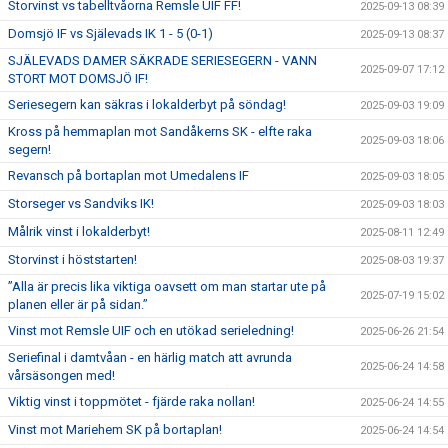
Storvinst vs tabelltvåorna Remsle UIF FF!
2025-09-13 08:39
Domsjö IF vs Själevads IK 1 - 5 (0-1)
2025-09-13 08:37
SJÄLEVADS DAMER SÄKRADE SERIESEGERN - VANN
2025-09-07 17:12
STORT MOT DOMSJÖ IF!
Seriesegern kan säkras i lokalderbyt på söndag!
2025-09-03 19:09
Kross på hemmaplan mot Sandåkerns SK - elfte raka
2025-09-03 18:06
segern!
Revansch på bortaplan mot Umedalens IF
2025-09-03 18:05
Storseger vs Sandviks IK!
2025-09-03 18:03
Målrik vinst i lokalderbyt!
2025-08-11 12:49
Storvinst i höststarten!
2025-08-03 19:37
”Alla är precis lika viktiga oavsett om man startar ute på
2025-07-19 15:02
planen eller är på sidan.”
Vinst mot Remsle UIF och en utökad serieledning!
2025-06-26 21:54
Seriefinal i damtvåan - en härlig match att avrunda
2025-06-24 14:58
vårsäsongen med!
Viktig vinst i toppmötet - fjärde raka nollan!
2025-06-24 14:55
Vinst mot Mariehem SK på bortaplan!
2025-06-24 14:54