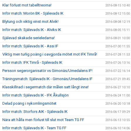
Klar förlust mot tabelltreorna!
2016-08-15 10:40
Inför match: Morön BK - Själevads IK
2016-08-12 15:00
Blytung och viktig vinst mot Alvik!
2016-08-08 12:19
Inför match: Själevads IK - Alviks IK
2016-08-05 15:11
Själevad skakade serieledarna!
2016-08-01 10:00
Inför match: Själevads IK - Assi IF
2016-07-30 11:55
Viktig men turlig poäng i oavgjorda mötet mot IFK Timrå!
2016-07-28 11:53
Inför match: IFK Timrå - Själevads IK
2016-07-26 13:16
Persson segerorganisatör vs Gimonäs/Umedalens IF!
2016-07-22 16:14
Träningsmatch: Själevads IK - Gimonäs/Umedalens IF
2016-07-21 09:45
Klasskillnad i segermatch där målen satt långt inne!
2016-06-27 10:10
Inför match: Själevads IK - IFK Åkullsjön
2016-06-24 11:00
Delad poäng i nykomlingsmötet
2016-06-20 10:18
Inför match: Storfors AIK - Själevads IK
2016-06-17 09:29
Nära att hålla men förlust till slut mot Team TG FF
2016-06-13 10:55
Inför match: Själevads IK - Team TG FF
2016-06-10 14:06