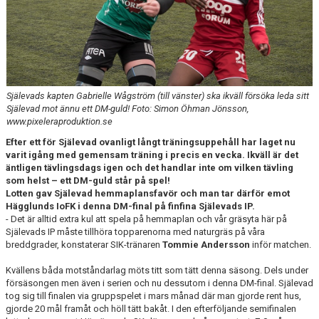
DIVISION 1 NORRA 2026
BILDGALLERI
HISTORIK
Själevads kapten Gabrielle Wågström (till vänster) ska ikväll försöka leda sitt
DOKUMENT
Själevad mot ännu ett DM-guld! Foto: Simon Öhman Jönsson,
www.pixeleraproduktion.se
Efter ett för Själevad ovanligt långt träningsuppehåll har laget nu
varit igång med gemensam träning i precis en vecka. Ikväll är det
äntligen tävlingsdags igen och det handlar inte om vilken tävling
som helst – ett DM-guld står på spel!
Lotten gav Själevad hemmaplansfavör och man tar därför emot
Hägglunds IoFK i denna DM-final på finfina Själevads IP.
- Det är alltid extra kul att spela på hemmaplan och vår gräsyta här på
Själevads IP måste tillhöra topparenorna med naturgräs på våra
breddgrader, konstaterar SIK-tränaren
Tommie Andersson
inför matchen.
Kvällens båda motståndarlag möts titt som tätt denna säsong. Dels under
försäsongen men även i serien och nu dessutom i denna DM-final. Själevad
tog sig till finalen via gruppspelet i mars månad där man gjorde rent hus,
gjorde 20 mål framåt och höll tätt bakåt. I den efterföljande semifinalen