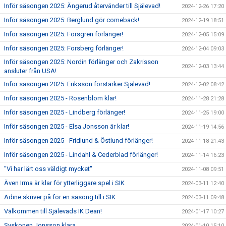
Inför säsongen 2025: Ängerud återvänder till Själevad!
2024-12-26 17:20
Inför säsongen 2025: Berglund gör comeback!
2024-12-19 18:51
Inför säsongen 2025: Forsgren förlänger!
2024-12-05 15:09
Inför säsongen 2025: Forsberg förlänger!
2024-12-04 09:03
Inför säsongen 2025: Nordin förlänger och Zakrisson
2024-12-03 13:44
ansluter från USA!
Inför säsongen 2025: Eriksson förstärker Själevad!
2024-12-02 08:42
Inför säsongen 2025 - Rosenblom klar!
2024-11-28 21:28
Inför säsongen 2025 - Lindberg förlänger!
2024-11-25 19:00
Inför säsongen 2025 - Elsa Jonsson är klar!
2024-11-19 14:56
Inför säsongen 2025 - Fridlund & Östlund förlänger!
2024-11-18 21:43
Inför säsongen 2025 - Lindahl & Cederblad förlänger!
2024-11-14 16:23
"Vi har lärt oss väldigt mycket"
2024-11-08 09:51
Även Irma är klar för ytterliggare spel i SIK
2024-03-11 12:40
Adine skriver på för en säsong till i SIK
2024-03-11 09:48
Välkommen till Själevads IK Dean!
2024-01-17 10:27
Syskonen Jonsson klara
2024-01-10 15:10