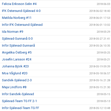
Felicia Eriksson Selin #4
2018-06-03
IFK Östersund-Själevad 4-0
2018-06-02 18:40
Matilda Norberg #11
2018-06-01 17:53
Inför IFK Östersund-Själevad
2018-06-01 13:02
Ida Norman #9
2018-05-29
Själevad-Sunnanå 0-3
2018-05-27 21:41
Inför Själevad-Sunnanå
2018-05-26 10:35
Angelika Östberg #5
2018-05-25
Josefin Larsson #24
2018-05-21
Johanna Björk #23
2018-05-19 09:39
Moa Våglund #20
2018-05-18 06:57
Sandvik-Själevad 2-3
2018-05-16 21:28
Maja Lindfors #8
2018-05-15 21:30
Inför Sandvik-Själevad
2018-05-15
Själevad-Team TG FF 2-1
2018-05-13
Inför Själevad-Team TG FF
2018-05-12 13:48