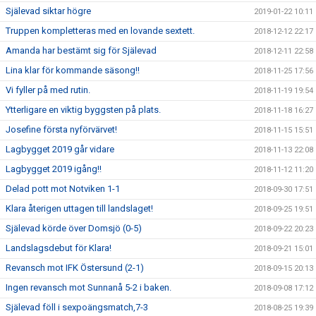
Själevad siktar högre
2019-01-22 10:11
Truppen kompletteras med en lovande sextett.
2018-12-12 22:17
Amanda har bestämt sig för Själevad
2018-12-11 22:58
Lina klar för kommande säsong!!
2018-11-25 17:56
Vi fyller på med rutin.
2018-11-19 19:54
Ytterligare en viktig byggsten på plats.
2018-11-18 16:27
Josefine första nyförvärvet!
2018-11-15 15:51
Lagbygget 2019 går vidare
2018-11-13 22:08
Lagbygget 2019 igång!!
2018-11-12 11:20
Delad pott mot Notviken 1-1
2018-09-30 17:51
Klara återigen uttagen till landslaget!
2018-09-25 19:51
Själevad körde över Domsjö (0-5)
2018-09-22 20:23
Landslagsdebut för Klara!
2018-09-21 15:01
Revansch mot IFK Östersund (2-1)
2018-09-15 20:13
Ingen revansch mot Sunnanå 5-2 i baken.
2018-09-08 17:12
Själevad föll i sexpoängsmatch,7-3
2018-08-25 19:39