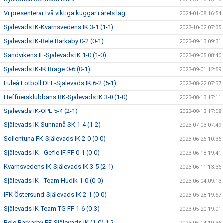
Vi presenterar två viktiga kuggar i årets lag
2024-01-08 16:54
Själevads IK-Kvarnsvedens IK 3-1 (1-1)
2023-10-02 07:35
Själevads IK-Bele Barkaby 0-2 (0-1)
2023-09-13 09:31
Sandvikens IF-Själevads IK 1-0 (1-0)
2023-09-05 08:40
Själevads IK-IK Brage 0-6 (0-1)
2023-09-01 12:59
Luleå Fotboll DFF-Själevads IK 6-2 (5-1)
2023-08-22 07:37
Heffnersklubbans BK-Själevads IK 3-0 (1-0)
2023-08-13 17:11
Själevads IK-OPE 5-4 (2-1)
2023-08-13 17:08
Själevads IK-Sunnanå SK 1-4 (1-2)
2023-07-03 07:49
Sollentuna FK-Själevads IK 2-0 (0-0)
2023-06-26 10:36
Själevads IK - Gefle IF FF 0-1 (0-0)
2023-06-18 19:41
Kvarnsvedens IK-Själevads IK 3-5 (2-1)
2023-06-11 13:36
Själevads IK - Team Hudik 1-0 (0-0)
2023-06-04 09:13
IFK Östersund-Själevads IK 2-1 (0-0)
2023-05-28 19:57
Själevads IK-Team TG FF 1-6 (0-3)
2023-05-20 19:01
Bele Barkarby FF-Själevads IK (1-0) 1-2
2023-05-14 19:36