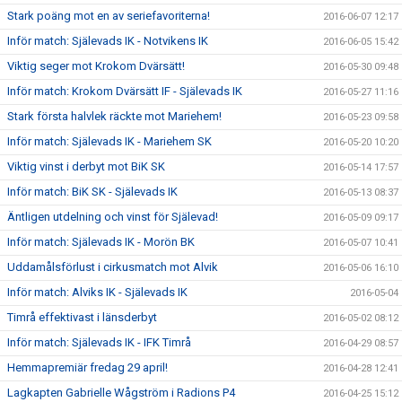
Stark poäng mot en av seriefavoriterna!
2016-06-07 12:17
Inför match: Själevads IK - Notvikens IK
2016-06-05 15:42
Viktig seger mot Krokom Dvärsätt!
2016-05-30 09:48
Inför match: Krokom Dvärsätt IF - Själevads IK
2016-05-27 11:16
Stark första halvlek räckte mot Mariehem!
2016-05-23 09:58
Inför match: Själevads IK - Mariehem SK
2016-05-20 10:20
Viktig vinst i derbyt mot BiK SK
2016-05-14 17:57
Inför match: BiK SK - Själevads IK
2016-05-13 08:37
Äntligen utdelning och vinst för Själevad!
2016-05-09 09:17
Inför match: Själevads IK - Morön BK
2016-05-07 10:41
Uddamålsförlust i cirkusmatch mot Alvik
2016-05-06 16:10
Inför match: Alviks IK - Själevads IK
2016-05-04
Timrå effektivast i länsderbyt
2016-05-02 08:12
Inför match: Själevads IK - IFK Timrå
2016-04-29 08:57
Hemmapremiär fredag 29 april!
2016-04-28 12:41
Lagkapten Gabrielle Wågström i Radions P4
2016-04-25 15:12