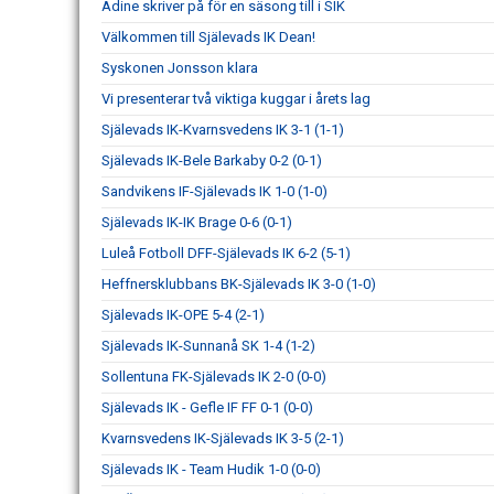
Adine skriver på för en säsong till i SIK
Välkommen till Själevads IK Dean!
Syskonen Jonsson klara
Vi presenterar två viktiga kuggar i årets lag
Själevads IK-Kvarnsvedens IK 3-1 (1-1)
Själevads IK-Bele Barkaby 0-2 (0-1)
Sandvikens IF-Själevads IK 1-0 (1-0)
Själevads IK-IK Brage 0-6 (0-1)
Luleå Fotboll DFF-Själevads IK 6-2 (5-1)
Heffnersklubbans BK-Själevads IK 3-0 (1-0)
Själevads IK-OPE 5-4 (2-1)
Själevads IK-Sunnanå SK 1-4 (1-2)
Sollentuna FK-Själevads IK 2-0 (0-0)
Själevads IK - Gefle IF FF 0-1 (0-0)
Kvarnsvedens IK-Själevads IK 3-5 (2-1)
Själevads IK - Team Hudik 1-0 (0-0)