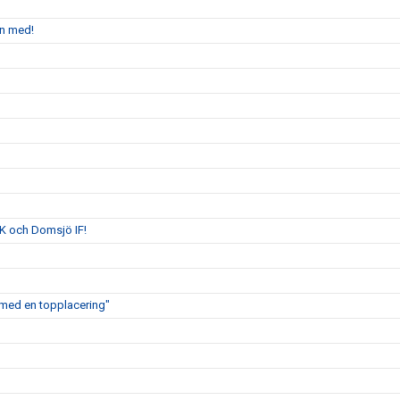
en med!
K och Domsjö IF!
ig med en topplacering"