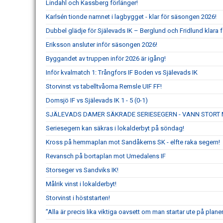
Lindahl och Kassberg förlänger!
Karlsén tionde namnet i lagbygget - klar för säsongen 2026!
Dubbel glädje för Själevads IK – Berglund och Fridlund klara f
Eriksson ansluter inför säsongen 2026!
Byggandet av truppen inför 2026 är igång!
Inför kvalmatch 1: Trångfors IF Boden vs Själevads IK
Storvinst vs tabelltvåorna Remsle UIF FF!
Domsjö IF vs Själevads IK 1 - 5 (0-1)
SJÄLEVADS DAMER SÄKRADE SERIESEGERN - VANN STORT 
Seriesegern kan säkras i lokalderbyt på söndag!
Kross på hemmaplan mot Sandåkerns SK - elfte raka segern!
Revansch på bortaplan mot Umedalens IF
Storseger vs Sandviks IK!
Målrik vinst i lokalderbyt!
Storvinst i höststarten!
”Alla är precis lika viktiga oavsett om man startar ute på planen