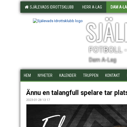
SJÄLEVADS IDROTTSKLUBB
HERR A-LAG
DAM A-L
SJÄL
FOTBOLL 
Dam A-Lag
HEM
NYHETER
KALENDER
TRUPPEN
KONTAKT
Ännu en talangfull spelare tar plat
2023-01-28 13:17