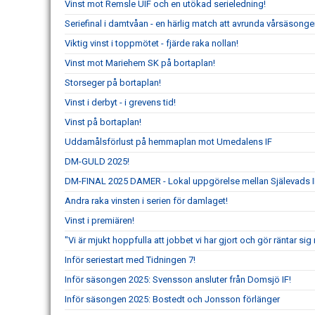
Vinst mot Remsle UIF och en utökad serieledning!
Seriefinal i damtvåan - en härlig match att avrunda vårsäsong
Viktig vinst i toppmötet - fjärde raka nollan!
Vinst mot Mariehem SK på bortaplan!
Storseger på bortaplan!
Vinst i derbyt - i grevens tid!
Vinst på bortaplan!
Uddamålsförlust på hemmaplan mot Umedalens IF
DM-GULD 2025!
DM-FINAL 2025 DAMER - Lokal uppgörelse mellan Själevads I
Andra raka vinsten i serien för damlaget!
Vinst i premiären!
"Vi är mjukt hoppfulla att jobbet vi har gjort och gör räntar s
Inför seriestart med Tidningen 7!
Inför säsongen 2025: Svensson ansluter från Domsjö IF!
Inför säsongen 2025: Bostedt och Jonsson förlänger