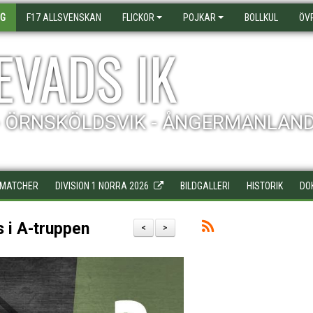
AG
F17 ALLSVENSKAN
FLICKOR
POJKAR
BOLLKUL
ÖV
EVADS IK
- ÖRNSKÖLDSVIK - ÅNGERMANLAN
MATCHER
DIVISION 1 NORRA 2026
BILDGALLERI
HISTORIK
DO
s i A-truppen
<
>