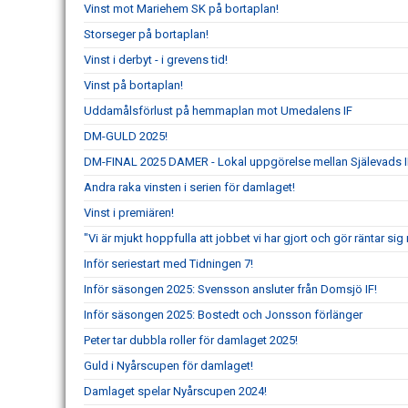
Vinst mot Mariehem SK på bortaplan!
Storseger på bortaplan!
Vinst i derbyt - i grevens tid!
Vinst på bortaplan!
Uddamålsförlust på hemmaplan mot Umedalens IF
DM-GULD 2025!
DM-FINAL 2025 DAMER - Lokal uppgörelse mellan Själevads I
Andra raka vinsten i serien för damlaget!
Vinst i premiären!
"Vi är mjukt hoppfulla att jobbet vi har gjort och gör räntar s
Inför seriestart med Tidningen 7!
Inför säsongen 2025: Svensson ansluter från Domsjö IF!
Inför säsongen 2025: Bostedt och Jonsson förlänger
Peter tar dubbla roller för damlaget 2025!
Guld i Nyårscupen för damlaget!
Damlaget spelar Nyårscupen 2024!