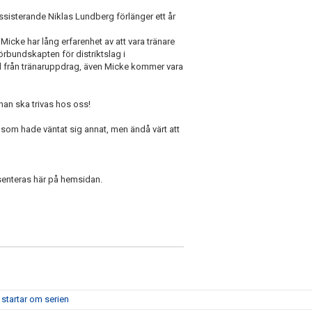
ssisterande Niklas Lundberg förlänger ett år
! Micke har lång erfarenhet av att vara tränare
örbundskapten för distriktslag i
 från tränaruppdrag, även Micke kommer vara
han ska trivas hos oss!
 som hade väntat sig annat, men ändå värt att
senteras här på hemsidan.
 startar om serien