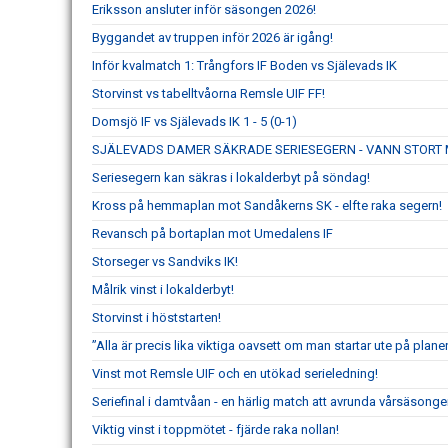
Eriksson ansluter inför säsongen 2026!
Byggandet av truppen inför 2026 är igång!
Inför kvalmatch 1: Trångfors IF Boden vs Själevads IK
Storvinst vs tabelltvåorna Remsle UIF FF!
Domsjö IF vs Själevads IK 1 - 5 (0-1)
SJÄLEVADS DAMER SÄKRADE SERIESEGERN - VANN STORT 
Seriesegern kan säkras i lokalderbyt på söndag!
Kross på hemmaplan mot Sandåkerns SK - elfte raka segern!
Revansch på bortaplan mot Umedalens IF
Storseger vs Sandviks IK!
Målrik vinst i lokalderbyt!
Storvinst i höststarten!
”Alla är precis lika viktiga oavsett om man startar ute på planen
Vinst mot Remsle UIF och en utökad serieledning!
Seriefinal i damtvåan - en härlig match att avrunda vårsäsong
Viktig vinst i toppmötet - fjärde raka nollan!