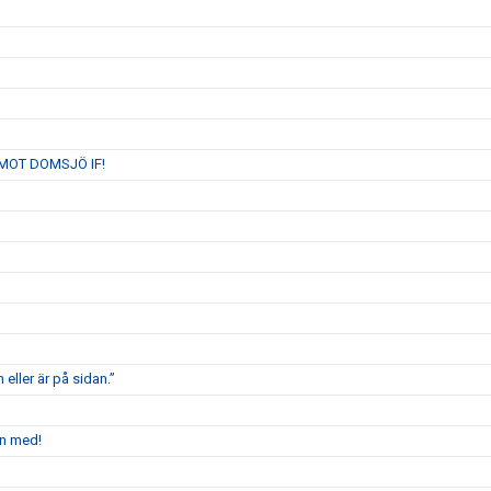
MOT DOMSJÖ IF!
 eller är på sidan.”
en med!