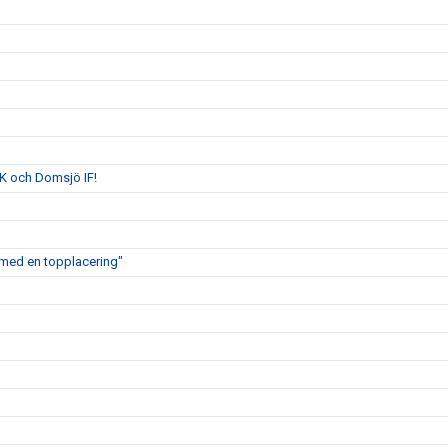
K och Domsjö IF!
ig med en topplacering"