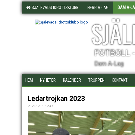
SJÄLEVADS IDROTTSKLUBB
HERR A-LAG
DAM A-L
SJÄL
FOTBOLL 
Dam A-Lag
HEM
NYHETER
KALENDER
TRUPPEN
KONTAKT
Ledartrojkan 2023
2022-12-05 12:47