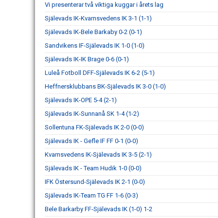
Vi presenterar två viktiga kuggar i årets lag
Själevads IK-Kvarnsvedens IK 3-1 (1-1)
Själevads IK-Bele Barkaby 0-2 (0-1)
Sandvikens IF-Själevads IK 1-0 (1-0)
Själevads IK-IK Brage 0-6 (0-1)
Luleå Fotboll DFF-Själevads IK 6-2 (5-1)
Heffnersklubbans BK-Själevads IK 3-0 (1-0)
Själevads IK-OPE 5-4 (2-1)
Själevads IK-Sunnanå SK 1-4 (1-2)
Sollentuna FK-Själevads IK 2-0 (0-0)
Själevads IK - Gefle IF FF 0-1 (0-0)
Kvarnsvedens IK-Själevads IK 3-5 (2-1)
Själevads IK - Team Hudik 1-0 (0-0)
IFK Östersund-Själevads IK 2-1 (0-0)
Själevads IK-Team TG FF 1-6 (0-3)
Bele Barkarby FF-Själevads IK (1-0) 1-2