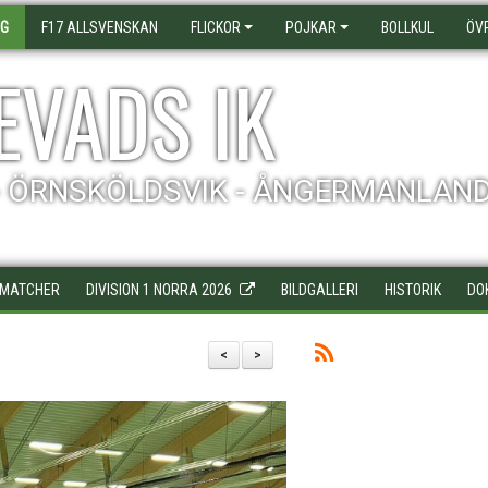
AG
F17 ALLSVENSKAN
FLICKOR
POJKAR
BOLLKUL
ÖV
EVADS IK
- ÖRNSKÖLDSVIK - ÅNGERMANLAN
MATCHER
DIVISION 1 NORRA 2026
BILDGALLERI
HISTORIK
DO
<
>