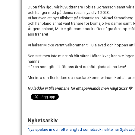
Duon från ifjol, vår huvudtränare Tobias Göransson samt vår a
och hänger med på denna resa i nya div 1 2023.
Vi har även ett nytt tillskott på tränarsidan i Mikael Strandberg
och har bland annat varit tränare för Domsjö IFs damer samt f
Ångermanland, Micke gör come-back efter några års uppehåll
ass tränare!
Vi hälsar Micke varmt välkommen till Själevad och hoppas att 
Sen sist men inte minst så blir våran Håkan kvar, kanske ingen
nämna!
Håkan som gör allt för oss är vi oerhört glada att ha kvar!
Mer info om fler ledare och spelare kommer inom kort att pre
Nu laddar vi tillsammans för ett spännande men roligt 2023 💚
Nyhetsarkiv
Nya spelare in och efterlängtad comeback i sikte när Själevad