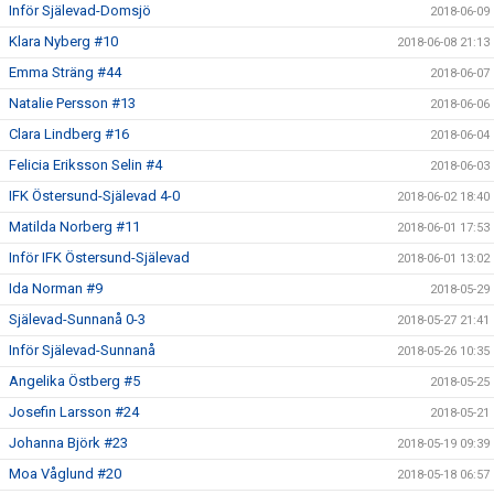
Inför Själevad-Domsjö
2018-06-09
Klara Nyberg #10
2018-06-08 21:13
Emma Sträng #44
2018-06-07
Natalie Persson #13
2018-06-06
Clara Lindberg #16
2018-06-04
Felicia Eriksson Selin #4
2018-06-03
IFK Östersund-Själevad 4-0
2018-06-02 18:40
Matilda Norberg #11
2018-06-01 17:53
Inför IFK Östersund-Själevad
2018-06-01 13:02
Ida Norman #9
2018-05-29
Själevad-Sunnanå 0-3
2018-05-27 21:41
Inför Själevad-Sunnanå
2018-05-26 10:35
Angelika Östberg #5
2018-05-25
Josefin Larsson #24
2018-05-21
Johanna Björk #23
2018-05-19 09:39
Moa Våglund #20
2018-05-18 06:57