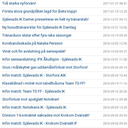
Två starka nyförvärv!
2017-01-27 08:41
Första stora grundplåten lagd för årets trupp!
2017-01-13 12:24
Själevads IK Damer presenterar en helt ny tränarstab!
2016-12-07 09:15
Ny huvudtränare klar för Själevads IK Damlag
2016-10-21 15:06
Tränarduon slutar efter fyra raka säsonger
2016-10-19 09:39
Korsbandsskada på Natalie Persson
2016-10-05 12:36
Vinst och fin avslutning på seriespelet!
2016-10-03 09:27
Inför serieavslutning: IFK Åkullsjön - Själevads IK
2016-10-01 11:00
Grus i målskyttet gav uddamålsförlust mot Storfors!
2016-09-26 09:14
Inför match: Själevads IK - Storfors AIK
2016-09-24 10:44
Klasskillnad i mötet mot tabelltvåorna Team TG FF!
2016-09-19 11:16
Inför match: Team TG FF - Själevads IK
2016-09-16 20:26
Storförlust mot spelglatt Notviken!
2016-09-12 09:38
Inför match: Notvikens IK - Själevads IK
2016-09-09 13:24
Division 1-kontraktet säkrades mot Krokom Dvärsätt!
2016-09-05 09:53
Inför match: Själevads IK - Krokom Dvärsätt IF
2016-09-02 09:54