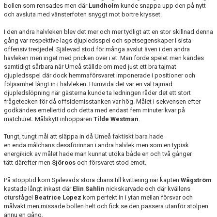
bollen som rensades men där
Lundholm
kunde snappa upp den på nytt
och avsluta med vänsterfoten snyggt mot bortre krysset.
I den andra halvleken blev det mer och mer tydligt att en stor skillnad denna
gång var respektive lags djupledsspel och spetsegenskaper i sista
offensiv tredjedel. Själevad stod för många avslut även i den andra
havleken men inget med pricken över i:et. Man förde spelet men kändes
samtidigt sårbara när Umeå ställde om med just ett bra tajmat
djupledsspel där dock hemmaförsvaret imponerade i positioner och
följsamhet långt in i halvleken. Huruvida det var en väl tajmad
djupledslöpning när gästerna kunde ta ledningen råder det ett stort
frågetecken för då offsidemisstanken var hög. Målet i sekvensen efter
godkändes emellertid och detta med endast fem minuter kvar på
matchuret. Målskytt inhopparen
Tilde Westman
.
Tungt, tungt mål att släppa in då Umeå faktiskt bara hade
en enda målchans dessförinnan i andra halvlek men som en typisk
energikick av målet hade man kunnat utöka både en och två gånger
tätt därefter men
Sjöroos
och försvaret stod emot.
På stopptid kom Själevads stora chans till kvittering när kapten
Wågström
kastade långt inkast där
Elin Sahlin
nickskarvade och där kvällens
otursfågel
Beatrice Lopez
kom perfekt in i ytan mellan försvar och
målvakt men missade bollen helt och fick se den passera utanför stolpen
ännu en gång.