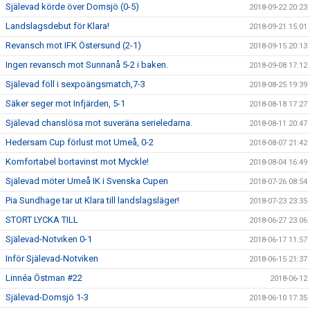
Själevad körde över Domsjö (0-5)
2018-09-22 20:23
Landslagsdebut för Klara!
2018-09-21 15:01
Revansch mot IFK Östersund (2-1)
2018-09-15 20:13
Ingen revansch mot Sunnanå 5-2 i baken.
2018-09-08 17:12
Själevad föll i sexpoängsmatch,7-3
2018-08-25 19:39
Säker seger mot Infjärden, 5-1
2018-08-18 17:27
Själevad chanslösa mot suveräna serieledarna.
2018-08-11 20:47
Hedersam Cup förlust mot Umeå, 0-2
2018-08-07 21:42
Komfortabel bortavinst mot Myckle!
2018-08-04 16:49
Själevad möter Umeå IK i Svenska Cupen
2018-07-26 08:54
Pia Sundhage tar ut Klara till landslagsläger!
2018-07-23 23:35
STORT LYCKA TILL
2018-06-27 23:06
Själevad-Notviken 0-1
2018-06-17 11:57
Inför Själevad-Notviken
2018-06-15 21:37
Linnéa Östman #22
2018-06-12
Själevad-Domsjö 1-3
2018-06-10 17:35