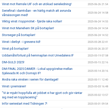
Vinst mot Remsle UIF och en utökad serieledning!
2025-06-26 21:54
Seriefinal i damtvåan - en härlig match att avrunda
2025-06-24 14:58
vårsäsongen med!
Viktig vinst i toppmötet - fjärde raka nollan!
2025-06-24 14:55
Vinst mot Mariehem SK på bortaplan!
2025-06-24 14:54
Storseger på bortaplan!
2025-06-24 14:52
Vinst i derbyt - i grevens tid!
2025-05-28 22:41
Vinst på bortaplan!
2025-05-26 20:37
Uddamålsförlust på hemmaplan mot Umedalens IF
2025-05-19 07:58
DM-GULD 2025!
2025-05-15 22:16
DM-FINAL 2025 DAMER - Lokal uppgörelse mellan
2025-05-14 20:16
Själevads IK och Domsjö IF!
Andra raka vinsten i serien för damlaget!
2025-05-11 12:40
Vinst i premiären!
2025-05-03 16:48
"Vi är mjukt hoppfulla att jobbet vi har gjort och gör räntar
2025-05-02 13:57
sig med en topplacering"
Inför seriestart med Tidningen 7!
2025-05-01 09:54