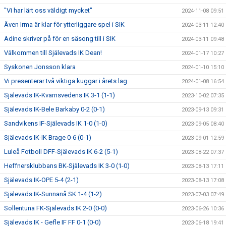
"Vi har lärt oss väldigt mycket"
2024-11-08 09:51
Även Irma är klar för ytterliggare spel i SIK
2024-03-11 12:40
Adine skriver på för en säsong till i SIK
2024-03-11 09:48
Välkommen till Själevads IK Dean!
2024-01-17 10:27
Syskonen Jonsson klara
2024-01-10 15:10
Vi presenterar två viktiga kuggar i årets lag
2024-01-08 16:54
Själevads IK-Kvarnsvedens IK 3-1 (1-1)
2023-10-02 07:35
Själevads IK-Bele Barkaby 0-2 (0-1)
2023-09-13 09:31
Sandvikens IF-Själevads IK 1-0 (1-0)
2023-09-05 08:40
Själevads IK-IK Brage 0-6 (0-1)
2023-09-01 12:59
Luleå Fotboll DFF-Själevads IK 6-2 (5-1)
2023-08-22 07:37
Heffnersklubbans BK-Själevads IK 3-0 (1-0)
2023-08-13 17:11
Själevads IK-OPE 5-4 (2-1)
2023-08-13 17:08
Själevads IK-Sunnanå SK 1-4 (1-2)
2023-07-03 07:49
Sollentuna FK-Själevads IK 2-0 (0-0)
2023-06-26 10:36
Själevads IK - Gefle IF FF 0-1 (0-0)
2023-06-18 19:41