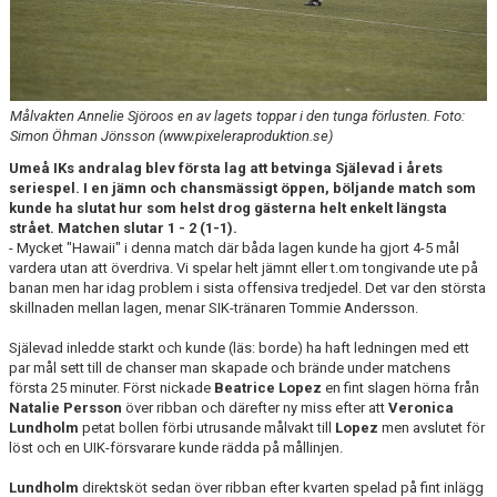
DIVISION 1 NORRA 2026
BILDGALLERI
HISTORIK
Målvakten Annelie Sjöroos en av lagets toppar i den tunga förlusten. Foto:
Simon Öhman Jönsson (www.pixeleraproduktion.se)
DOKUMENT
Umeå IKs andralag blev första lag att betvinga Själevad i årets
seriespel. I en jämn och chansmässigt öppen, böljande match som
kunde ha slutat hur som helst drog gästerna helt enkelt längsta
strået. Matchen slutar 1 - 2 (1-1).
- Mycket "Hawaii" i denna match där båda lagen kunde ha gjort 4-5 mål
vardera utan att överdriva. Vi spelar helt jämnt eller t.om tongivande ute på
banan men har idag problem i sista offensiva tredjedel. Det var den största
skillnaden mellan lagen, menar SIK-tränaren Tommie Andersson.
Själevad inledde starkt och kunde (läs: borde) ha haft ledningen med ett
par mål sett till de chanser man skapade och brände under matchens
första 25 minuter. Först nickade
Beatrice Lopez
en fint slagen hörna från
Natalie Persson
över ribban och därefter ny miss efter att
Veronica
Lundholm
petat bollen förbi utrusande målvakt till
Lopez
men avslutet för
löst och en UIK-försvarare kunde rädda på mållinjen.
Lundholm
direktsköt sedan över ribban efter kvarten spelad på fint inlägg