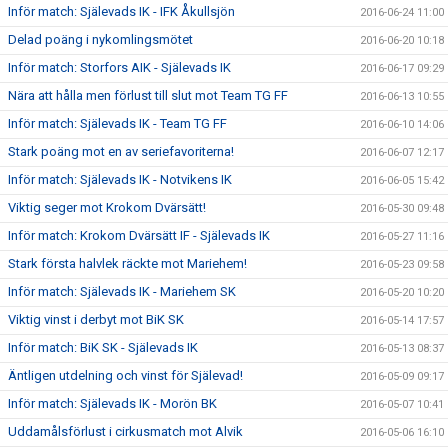
Inför match: Själevads IK - IFK Åkullsjön
2016-06-24 11:00
Delad poäng i nykomlingsmötet
2016-06-20 10:18
Inför match: Storfors AIK - Själevads IK
2016-06-17 09:29
Nära att hålla men förlust till slut mot Team TG FF
2016-06-13 10:55
Inför match: Själevads IK - Team TG FF
2016-06-10 14:06
Stark poäng mot en av seriefavoriterna!
2016-06-07 12:17
Inför match: Själevads IK - Notvikens IK
2016-06-05 15:42
Viktig seger mot Krokom Dvärsätt!
2016-05-30 09:48
Inför match: Krokom Dvärsätt IF - Själevads IK
2016-05-27 11:16
Stark första halvlek räckte mot Mariehem!
2016-05-23 09:58
Inför match: Själevads IK - Mariehem SK
2016-05-20 10:20
Viktig vinst i derbyt mot BiK SK
2016-05-14 17:57
Inför match: BiK SK - Själevads IK
2016-05-13 08:37
Äntligen utdelning och vinst för Själevad!
2016-05-09 09:17
Inför match: Själevads IK - Morön BK
2016-05-07 10:41
Uddamålsförlust i cirkusmatch mot Alvik
2016-05-06 16:10