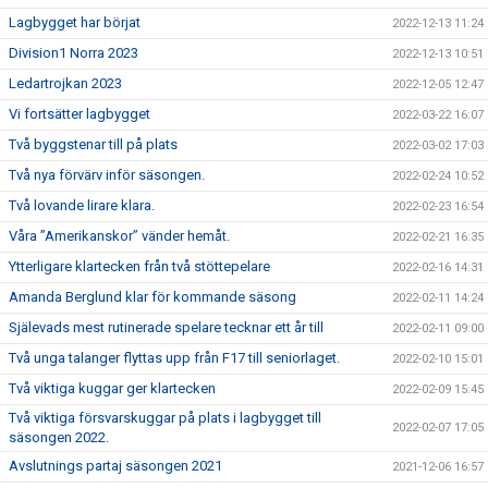
Lagbygget har börjat
2022-12-13 11:24
Division1 Norra 2023
2022-12-13 10:51
Ledartrojkan 2023
2022-12-05 12:47
Vi fortsätter lagbygget
2022-03-22 16:07
Två byggstenar till på plats
2022-03-02 17:03
Två nya förvärv inför säsongen.
2022-02-24 10:52
Två lovande lirare klara.
2022-02-23 16:54
Våra ”Amerikanskor” vänder hemåt.
2022-02-21 16:35
Ytterligare klartecken från två stöttepelare
2022-02-16 14:31
Amanda Berglund klar för kommande säsong
2022-02-11 14:24
Själevads mest rutinerade spelare tecknar ett år till
2022-02-11 09:00
Två unga talanger flyttas upp från F17 till seniorlaget.
2022-02-10 15:01
Två viktiga kuggar ger klartecken
2022-02-09 15:45
Två viktiga försvarskuggar på plats i lagbygget till
2022-02-07 17:05
säsongen 2022.
Avslutnings partaj säsongen 2021
2021-12-06 16:57