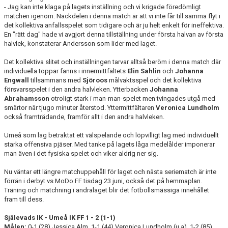
- Jag kan inte klaga på lagets inställning och vi krigade föredömligt
matchen igenom. Nackdelen i denna match är att vi inte får till samma flyt i
det kollektiva anfallsspelet som tidigare och är ju helt enkelt för ineffektiva.
En "rätt dag" hade vi avgjort denna tillställning under första halvan av första
halvlek, konstaterar Andersson som lider med laget.
Det kollektiva slitet och inställningen tarvar alltså beröm i denna match där
individuella toppar fanns i innermittfältets
Elin Sahlin
och
Johanna
Engwall
tillsammans med
Sjöroos
målvaktsspel och det kollektiva
försvarsspelet i den andra halvleken. Ytterbacken
Johanna
Abrahamsson
otroligt stark i man-man-spelet men tvingades utgå med
smärtor när tjugo minuter återstod. Yttermittfältaren
Veronica Lundholm
också framträdande, framför allt i den andra halvleken.
Umeå som lag betraktat ett välspelande och löpvilligt lag med individuellt
starka offensiva pjäser. Med tanke på lagets låga medelålder imponerar
man även i det fysiska spelet och viker aldrig ner sig.
Nu väntar ett längre matchuppehåll för laget och nästa seriematch är inte
förrän i derbyt vs MoDo FF tisdag 23 juni, också det på hemmaplan.
Träning och matchning i andralaget blir det fotbollsmässiga innehållet
fram till dess.
Själevads IK - Umeå IK FF 1 - 2 (1-1)
Målen:
0-1 (28) Jessica Alm, 1-1 (44) Veronica Lundholm (u.a), 1-2 (85)