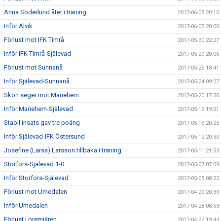
Anna Söderlund åter i träning
2017-06-05 20:10
Inför Alvik
2017-06-05 20:00
Förlust mot IFK Timrå
2017-05-30 22:27
Inför IFK Timrå-Själevad
2017-05-29 20:06
Förlust mot Sunnanå
2017-05-25 18:41
Inför Själevad-Sunnanå
2017-05-24 09:27
Skön seger mot Mariehem
2017-05-20 17:30
Inför Mariehem-Själevad
2017-05-19 19:21
Stabil insats gav tre poäng
2017-05-13 20:25
Inför Själevad-IFK Östersund
2017-05-12 20:30
Josefine (Larsa) Larsson tillbaka i träning.
2017-05-11 21:53
Storfors-Själevad 1-0
2017-05-07 07:09
Inför Storfors-Själevad
2017-05-05 08:22
Förlust mot Umedalen
2017-04-29 20:39
Inför Umedalen
2017-04-28 08:53
Förlust i premiären
2017-04-22 19:43