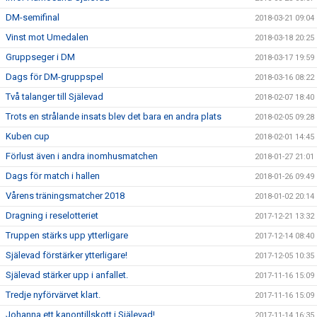
DM-semifinal
2018-03-21 09:04
Vinst mot Umedalen
2018-03-18 20:25
Gruppseger i DM
2018-03-17 19:59
Dags för DM-gruppspel
2018-03-16 08:22
Två talanger till Själevad
2018-02-07 18:40
Trots en strålande insats blev det bara en andra plats
2018-02-05 09:28
Kuben cup
2018-02-01 14:45
Förlust även i andra inomhusmatchen
2018-01-27 21:01
Dags för match i hallen
2018-01-26 09:49
Vårens träningsmatcher 2018
2018-01-02 20:14
Dragning i reselotteriet
2017-12-21 13:32
Truppen stärks upp ytterligare
2017-12-14 08:40
Själevad förstärker ytterligare!
2017-12-05 10:35
Själevad stärker upp i anfallet.
2017-11-16 15:09
Tredje nyförvärvet klart.
2017-11-16 15:09
Johanna ett kanontillskott i Själevad!
2017-11-14 16:35