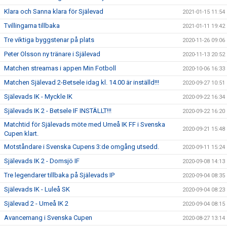
Klara och Sanna klara för Själevad
2021-01-15 11:54
Tvillingarna tillbaka
2021-01-11 19:42
Tre viktiga byggstenar på plats
2020-11-26 09:06
Peter Olsson ny tränare i Själevad
2020-11-13 20:52
Matchen streamas i appen Min Fotboll
2020-10-06 16:33
Matchen Själevad 2-Betsele idag kl. 14.00 är inställd!!!
2020-09-27 10:51
Själevads IK - Myckle IK
2020-09-22 16:34
Själevads IK 2 - Betsele IF INSTÄLLT!!!
2020-09-22 16:20
Matchtid för Själevads möte med Umeå IK FF i Svenska
2020-09-21 15:48
Cupen klart.
Motståndare i Svenska Cupens 3:de omgång utsedd.
2020-09-11 15:24
Själevads IK 2 - Domsjö IF
2020-09-08 14:13
Tre legendarer tillbaka på Själevads IP
2020-09-04 08:35
Själevads IK - Luleå SK
2020-09-04 08:23
Själevad 2 - Umeå IK 2
2020-09-04 08:15
Avancemang i Svenska Cupen
2020-08-27 13:14