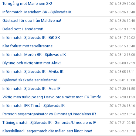
Tomgång mot Mariehem SK!
2016-08-29 10:06
Inför match: Mariehem SK - Själevads IK
2016-08-26 10:48
Gästspel för duo från Maldiverna!
2016-08-26 10:40
Delad pott i länsderbyt!
2016-08-19 10:19
Inför match: Själevads IK - BiK SK
2016-08-17 10:02
Klar förlust mot tabelltreorna!
2016-08-15 10:40
Inför match: Morön BK - Själevads IK
2016-08-12 15:00
Blytung och viktig vinst mot Alvik!
2016-08-08 12:19
Inför match: Själevads IK - Alviks IK
2016-08-05 15:11
Själevad skakade serieledarna!
2016-08-01 10:00
Inför match: Själevads IK - Assi IF
2016-07-30 11:55
Viktig men turlig poäng i oavgjorda mötet mot IFK Timrå!
2016-07-28 11:53
Inför match: IFK Timrå - Själevads IK
2016-07-26 13:16
Persson segerorganisatör vs Gimonäs/Umedalens IF!
2016-07-22 16:14
Träningsmatch: Själevads IK - Gimonäs/Umedalens IF
2016-07-21 09:45
Klasskillnad i segermatch där målen satt långt inne!
2016-06-27 10:10