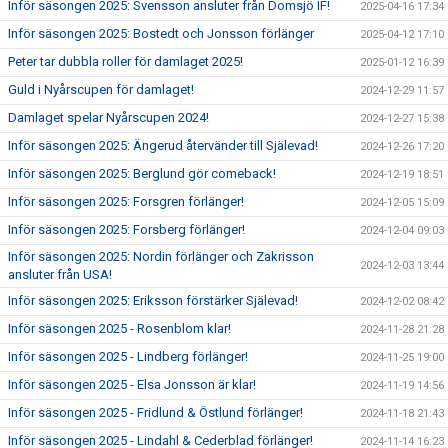
Inför säsongen 2025: Svensson ansluter från Domsjö IF!
2025-04-16 17:34
Inför säsongen 2025: Bostedt och Jonsson förlänger
2025-04-12 17:10
Peter tar dubbla roller för damlaget 2025!
2025-01-12 16:39
Guld i Nyårscupen för damlaget!
2024-12-29 11:57
Damlaget spelar Nyårscupen 2024!
2024-12-27 15:38
Inför säsongen 2025: Ängerud återvänder till Själevad!
2024-12-26 17:20
Inför säsongen 2025: Berglund gör comeback!
2024-12-19 18:51
Inför säsongen 2025: Forsgren förlänger!
2024-12-05 15:09
Inför säsongen 2025: Forsberg förlänger!
2024-12-04 09:03
Inför säsongen 2025: Nordin förlänger och Zakrisson
2024-12-03 13:44
ansluter från USA!
Inför säsongen 2025: Eriksson förstärker Själevad!
2024-12-02 08:42
Inför säsongen 2025 - Rosenblom klar!
2024-11-28 21:28
Inför säsongen 2025 - Lindberg förlänger!
2024-11-25 19:00
Inför säsongen 2025 - Elsa Jonsson är klar!
2024-11-19 14:56
Inför säsongen 2025 - Fridlund & Östlund förlänger!
2024-11-18 21:43
Inför säsongen 2025 - Lindahl & Cederblad förlänger!
2024-11-14 16:23