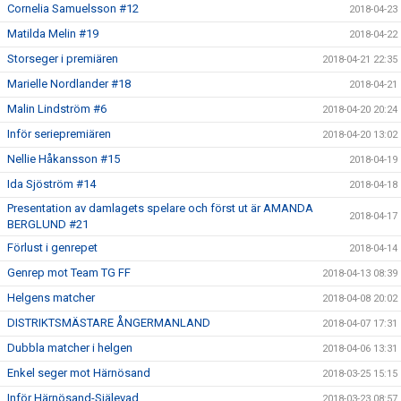
Cornelia Samuelsson #12
2018-04-23
Matilda Melin #19
2018-04-22
Storseger i premiären
2018-04-21 22:35
Marielle Nordlander #18
2018-04-21
Malin Lindström #6
2018-04-20 20:24
Inför seriepremiären
2018-04-20 13:02
Nellie Håkansson #15
2018-04-19
Ida Sjöström #14
2018-04-18
Presentation av damlagets spelare och först ut är AMANDA
2018-04-17
BERGLUND #21
Förlust i genrepet
2018-04-14
Genrep mot Team TG FF
2018-04-13 08:39
Helgens matcher
2018-04-08 20:02
DISTRIKTSMÄSTARE ÅNGERMANLAND
2018-04-07 17:31
Dubbla matcher i helgen
2018-04-06 13:31
Enkel seger mot Härnösand
2018-03-25 15:15
Inför Härnösand-Själevad
2018-03-23 08:57