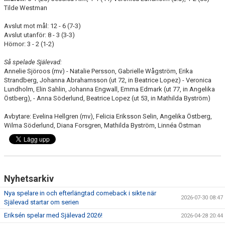
Tilde Westman
Avslut mot mål: 12 - 6 (7-3)
Avslut utanför: 8 - 3 (3-3)
Hörnor: 3 - 2 (1-2)
Så spelade Själevad:
Annelie Sjöroos (mv) - Natalie Persson, Gabrielle Wågström, Erika
Strandberg, Johanna Abrahamsson (ut 72, in Beatrice Lopez) - Veronica
Lundholm, Elin Sahlin, Johanna Engwall, Emma Edmark (ut 77, in Angelika
Östberg), - Anna Söderlund, Beatrice Lopez (ut 53, in Mathilda Byström)
Avbytare: Evelina Hellgren (mv), Felicia Eriksson Selin, Angelika Östberg,
Wilma Söderlund, Diana Forsgren, Mathilda Byström, Linnéa Östman
Nyhetsarkiv
Nya spelare in och efterlängtad comeback i sikte när
2026-07-30 08:47
Själevad startar om serien
Eriksén spelar med Själevad 2026!
2026-04-28 20:44