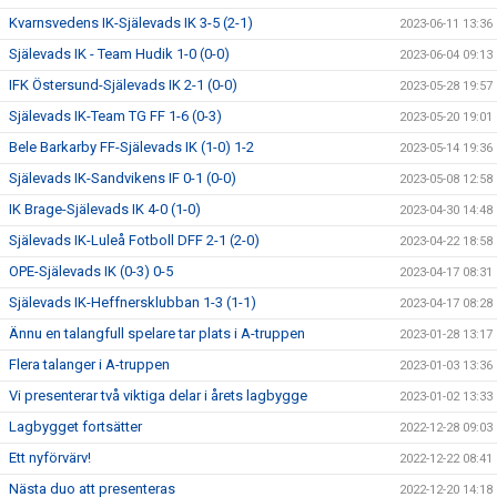
Kvarnsvedens IK-Själevads IK 3-5 (2-1)
2023-06-11 13:36
Själevads IK - Team Hudik 1-0 (0-0)
2023-06-04 09:13
IFK Östersund-Själevads IK 2-1 (0-0)
2023-05-28 19:57
Själevads IK-Team TG FF 1-6 (0-3)
2023-05-20 19:01
Bele Barkarby FF-Själevads IK (1-0) 1-2
2023-05-14 19:36
Själevads IK-Sandvikens IF 0-1 (0-0)
2023-05-08 12:58
IK Brage-Själevads IK 4-0 (1-0)
2023-04-30 14:48
Själevads IK-Luleå Fotboll DFF 2-1 (2-0)
2023-04-22 18:58
OPE-Själevads IK (0-3) 0-5
2023-04-17 08:31
Själevads IK-Heffnersklubban 1-3 (1-1)
2023-04-17 08:28
Ännu en talangfull spelare tar plats i A-truppen
2023-01-28 13:17
Flera talanger i A-truppen
2023-01-03 13:36
Vi presenterar två viktiga delar i årets lagbygge
2023-01-02 13:33
Lagbygget fortsätter
2022-12-28 09:03
Ett nyförvärv!
2022-12-22 08:41
Nästa duo att presenteras
2022-12-20 14:18