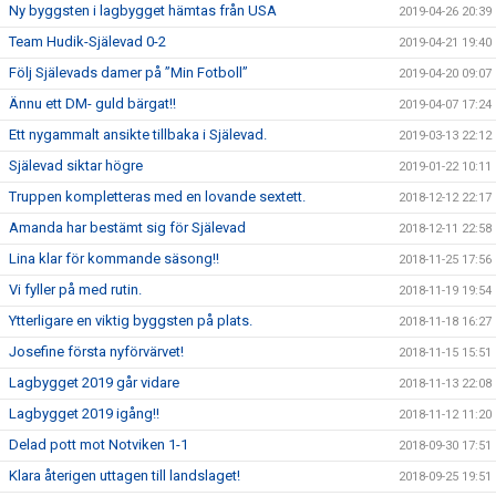
Ny byggsten i lagbygget hämtas från USA
2019-04-26 20:39
Team Hudik-Själevad 0-2
2019-04-21 19:40
Följ Själevads damer på ”Min Fotboll”
2019-04-20 09:07
Ännu ett DM- guld bärgat!!
2019-04-07 17:24
Ett nygammalt ansikte tillbaka i Själevad.
2019-03-13 22:12
Själevad siktar högre
2019-01-22 10:11
Truppen kompletteras med en lovande sextett.
2018-12-12 22:17
Amanda har bestämt sig för Själevad
2018-12-11 22:58
Lina klar för kommande säsong!!
2018-11-25 17:56
Vi fyller på med rutin.
2018-11-19 19:54
Ytterligare en viktig byggsten på plats.
2018-11-18 16:27
Josefine första nyförvärvet!
2018-11-15 15:51
Lagbygget 2019 går vidare
2018-11-13 22:08
Lagbygget 2019 igång!!
2018-11-12 11:20
Delad pott mot Notviken 1-1
2018-09-30 17:51
Klara återigen uttagen till landslaget!
2018-09-25 19:51