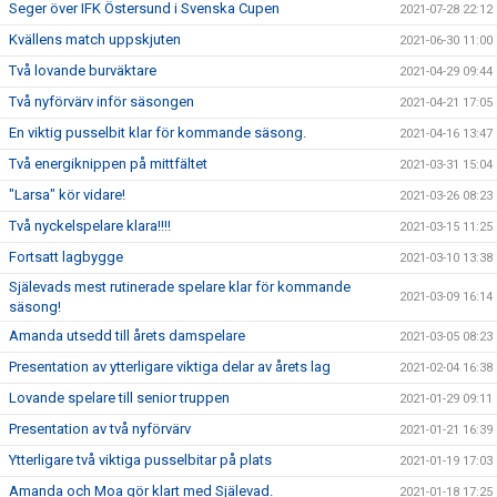
Seger över IFK Östersund i Svenska Cupen
2021-07-28 22:12
Kvällens match uppskjuten
2021-06-30 11:00
Två lovande burväktare
2021-04-29 09:44
Två nyförvärv inför säsongen
2021-04-21 17:05
En viktig pusselbit klar för kommande säsong.
2021-04-16 13:47
Två energiknippen på mittfältet
2021-03-31 15:04
"Larsa" kör vidare!
2021-03-26 08:23
Två nyckelspelare klara!!!!
2021-03-15 11:25
Fortsatt lagbygge
2021-03-10 13:38
Själevads mest rutinerade spelare klar för kommande
2021-03-09 16:14
säsong!
Amanda utsedd till årets damspelare
2021-03-05 08:23
Presentation av ytterligare viktiga delar av årets lag
2021-02-04 16:38
Lovande spelare till senior truppen
2021-01-29 09:11
Presentation av två nyförvärv
2021-01-21 16:39
Ytterligare två viktiga pusselbitar på plats
2021-01-19 17:03
Amanda och Moa gör klart med Själevad.
2021-01-18 17:25