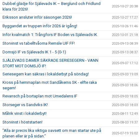
Dubbel glädje för Själevads IK – Berglund och Fridlund
2025-10-27 20:38
klara för 2026!
Eriksson ansluter inför säsongen 2026!
2025-10-27 17:27
Byggandet av truppen inför 2026 är igång!
2025-10-26 11:46
Inför kvalmatch 1: Trångfors IF Boden vs Själevads IK
2025-10-01 21:18
Storvinst vs tabelltvåorna Remsle UIF FF!
2025-09-13 08:39
Domsjö IF vs Själevads IK 1 - 5 (0-1)
2025-09-13 08:37
SJÄLEVADS DAMER SÄKRADE SERIESEGERN - VANN
2025-09-07 17:12
STORT MOT DOMSJÖ IF!
Seriesegern kan säkras i lokalderbyt på söndag!
2025-09-03 19:09
Kross på hemmaplan mot Sandåkerns SK - elfte raka
2025-09-03 18:06
segern!
Revansch på bortaplan mot Umedalens IF
2025-09-03 18:05
Storseger vs Sandviks IK!
2025-09-03 18:03
Målrik vinst i lokalderbyt!
2025-08-11 12:49
Storvinst i höststarten!
2025-08-03 19:37
”Alla är precis lika viktiga oavsett om man startar ute på
2025-07-19 15:02
planen eller är på sidan.”