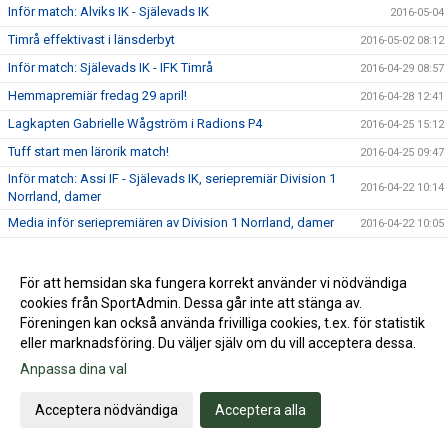
Inför match: Alviks IK - Själevads IK
2016-05-04
Timrå effektivast i länsderbyt
2016-05-02 08:12
Inför match: Själevads IK - IFK Timrå
2016-04-29 08:57
Hemmapremiär fredag 29 april!
2016-04-28 12:41
Lagkapten Gabrielle Wågström i Radions P4
2016-04-25 15:12
Tuff start men lärorik match!
2016-04-25 09:47
Inför match: Assi IF - Själevads IK, seriepremiär Division 1
2016-04-22 10:14
Norrland, damer
Media inför seriepremiären av Division 1 Norrland, damer
2016-04-22 10:05
Förlust i genrepet vs Ope IF
2016-04-18 09:50
Träningsmatch och genrep: Själevads IK - Ope IF
2016-04-15 13:16
För att hemsidan ska fungera korrekt använder vi nödvändiga
cookies från SportAdmin. Dessa går inte att stänga av.
Vinst efter stark vändning mot IFK Timrå!
2016-04-11 10:47
Föreningen kan också använda frivilliga cookies, t.ex. för statistik
Träningsmatch: IFK Timrå - Själevads IK
2016-04-08 14:35
eller marknadsföring. Du väljer själv om du vill acceptera dessa.
Stabil seger mot BiK SK
2016-04-04 13:44
Anpassa dina val
Träningsmatch: Själevads IK - BiK SK
2016-04-01 11:27
Acceptera nödvändiga
Acceptera alla
Vinst med viss möda mot Domsjö IF
2016-03-29 10:33
Själevad har imponerat under försäsongen
2016-03-24 08:52