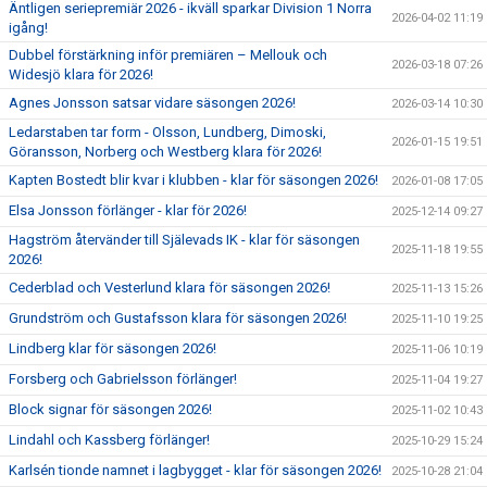
Äntligen seriepremiär 2026 - ikväll sparkar Division 1 Norra
2026-04-02 11:19
igång!
Dubbel förstärkning inför premiären – Mellouk och
2026-03-18 07:26
Widesjö klara för 2026!
Agnes Jonsson satsar vidare säsongen 2026!
2026-03-14 10:30
Ledarstaben tar form - Olsson, Lundberg, Dimoski,
2026-01-15 19:51
Göransson, Norberg och Westberg klara för 2026!
Kapten Bostedt blir kvar i klubben - klar för säsongen 2026!
2026-01-08 17:05
Elsa Jonsson förlänger - klar för 2026!
2025-12-14 09:27
Hagström återvänder till Själevads IK - klar för säsongen
2025-11-18 19:55
2026!
Cederblad och Vesterlund klara för säsongen 2026!
2025-11-13 15:26
Grundström och Gustafsson klara för säsongen 2026!
2025-11-10 19:25
Lindberg klar för säsongen 2026!
2025-11-06 10:19
Forsberg och Gabrielsson förlänger!
2025-11-04 19:27
Block signar för säsongen 2026!
2025-11-02 10:43
Lindahl och Kassberg förlänger!
2025-10-29 15:24
Karlsén tionde namnet i lagbygget - klar för säsongen 2026!
2025-10-28 21:04