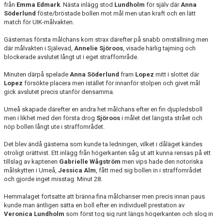
från
Emma Edmark
. Nästa inlägg stod
Lundholm
för själv där
Anna
Söderlund
föste/bröstade bollen mot mål men utan kraft och en lätt
match för UIK-målvakten.
Gästernas första målchans kom strax därefter på snabb omställning men
där målvakten i Själevad,
Annelie Sjöroos
, visade härlig tajming och
blockerade avslutet långt ut i eget straffområde.
Minuten därpå spelade
Anna Söderlund
fram
Lopez
mitt i slottet där
Lopez
försökte placera men istället för innanför stolpen och givet mål
gick avslutet precis utanför densamma.
Umeå skapade därefter en andra het målchans efter en fin djupledsboll
men i likhet med den första drog
Sjöroos
i målet det längsta strået och
nöp bollen långt ute i straffområdet.
Det blev ändå gästerna som kunde ta ledningen, vilket i dåläget kändes
otroligt orättvist. Ett inlägg från högerkanten såg ut att kunna rensas på ett
tillslag av kaptenen
Gabrielle Wågström
men vips hade den notoriska
målskytten i Umeå,
Jessica Alm
, fått med sig bollen in i straffområdet
och gjorde inget misstag. Minut 28.
Hemmalaget fortsatte att bränna fina målchanser men precis innan paus
kunde man äntligen sätta en boll efter en individuell prestation av
Veronica Lundholm
som först tog sig runt längs högerkanten och slog in