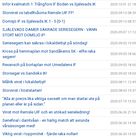
Inför kvalmatch 1: Trångfors IF Boden vs Själevads IK
2025-10-01 21:18
Storvinst vs tabelltvåorna Remsle UIF FF!
2025-09-13 08:39
Domsjö IF vs Själevads IK 1 - 5 (0-1)
2025-09-13 08:37
SJÄLEVADS DAMER SÄKRADE SERIESEGERN - VANN
2025-09-07 17:12
STORT MOT DOMSJÖ IF!
Seriesegern kan säkras i lokalderbyt på söndag!
2025-09-03 19:09
Kross på hemmaplan mot Sandåkerns SK - elfte raka
2025-09-03 18:06
segern!
Revansch på bortaplan mot Umedalens IF
2025-09-03 18:05
Storseger vs Sandviks IK!
2025-09-03 18:03
Målrik vinst i lokalderbyt!
2025-08-11 12:49
Storvinst i höststarten!
2025-08-03 19:37
”Alla är precis lika viktiga oavsett om man startar ute på
2025-07-19 15:02
planen eller är på sidan.”
Vinst mot Remsle UIF och en utökad serieledning!
2025-06-26 21:54
Seriefinal i damtvåan - en härlig match att avrunda
2025-06-24 14:58
vårsäsongen med!
Viktig vinst i toppmötet - fjärde raka nollan!
2025-06-24 14:55