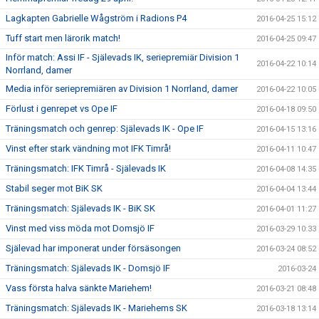
Lagkapten Gabrielle Wågström i Radions P4
2016-04-25 15:12
Tuff start men lärorik match!
2016-04-25 09:47
Inför match: Assi IF - Själevads IK, seriepremiär Division 1
2016-04-22 10:14
Norrland, damer
Media inför seriepremiären av Division 1 Norrland, damer
2016-04-22 10:05
Förlust i genrepet vs Ope IF
2016-04-18 09:50
Träningsmatch och genrep: Själevads IK - Ope IF
2016-04-15 13:16
Vinst efter stark vändning mot IFK Timrå!
2016-04-11 10:47
Träningsmatch: IFK Timrå - Själevads IK
2016-04-08 14:35
Stabil seger mot BiK SK
2016-04-04 13:44
Träningsmatch: Själevads IK - BiK SK
2016-04-01 11:27
Vinst med viss möda mot Domsjö IF
2016-03-29 10:33
Själevad har imponerat under försäsongen
2016-03-24 08:52
Träningsmatch: Själevads IK - Domsjö IF
2016-03-24
Vass första halva sänkte Mariehem!
2016-03-21 08:48
Träningsmatch: Själevads IK - Mariehems SK
2016-03-18 13:14