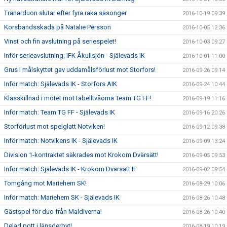
Tränarduon slutar efter fyra raka säsonger
2016-10-19 09:39
Korsbandsskada på Natalie Persson
2016-10-05 12:36
Vinst och fin avslutning på seriespelet!
2016-10-03 09:27
Inför serieavslutning: IFK Åkullsjön - Själevads IK
2016-10-01 11:00
Grus i målskyttet gav uddamålsförlust mot Storfors!
2016-09-26 09:14
Inför match: Själevads IK - Storfors AIK
2016-09-24 10:44
Klasskillnad i mötet mot tabelltvåorna Team TG FF!
2016-09-19 11:16
Inför match: Team TG FF - Själevads IK
2016-09-16 20:26
Storförlust mot spelglatt Notviken!
2016-09-12 09:38
Inför match: Notvikens IK - Själevads IK
2016-09-09 13:24
Division 1-kontraktet säkrades mot Krokom Dvärsätt!
2016-09-05 09:53
Inför match: Själevads IK - Krokom Dvärsätt IF
2016-09-02 09:54
Tomgång mot Mariehem SK!
2016-08-29 10:06
Inför match: Mariehem SK - Själevads IK
2016-08-26 10:48
Gästspel för duo från Maldiverna!
2016-08-26 10:40
Delad pott i länsderbyt!
2016-08-19 10:19