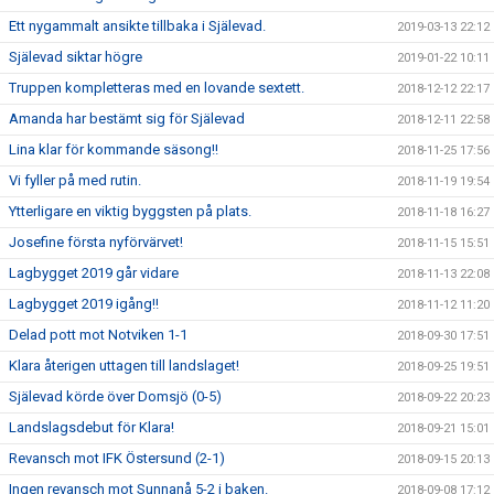
Ett nygammalt ansikte tillbaka i Själevad.
2019-03-13 22:12
Själevad siktar högre
2019-01-22 10:11
Truppen kompletteras med en lovande sextett.
2018-12-12 22:17
Amanda har bestämt sig för Själevad
2018-12-11 22:58
Lina klar för kommande säsong!!
2018-11-25 17:56
Vi fyller på med rutin.
2018-11-19 19:54
Ytterligare en viktig byggsten på plats.
2018-11-18 16:27
Josefine första nyförvärvet!
2018-11-15 15:51
Lagbygget 2019 går vidare
2018-11-13 22:08
Lagbygget 2019 igång!!
2018-11-12 11:20
Delad pott mot Notviken 1-1
2018-09-30 17:51
Klara återigen uttagen till landslaget!
2018-09-25 19:51
Själevad körde över Domsjö (0-5)
2018-09-22 20:23
Landslagsdebut för Klara!
2018-09-21 15:01
Revansch mot IFK Östersund (2-1)
2018-09-15 20:13
Ingen revansch mot Sunnanå 5-2 i baken.
2018-09-08 17:12