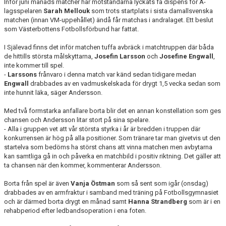
Inför juni månads matcher har motståndarna lyckats få dispens för A-
lagsspelaren
Sarah Mellouk
som trots startplats i sista damallsvenska
matchen (innan VM-uppehållet) ändå får matchas i andralaget. Ett beslut
som Västerbottens Fotbollsförbund har fattat.
I Själevad finns det inför matchen tuffa avbräck i matchtruppen där båda
de hittills största målskyttarna,
Josefin Larsson
och
Josefine Engwall
,
inte kommer till spel.
-
Larssons
frånvaro i denna match var känd sedan tidigare medan
Engwall
drabbades av en vadmuskelskada för drygt 1,5 vecka sedan som
inte hunnit läka, säger Andersson.
Med två formstarka anfallare borta blir det en annan konstellation som ges
chansen och Andersson litar stort på sina spelare.
- Alla i gruppen vet att vår största styrka i år är bredden i truppen där
konkurrensen är hög på alla positioner. Som tränare tar man givetvis ut den
startelva som bedöms ha störst chans att vinna matchen men avbytarna
kan samtliga gå in och påverka en matchbild i positiv riktning. Det gäller att
ta chansen när den kommer, kommenterar Andersson.
Borta från spel är även
Vanja Östman
som så sent som igår (onsdag)
drabbades av en armfraktur i samband med träning på Fotbollsgymnasiet
och är därmed borta drygt en månad samt
Hanna Strandberg
som är i en
rehabperiod efter ledbandsoperation i ena foten.