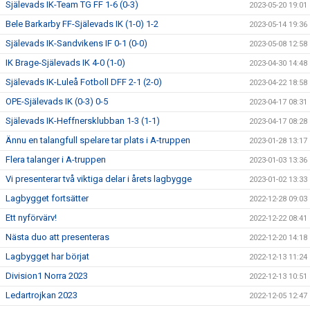
Själevads IK-Team TG FF 1-6 (0-3)
2023-05-20 19:01
Bele Barkarby FF-Själevads IK (1-0) 1-2
2023-05-14 19:36
Själevads IK-Sandvikens IF 0-1 (0-0)
2023-05-08 12:58
IK Brage-Själevads IK 4-0 (1-0)
2023-04-30 14:48
Själevads IK-Luleå Fotboll DFF 2-1 (2-0)
2023-04-22 18:58
OPE-Själevads IK (0-3) 0-5
2023-04-17 08:31
Själevads IK-Heffnersklubban 1-3 (1-1)
2023-04-17 08:28
Ännu en talangfull spelare tar plats i A-truppen
2023-01-28 13:17
Flera talanger i A-truppen
2023-01-03 13:36
Vi presenterar två viktiga delar i årets lagbygge
2023-01-02 13:33
Lagbygget fortsätter
2022-12-28 09:03
Ett nyförvärv!
2022-12-22 08:41
Nästa duo att presenteras
2022-12-20 14:18
Lagbygget har börjat
2022-12-13 11:24
Division1 Norra 2023
2022-12-13 10:51
Ledartrojkan 2023
2022-12-05 12:47