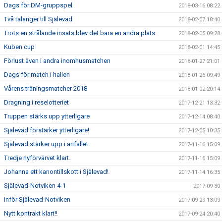
Dags för DM-gruppspel
2018-03-16 08:22
Två talanger till Själevad
2018-02-07 18:40
Trots en strålande insats blev det bara en andra plats
2018-02-05 09:28
Kuben cup
2018-02-01 14:45
Förlust även i andra inomhusmatchen
2018-01-27 21:01
Dags för match i hallen
2018-01-26 09:49
Vårens träningsmatcher 2018
2018-01-02 20:14
Dragning i reselotteriet
2017-12-21 13:32
Truppen stärks upp ytterligare
2017-12-14 08:40
Själevad förstärker ytterligare!
2017-12-05 10:35
Själevad stärker upp i anfallet.
2017-11-16 15:09
Tredje nyförvärvet klart.
2017-11-16 15:09
Johanna ett kanontillskott i Själevad!
2017-11-14 16:35
Själevad-Notviken 4-1
2017-09-30
Inför Själevad-Notviken
2017-09-29 13:09
Nytt kontrakt klart!!
2017-09-24 20:40