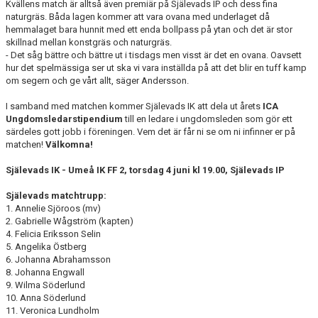
Kvällens match är alltså även premiär på Själevads IP och dess fina
naturgräs. Båda lagen kommer att vara ovana med underlaget då
hemmalaget bara hunnit med ett enda bollpass på ytan och det är stor
skillnad mellan konstgräs och naturgräs.
- Det såg bättre och bättre ut i tisdags men visst är det en ovana. Oavsett
hur det spelmässiga ser ut ska vi vara inställda på att det blir en tuff kamp
om segern och ge vårt allt, säger Andersson.
I samband med matchen kommer Själevads IK att dela ut årets
ICA
Ungdomsledarstipendium
till en ledare i ungdomsleden som gör ett
särdeles gott jobb i föreningen. Vem det är får ni se om ni infinner er på
matchen!
Välkomna!
Själevads IK - Umeå IK FF 2, torsdag 4 juni kl 19.00, Själevads IP
Själevads matchtrupp:
1. Annelie Sjöroos (mv)
2. Gabrielle Wågström (kapten)
4. Felicia Eriksson Selin
5. Angelika Östberg
6. Johanna Abrahamsson
8. Johanna Engwall
9. Wilma Söderlund
10. Anna Söderlund
11. Veronica Lundholm