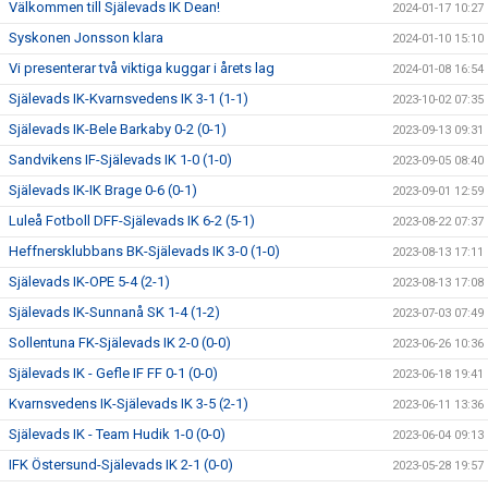
Välkommen till Själevads IK Dean!
2024-01-17 10:27
Syskonen Jonsson klara
2024-01-10 15:10
Vi presenterar två viktiga kuggar i årets lag
2024-01-08 16:54
Själevads IK-Kvarnsvedens IK 3-1 (1-1)
2023-10-02 07:35
Själevads IK-Bele Barkaby 0-2 (0-1)
2023-09-13 09:31
Sandvikens IF-Själevads IK 1-0 (1-0)
2023-09-05 08:40
Själevads IK-IK Brage 0-6 (0-1)
2023-09-01 12:59
Luleå Fotboll DFF-Själevads IK 6-2 (5-1)
2023-08-22 07:37
Heffnersklubbans BK-Själevads IK 3-0 (1-0)
2023-08-13 17:11
Själevads IK-OPE 5-4 (2-1)
2023-08-13 17:08
Själevads IK-Sunnanå SK 1-4 (1-2)
2023-07-03 07:49
Sollentuna FK-Själevads IK 2-0 (0-0)
2023-06-26 10:36
Själevads IK - Gefle IF FF 0-1 (0-0)
2023-06-18 19:41
Kvarnsvedens IK-Själevads IK 3-5 (2-1)
2023-06-11 13:36
Själevads IK - Team Hudik 1-0 (0-0)
2023-06-04 09:13
IFK Östersund-Själevads IK 2-1 (0-0)
2023-05-28 19:57