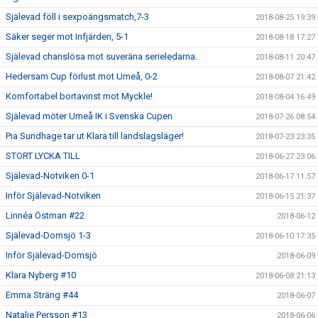
Själevad föll i sexpoängsmatch,7-3
2018-08-25 19:39
Säker seger mot Infjärden, 5-1
2018-08-18 17:27
Själevad chanslösa mot suveräna serieledarna.
2018-08-11 20:47
Hedersam Cup förlust mot Umeå, 0-2
2018-08-07 21:42
Komfortabel bortavinst mot Myckle!
2018-08-04 16:49
Själevad möter Umeå IK i Svenska Cupen
2018-07-26 08:54
Pia Sundhage tar ut Klara till landslagsläger!
2018-07-23 23:35
STORT LYCKA TILL
2018-06-27 23:06
Själevad-Notviken 0-1
2018-06-17 11:57
Inför Själevad-Notviken
2018-06-15 21:37
Linnéa Östman #22
2018-06-12
Själevad-Domsjö 1-3
2018-06-10 17:35
Inför Själevad-Domsjö
2018-06-09
Klara Nyberg #10
2018-06-08 21:13
Emma Sträng #44
2018-06-07
Natalie Persson #13
2018-06-06