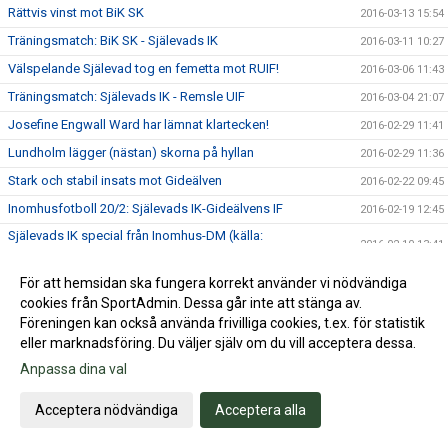
Rättvis vinst mot BiK SK
2016-03-13 15:54
Träningsmatch: BiK SK - Själevads IK
2016-03-11 10:27
Välspelande Själevad tog en femetta mot RUIF!
2016-03-06 11:43
Träningsmatch: Själevads IK - Remsle UIF
2016-03-04 21:07
Josefine Engwall Ward har lämnat klartecken!
2016-02-29 11:41
Lundholm lägger (nästan) skorna på hyllan
2016-02-29 11:36
Stark och stabil insats mot Gideälven
2016-02-22 09:45
Inomhusfotboll 20/2: Själevads IK-Gideälvens IF
2016-02-19 12:45
Själevads IK special från Inomhus-DM (källa:
2016-02-10 13:41
Csportsbloggen)
Andra raka guldet i Inomhus-DM för Själevads IK!
2016-02-07 11:58
För att hemsidan ska fungera korrekt använder vi nödvändiga
cookies från SportAdmin. Dessa går inte att stänga av.
Kan Själevads IK försvara guldet?
2016-02-03 09:53
Föreningen kan också använda frivilliga cookies, t.ex. för statistik
Knackig insats i vinst mot Domsjö IF
2016-02-01 09:26
eller marknadsföring. Du väljer själv om du vill acceptera dessa.
Inomhusfotboll 30/1: Själevads IK - Domsjö IF
2016-01-29 20:26
Anpassa dina val
Edmark kan inte fullfölja sin fotbollssatsning
2016-01-25 11:40
Acceptera nödvändiga
Acceptera alla
Östman och Söderlund drar i handbromsen
2016-01-22 11:25
Sjöström får chansen i A-laget!