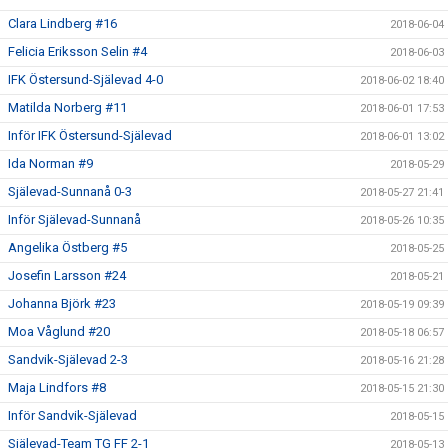
Clara Lindberg #16
2018-06-04
Felicia Eriksson Selin #4
2018-06-03
IFK Östersund-Själevad 4-0
2018-06-02 18:40
Matilda Norberg #11
2018-06-01 17:53
Inför IFK Östersund-Själevad
2018-06-01 13:02
Ida Norman #9
2018-05-29
Själevad-Sunnanå 0-3
2018-05-27 21:41
Inför Själevad-Sunnanå
2018-05-26 10:35
Angelika Östberg #5
2018-05-25
Josefin Larsson #24
2018-05-21
Johanna Björk #23
2018-05-19 09:39
Moa Våglund #20
2018-05-18 06:57
Sandvik-Själevad 2-3
2018-05-16 21:28
Maja Lindfors #8
2018-05-15 21:30
Inför Sandvik-Själevad
2018-05-15
Själevad-Team TG FF 2-1
2018-05-13