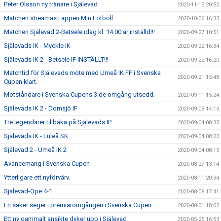
Peter Olsson ny tränare i Själevad
2020-11-13 20:52
Matchen streamas i appen Min Fotboll
2020-10-06 16:33
Matchen Själevad 2-Betsele idag kl. 14.00 är inställd!!!
2020-09-27 10:51
Själevads IK - Myckle IK
2020-09-22 16:34
Själevads IK 2 - Betsele IF INSTÄLLT!!!
2020-09-22 16:20
Matchtid för Själevads möte med Umeå IK FF i Svenska
2020-09-21 15:48
Cupen klart.
Motståndare i Svenska Cupens 3:de omgång utsedd.
2020-09-11 15:24
Själevads IK 2 - Domsjö IF
2020-09-08 14:13
Tre legendarer tillbaka på Själevads IP
2020-09-04 08:35
Själevads IK - Luleå SK
2020-09-04 08:23
Själevad 2 - Umeå IK 2
2020-09-04 08:15
Avancemang i Svenska Cupen
2020-08-27 13:14
Ytterligare ett nyförvärv.
2020-08-11 20:34
Själevad-Ope 4-1
2020-08-08 17:41
En säker seger i premiäromgången i Svenska Cupen.
2020-08-01 18:02
Ett ny gammalt ansikte dyker upp i Själevad
2020-05-25 16:53