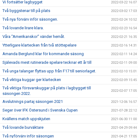
Vi fortsätter lagbygget
2022-03-22 16:07
Två byggstenar till på plats
2022-03-02 17:03
Två nya förvärv inför säsongen.
2022-02-24 10:52
Två lovande lirare klara.
2022-02-23 16:54
Våra ”Amerikanskor” vänder hemåt.
2022-02-21 16:35
Ytterligare klartecken från två stöttepelare
2022-02-16 14:31
Amanda Berglund klar för kommande säsong
2022-02-11 14:24
Själevads mest rutinerade spelare tecknar ett år till
2022-02-11 09:00
Två unga talanger flyttas upp från F17 till seniorlaget.
2022-02-10 15:01
Två viktiga kuggar ger klartecken
2022-02-09 15:45
Två viktiga försvarskuggar på plats i lagbygget till
2022-02-07 17:05
säsongen 2022.
Avslutnings partaj säsongen 2021
2021-12-06 16:57
Seger över IFK Östersund i Svenska Cupen
2021-07-28 22:12
Kvällens match uppskjuten
2021-06-30 11:00
Två lovande burväktare
2021-04-29 09:44
Två nyförvärv inför säsongen
2021-04-21 17:05