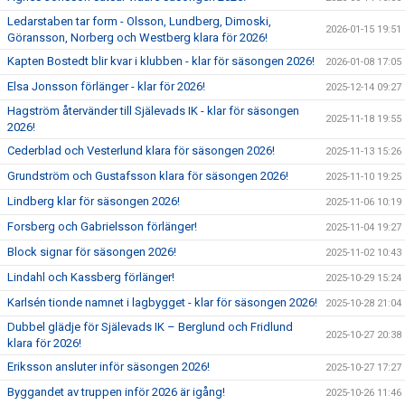
Ledarstaben tar form - Olsson, Lundberg, Dimoski,
2026-01-15 19:51
Göransson, Norberg och Westberg klara för 2026!
Kapten Bostedt blir kvar i klubben - klar för säsongen 2026!
2026-01-08 17:05
Elsa Jonsson förlänger - klar för 2026!
2025-12-14 09:27
Hagström återvänder till Själevads IK - klar för säsongen
2025-11-18 19:55
2026!
Cederblad och Vesterlund klara för säsongen 2026!
2025-11-13 15:26
Grundström och Gustafsson klara för säsongen 2026!
2025-11-10 19:25
Lindberg klar för säsongen 2026!
2025-11-06 10:19
Forsberg och Gabrielsson förlänger!
2025-11-04 19:27
Block signar för säsongen 2026!
2025-11-02 10:43
Lindahl och Kassberg förlänger!
2025-10-29 15:24
Karlsén tionde namnet i lagbygget - klar för säsongen 2026!
2025-10-28 21:04
Dubbel glädje för Själevads IK – Berglund och Fridlund
2025-10-27 20:38
klara för 2026!
Eriksson ansluter inför säsongen 2026!
2025-10-27 17:27
Byggandet av truppen inför 2026 är igång!
2025-10-26 11:46