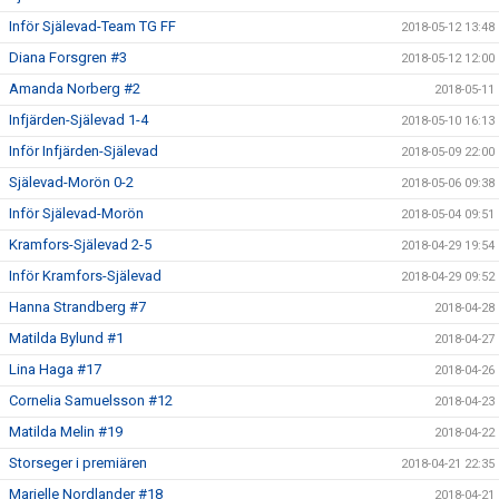
Inför Själevad-Team TG FF
2018-05-12 13:48
Diana Forsgren #3
2018-05-12 12:00
Amanda Norberg #2
2018-05-11
Infjärden-Själevad 1-4
2018-05-10 16:13
Inför Infjärden-Själevad
2018-05-09 22:00
Själevad-Morön 0-2
2018-05-06 09:38
Inför Själevad-Morön
2018-05-04 09:51
Kramfors-Själevad 2-5
2018-04-29 19:54
Inför Kramfors-Själevad
2018-04-29 09:52
Hanna Strandberg #7
2018-04-28
Matilda Bylund #1
2018-04-27
Lina Haga #17
2018-04-26
Cornelia Samuelsson #12
2018-04-23
Matilda Melin #19
2018-04-22
Storseger i premiären
2018-04-21 22:35
Marielle Nordlander #18
2018-04-21