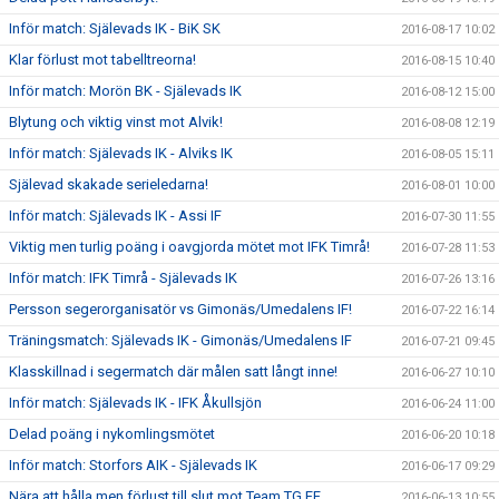
Inför match: Själevads IK - BiK SK
2016-08-17 10:02
Klar förlust mot tabelltreorna!
2016-08-15 10:40
Inför match: Morön BK - Själevads IK
2016-08-12 15:00
Blytung och viktig vinst mot Alvik!
2016-08-08 12:19
Inför match: Själevads IK - Alviks IK
2016-08-05 15:11
Själevad skakade serieledarna!
2016-08-01 10:00
Inför match: Själevads IK - Assi IF
2016-07-30 11:55
Viktig men turlig poäng i oavgjorda mötet mot IFK Timrå!
2016-07-28 11:53
Inför match: IFK Timrå - Själevads IK
2016-07-26 13:16
Persson segerorganisatör vs Gimonäs/Umedalens IF!
2016-07-22 16:14
Träningsmatch: Själevads IK - Gimonäs/Umedalens IF
2016-07-21 09:45
Klasskillnad i segermatch där målen satt långt inne!
2016-06-27 10:10
Inför match: Själevads IK - IFK Åkullsjön
2016-06-24 11:00
Delad poäng i nykomlingsmötet
2016-06-20 10:18
Inför match: Storfors AIK - Själevads IK
2016-06-17 09:29
Nära att hålla men förlust till slut mot Team TG FF
2016-06-13 10:55