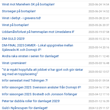
Vinst mot Mariehem SK på bortaplan!
2025-06-24 14:54
Storseger på bortaplan!
2025-06-24 14:52
Vinst i derbyt - i grevens tid!
2025-05-28 22:41
Vinst på bortaplan!
2025-05-26 20:37
Uddamålsförlust på hemmaplan mot Umedalens IF
2025-05-19 07:58
DM-GULD 2025!
2025-05-15 22:16
DM-FINAL 2025 DAMER - Lokal uppgörelse mellan
2025-05-14 20:16
Själevads IK och Domsjö IF!
Andra raka vinsten i serien för damlaget!
2025-05-11 12:40
Vinst i premiären!
2025-05-03 16:48
"Vi är mjukt hoppfulla att jobbet vi har gjort och gör räntar
2025-05-02 13:57
sig med en topplacering"
Inför seriestart med Tidningen 7!
2025-05-01 09:54
Inför säsongen 2025: Svensson ansluter från Domsjö IF!
2025-04-16 17:34
Inför säsongen 2025: Bostedt och Jonsson förlänger
2025-04-12 17:10
Peter tar dubbla roller för damlaget 2025!
2025-01-12 16:39
Guld i Nyårscupen för damlaget!
2024-12-29 11:57