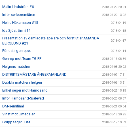
Malin Lindström #6
2018-04-20 20:24
Inför seriepremiären
2018-04-20 13:02
Nellie Håkansson #15
2018-04-19
Ida Sjöström #14
2018-04-18
Presentation av damlagets spelare och först ut är AMANDA
2018-04-17
BERGLUND #21
Förlust i genrepet
2018-04-14
Genrep mot Team TG FF
2018-04-13 08:39
Helgens matcher
2018-04-08 20:02
DISTRIKTSMÄSTARE ÅNGERMANLAND
2018-04-07 17:31
Dubbla matcher i helgen
2018-04-06 13:31
Enkel seger mot Härnösand
2018-03-25 15:15
Inför Härnösand-Själevad
2018-03-23 08:57
DM-semifinal
2018-03-21 09:04
Vinst mot Umedalen
2018-03-18 20:25
Gruppseger i DM
2018-03-17 19:59