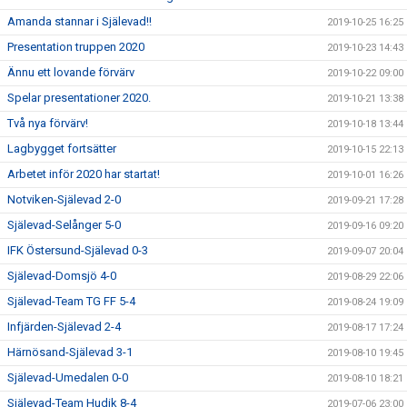
Amanda stannar i Själevad!!
2019-10-25 16:25
Presentation truppen 2020
2019-10-23 14:43
Ännu ett lovande förvärv
2019-10-22 09:00
Spelar presentationer 2020.
2019-10-21 13:38
Två nya förvärv!
2019-10-18 13:44
Lagbygget fortsätter
2019-10-15 22:13
Arbetet inför 2020 har startat!
2019-10-01 16:26
Notviken-Själevad 2-0
2019-09-21 17:28
Själevad-Selånger 5-0
2019-09-16 09:20
IFK Östersund-Själevad 0-3
2019-09-07 20:04
Själevad-Domsjö 4-0
2019-08-29 22:06
Själevad-Team TG FF 5-4
2019-08-24 19:09
Infjärden-Själevad 2-4
2019-08-17 17:24
Härnösand-Själevad 3-1
2019-08-10 19:45
Själevad-Umedalen 0-0
2019-08-10 18:21
Själevad-Team Hudik 8-4
2019-07-06 23:00