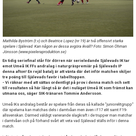
DIVISION 1 NORRA 2026
BILDGALLERI
HISTORIK
Mathilda Byström (t.v) och Beatrice Lopez (nr 19) är två offensivt starka
DOKUMENT
spelare i Själevad. Kan någon av dessa avgöra ikväll? Foto: Simon Öhman
Jönsson (www.pixeleraproduktion.se)
En tidig seriefinal står för dörren när serieledande Själevads IK tar
emot Umeå IK FFs andralag i naturgräspremiär på Själevads IP
denna afton! En rejäl batalj är att vänta där det inför matchen skiljer
tre poäng till Själevads favör i tabelltoppen.
- Vi räknar med att sättas ordentligt på prov i denna match och sett
till resultaten så här långt så är det i nuläget Umeå IK som främst kan
utmana oss, säger SIK-tränaren Tommie Andersson.
Umeå IKs andralag består av spelare från deras så kallade "juniorelitgrupp"
där spelarna kan matchas dels i damtvåan men även i F17 elit samt F19-
allsvenskan. Därmed väldigt varierande slagkraft i de trupper man matchar
i damtvåan och på förhand svårt att veta vad Själevad ställs inför i denna
match.