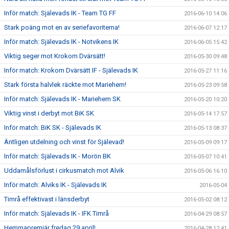
Inför match: Själevads IK - Team TG FF
2016-06-10 14:06
Stark poäng mot en av seriefavoriterna!
2016-06-07 12:17
Inför match: Själevads IK - Notvikens IK
2016-06-05 15:42
Viktig seger mot Krokom Dvärsätt!
2016-05-30 09:48
Inför match: Krokom Dvärsätt IF - Själevads IK
2016-05-27 11:16
Stark första halvlek räckte mot Mariehem!
2016-05-23 09:58
Inför match: Själevads IK - Mariehem SK
2016-05-20 10:20
Viktig vinst i derbyt mot BiK SK
2016-05-14 17:57
Inför match: BiK SK - Själevads IK
2016-05-13 08:37
Äntligen utdelning och vinst för Själevad!
2016-05-09 09:17
Inför match: Själevads IK - Morön BK
2016-05-07 10:41
Uddamålsförlust i cirkusmatch mot Alvik
2016-05-06 16:10
Inför match: Alviks IK - Själevads IK
2016-05-04
Timrå effektivast i länsderbyt
2016-05-02 08:12
Inför match: Själevads IK - IFK Timrå
2016-04-29 08:57
Hemmapremiär fredag 29 april!
2016-04-28 12:41