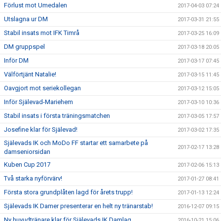
Förlust mot Umedalen
2017-04-03 07:24
Utslagna ur DM
2017-03-31 21:55
Stabil insats mot IFK Timrå
2017-03-25 16:09
DM gruppspel
2017-03-18 20:05
Inför DM
2017-03-17 07:45
Välförtjänt Natalie!
2017-03-15 11:45
Oavgjort mot seriekollegan
2017-03-12 15:05
Inför Själevad-Mariehem
2017-03-10 10:36
Stabil insats i första träningsmatchen
2017-03-05 17:57
Josefine klar för Själevad!
2017-03-02 17:35
Själevads IK och MoDo FF startar ett samarbete på
2017-02-17 13:28
damseniorsidan
Kuben Cup 2017
2017-02-06 15:13
Två starka nyförvärv!
2017-01-27 08:41
Första stora grundplåten lagd för årets trupp!
2017-01-13 12:24
Själevads IK Damer presenterar en helt ny tränarstab!
2016-12-07 09:15
Ny huvudtränare klar för Själevads IK Damlag
2016-10-21 15:06