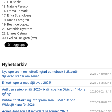
12. Elin Sahlin
13. Natalie Persson
14. Emma Edmark
17. Erika Strandberg
18. Diana Forsgren
19. Beatrice Lopez
21. Mathilda Byström
22. Linnéa Östman
30. Evelina Hellgren (mv)
Nyhetsarkiv
Nya spelare in och efterlängtad comeback i sikte när
2026-07-30 08:47
Själevad startar om serien
Eriksén spelar med Själevad 2026!
2026-04-28 20:44
Äntligen seriepremiär 2026 - ikväll sparkar Division 1 Norra
2026-04-02 11:19
igång!
Dubbel förstärkning inför premiären – Mellouk och
2026-03-18 07:26
Widesjö klara för 2026!
Agnes Jonsson satsar vidare säsongen 2026!
2026-03-14 10:30