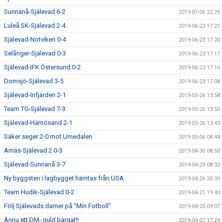
Sunnanå-Själevad 6-2
2019-07-06 22:25
Luleå SK-Själevad 2-4
2019-06-23 17:21
Själevad-Notviken 0-4
2019-06-23 17:20
Selånger-Själevad 0-3
2019-06-23 17:17
Själevad-IFK Östersund 0-2
2019-06-23 17:16
Domsjö-Själevad 3-5
2019-06-23 17:08
Själevad-Infjärden 2-1
2019-05-26 13:58
Team TG-Själevad 7-3
2019-05-26 13:50
Själevad-Härnösand 2-1
2019-05-26 13:43
Säker seger 2-0 mot Umedalen
2019-05-06 08:44
Arnäs-Själevad 2 0-3
2019-04-30 08:50
Själevad-Sunnanå 3-7
2019-04-29 08:32
Ny byggsten i lagbygget hämtas från USA
2019-04-26 20:39
Team Hudik-Själevad 0-2
2019-04-21 19:40
Följ Själevads damer på ”Min Fotboll”
2019-04-20 09:07
Ännu ett DM- guld bärgat!!
2019-04-07 17:24