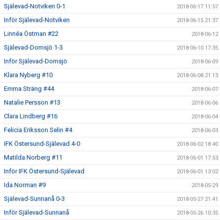
Själevad-Notviken 0-1
2018-06-17 11:57
Inför Själevad-Notviken
2018-06-15 21:37
Linnéa Östman #22
2018-06-12
Själevad-Domsjö 1-3
2018-06-10 17:35
Inför Själevad-Domsjö
2018-06-09
Klara Nyberg #10
2018-06-08 21:13
Emma Sträng #44
2018-06-07
Natalie Persson #13
2018-06-06
Clara Lindberg #16
2018-06-04
Felicia Eriksson Selin #4
2018-06-03
IFK Östersund-Själevad 4-0
2018-06-02 18:40
Matilda Norberg #11
2018-06-01 17:53
Inför IFK Östersund-Själevad
2018-06-01 13:02
Ida Norman #9
2018-05-29
Själevad-Sunnanå 0-3
2018-05-27 21:41
Inför Själevad-Sunnanå
2018-05-26 10:35