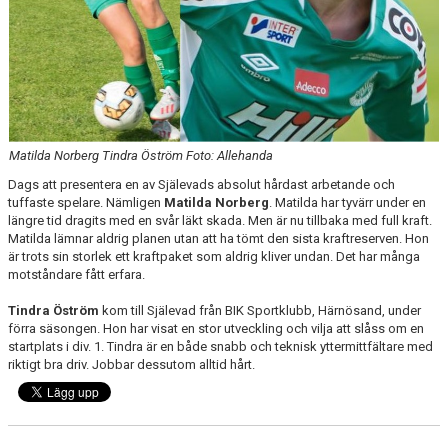
DIVISION 1 NORRA 2026
BILDGALLERI
HISTORIK
DOKUMENT
Matilda Norberg Tindra Öström Foto: Allehanda
Dags att presentera en av Själevads absolut hårdast arbetande och
tuffaste spelare. Nämligen
Matilda Norberg
. Matilda har tyvärr under en
längre tid dragits med en svår läkt skada. Men är nu tillbaka med full kraft.
Matilda lämnar aldrig planen utan att ha tömt den sista kraftreserven. Hon
är trots sin storlek ett kraftpaket som aldrig kliver undan. Det har många
motståndare fått erfara.
Tindra Öström
kom till Själevad från BIK Sportklubb, Härnösand, under
förra säsongen. Hon har visat en stor utveckling och vilja att slåss om en
startplats i div. 1. Tindra är en både snabb och teknisk yttermittfältare med
riktigt bra driv. Jobbar dessutom alltid hårt.