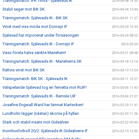
Träningsmatch: IFK Timrå - Själevads IK
2016-04-08 14:35
Stabil seger mot BiK SK
2016-04-04 13:44
Träningsmatch: Själevads IK - BiK SK
2016-04-01 11:27
Vinst med viss möda mot Domsjö IF
2016-03-29 10:33
Själevad har imponerat under försäsongen
2016-03-24 08:52
Träningsmatch: Själevads IK - Domsjö IF
2016-03-24
Vass första halva sänkte Mariehem!
2016-03-21 08:48
Träningsmatch: Själevads IK - Mariehems SK
2016-03-18 13:14
Rättvis vinst mot BiK SK
2016-03-13 15:54
Träningsmatch: BiK SK - Själevads IK
2016-03-11 10:27
Välspelande Själevad tog en femetta mot RUIF!
2016-03-06 11:43
Träningsmatch: Själevads IK - Remsle UIF
2016-03-04 21:07
Josefine Engwall Ward har lämnat klartecken!
2016-02-29 11:41
Lundholm lägger (nästan) skorna på hyllan
2016-02-29 11:36
Stark och stabil insats mot Gideälven
2016-02-22 09:45
Inomhusfotboll 20/2: Själevads IK-Gideälvens IF
2016-02-19 12:45