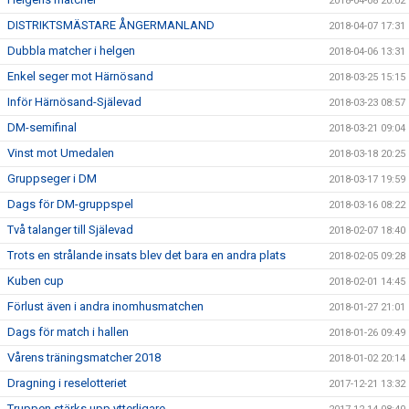
2018-04-08 20:02
DISTRIKTSMÄSTARE ÅNGERMANLAND
2018-04-07 17:31
Dubbla matcher i helgen
2018-04-06 13:31
Enkel seger mot Härnösand
2018-03-25 15:15
Inför Härnösand-Själevad
2018-03-23 08:57
DM-semifinal
2018-03-21 09:04
Vinst mot Umedalen
2018-03-18 20:25
Gruppseger i DM
2018-03-17 19:59
Dags för DM-gruppspel
2018-03-16 08:22
Två talanger till Själevad
2018-02-07 18:40
Trots en strålande insats blev det bara en andra plats
2018-02-05 09:28
Kuben cup
2018-02-01 14:45
Förlust även i andra inomhusmatchen
2018-01-27 21:01
Dags för match i hallen
2018-01-26 09:49
Vårens träningsmatcher 2018
2018-01-02 20:14
Dragning i reselotteriet
2017-12-21 13:32
Truppen stärks upp ytterligare