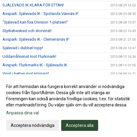
SJÄLEVADS IK KLARA FÖR ETTAN!
2015-08-29 16:02
Avspark: Själevads IK - Spölands Vännäs IF
2015-08-29 08:30
"Själevad kan fixa Division 1-platsen!"
2015-08-28 10:07
Styrkebesked och storvinst!
2015-08-22 16:49
Avspark: Själevads IK - Clemensnäs IF
2015-08-21 21:00
Själevad i dubbel topp!
2015-08-20 10:47
Uddamålsvinst mot Flurkmark!
2015-08-15 16:36
Avspark: Flurkmarks IK - Själevads IK
2015-08-15 07:05
Vinst i hettan mot Hörnsjö!
2015-08-08 16:21
Avspark: Själevads IK - Hörnsjö IF
2015-08-08 07:40
För att hemsidan ska fungera korrekt använder vi nödvändiga
Seger trots tveksam inledning
2015-08-02 13:26
cookies från SportAdmin. Dessa går inte att stänga av.
Föreningen kan också använda frivilliga cookies, t.ex. för statistik
Avspark: Hägglunds IoFK - Själevads IK
2015-08-01 08:55
eller marknadsföring. Du väljer själv om du vill acceptera dessa.
DM-GULDET TILL SJÄLEVADS IK
2015-07-23 21:14
Anpassa dina val
DM-final: Själevads IK - Hägglunds IoFK
2015-07-23 08:00
Vinst och serieledning!
Acceptera nödvändiga
Acceptera alla
2015-06-27 18:53
Avspark: Gimonäs UIF - Själevads IK
2015-06-27 07:49