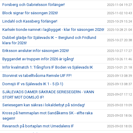
Forsberg och Gabrielsson förlänger!
2025-11-04 19:27
Block signar för säsongen 2026!
2025-11-02 10:43
Lindahl och Kassberg förlänger!
2025-10-29 15:24
Karlsén tionde namnet i lagbygget - klar för säsongen 2026!
2025-10-28 21:04
Dubbel glädje för Själevads IK – Berglund och Fridlund
2025-10-27 20:38
klara för 2026!
Eriksson ansluter inför säsongen 2026!
2025-10-27 17:27
Byggandet av truppen inför 2026 är igång!
2025-10-26 11:46
Inför kvalmatch 1: Trångfors IF Boden vs Själevads IK
2025-10-01 21:18
Storvinst vs tabelltvåorna Remsle UIF FF!
2025-09-13 08:39
Domsjö IF vs Själevads IK 1 - 5 (0-1)
2025-09-13 08:37
SJÄLEVADS DAMER SÄKRADE SERIESEGERN - VANN
2025-09-07 17:12
STORT MOT DOMSJÖ IF!
Seriesegern kan säkras i lokalderbyt på söndag!
2025-09-03 19:09
Kross på hemmaplan mot Sandåkerns SK - elfte raka
2025-09-03 18:06
segern!
Revansch på bortaplan mot Umedalens IF
2025-09-03 18:05