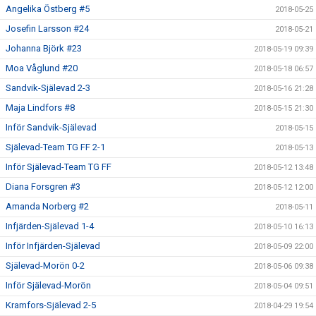
Angelika Östberg #5
2018-05-25
Josefin Larsson #24
2018-05-21
Johanna Björk #23
2018-05-19 09:39
Moa Våglund #20
2018-05-18 06:57
Sandvik-Själevad 2-3
2018-05-16 21:28
Maja Lindfors #8
2018-05-15 21:30
Inför Sandvik-Själevad
2018-05-15
Själevad-Team TG FF 2-1
2018-05-13
Inför Själevad-Team TG FF
2018-05-12 13:48
Diana Forsgren #3
2018-05-12 12:00
Amanda Norberg #2
2018-05-11
Infjärden-Själevad 1-4
2018-05-10 16:13
Inför Infjärden-Själevad
2018-05-09 22:00
Själevad-Morön 0-2
2018-05-06 09:38
Inför Själevad-Morön
2018-05-04 09:51
Kramfors-Själevad 2-5
2018-04-29 19:54