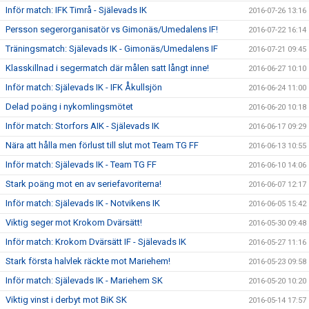
Inför match: IFK Timrå - Själevads IK
2016-07-26 13:16
Persson segerorganisatör vs Gimonäs/Umedalens IF!
2016-07-22 16:14
Träningsmatch: Själevads IK - Gimonäs/Umedalens IF
2016-07-21 09:45
Klasskillnad i segermatch där målen satt långt inne!
2016-06-27 10:10
Inför match: Själevads IK - IFK Åkullsjön
2016-06-24 11:00
Delad poäng i nykomlingsmötet
2016-06-20 10:18
Inför match: Storfors AIK - Själevads IK
2016-06-17 09:29
Nära att hålla men förlust till slut mot Team TG FF
2016-06-13 10:55
Inför match: Själevads IK - Team TG FF
2016-06-10 14:06
Stark poäng mot en av seriefavoriterna!
2016-06-07 12:17
Inför match: Själevads IK - Notvikens IK
2016-06-05 15:42
Viktig seger mot Krokom Dvärsätt!
2016-05-30 09:48
Inför match: Krokom Dvärsätt IF - Själevads IK
2016-05-27 11:16
Stark första halvlek räckte mot Mariehem!
2016-05-23 09:58
Inför match: Själevads IK - Mariehem SK
2016-05-20 10:20
Viktig vinst i derbyt mot BiK SK
2016-05-14 17:57