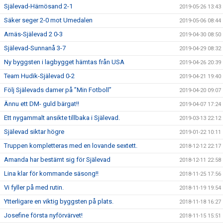
Själevad-Härnösand 2-1
2019-05-26 13:43
Säker seger 2-0 mot Umedalen
2019-05-06 08:44
Arnäs-Själevad 2 0-3
2019-04-30 08:50
Själevad-Sunnanå 3-7
2019-04-29 08:32
Ny byggsten i lagbygget hämtas från USA
2019-04-26 20:39
Team Hudik-Själevad 0-2
2019-04-21 19:40
Följ Själevads damer på ”Min Fotboll”
2019-04-20 09:07
Ännu ett DM- guld bärgat!!
2019-04-07 17:24
Ett nygammalt ansikte tillbaka i Själevad.
2019-03-13 22:12
Själevad siktar högre
2019-01-22 10:11
Truppen kompletteras med en lovande sextett.
2018-12-12 22:17
Amanda har bestämt sig för Själevad
2018-12-11 22:58
Lina klar för kommande säsong!!
2018-11-25 17:56
Vi fyller på med rutin.
2018-11-19 19:54
Ytterligare en viktig byggsten på plats.
2018-11-18 16:27
Josefine första nyförvärvet!
2018-11-15 15:51