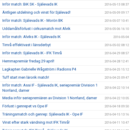
Inför match: BiK SK - Själevads IK
2016-05-13 08:37
Äntligen utdelning och vinst för Själevad!
2016-05-09 09:17
Inför match: Själevads IK - Morön BK
2016-05-07 10:41
Uddamålsförlust i cirkusmatch mot Alvik
2016-05-06 16:10
Inför match: Alviks IK - Själevads IK
2016-05-04
Timrå effektivast i länsderbyt
2016-05-02 08:12
Inför match: Själevads IK - IFK Timrå
2016-04-29 08:57
Hemmapremiär fredag 29 april!
2016-04-28 12:41
Lagkapten Gabrielle Wågström i Radions P4
2016-04-25 15:12
Tuff start men lärorik match!
2016-04-25 09:47
Inför match: Assi IF - Själevads IK, seriepremiär Division 1
2016-04-22 10:14
Norrland, damer
Media inför seriepremiären av Division 1 Norrland, damer
2016-04-22 10:05
Förlust i genrepet vs Ope IF
2016-04-18 09:50
Träningsmatch och genrep: Själevads IK - Ope IF
2016-04-15 13:16
Vinst efter stark vändning mot IFK Timrå!
2016-04-11 10:47