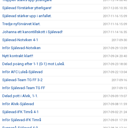
2017-12-14 08:40
Själevad förstärker ytterligare!
2017-12-05 10:35
Själevad stärker upp i anfallet.
2017-11-16 15:09
Tredje nyförvärvet klart.
2017-11-16 15:09
Johanna ett kanontillskott i Själevad!
2017-11-14 16:35
Själevad-Notviken 4-1
2017-09-30
Inför Själevad-Notviken
2017-09-29 13:09
Nytt kontrakt klart!!
2017-09-24 20:40
Delad poäng efter 1-1 (0-1) mot Luleå.
2017-09-23 18:00
Inför AFC Luleå-Själevad
2017-09-22 13:04
Själevad-Team TG FF 3-2
2017-09-16
Inför Själevad-Team TG FF
2017-09-15
Delad pott i Alvik, 1-1.
2017-09-09 19:07
Inför Alvik-Själevad
2017-09-08 11:59
Själevad-IFK Timrå 4-1
2017-09-02 21:24
Inför Själevad-IFK Timrå
2017-09-01 17:59
Sunnanå-Själevad 4-0