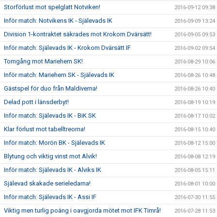
Storförlust mot spelglatt Notviken!
2016-09-12 09:38
Inför match: Notvikens IK - Själevads IK
2016-09-09 13:24
Division 1-kontraktet säkrades mot Krokom Dvärsätt!
2016-09-05 09:53
Inför match: Själevads IK - Krokom Dvärsätt IF
2016-09-02 09:54
Tomgång mot Mariehem SK!
2016-08-29 10:06
Inför match: Mariehem SK - Själevads IK
2016-08-26 10:48
Gästspel för duo från Maldiverna!
2016-08-26 10:40
Delad pott i länsderbyt!
2016-08-19 10:19
Inför match: Själevads IK - BiK SK
2016-08-17 10:02
Klar förlust mot tabelltreorna!
2016-08-15 10:40
Inför match: Morön BK - Själevads IK
2016-08-12 15:00
Blytung och viktig vinst mot Alvik!
2016-08-08 12:19
Inför match: Själevads IK - Alviks IK
2016-08-05 15:11
Själevad skakade serieledarna!
2016-08-01 10:00
Inför match: Själevads IK - Assi IF
2016-07-30 11:55
Viktig men turlig poäng i oavgjorda mötet mot IFK Timrå!
2016-07-28 11:53