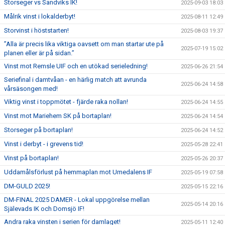
Storseger vs Sandviks IK!
2025-09-03 18:03
Målrik vinst i lokalderbyt!
2025-08-11 12:49
Storvinst i höststarten!
2025-08-03 19:37
”Alla är precis lika viktiga oavsett om man startar ute på
2025-07-19 15:02
planen eller är på sidan.”
Vinst mot Remsle UIF och en utökad serieledning!
2025-06-26 21:54
Seriefinal i damtvåan - en härlig match att avrunda
2025-06-24 14:58
vårsäsongen med!
Viktig vinst i toppmötet - fjärde raka nollan!
2025-06-24 14:55
Vinst mot Mariehem SK på bortaplan!
2025-06-24 14:54
Storseger på bortaplan!
2025-06-24 14:52
Vinst i derbyt - i grevens tid!
2025-05-28 22:41
Vinst på bortaplan!
2025-05-26 20:37
Uddamålsförlust på hemmaplan mot Umedalens IF
2025-05-19 07:58
DM-GULD 2025!
2025-05-15 22:16
DM-FINAL 2025 DAMER - Lokal uppgörelse mellan
2025-05-14 20:16
Själevads IK och Domsjö IF!
Andra raka vinsten i serien för damlaget!
2025-05-11 12:40