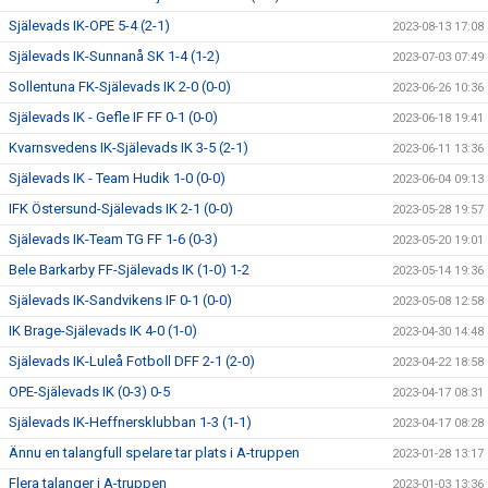
Själevads IK-OPE 5-4 (2-1)
2023-08-13 17:08
Själevads IK-Sunnanå SK 1-4 (1-2)
2023-07-03 07:49
Sollentuna FK-Själevads IK 2-0 (0-0)
2023-06-26 10:36
Själevads IK - Gefle IF FF 0-1 (0-0)
2023-06-18 19:41
Kvarnsvedens IK-Själevads IK 3-5 (2-1)
2023-06-11 13:36
Själevads IK - Team Hudik 1-0 (0-0)
2023-06-04 09:13
IFK Östersund-Själevads IK 2-1 (0-0)
2023-05-28 19:57
Själevads IK-Team TG FF 1-6 (0-3)
2023-05-20 19:01
Bele Barkarby FF-Själevads IK (1-0) 1-2
2023-05-14 19:36
Själevads IK-Sandvikens IF 0-1 (0-0)
2023-05-08 12:58
IK Brage-Själevads IK 4-0 (1-0)
2023-04-30 14:48
Själevads IK-Luleå Fotboll DFF 2-1 (2-0)
2023-04-22 18:58
OPE-Själevads IK (0-3) 0-5
2023-04-17 08:31
Själevads IK-Heffnersklubban 1-3 (1-1)
2023-04-17 08:28
Ännu en talangfull spelare tar plats i A-truppen
2023-01-28 13:17
Flera talanger i A-truppen
2023-01-03 13:36