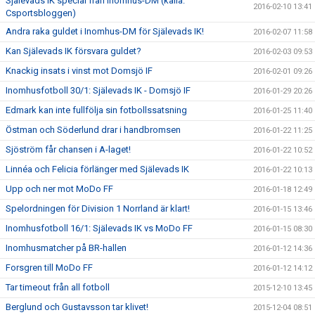
Själevads IK special från Inomhus-DM (källa:
2016-02-10 13:41
Csportsbloggen)
Andra raka guldet i Inomhus-DM för Själevads IK!
2016-02-07 11:58
Kan Själevads IK försvara guldet?
2016-02-03 09:53
Knackig insats i vinst mot Domsjö IF
2016-02-01 09:26
Inomhusfotboll 30/1: Själevads IK - Domsjö IF
2016-01-29 20:26
Edmark kan inte fullfölja sin fotbollssatsning
2016-01-25 11:40
Östman och Söderlund drar i handbromsen
2016-01-22 11:25
Sjöström får chansen i A-laget!
2016-01-22 10:52
Linnéa och Felicia förlänger med Själevads IK
2016-01-22 10:13
Upp och ner mot MoDo FF
2016-01-18 12:49
Spelordningen för Division 1 Norrland är klart!
2016-01-15 13:46
Inomhusfotboll 16/1: Själevads IK vs MoDo FF
2016-01-15 08:30
Inomhusmatcher på BR-hallen
2016-01-12 14:36
Forsgren till MoDo FF
2016-01-12 14:12
Tar timeout från all fotboll
2015-12-10 13:45
Berglund och Gustavsson tar klivet!
2015-12-04 08:51