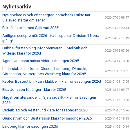
Nyhetsarkiv
Nya spelare in och efterlängtad comeback i sikte när
2026-07-30 08:47
Själevad startar om serien
Eriksén spelar med Själevad 2026!
2026-04-28 20:44
Äntligen seriepremiär 2026 - ikväll sparkar Division 1 Norra
2026-04-02 11:19
igång!
Dubbel förstärkning inför premiären – Mellouk och
2026-03-18 07:26
Widesjö klara för 2026!
Agnes Jonsson satsar vidare säsongen 2026!
2026-03-14 10:30
Ledarstaben tar form - Olsson, Lundberg, Dimoski,
2026-01-15 19:51
Göransson, Norberg och Westberg klara för 2026!
Kapten Bostedt blir kvar i klubben - klar för säsongen 2026!
2026-01-08 17:05
Elsa Jonsson förlänger - klar för 2026!
2025-12-14 09:27
Hagström återvänder till Själevads IK - klar för säsongen
2025-11-18 19:55
2026!
Cederblad och Vesterlund klara för säsongen 2026!
2025-11-13 15:26
Grundström och Gustafsson klara för säsongen 2026!
2025-11-10 19:25
Lindberg klar för säsongen 2026!
2025-11-06 10:19