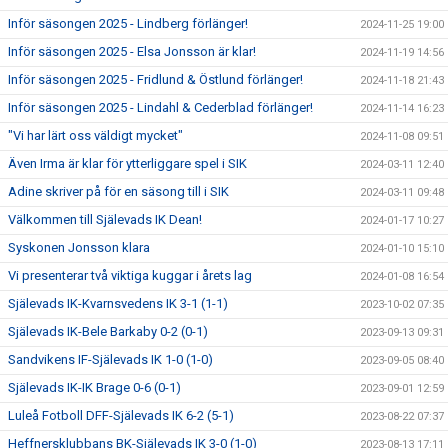
Inför säsongen 2025 - Lindberg förlänger!
2024-11-25 19:00
Inför säsongen 2025 - Elsa Jonsson är klar!
2024-11-19 14:56
Inför säsongen 2025 - Fridlund & Östlund förlänger!
2024-11-18 21:43
Inför säsongen 2025 - Lindahl & Cederblad förlänger!
2024-11-14 16:23
"Vi har lärt oss väldigt mycket"
2024-11-08 09:51
Även Irma är klar för ytterliggare spel i SIK
2024-03-11 12:40
Adine skriver på för en säsong till i SIK
2024-03-11 09:48
Välkommen till Själevads IK Dean!
2024-01-17 10:27
Syskonen Jonsson klara
2024-01-10 15:10
Vi presenterar två viktiga kuggar i årets lag
2024-01-08 16:54
Själevads IK-Kvarnsvedens IK 3-1 (1-1)
2023-10-02 07:35
Själevads IK-Bele Barkaby 0-2 (0-1)
2023-09-13 09:31
Sandvikens IF-Själevads IK 1-0 (1-0)
2023-09-05 08:40
Själevads IK-IK Brage 0-6 (0-1)
2023-09-01 12:59
Luleå Fotboll DFF-Själevads IK 6-2 (5-1)
2023-08-22 07:37
Heffnersklubbans BK-Själevads IK 3-0 (1-0)
2023-08-13 17:11