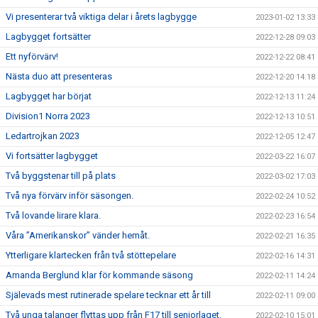
Vi presenterar två viktiga delar i årets lagbygge
2023-01-02 13:33
Lagbygget fortsätter
2022-12-28 09:03
Ett nyförvärv!
2022-12-22 08:41
Nästa duo att presenteras
2022-12-20 14:18
Lagbygget har börjat
2022-12-13 11:24
Division1 Norra 2023
2022-12-13 10:51
Ledartrojkan 2023
2022-12-05 12:47
Vi fortsätter lagbygget
2022-03-22 16:07
Två byggstenar till på plats
2022-03-02 17:03
Två nya förvärv inför säsongen.
2022-02-24 10:52
Två lovande lirare klara.
2022-02-23 16:54
Våra ”Amerikanskor” vänder hemåt.
2022-02-21 16:35
Ytterligare klartecken från två stöttepelare
2022-02-16 14:31
Amanda Berglund klar för kommande säsong
2022-02-11 14:24
Själevads mest rutinerade spelare tecknar ett år till
2022-02-11 09:00
Två unga talanger flyttas upp från F17 till seniorlaget.
2022-02-10 15:01