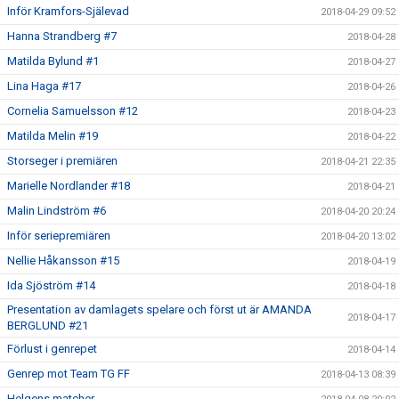
Inför Kramfors-Själevad
2018-04-29 09:52
Hanna Strandberg #7
2018-04-28
Matilda Bylund #1
2018-04-27
Lina Haga #17
2018-04-26
Cornelia Samuelsson #12
2018-04-23
Matilda Melin #19
2018-04-22
Storseger i premiären
2018-04-21 22:35
Marielle Nordlander #18
2018-04-21
Malin Lindström #6
2018-04-20 20:24
Inför seriepremiären
2018-04-20 13:02
Nellie Håkansson #15
2018-04-19
Ida Sjöström #14
2018-04-18
Presentation av damlagets spelare och först ut är AMANDA
2018-04-17
BERGLUND #21
Förlust i genrepet
2018-04-14
Genrep mot Team TG FF
2018-04-13 08:39
Helgens matcher