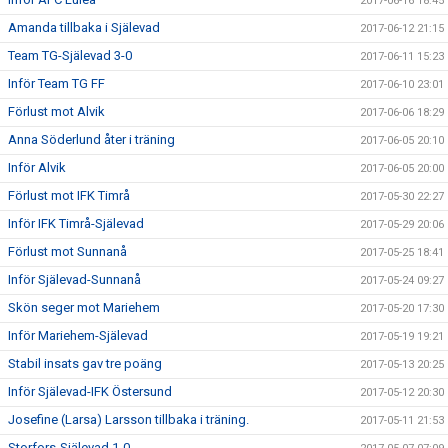
2017-06-16 18:45
Amanda tillbaka i Själevad
2017-06-12 21:15
Team TG-Själevad 3-0
2017-06-11 15:23
Inför Team TG FF
2017-06-10 23:01
Förlust mot Alvik
2017-06-06 18:29
Anna Söderlund åter i träning
2017-06-05 20:10
Inför Alvik
2017-06-05 20:00
Förlust mot IFK Timrå
2017-05-30 22:27
Inför IFK Timrå-Själevad
2017-05-29 20:06
Förlust mot Sunnanå
2017-05-25 18:41
Inför Själevad-Sunnanå
2017-05-24 09:27
Skön seger mot Mariehem
2017-05-20 17:30
Inför Mariehem-Själevad
2017-05-19 19:21
Stabil insats gav tre poäng
2017-05-13 20:25
Inför Själevad-IFK Östersund
2017-05-12 20:30
Josefine (Larsa) Larsson tillbaka i träning.
2017-05-11 21:53
Storfors-Själevad 1-0