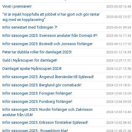
Vinst i premiären!
2025-05-03 16:48
"Vi är mjukt hoppfulla att jobbet vi har gjort och gör räntar
2025-05-02 13:57
sig med en topplacering"
Inför seriestart med Tidningen 7!
2025-05-01 09:54
Inför säsongen 2025: Svensson ansluter från Domsjö IF!
2025-04-16 17:34
Inför säsongen 2025: Bostedt och Jonsson förlänger
2025-04-12 17:10
Peter tar dubbla roller för damlaget 2025!
2025-01-12 16:39
Guld i Nyårscupen för damlaget!
2024-12-29 11:57
Damlaget spelar Nyårscupen 2024!
2024-12-27 15:38
Inför säsongen 2025: Ängerud återvänder till Själevad!
2024-12-26 17:20
Inför säsongen 2025: Berglund gör comeback!
2024-12-19 18:51
Inför säsongen 2025: Forsgren förlänger!
2024-12-05 15:09
Inför säsongen 2025: Forsberg förlänger!
2024-12-04 09:03
Inför säsongen 2025: Nordin förlänger och Zakrisson
2024-12-03 13:44
ansluter från USA!
Inför säsongen 2025: Eriksson förstärker Själevad!
2024-12-02 08:42
Inför säsongen 2025 - Rosenblom klar!
2024-11-28 21:28