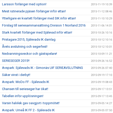
Larsson förlänger med option!
2015-11-19 10:39
Mest rutinerade pjäsen förlänger inför ettan!
2015-11-12 08:46
Ytterligare en kvartett förlänger med SIK inför ettan!
2015-11-10 10:29
Förslag till seriesammansättning Division 1 Norrland 2016
2015-11-06 14:01
Stark kvartett förlänger med Själevad inför ettan!
2015-10-26 10:16
Pristagare 2015, Själevads IK damlag
2015-10-12 10:16
Årets avslutning och segerfest!
2015-10-12 10:01
Nedvarvningsveckor och gästspelare!
2015-10-09 11:21
SERIESEGER 2015!!
2015-09-26 16:52
Avspark: Själevads IK - Gimonäs UIF SERIEAVSLUTNING
2015-09-26 07:40
Säker vinst i derbyt!
2015-09-19 17:10
Avspark: MoDo FF - Själevads IK
2015-09-19 08:43
Chansen till serieseger har ökat!
2015-09-17 13:51
Tabellen inför upplösningen!
2015-09-17 13:45
Varsin halvlek gav oavgjort i toppmötet!
2015-09-05 14:27
Avspark: Umeå IK FF 2 - Själevads IK
2015-09-05 07:50