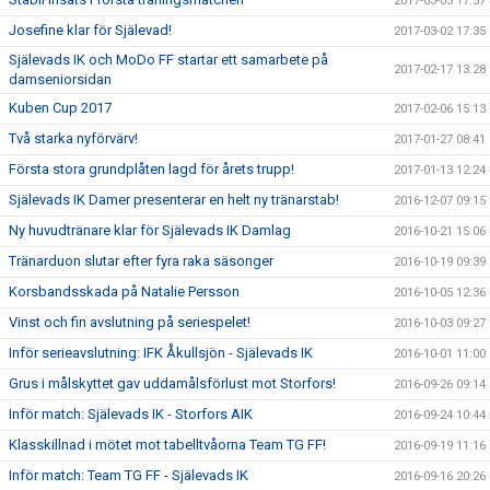
2017-03-05 17:57
Josefine klar för Själevad!
2017-03-02 17:35
Själevads IK och MoDo FF startar ett samarbete på
2017-02-17 13:28
damseniorsidan
Kuben Cup 2017
2017-02-06 15:13
Två starka nyförvärv!
2017-01-27 08:41
Första stora grundplåten lagd för årets trupp!
2017-01-13 12:24
Själevads IK Damer presenterar en helt ny tränarstab!
2016-12-07 09:15
Ny huvudtränare klar för Själevads IK Damlag
2016-10-21 15:06
Tränarduon slutar efter fyra raka säsonger
2016-10-19 09:39
Korsbandsskada på Natalie Persson
2016-10-05 12:36
Vinst och fin avslutning på seriespelet!
2016-10-03 09:27
Inför serieavslutning: IFK Åkullsjön - Själevads IK
2016-10-01 11:00
Grus i målskyttet gav uddamålsförlust mot Storfors!
2016-09-26 09:14
Inför match: Själevads IK - Storfors AIK
2016-09-24 10:44
Klasskillnad i mötet mot tabelltvåorna Team TG FF!
2016-09-19 11:16
Inför match: Team TG FF - Själevads IK
2016-09-16 20:26