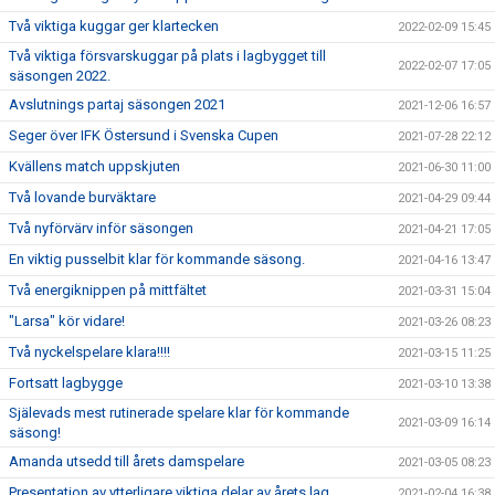
Två viktiga kuggar ger klartecken
2022-02-09 15:45
Två viktiga försvarskuggar på plats i lagbygget till
2022-02-07 17:05
säsongen 2022.
Avslutnings partaj säsongen 2021
2021-12-06 16:57
Seger över IFK Östersund i Svenska Cupen
2021-07-28 22:12
Kvällens match uppskjuten
2021-06-30 11:00
Två lovande burväktare
2021-04-29 09:44
Två nyförvärv inför säsongen
2021-04-21 17:05
En viktig pusselbit klar för kommande säsong.
2021-04-16 13:47
Två energiknippen på mittfältet
2021-03-31 15:04
"Larsa" kör vidare!
2021-03-26 08:23
Två nyckelspelare klara!!!!
2021-03-15 11:25
Fortsatt lagbygge
2021-03-10 13:38
Själevads mest rutinerade spelare klar för kommande
2021-03-09 16:14
säsong!
Amanda utsedd till årets damspelare
2021-03-05 08:23
Presentation av ytterligare viktiga delar av årets lag
2021-02-04 16:38