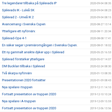
Tre legendarer tillbaka på Själevads IP
2020-09-04 08:35
Själevads IK - Luleå SK
2020-09-04 08:23
Själevad 2 - Umeå IK 2
2020-09-04 08:15
Avancemang i Svenska Cupen
2020-08-27 13:14
Ytterligare ett nyförvärv.
2020-08-11 20:34
Själevad-Ope 4-1
2020-08-08 17:41
En säker seger i premiäromgången i Svenska Cupen.
2020-08-01 18:02
Ett ny gammalt ansikte dyker upp i Själevad
2020-05-25 16:53
Själevad förstärker ytterligare
2020-05-07 14:07
DM Bucklan tillbaka i Själevad
2020-02-24 08:30
Två skarpa nyförvärv
2020-01-13 08:35
Presentationen 2020 fortsätter
2020-01-09 08:43
Nya spelare i truppen
2019-12-11 14:10
Fortsatt presentation av truppen 2020
2019-12-10 10:24
Nya spelare i A-truppen
2019-12-09 15:59
Fortsatt presentation av truppen 2020
2019-12-06 13:56