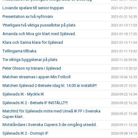
Lovande spelare till senior truppen
2021-01-29 09:11
Presentation av två nyförvärv
2021-01-21 16:39
Ytterligare två viktiga pusselbitar på plats
2021-01-19 17:03
Amanda och Moa gör klart med Själevad.
2021-01-18 17:25
Klara och Sanna klara för Själevad
2021-01-15 11:54
Tvillingarna tillbaka
2021-01-11 19:42
Tre viktiga byggstenar på plats
2020-11-26 09:06
Peter Olsson ny tränare i Själevad
2020-11-13 20:52
Matchen streamas i appen Min Fotboll
2020-10-06 16:33
Matchen Själevad 2-Betsele idag kl. 14.00 är inställd!!!
2020-09-27 10:51
Själevads IK - Myckle IK
2020-09-22 16:34
Själevads IK 2 - Betsele IF INSTÄLLT!!!
2020-09-22 16:20
Matchtid för Själevads möte med Umeå IK FF i Svenska
2020-09-21 15:48
Cupen klart.
Motståndare i Svenska Cupens 3:de omgång utsedd.
2020-09-11 15:24
Själevads IK 2 - Domsjö IF
2020-09-08 14:13