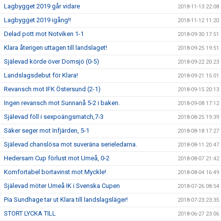
Lagbygget 2019 går vidare
2018-11-13 22:08
Lagbygget 2019 igång!!
2018-11-12 11:20
Delad pott mot Notviken 1-1
2018-09-30 17:51
Klara återigen uttagen till landslaget!
2018-09-25 19:51
Själevad körde över Domsjö (0-5)
2018-09-22 20:23
Landslagsdebut för Klara!
2018-09-21 15:01
Revansch mot IFK Östersund (2-1)
2018-09-15 20:13
Ingen revansch mot Sunnanå 5-2 i baken.
2018-09-08 17:12
Själevad föll i sexpoängsmatch,7-3
2018-08-25 19:39
Säker seger mot Infjärden, 5-1
2018-08-18 17:27
Själevad chanslösa mot suveräna serieledarna.
2018-08-11 20:47
Hedersam Cup förlust mot Umeå, 0-2
2018-08-07 21:42
Komfortabel bortavinst mot Myckle!
2018-08-04 16:49
Själevad möter Umeå IK i Svenska Cupen
2018-07-26 08:54
Pia Sundhage tar ut Klara till landslagsläger!
2018-07-23 23:35
STORT LYCKA TILL
2018-06-27 23:06