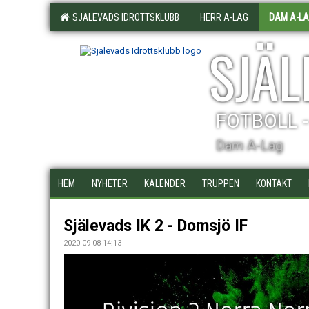
SJÄLEVADS IDROTTSKLUBB
HERR A-LAG
DAM A-L
SJÄL
FOTBOLL 
Dam A-Lag
HEM
NYHETER
KALENDER
TRUPPEN
KONTAKT
Själevads IK 2 - Domsjö IF
2020-09-08 14:13