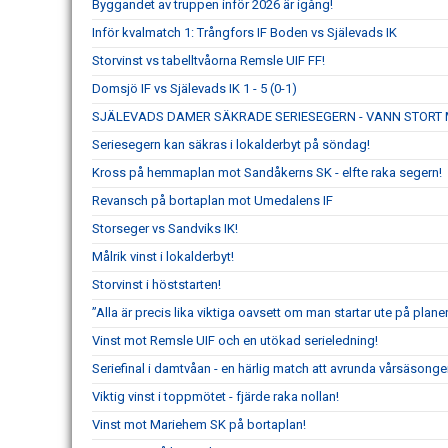
Byggandet av truppen inför 2026 är igång!
Inför kvalmatch 1: Trångfors IF Boden vs Själevads IK
Storvinst vs tabelltvåorna Remsle UIF FF!
Domsjö IF vs Själevads IK 1 - 5 (0-1)
SJÄLEVADS DAMER SÄKRADE SERIESEGERN - VANN STORT 
Seriesegern kan säkras i lokalderbyt på söndag!
Kross på hemmaplan mot Sandåkerns SK - elfte raka segern!
Revansch på bortaplan mot Umedalens IF
Storseger vs Sandviks IK!
Målrik vinst i lokalderbyt!
Storvinst i höststarten!
”Alla är precis lika viktiga oavsett om man startar ute på planen
Vinst mot Remsle UIF och en utökad serieledning!
Seriefinal i damtvåan - en härlig match att avrunda vårsäsong
Viktig vinst i toppmötet - fjärde raka nollan!
Vinst mot Mariehem SK på bortaplan!