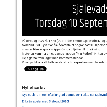
På torsdag 10/9 kl. 17.45 (OBS! Tiden) möter Själevads IK lag 2
Norrland Syd. Tyvärr är åskådarantalet begränsat till 50 person
minuter före avspark släpps övriga biljetter till försäljning.
Matchen kommer att streamas i appen "Min Fotboll".Ni kan äv
Heja gärna fram laget med kommentarer där.
Vi vädjar till alla att hålla avstånd och respektera matchvärdarn
Nyhetsarkiv
Nya spelare in och efterlängtad comeback i sikte när Själevad
Eriksén spelar med Själevad 2026!