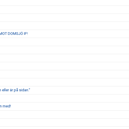
MOT DOMSJÖ IF!
 eller är på sidan.”
en med!