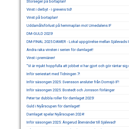
Storseger på bortaplan!
Vinst i derbyt - i grevens tid!
Vinst på bortaplan!
Uddamålsförlust på hemmaplan mot Umedalens IF
DM-GULD 2025!
DM-FINAL 2025 DAMER - Lokal uppgörelse mellan Själevads I
Andra raka vinsten i serien för damlaget!
Vinst i premiären!
"Vi är mjukt hoppfulla att jobbet vi har gjort och gör räntar s
Inför seriestart med Tidningen 7!
Inför säsongen 2025: Svensson ansluter från Domsjö IF!
Inför säsongen 2025: Bostedt och Jonsson förlänger
Peter tar dubbla roller för damlaget 2025!
Guld i Nyårscupen för damlaget!
Damlaget spelar Nyårscupen 2024!
Inför säsongen 2025: Ängerud återvänder till Själevad!