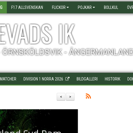
AG
F17 ALLSVENSKAN
FLICKOR
POJKAR
BOLLKUL
ÖV
EVADS IK
- ÖRNSKÖLDSVIK - ÅNGERMANLAN
MATCHER
DIVISION 1 NORRA 2026
BILDGALLERI
HISTORIK
DO
<
>