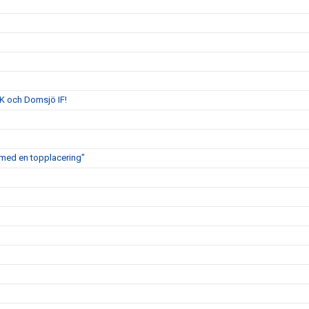
K och Domsjö IF!
ig med en topplacering"