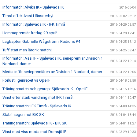
Inför match: Alviks IK - Själevads IK
2016-05-04
Timrå effektivast i länsderbyt
2016-05-02 08:12
Inför match: Själevads IK - IFK Timrå
2016-04-29 08:57
Hemmapremiär fredag 29 april!
2016-04-28 12:41
Lagkapten Gabrielle Wågström i Radions P4
2016-04-25 15:12
Tuff start men lärorik match!
2016-04-25 09:47
Inför match: Assi IF - Själevads IK, seriepremiär Division 1
2016-04-22 10:14
Norrland, damer
Media inför seriepremiären av Division 1 Norrland, damer
2016-04-22 10:05
Förlust i genrepet vs Ope IF
2016-04-18 09:50
Träningsmatch och genrep: Själevads IK - Ope IF
2016-04-15 13:16
Vinst efter stark vändning mot IFK Timrå!
2016-04-11 10:47
Träningsmatch: IFK Timrå - Själevads IK
2016-04-08 14:35
Stabil seger mot BiK SK
2016-04-04 13:44
Träningsmatch: Själevads IK - BiK SK
2016-04-01 11:27
Vinst med viss möda mot Domsjö IF
2016-03-29 10:33