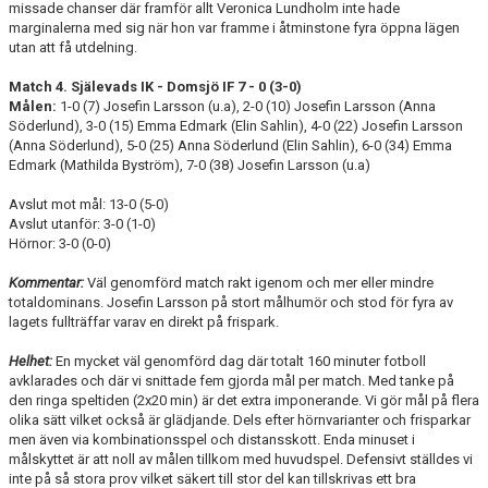
missade chanser där framför allt Veronica Lundholm inte hade
marginalerna med sig när hon var framme i åtminstone fyra öppna lägen
utan att få utdelning.
Match 4. Själevads IK - Domsjö IF 7 - 0 (3-0)
Målen:
1-0 (7) Josefin Larsson (u.a), 2-0 (10) Josefin Larsson (Anna
Söderlund), 3-0 (15) Emma Edmark (Elin Sahlin), 4-0 (22) Josefin Larsson
(Anna Söderlund), 5-0 (25) Anna Söderlund (Elin Sahlin), 6-0 (34) Emma
Edmark (Mathilda Byström), 7-0 (38) Josefin Larsson (u.a)
Avslut mot mål: 13-0 (5-0)
Avslut utanför: 3-0 (1-0)
Hörnor: 3-0 (0-0)
Kommentar:
Väl genomförd match rakt igenom och mer eller mindre
totaldominans. Josefin Larsson på stort målhumör och stod för fyra av
lagets fullträffar varav en direkt på frispark.
Helhet:
En mycket väl genomförd dag där totalt 160 minuter fotboll
avklarades och där vi snittade fem gjorda mål per match. Med tanke på
den ringa speltiden (2x20 min) är det extra imponerande. Vi gör mål på flera
olika sätt vilket också är glädjande. Dels efter hörnvarianter och frisparkar
men även via kombinationsspel och distansskott. Enda minuset i
målskyttet är att noll av målen tillkom med huvudspel. Defensivt ställdes vi
inte på så stora prov vilket säkert till stor del kan tillskrivas ett bra