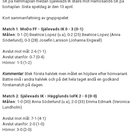
SK på hemmaplan medan Själevads IK ställs mot Härnösands SK på
DIVISION 1 NORRA 2026
bortaplan. Sista speldag är den 13 april.
BILDGALLERI
Kort sammanfattning av gruppspelet:
Match 1. MoDo FF - Själevads IK 0 - 3 (0-1)
HISTORIK
Målen:
0-1 (3) Beatrice Lopez (u.a), 0-2 (25) Beatrice Lopez (Anna
Söderlund), 0-3 (28) Josefin Larsson (Johanna Engwall)
DOKUMENT
Avslut mot mål: 2-6 (1-1)
Avslut utanför: 0-7 (0-4)
Hörnor: 1-5 (1-2)
Kommentar:
Blek första halvlek men målet en höjdare efter hörnvariant.
Bättre nivå i andra halvlek och på det hela taget ändå en godkänd
förstamatch på dagen.
Match 2. Själevads IK - Hägglunds IoFK 2 - 0 (0-0)
Målen:
1-0 (30) Anna Söderlund (u.a), 2-0 (33) Emma Edmark (Veronica
Lundholm)
Avslut mot mål: 7-1 (4-1)
Avslut utanför: 2-0 (1-0)
Hörnor: 3-0 (2-0)