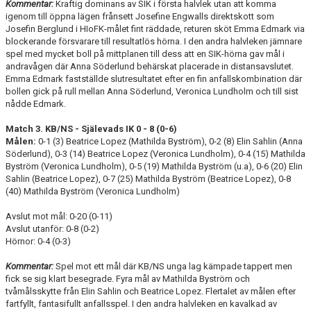
Kommentar:
Kraftig dominans av SIK i första halvlek utan att komma
igenom till öppna lägen frånsett Josefine Engwalls direktskott som
Josefin Berglund i HIoFK-målet fint räddade, returen sköt Emma Edmark via
blockerande försvarare till resultatlös hörna. I den andra halvleken jämnare
spel med mycket boll på mittplanen till dess att en SIK-hörna gav mål i
andravågen där Anna Söderlund behärskat placerade in distansavslutet.
Emma Edmark fastställde slutresultatet efter en fin anfallskombination där
bollen gick på rull mellan Anna Söderlund, Veronica Lundholm och till sist
nådde Edmark.
Match 3. KB/NS - Själevads IK 0 - 8 (0-6)
Målen:
0-1 (3) Beatrice Lopez (Mathilda Byström), 0-2 (8) Elin Sahlin (Anna
Söderlund), 0-3 (14) Beatrice Lopez (Veronica Lundholm), 0-4 (15) Mathilda
Byström (Veronica Lundholm), 0-5 (19) Mathilda Byström (u.a), 0-6 (20) Elin
Sahlin (Beatrice Lopez), 0-7 (25) Mathilda Byström (Beatrice Lopez), 0-8
(40) Mathilda Byström (Veronica Lundholm)
Avslut mot mål: 0-20 (0-11)
Avslut utanför: 0-8 (0-2)
Hörnor: 0-4 (0-3)
Kommentar:
Spel mot ett mål där KB/NS unga lag kämpade tappert men
fick se sig klart besegrade. Fyra mål av Mathilda Byström och
tvåmålsskytte från Elin Sahlin och Beatrice Lopez. Flertalet av målen efter
fartfyllt, fantasifullt anfallsspel. I den andra halvleken en kavalkad av