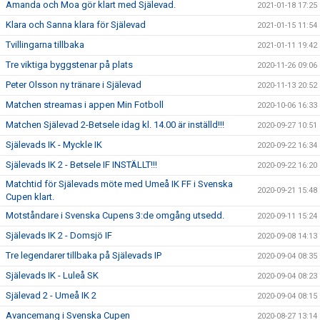
Amanda och Moa gör klart med Själevad.
2021-01-18 17:25
Klara och Sanna klara för Själevad
2021-01-15 11:54
Tvillingarna tillbaka
2021-01-11 19:42
Tre viktiga byggstenar på plats
2020-11-26 09:06
Peter Olsson ny tränare i Själevad
2020-11-13 20:52
Matchen streamas i appen Min Fotboll
2020-10-06 16:33
Matchen Själevad 2-Betsele idag kl. 14.00 är inställd!!!
2020-09-27 10:51
Själevads IK - Myckle IK
2020-09-22 16:34
Själevads IK 2 - Betsele IF INSTÄLLT!!!
2020-09-22 16:20
Matchtid för Själevads möte med Umeå IK FF i Svenska
2020-09-21 15:48
Cupen klart.
Motståndare i Svenska Cupens 3:de omgång utsedd.
2020-09-11 15:24
Själevads IK 2 - Domsjö IF
2020-09-08 14:13
Tre legendarer tillbaka på Själevads IP
2020-09-04 08:35
Själevads IK - Luleå SK
2020-09-04 08:23
Själevad 2 - Umeå IK 2
2020-09-04 08:15
Avancemang i Svenska Cupen
2020-08-27 13:14