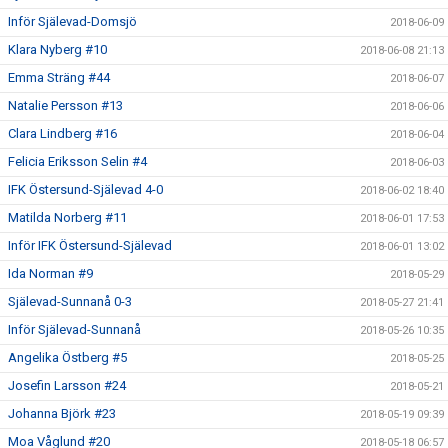
Inför Själevad-Domsjö
2018-06-09
Klara Nyberg #10
2018-06-08 21:13
Emma Sträng #44
2018-06-07
Natalie Persson #13
2018-06-06
Clara Lindberg #16
2018-06-04
Felicia Eriksson Selin #4
2018-06-03
IFK Östersund-Själevad 4-0
2018-06-02 18:40
Matilda Norberg #11
2018-06-01 17:53
Inför IFK Östersund-Själevad
2018-06-01 13:02
Ida Norman #9
2018-05-29
Själevad-Sunnanå 0-3
2018-05-27 21:41
Inför Själevad-Sunnanå
2018-05-26 10:35
Angelika Östberg #5
2018-05-25
Josefin Larsson #24
2018-05-21
Johanna Björk #23
2018-05-19 09:39
Moa Våglund #20
2018-05-18 06:57