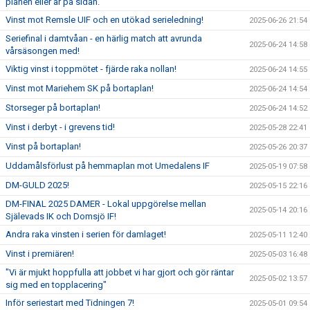
planen eller är på sidan.”
Vinst mot Remsle UIF och en utökad serieledning!
2025-06-26 21:54
Seriefinal i damtvåan - en härlig match att avrunda
2025-06-24 14:58
vårsäsongen med!
Viktig vinst i toppmötet - fjärde raka nollan!
2025-06-24 14:55
Vinst mot Mariehem SK på bortaplan!
2025-06-24 14:54
Storseger på bortaplan!
2025-06-24 14:52
Vinst i derbyt - i grevens tid!
2025-05-28 22:41
Vinst på bortaplan!
2025-05-26 20:37
Uddamålsförlust på hemmaplan mot Umedalens IF
2025-05-19 07:58
DM-GULD 2025!
2025-05-15 22:16
DM-FINAL 2025 DAMER - Lokal uppgörelse mellan
2025-05-14 20:16
Själevads IK och Domsjö IF!
Andra raka vinsten i serien för damlaget!
2025-05-11 12:40
Vinst i premiären!
2025-05-03 16:48
"Vi är mjukt hoppfulla att jobbet vi har gjort och gör räntar
2025-05-02 13:57
sig med en topplacering"
Inför seriestart med Tidningen 7!
2025-05-01 09:54