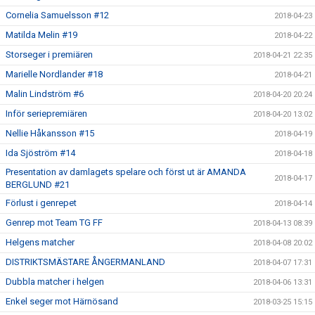
Cornelia Samuelsson #12
2018-04-23
Matilda Melin #19
2018-04-22
Storseger i premiären
2018-04-21 22:35
Marielle Nordlander #18
2018-04-21
Malin Lindström #6
2018-04-20 20:24
Inför seriepremiären
2018-04-20 13:02
Nellie Håkansson #15
2018-04-19
Ida Sjöström #14
2018-04-18
Presentation av damlagets spelare och först ut är AMANDA
2018-04-17
BERGLUND #21
Förlust i genrepet
2018-04-14
Genrep mot Team TG FF
2018-04-13 08:39
Helgens matcher
2018-04-08 20:02
DISTRIKTSMÄSTARE ÅNGERMANLAND
2018-04-07 17:31
Dubbla matcher i helgen
2018-04-06 13:31
Enkel seger mot Härnösand
2018-03-25 15:15