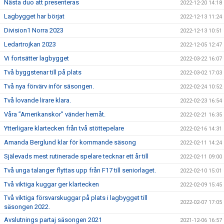
Nästa duo att presenteras
2022-12-20 14:18
Lagbygget har börjat
2022-12-13 11:24
Division1 Norra 2023
2022-12-13 10:51
Ledartrojkan 2023
2022-12-05 12:47
Vi fortsätter lagbygget
2022-03-22 16:07
Två byggstenar till på plats
2022-03-02 17:03
Två nya förvärv inför säsongen.
2022-02-24 10:52
Två lovande lirare klara.
2022-02-23 16:54
Våra ”Amerikanskor” vänder hemåt.
2022-02-21 16:35
Ytterligare klartecken från två stöttepelare
2022-02-16 14:31
Amanda Berglund klar för kommande säsong
2022-02-11 14:24
Själevads mest rutinerade spelare tecknar ett år till
2022-02-11 09:00
Två unga talanger flyttas upp från F17 till seniorlaget.
2022-02-10 15:01
Två viktiga kuggar ger klartecken
2022-02-09 15:45
Två viktiga försvarskuggar på plats i lagbygget till
2022-02-07 17:05
säsongen 2022.
Avslutnings partaj säsongen 2021
2021-12-06 16:57