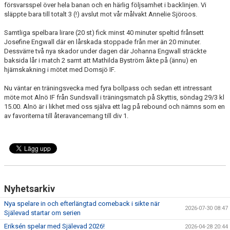
försvarsspel över hela banan och en härlig följsamhet i backlinjen. Vi
släppte bara till totalt 3 (!) avslut mot vår målvakt Annelie Sjöroos.
Samtliga spelbara lirare (20 st) fick minst 40 minuter speltid frånsett
Josefine Engwall där en lårskada stoppade från mer än 20 minuter.
Dessvärre två nya skador under dagen där Johanna Engwall sträckte
baksida lår i match 2 samt att Mathilda Byström åkte på (ännu) en
hjärnskakning i mötet med Domsjö IF.
Nu väntar en träningsvecka med fyra bollpass och sedan ett intressant
möte mot Alnö IF från Sundsvall i träningsmatch på Skyttis, söndag 29/3 kl
15.00. Alnö är i likhet med oss själva ett lag på rebound och nämns som en
av favoriterna till återavancemang till div 1.
Nyhetsarkiv
Nya spelare in och efterlängtad comeback i sikte när
2026-07-30 08:47
Själevad startar om serien
Eriksén spelar med Själevad 2026!
2026-04-28 20:44