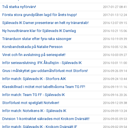
Två starka nyförvärv!
2017-01-27 08:41
Första stora grundplåten lagd för årets trupp!
2017-01-13 12:24
Själevads IK Damer presenterar en helt ny tränarstab!
2016-12-07 09:15
Ny huvudtränare klar för Själevads IK Damlag
2016-10-21 15:06
Tränarduon slutar efter fyra raka säsonger
2016-10-19 09:39
Korsbandsskada på Natalie Persson
2016-10-05 12:36
Vinst och fin avslutning på seriespelet!
2016-10-03 09:27
Inför serieavslutning: IFK Åkullsjön - Själevads IK
2016-10-01 11:00
Grus i målskyttet gav uddamålsförlust mot Storfors!
2016-09-26 09:14
Inför match: Själevads IK - Storfors AIK
2016-09-24 10:44
Klasskillnad i mötet mot tabelltvåorna Team TG FF!
2016-09-19 11:16
Inför match: Team TG FF - Själevads IK
2016-09-16 20:26
Storförlust mot spelglatt Notviken!
2016-09-12 09:38
Inför match: Notvikens IK - Själevads IK
2016-09-09 13:24
Division 1-kontraktet säkrades mot Krokom Dvärsätt!
2016-09-05 09:53
Inför match: Själevads IK - Krokom Dvärsätt IF
2016-09-02 09:54