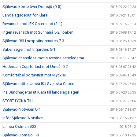
Själevad körde över Domsjö (0-5)
2018-09-22 20:23
Landslagsdebut för Klara!
2018-09-21 15:01
Revansch mot IFK Östersund (2-1)
2018-09-15 20:13
Ingen revansch mot Sunnanå 5-2 i baken.
2018-09-08 17:12
Själevad föll i sexpoängsmatch,7-3
2018-08-25 19:39
Säker seger mot Infjärden, 5-1
2018-08-18 17:27
Själevad chanslösa mot suveräna serieledarna.
2018-08-11 20:47
Hedersam Cup förlust mot Umeå, 0-2
2018-08-07 21:42
Komfortabel bortavinst mot Myckle!
2018-08-04 16:49
Själevad möter Umeå IK i Svenska Cupen
2018-07-26 08:54
Pia Sundhage tar ut Klara till landslagsläger!
2018-07-23 23:35
STORT LYCKA TILL
2018-06-27 23:06
Själevad-Notviken 0-1
2018-06-17 11:57
Inför Själevad-Notviken
2018-06-15 21:37
Linnéa Östman #22
2018-06-12
Själevad-Domsjö 1-3
2018-06-10 17:35