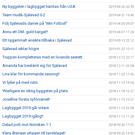
Ny byggsten i lagbygget hämtas från USA
2019-04-26 20:39
Team Hudik-Själevad 0-2
2019-04-21 19:40
Följ Själevads damer på ”Min Fotboll”
2019-04-20 09:07
Ännu ett DM- guld bärgat!!
2019-04-07 17:24
Ett nygammalt ansikte tillbaka i Själevad.
2019-03-13 22:12
Själevad siktar högre
2019-01-22 10:11
Truppen kompletteras med en lovande sextett.
2018-12-12 22:17
Amanda har bestämt sig för Själevad
2018-12-11 22:58
Lina klar för kommande säsong!!
2018-11-25 17:56
Vi fyller på med rutin.
2018-11-19 19:54
Ytterligare en viktig byggsten på plats.
2018-11-18 16:27
Josefine första nyförvärvet!
2018-11-15 15:51
Lagbygget 2019 går vidare
2018-11-13 22:08
Lagbygget 2019 igång!!
2018-11-12 11:20
Delad pott mot Notviken 1-1
2018-09-30 17:51
Klara återigen uttagen till landslaget!
2018-09-25 19:51