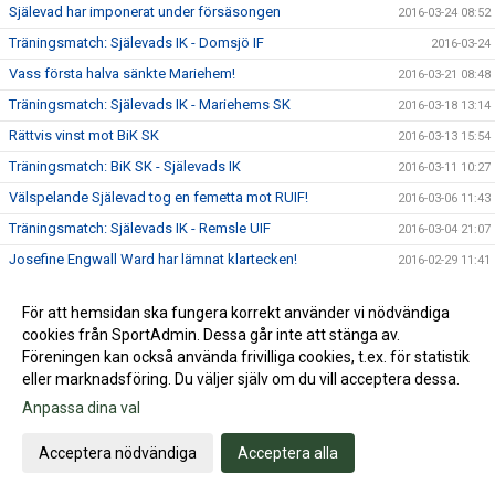
Själevad har imponerat under försäsongen
2016-03-24 08:52
Träningsmatch: Själevads IK - Domsjö IF
2016-03-24
Vass första halva sänkte Mariehem!
2016-03-21 08:48
Träningsmatch: Själevads IK - Mariehems SK
2016-03-18 13:14
Rättvis vinst mot BiK SK
2016-03-13 15:54
Träningsmatch: BiK SK - Själevads IK
2016-03-11 10:27
Välspelande Själevad tog en femetta mot RUIF!
2016-03-06 11:43
Träningsmatch: Själevads IK - Remsle UIF
2016-03-04 21:07
Josefine Engwall Ward har lämnat klartecken!
2016-02-29 11:41
Lundholm lägger (nästan) skorna på hyllan
2016-02-29 11:36
För att hemsidan ska fungera korrekt använder vi nödvändiga
Stark och stabil insats mot Gideälven
2016-02-22 09:45
cookies från SportAdmin. Dessa går inte att stänga av.
Inomhusfotboll 20/2: Själevads IK-Gideälvens IF
2016-02-19 12:45
Föreningen kan också använda frivilliga cookies, t.ex. för statistik
eller marknadsföring. Du väljer själv om du vill acceptera dessa.
Själevads IK special från Inomhus-DM (källa:
2016-02-10 13:41
Csportsbloggen)
Anpassa dina val
Andra raka guldet i Inomhus-DM för Själevads IK!
2016-02-07 11:58
Acceptera nödvändiga
Acceptera alla
Kan Själevads IK försvara guldet?
2016-02-03 09:53
Knackig insats i vinst mot Domsjö IF
2016-02-01 09:26