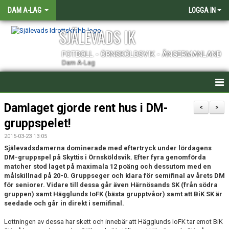
DAM A-LAG
LOGGA IN
SJÄLEVADS IK
FOTBOLL - ÖRNSKÖLDSVIK - ÅNGERMANLAND
Dam A-Lag
HEM
Damlaget gjorde rent hus i DM-
<
>
gruppspelet!
NYHETER
2015-03-23 13:05
KALENDER
Själevadsdamerna dominerade med eftertryck under lördagens
DM-gruppspel på Skyttis i Örnsköldsvik. Efter fyra genomförda
matcher stod laget på maximala 12 poäng och dessutom med en
TRUPPEN
målskillnad på 20-0. Gruppseger och klara för semifinal av årets DM
för seniorer. Vidare till dessa går även Härnösands SK (från södra
KONTAKT
gruppen) samt Hägglunds IoFK (bästa grupptvåor) samt att BiK SK är
seedade och går in direkt i semifinal.
MATCHER
Lottningen av dessa har skett och innebär att Hägglunds IoFK tar emot BiK