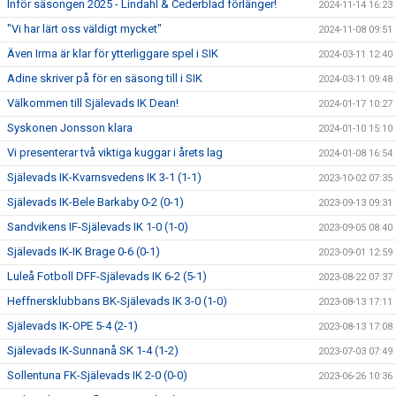
Inför säsongen 2025 - Lindahl & Cederblad förlänger!
2024-11-14 16:23
"Vi har lärt oss väldigt mycket"
2024-11-08 09:51
Även Irma är klar för ytterliggare spel i SIK
2024-03-11 12:40
Adine skriver på för en säsong till i SIK
2024-03-11 09:48
Välkommen till Själevads IK Dean!
2024-01-17 10:27
Syskonen Jonsson klara
2024-01-10 15:10
Vi presenterar två viktiga kuggar i årets lag
2024-01-08 16:54
Själevads IK-Kvarnsvedens IK 3-1 (1-1)
2023-10-02 07:35
Själevads IK-Bele Barkaby 0-2 (0-1)
2023-09-13 09:31
Sandvikens IF-Själevads IK 1-0 (1-0)
2023-09-05 08:40
Själevads IK-IK Brage 0-6 (0-1)
2023-09-01 12:59
Luleå Fotboll DFF-Själevads IK 6-2 (5-1)
2023-08-22 07:37
Heffnersklubbans BK-Själevads IK 3-0 (1-0)
2023-08-13 17:11
Själevads IK-OPE 5-4 (2-1)
2023-08-13 17:08
Själevads IK-Sunnanå SK 1-4 (1-2)
2023-07-03 07:49
Sollentuna FK-Själevads IK 2-0 (0-0)
2023-06-26 10:36