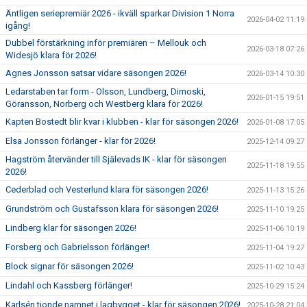
Äntligen seriepremiär 2026 - ikväll sparkar Division 1 Norra
2026-04-02 11:19
igång!
Dubbel förstärkning inför premiären – Mellouk och
2026-03-18 07:26
Widesjö klara för 2026!
Agnes Jonsson satsar vidare säsongen 2026!
2026-03-14 10:30
Ledarstaben tar form - Olsson, Lundberg, Dimoski,
2026-01-15 19:51
Göransson, Norberg och Westberg klara för 2026!
Kapten Bostedt blir kvar i klubben - klar för säsongen 2026!
2026-01-08 17:05
Elsa Jonsson förlänger - klar för 2026!
2025-12-14 09:27
Hagström återvänder till Själevads IK - klar för säsongen
2025-11-18 19:55
2026!
Cederblad och Vesterlund klara för säsongen 2026!
2025-11-13 15:26
Grundström och Gustafsson klara för säsongen 2026!
2025-11-10 19:25
Lindberg klar för säsongen 2026!
2025-11-06 10:19
Forsberg och Gabrielsson förlänger!
2025-11-04 19:27
Block signar för säsongen 2026!
2025-11-02 10:43
Lindahl och Kassberg förlänger!
2025-10-29 15:24
Karlsén tionde namnet i lagbygget - klar för säsongen 2026!
2025-10-28 21:04