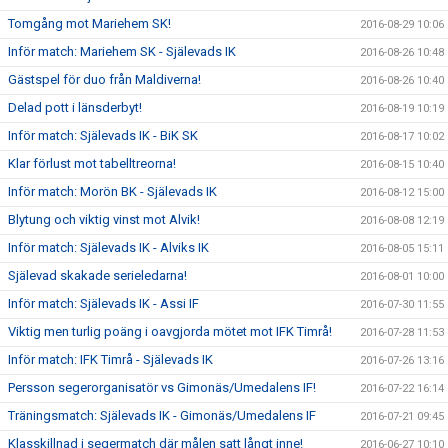
Tomgång mot Mariehem SK!
2016-08-29 10:06
Inför match: Mariehem SK - Själevads IK
2016-08-26 10:48
Gästspel för duo från Maldiverna!
2016-08-26 10:40
Delad pott i länsderbyt!
2016-08-19 10:19
Inför match: Själevads IK - BiK SK
2016-08-17 10:02
Klar förlust mot tabelltreorna!
2016-08-15 10:40
Inför match: Morön BK - Själevads IK
2016-08-12 15:00
Blytung och viktig vinst mot Alvik!
2016-08-08 12:19
Inför match: Själevads IK - Alviks IK
2016-08-05 15:11
Själevad skakade serieledarna!
2016-08-01 10:00
Inför match: Själevads IK - Assi IF
2016-07-30 11:55
Viktig men turlig poäng i oavgjorda mötet mot IFK Timrå!
2016-07-28 11:53
Inför match: IFK Timrå - Själevads IK
2016-07-26 13:16
Persson segerorganisatör vs Gimonäs/Umedalens IF!
2016-07-22 16:14
Träningsmatch: Själevads IK - Gimonäs/Umedalens IF
2016-07-21 09:45
Klasskillnad i segermatch där målen satt långt inne!
2016-06-27 10:10