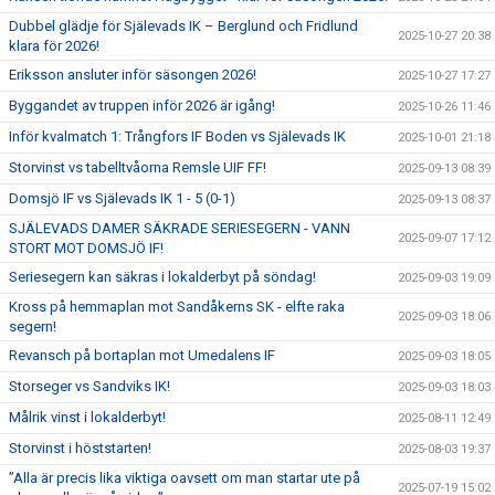
Dubbel glädje för Själevads IK – Berglund och Fridlund
2025-10-27 20:38
klara för 2026!
Eriksson ansluter inför säsongen 2026!
2025-10-27 17:27
Byggandet av truppen inför 2026 är igång!
2025-10-26 11:46
Inför kvalmatch 1: Trångfors IF Boden vs Själevads IK
2025-10-01 21:18
Storvinst vs tabelltvåorna Remsle UIF FF!
2025-09-13 08:39
Domsjö IF vs Själevads IK 1 - 5 (0-1)
2025-09-13 08:37
SJÄLEVADS DAMER SÄKRADE SERIESEGERN - VANN
2025-09-07 17:12
STORT MOT DOMSJÖ IF!
Seriesegern kan säkras i lokalderbyt på söndag!
2025-09-03 19:09
Kross på hemmaplan mot Sandåkerns SK - elfte raka
2025-09-03 18:06
segern!
Revansch på bortaplan mot Umedalens IF
2025-09-03 18:05
Storseger vs Sandviks IK!
2025-09-03 18:03
Målrik vinst i lokalderbyt!
2025-08-11 12:49
Storvinst i höststarten!
2025-08-03 19:37
”Alla är precis lika viktiga oavsett om man startar ute på
2025-07-19 15:02