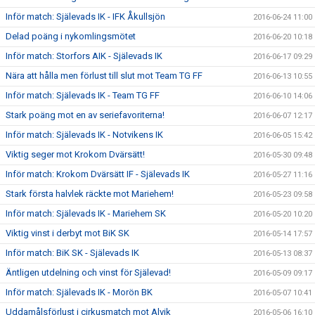
Inför match: Själevads IK - IFK Åkullsjön
2016-06-24 11:00
Delad poäng i nykomlingsmötet
2016-06-20 10:18
Inför match: Storfors AIK - Själevads IK
2016-06-17 09:29
Nära att hålla men förlust till slut mot Team TG FF
2016-06-13 10:55
Inför match: Själevads IK - Team TG FF
2016-06-10 14:06
Stark poäng mot en av seriefavoriterna!
2016-06-07 12:17
Inför match: Själevads IK - Notvikens IK
2016-06-05 15:42
Viktig seger mot Krokom Dvärsätt!
2016-05-30 09:48
Inför match: Krokom Dvärsätt IF - Själevads IK
2016-05-27 11:16
Stark första halvlek räckte mot Mariehem!
2016-05-23 09:58
Inför match: Själevads IK - Mariehem SK
2016-05-20 10:20
Viktig vinst i derbyt mot BiK SK
2016-05-14 17:57
Inför match: BiK SK - Själevads IK
2016-05-13 08:37
Äntligen utdelning och vinst för Själevad!
2016-05-09 09:17
Inför match: Själevads IK - Morön BK
2016-05-07 10:41
Uddamålsförlust i cirkusmatch mot Alvik
2016-05-06 16:10