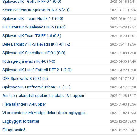
Själevads IK - Gefle IF FF 0-1 (0-0)
2023-06-18 19:41
Kvarnsvedens IK-Själevads IK 3-5 (2-1)
2023-06-11 13:36
Själevads IK - Team Hudik 1-0 (0-0)
2023-06-04 09:13
IFK Östersund-Själevads IK 2-1 (0-0)
2023-05-28 19:57
Själevads IK-Team TG FF 1-6 (0-3)
2023-05-20 19:01
Bele Barkarby FF-Själevads IK (1-0) 1-2
2023-05-14 19:36
Själevads IK-Sandvikens IF 0-1 (0-0)
2023-05-08 12:58
IK Brage-Själevads IK 4-0 (1-0)
2023-04-30 14:48
Själevads IK-Luleå Fotboll DFF 2-1 (2-0)
2023-04-22 18:58
OPE-Själevads IK (0-3) 0-5
2023-04-17 08:31
Själevads IK-Heffnersklubban 1-3 (1-1)
2023-04-17 08:28
Ännu en talangfull spelare tar plats i A-truppen
2023-01-28 13:17
Flera talanger i A-truppen
2023-01-03 13:36
Vi presenterar två viktiga delar i årets lagbygge
2023-01-02 13:33
Lagbygget fortsätter
2022-12-28 09:03
Ett nyförvärv!
2022-12-22 08:41