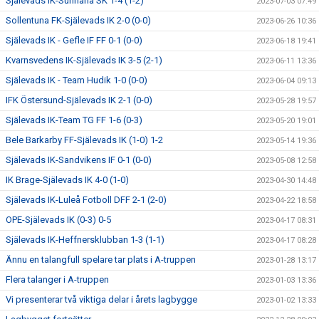
Själevads IK-Sunnanå SK 1-4 (1-2)
2023-07-03 07:49
Sollentuna FK-Själevads IK 2-0 (0-0)
2023-06-26 10:36
Själevads IK - Gefle IF FF 0-1 (0-0)
2023-06-18 19:41
Kvarnsvedens IK-Själevads IK 3-5 (2-1)
2023-06-11 13:36
Själevads IK - Team Hudik 1-0 (0-0)
2023-06-04 09:13
IFK Östersund-Själevads IK 2-1 (0-0)
2023-05-28 19:57
Själevads IK-Team TG FF 1-6 (0-3)
2023-05-20 19:01
Bele Barkarby FF-Själevads IK (1-0) 1-2
2023-05-14 19:36
Själevads IK-Sandvikens IF 0-1 (0-0)
2023-05-08 12:58
IK Brage-Själevads IK 4-0 (1-0)
2023-04-30 14:48
Själevads IK-Luleå Fotboll DFF 2-1 (2-0)
2023-04-22 18:58
OPE-Själevads IK (0-3) 0-5
2023-04-17 08:31
Själevads IK-Heffnersklubban 1-3 (1-1)
2023-04-17 08:28
Ännu en talangfull spelare tar plats i A-truppen
2023-01-28 13:17
Flera talanger i A-truppen
2023-01-03 13:36
Vi presenterar två viktiga delar i årets lagbygge
2023-01-02 13:33