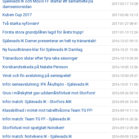
Själevads IK och MoDo FF startar ett samarbete på
2017-02-17 13:28
damseniorsidan
Kuben Cup 2017
2017-02-06 15:13
Två starka nyförvärv!
2017-01-27 08:41
Första stora grundplåten lagd för årets trupp!
2017-01-13 12:24
Själevads IK Damer presenterar en helt ny tränarstab!
2016-12-07 09:15
Ny huvudtränare klar för Själevads IK Damlag
2016-10-21 15:06
Tränarduon slutar efter fyra raka säsonger
2016-10-19 09:39
Korsbandsskada på Natalie Persson
2016-10-05 12:36
Vinst och fin avslutning på seriespelet!
2016-10-03 09:27
Inför serieavslutning: IFK Åkullsjön - Själevads IK
2016-10-01 11:00
Grus i målskyttet gav uddamålsförlust mot Storfors!
2016-09-26 09:14
Inför match: Själevads IK - Storfors AIK
2016-09-24 10:44
Klasskillnad i mötet mot tabelltvåorna Team TG FF!
2016-09-19 11:16
Inför match: Team TG FF - Själevads IK
2016-09-16 20:26
Storförlust mot spelglatt Notviken!
2016-09-12 09:38
Inför match: Notvikens IK - Själevads IK
2016-09-09 13:24