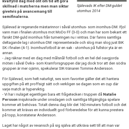
kvalfylld dag med ont om tid att göra
DIVISION 1 NORRA 2026
Själevads IK efter DM-guldet
skillnad i matcherna men man siktar
utomhus 2014
givetvis på avancemang till
BILDGALLERI
semifinalerna.
Själevad är regerande mästarinnor i såväl utomhus- som inomhus-DM. Ifjol
HISTORIK
vann man i finalen utomhus mot MoDo FF (3-0) och man
har som bekant ett
färskt DM-guld inomhus från turneringen nu i vintras. Där fanns samtliga
DOKUMENT
deltagande lag i utomhus-DM representerade och slog man slog just BiK
SK i finalen (4-1). Inomhusfotboll är en sak - utomhus på fullstor yta är en
annan.
- Jag räknar med en dag med målsnål fotboll och en hel del oavgjorda
möten i såväl Öviks- som Kramforsgruppen där jag dock tror att den södra
gruppen är mer ojämn, spekulerar SIK-tränaren Tommie Andersson.
För Själevad, som helt naturligt, ses som favoriter gäller det att hantera
uppgiften på ett proffsigt sätt och verkligen se dagen som en cup där
varje match är hyperviktig.
- Vi har i nuläget egentligen bara ett frågetecken i truppen då
Natalie
Persson
insjuknade under onsdagen och samtliga tillgängliga spelare
kommer att behövas. Totalt denna dag blir det 160 minuters fotboll och det
kommer att krävas en individuellt god förberedelse för att kunna prestera
på topp, konstaterar Andersson.
Laget har något av revansch på sig själva att utkräva sett till att man var