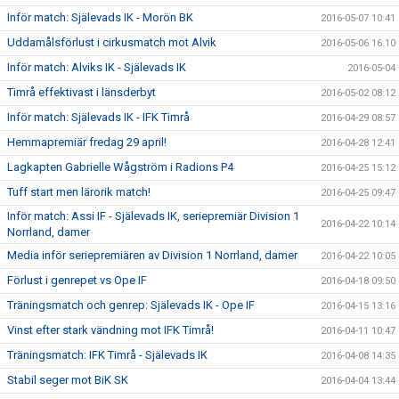
Inför match: Själevads IK - Morön BK
2016-05-07 10:41
Uddamålsförlust i cirkusmatch mot Alvik
2016-05-06 16:10
Inför match: Alviks IK - Själevads IK
2016-05-04
Timrå effektivast i länsderbyt
2016-05-02 08:12
Inför match: Själevads IK - IFK Timrå
2016-04-29 08:57
Hemmapremiär fredag 29 april!
2016-04-28 12:41
Lagkapten Gabrielle Wågström i Radions P4
2016-04-25 15:12
Tuff start men lärorik match!
2016-04-25 09:47
Inför match: Assi IF - Själevads IK, seriepremiär Division 1
2016-04-22 10:14
Norrland, damer
Media inför seriepremiären av Division 1 Norrland, damer
2016-04-22 10:05
Förlust i genrepet vs Ope IF
2016-04-18 09:50
Träningsmatch och genrep: Själevads IK - Ope IF
2016-04-15 13:16
Vinst efter stark vändning mot IFK Timrå!
2016-04-11 10:47
Träningsmatch: IFK Timrå - Själevads IK
2016-04-08 14:35
Stabil seger mot BiK SK
2016-04-04 13:44