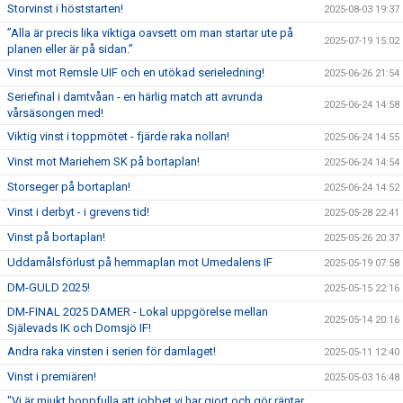
Storvinst i höststarten!
2025-08-03 19:37
”Alla är precis lika viktiga oavsett om man startar ute på
2025-07-19 15:02
planen eller är på sidan.”
Vinst mot Remsle UIF och en utökad serieledning!
2025-06-26 21:54
Seriefinal i damtvåan - en härlig match att avrunda
2025-06-24 14:58
vårsäsongen med!
Viktig vinst i toppmötet - fjärde raka nollan!
2025-06-24 14:55
Vinst mot Mariehem SK på bortaplan!
2025-06-24 14:54
Storseger på bortaplan!
2025-06-24 14:52
Vinst i derbyt - i grevens tid!
2025-05-28 22:41
Vinst på bortaplan!
2025-05-26 20:37
Uddamålsförlust på hemmaplan mot Umedalens IF
2025-05-19 07:58
DM-GULD 2025!
2025-05-15 22:16
DM-FINAL 2025 DAMER - Lokal uppgörelse mellan
2025-05-14 20:16
Själevads IK och Domsjö IF!
Andra raka vinsten i serien för damlaget!
2025-05-11 12:40
Vinst i premiären!
2025-05-03 16:48
"Vi är mjukt hoppfulla att jobbet vi har gjort och gör räntar