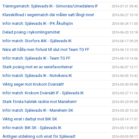
Träningsmatch: Själevads IK - Gimonäs/Umedalens IF
2016-07-21 09:45
Klasskillnad i segermatch där målen satt långt inne!
2016-06-27 10:10
Inför match: Själevads IK - IFK Åkullsjön
2016-06-24 11:00
Delad poäng i nykomlingsmötet
2016-06-20 10:18
Inför match: Storfors AIK - Själevads IK
2016-06-17 09:29
Nära att hålla men förlust till slut mot Team TG FF
2016-06-13 10:55
Inför match: Själevads IK - Team TG FF
2016-06-10 14:06
Stark poäng mot en av seriefavoriterna!
2016-06-07 12:17
Inför match: Själevads IK - Notvikens IK
2016-06-05 15:42
Viktig seger mot Krokom Dvärsätt!
2016-05-30 09:48
Inför match: Krokom Dvärsätt IF - Själevads IK
2016-05-27 11:16
Stark första halvlek räckte mot Mariehem!
2016-05-23 09:58
Inför match: Själevads IK - Mariehem SK
2016-05-20 10:20
Viktig vinst i derbyt mot BiK SK
2016-05-14 17:57
Inför match: BiK SK - Själevads IK
2016-05-13 08:37
Äntligen utdelning och vinst för Själevad!
2016-05-09 09:17