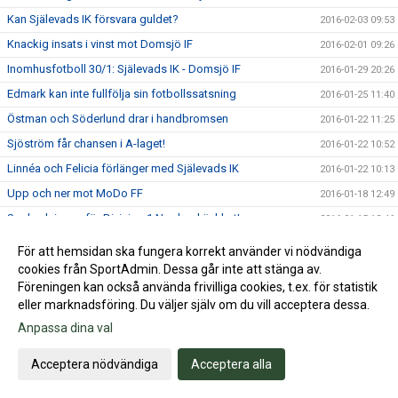
Kan Själevads IK försvara guldet?
2016-02-03 09:53
Knackig insats i vinst mot Domsjö IF
2016-02-01 09:26
Inomhusfotboll 30/1: Själevads IK - Domsjö IF
2016-01-29 20:26
Edmark kan inte fullfölja sin fotbollssatsning
2016-01-25 11:40
Östman och Söderlund drar i handbromsen
2016-01-22 11:25
Sjöström får chansen i A-laget!
2016-01-22 10:52
Linnéa och Felicia förlänger med Själevads IK
2016-01-22 10:13
Upp och ner mot MoDo FF
2016-01-18 12:49
Spelordningen för Division 1 Norrland är klart!
2016-01-15 13:46
Inomhusfotboll 16/1: Själevads IK vs MoDo FF
2016-01-15 08:30
För att hemsidan ska fungera korrekt använder vi nödvändiga
Inomhusmatcher på BR-hallen
cookies från SportAdmin. Dessa går inte att stänga av.
2016-01-12 14:36
Föreningen kan också använda frivilliga cookies, t.ex. för statistik
Forsgren till MoDo FF
2016-01-12 14:12
eller marknadsföring. Du väljer själv om du vill acceptera dessa.
Tar timeout från all fotboll
2015-12-10 13:45
Anpassa dina val
Berglund och Gustavsson tar klivet!
2015-12-04 08:51
Acceptera nödvändiga
Acceptera alla
Larsson förlänger med option!
2015-11-19 10:39
Mest rutinerade pjäsen förlänger inför ettan!
2015-11-12 08:46