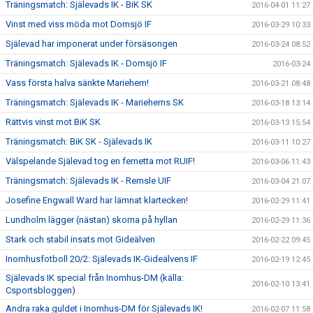
Träningsmatch: Själevads IK - BiK SK
2016-04-01 11:27
Vinst med viss möda mot Domsjö IF
2016-03-29 10:33
Själevad har imponerat under försäsongen
2016-03-24 08:52
Träningsmatch: Själevads IK - Domsjö IF
2016-03-24
Vass första halva sänkte Mariehem!
2016-03-21 08:48
Träningsmatch: Själevads IK - Mariehems SK
2016-03-18 13:14
Rättvis vinst mot BiK SK
2016-03-13 15:54
Träningsmatch: BiK SK - Själevads IK
2016-03-11 10:27
Välspelande Själevad tog en femetta mot RUIF!
2016-03-06 11:43
Träningsmatch: Själevads IK - Remsle UIF
2016-03-04 21:07
Josefine Engwall Ward har lämnat klartecken!
2016-02-29 11:41
Lundholm lägger (nästan) skorna på hyllan
2016-02-29 11:36
Stark och stabil insats mot Gideälven
2016-02-22 09:45
Inomhusfotboll 20/2: Själevads IK-Gideälvens IF
2016-02-19 12:45
Själevads IK special från Inomhus-DM (källa:
2016-02-10 13:41
Csportsbloggen)
Andra raka guldet i Inomhus-DM för Själevads IK!
2016-02-07 11:58