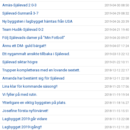
Arnäs-Själevad 2 0-3
2019-04-30 08:50
Själevad-Sunnanå 3-7
2019-04-29 08:32
Ny byggsten i lagbygget hämtas från USA
2019-04-26 20:39
Team Hudik-Själevad 0-2
2019-04-21 19:40
Följ Själevads damer på ”Min Fotboll”
2019-04-20 09:07
Ännu ett DM- guld bärgat!!
2019-04-07 17:24
Ett nygammalt ansikte tillbaka i Själevad.
2019-03-13 22:12
Själevad siktar högre
2019-01-22 10:11
Truppen kompletteras med en lovande sextett.
2018-12-12 22:17
Amanda har bestämt sig för Själevad
2018-12-11 22:58
Lina klar för kommande säsong!!
2018-11-25 17:56
Vi fyller på med rutin.
2018-11-19 19:54
Ytterligare en viktig byggsten på plats.
2018-11-18 16:27
Josefine första nyförvärvet!
2018-11-15 15:51
Lagbygget 2019 går vidare
2018-11-13 22:08
Lagbygget 2019 igång!!
2018-11-12 11:20