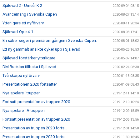
Själevad 2 - Umeå IK 2
2020-09-04 08:15
Avancemang i Svenska Cupen
2020-08-27 13:14
Ytterligare ett nyförvärv.
2020-08-11 20:34
Själevad-Ope 4-1
2020-08-08 17:41
En säker seger i premiäromgången i Svenska Cupen.
2020-08-01 18:02
Ett ny gammalt ansikte dyker upp i Själevad
2020-05-25 16:53
Själevad förstärker ytterligare
2020-05-07 14:07
DM Bucklan tillbaka i Själevad
2020-02-24 08:30
Två skarpa nyförvärv
2020-01-13 08:35
Presentationen 2020 fortsätter
2020-01-09 08:43
Nya spelare i truppen
2019-12-11 14:10
Fortsatt presentation av truppen 2020
2019-12-10 10:24
Nya spelare i A-truppen
2019-12-09 15:59
Fortsatt presentation av truppen 2020
2019-12-06 13:56
Presentation av truppen 2020 forts...
2019-12-01 14:58
Presentation av truppen 2020 forts...
2019-11-30 16:45