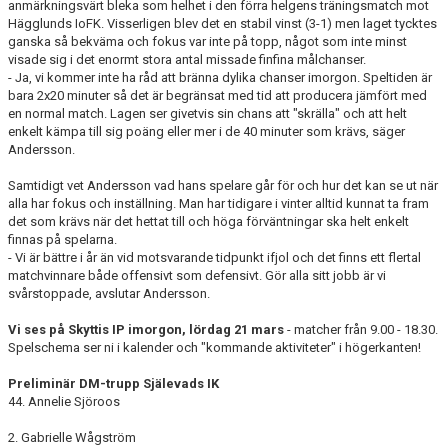
anmärkningsvärt bleka som helhet i den förra helgens träningsmatch mot
Hägglunds IoFK. Visserligen blev det en stabil vinst (3-1) men laget tycktes
ganska så bekväma och fokus var inte på topp, något som inte minst
visade sig i det enormt stora antal missade finfina målchanser.
- Ja, vi kommer inte ha råd att bränna dylika chanser imorgon. Speltiden är
bara 2x20 minuter så det är begränsat med tid att producera jämfört med
en normal match. Lagen ser givetvis sin chans att "skrälla" och att helt
enkelt kämpa till sig poäng eller mer i de 40 minuter som krävs, säger
Andersson.
Samtidigt vet Andersson vad hans spelare går för och hur det kan se ut när
alla har fokus och inställning. Man har tidigare i vinter alltid kunnat ta fram
det som krävs när det hettat till och höga förväntningar ska helt enkelt
finnas på spelarna.
- Vi är bättre i år än vid motsvarande tidpunkt ifjol och det finns ett flertal
matchvinnare både offensivt som defensivt. Gör alla sitt jobb är vi
svårstoppade, avslutar Andersson.
Vi ses på Skyttis IP imorgon, lördag 21 mars
- matcher från 9.00 - 18.30.
Spelschema ser ni i kalender och "kommande aktiviteter" i högerkanten!
Preliminär DM-trupp Själevads IK
44. Annelie Sjöroos
2. Gabrielle Wågström