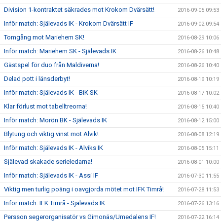
Division 1-kontraktet säkrades mot Krokom Dvärsätt!
2016-09-05 09:53
Inför match: Själevads IK - Krokom Dvärsätt IF
2016-09-02 09:54
Tomgång mot Mariehem SK!
2016-08-29 10:06
Inför match: Mariehem SK - Själevads IK
2016-08-26 10:48
Gästspel för duo från Maldiverna!
2016-08-26 10:40
Delad pott i länsderbyt!
2016-08-19 10:19
Inför match: Själevads IK - BiK SK
2016-08-17 10:02
Klar förlust mot tabelltreorna!
2016-08-15 10:40
Inför match: Morön BK - Själevads IK
2016-08-12 15:00
Blytung och viktig vinst mot Alvik!
2016-08-08 12:19
Inför match: Själevads IK - Alviks IK
2016-08-05 15:11
Själevad skakade serieledarna!
2016-08-01 10:00
Inför match: Själevads IK - Assi IF
2016-07-30 11:55
Viktig men turlig poäng i oavgjorda mötet mot IFK Timrå!
2016-07-28 11:53
Inför match: IFK Timrå - Själevads IK
2016-07-26 13:16
Persson segerorganisatör vs Gimonäs/Umedalens IF!
2016-07-22 16:14