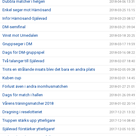
Dubbla matcher i helgen
2018-04-06 13:31
Enkel seger mot Härnösand
2018-03-25 15:15
Inför Härnösand-Själevad
2018-03-23 08:57
DM-semifinal
2018-03-21 09:04
Vinst mot Umedalen
2018-03-18 20:25
Gruppseger i DM
2018-03-17 19:59
Dags för DM-gruppspel
2018-03-16 08:22
Två talanger till Själevad
2018-02-07 18:40
Trots en strålande insats blev det bara en andra plats
2018-02-05 09:28
Kuben cup
2018-02-01 14:45
Förlust även i andra inomhusmatchen
2018-01-27 21:01
Dags för match i hallen
2018-01-26 09:49
Vårens träningsmatcher 2018
2018-01-02 20:14
Dragning i reselotteriet
2017-12-21 13:32
Truppen stärks upp ytterligare
2017-12-14 08:40
Själevad förstärker ytterligare!
2017-12-05 10:35