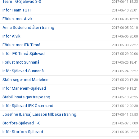
Team TG-Själevad 3-0
2017-06-11 15:23
Inför Team TG FF
2017-06-10 23:01
Förlust mot Alvik
2017-06-06 18:29
Anna Söderlund åter i träning
2017-06-05 20:10
Inför Alvik
2017-06-05 20:00
Förlust mot IFK Timrå
2017-05-30 22:27
Inför IFK Timrå-Själevad
2017-05-29 20:06
Förlust mot Sunnanå
2017-05-25 18:41
Inför Själevad-Sunnanå
2017-05-24 09:27
Skön seger mot Mariehem
2017-05-20 17:30
Inför Mariehem-Själevad
2017-05-19 19:21
Stabil insats gav tre poäng
2017-05-13 20:25
Inför Själevad-IFK Östersund
2017-05-12 20:30
Josefine (Larsa) Larsson tillbaka i träning.
2017-05-11 21:53
Storfors-Själevad 1-0
2017-05-07 07:09
Inför Storfors-Själevad
2017-05-05 08:22