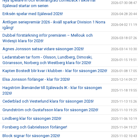
Nya spelare in och efterlängtad comeback i sikte när
2026-07-30 08:47
Själevad startar om serien
Eriksén spelar med Själevad 2026!
2026-04-28 20:44
Äntligen seriepremiär 2026 - ikväll sparkar Division 1 Norra
2026-04-02 11:19
igång!
Dubbel förstärkning inför premiären – Mellouk och
2026-03-18 07:26
Widesjö klara för 2026!
Agnes Jonsson satsar vidare säsongen 2026!
2026-03-14 10:30
Ledarstaben tar form - Olsson, Lundberg, Dimoski,
2026-01-15 19:51
Göransson, Norberg och Westberg klara för 2026!
Kapten Bostedt blir kvar i klubben - klar för säsongen 2026!
2026-01-08 17:05
Elsa Jonsson förlänger - klar för 2026!
2025-12-14 09:27
Hagström återvänder till Själevads IK - klar för säsongen
2025-11-18 19:55
2026!
Cederblad och Vesterlund klara för säsongen 2026!
2025-11-13 15:26
Grundström och Gustafsson klara för säsongen 2026!
2025-11-10 19:25
Lindberg klar för säsongen 2026!
2025-11-06 10:19
Forsberg och Gabrielsson förlänger!
2025-11-04 19:27
Block signar för säsongen 2026!
2025-11-02 10:43