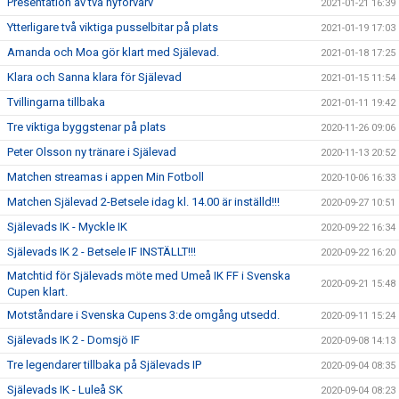
Presentation av två nyförvärv
2021-01-21 16:39
Ytterligare två viktiga pusselbitar på plats
2021-01-19 17:03
Amanda och Moa gör klart med Själevad.
2021-01-18 17:25
Klara och Sanna klara för Själevad
2021-01-15 11:54
Tvillingarna tillbaka
2021-01-11 19:42
Tre viktiga byggstenar på plats
2020-11-26 09:06
Peter Olsson ny tränare i Själevad
2020-11-13 20:52
Matchen streamas i appen Min Fotboll
2020-10-06 16:33
Matchen Själevad 2-Betsele idag kl. 14.00 är inställd!!!
2020-09-27 10:51
Själevads IK - Myckle IK
2020-09-22 16:34
Själevads IK 2 - Betsele IF INSTÄLLT!!!
2020-09-22 16:20
Matchtid för Själevads möte med Umeå IK FF i Svenska
2020-09-21 15:48
Cupen klart.
Motståndare i Svenska Cupens 3:de omgång utsedd.
2020-09-11 15:24
Själevads IK 2 - Domsjö IF
2020-09-08 14:13
Tre legendarer tillbaka på Själevads IP
2020-09-04 08:35
Själevads IK - Luleå SK
2020-09-04 08:23