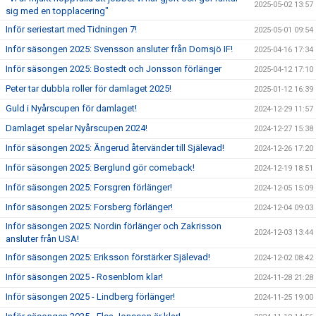
2025-05-02 13:57
sig med en topplacering"
Inför seriestart med Tidningen 7!
2025-05-01 09:54
Inför säsongen 2025: Svensson ansluter från Domsjö IF!
2025-04-16 17:34
Inför säsongen 2025: Bostedt och Jonsson förlänger
2025-04-12 17:10
Peter tar dubbla roller för damlaget 2025!
2025-01-12 16:39
Guld i Nyårscupen för damlaget!
2024-12-29 11:57
Damlaget spelar Nyårscupen 2024!
2024-12-27 15:38
Inför säsongen 2025: Ängerud återvänder till Själevad!
2024-12-26 17:20
Inför säsongen 2025: Berglund gör comeback!
2024-12-19 18:51
Inför säsongen 2025: Forsgren förlänger!
2024-12-05 15:09
Inför säsongen 2025: Forsberg förlänger!
2024-12-04 09:03
Inför säsongen 2025: Nordin förlänger och Zakrisson
2024-12-03 13:44
ansluter från USA!
Inför säsongen 2025: Eriksson förstärker Själevad!
2024-12-02 08:42
Inför säsongen 2025 - Rosenblom klar!
2024-11-28 21:28
Inför säsongen 2025 - Lindberg förlänger!
2024-11-25 19:00