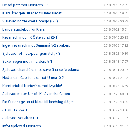
Delad pott mot Notviken 1-1
2018-09-30 17:51
Klara återigen uttagen till landslaget!
2018-09-25 19:51
Själevad körde över Domsjö (0-5)
2018-09-22 20:23
Landslagsdebut för Klara!
2018-09-21 15:01
Revansch mot IFK Östersund (2-1)
2018-09-15 20:13
Ingen revansch mot Sunnanå 5-2 i baken.
2018-09-08 17:12
Själevad föll i sexpoängsmatch,7-3
2018-08-25 19:39
Säker seger mot Infjärden, 5-1
2018-08-18 17:27
Själevad chanslösa mot suveräna serieledarna.
2018-08-11 20:47
Hedersam Cup förlust mot Umeå, 0-2
2018-08-07 21:42
Komfortabel bortavinst mot Myckle!
2018-08-04 16:49
Själevad möter Umeå IK i Svenska Cupen
2018-07-26 08:54
Pia Sundhage tar ut Klara till landslagsläger!
2018-07-23 23:35
STORT LYCKA TILL
2018-06-27 23:06
Själevad-Notviken 0-1
2018-06-17 11:57
Inför Själevad-Notviken
2018-06-15 21:37