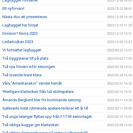
Lagbygget fortsätter
2022-12-28 09:03
Ett nyförvärv!
2022-12-22 08:41
Nästa duo att presenteras
2022-12-20 14:18
Lagbygget har börjat
2022-12-13 11:24
Division1 Norra 2023
2022-12-13 10:51
Ledartrojkan 2023
2022-12-05 12:47
Vi fortsätter lagbygget
2022-03-22 16:07
Två byggstenar till på plats
2022-03-02 17:03
Två nya förvärv inför säsongen.
2022-02-24 10:52
Två lovande lirare klara.
2022-02-23 16:54
Våra ”Amerikanskor” vänder hemåt.
2022-02-21 16:35
Ytterligare klartecken från två stöttepelare
2022-02-16 14:31
Amanda Berglund klar för kommande säsong
2022-02-11 14:24
Själevads mest rutinerade spelare tecknar ett år till
2022-02-11 09:00
Två unga talanger flyttas upp från F17 till seniorlaget.
2022-02-10 15:01
Två viktiga kuggar ger klartecken
2022-02-09 15:45
Två viktiga försvarskuggar på plats i lagbygget till