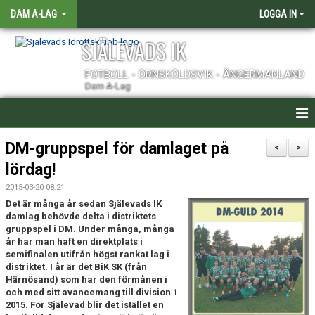
DAM A-LAG
LOGGA IN
SJÄLEVADS IK
FOTBOLL - ÖRNSKÖLDSVIK - ÅNGERMANLAND
Dam A-Lag
HEM
DM-gruppspel för damlaget på
<
>
lördag!
NYHETER
2015-03-20 08:21
KALENDER
Det är många år sedan Själevads IK
damlag behövde delta i distriktets
gruppspel i DM. Under många, många
TRUPPEN
år har man haft en direktplats i
semifinalen utifrån högst rankat lag i
KONTAKT
distriktet. I år är det BiK SK (från
Härnösand) som har den förmånen i
och med sitt avancemang till division 1
MATCHER
2015. För Själevad blir det istället en