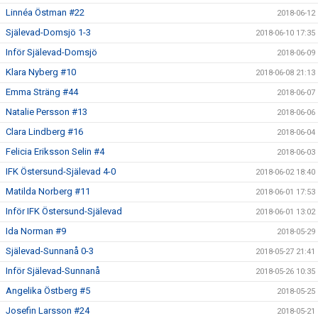
Linnéa Östman #22
2018-06-12
Själevad-Domsjö 1-3
2018-06-10 17:35
Inför Själevad-Domsjö
2018-06-09
Klara Nyberg #10
2018-06-08 21:13
Emma Sträng #44
2018-06-07
Natalie Persson #13
2018-06-06
Clara Lindberg #16
2018-06-04
Felicia Eriksson Selin #4
2018-06-03
IFK Östersund-Själevad 4-0
2018-06-02 18:40
Matilda Norberg #11
2018-06-01 17:53
Inför IFK Östersund-Själevad
2018-06-01 13:02
Ida Norman #9
2018-05-29
Själevad-Sunnanå 0-3
2018-05-27 21:41
Inför Själevad-Sunnanå
2018-05-26 10:35
Angelika Östberg #5
2018-05-25
Josefin Larsson #24
2018-05-21