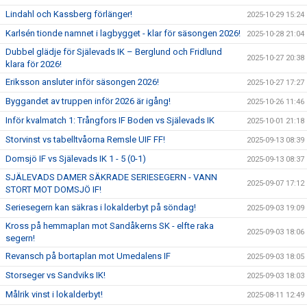
Lindahl och Kassberg förlänger!
2025-10-29 15:24
Karlsén tionde namnet i lagbygget - klar för säsongen 2026!
2025-10-28 21:04
Dubbel glädje för Själevads IK – Berglund och Fridlund
2025-10-27 20:38
klara för 2026!
Eriksson ansluter inför säsongen 2026!
2025-10-27 17:27
Byggandet av truppen inför 2026 är igång!
2025-10-26 11:46
Inför kvalmatch 1: Trångfors IF Boden vs Själevads IK
2025-10-01 21:18
Storvinst vs tabelltvåorna Remsle UIF FF!
2025-09-13 08:39
Domsjö IF vs Själevads IK 1 - 5 (0-1)
2025-09-13 08:37
SJÄLEVADS DAMER SÄKRADE SERIESEGERN - VANN
2025-09-07 17:12
STORT MOT DOMSJÖ IF!
Seriesegern kan säkras i lokalderbyt på söndag!
2025-09-03 19:09
Kross på hemmaplan mot Sandåkerns SK - elfte raka
2025-09-03 18:06
segern!
Revansch på bortaplan mot Umedalens IF
2025-09-03 18:05
Storseger vs Sandviks IK!
2025-09-03 18:03
Målrik vinst i lokalderbyt!
2025-08-11 12:49