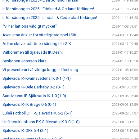
Inför säsongen 2025 - Elsa Jonsson är klar!
2024-11-19 14:56
Inför säsongen 2025 - Fridlund & Östlund förlänger!
2024-11-18 21:43
Inför säsongen 2025 - Lindahl & Cederblad förlänger!
2024-11-14 16:23
"Vi har lärt oss väldigt mycket"
2024-11-08 09:51
Även Irma är klar för ytterliggare spel i SIK
2024-03-11 12:40
Adine skriver på för en säsong till i SIK
2024-03-11 09:48
Välkommen till Själevads IK Dean!
2024-01-17 10:27
Syskonen Jonsson klara
2024-01-10 15:10
Vi presenterar två viktiga kuggar i årets lag
2024-01-08 16:54
Själevads IK-Kvarnsvedens IK 3-1 (1-1)
2023-10-02 07:35
Själevads IK-Bele Barkaby 0-2 (0-1)
2023-09-13 09:31
Sandvikens IF-Själevads IK 1-0 (1-0)
2023-09-05 08:40
Själevads IK-IK Brage 0-6 (0-1)
2023-09-01 12:59
Luleå Fotboll DFF-Själevads IK 6-2 (5-1)
2023-08-22 07:37
Heffnersklubbans BK-Själevads IK 3-0 (1-0)
2023-08-13 17:11
Själevads IK-OPE 5-4 (2-1)
2023-08-13 17:08