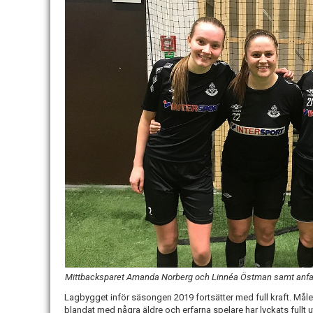
Mittbacksparet Amanda Norberg och Linnéa Östman samt anf
Lagbygget inför säsongen 2019 fortsätter med full kraft. Målet
blandat med några äldre och erfarna spelare har lyckats fullt u