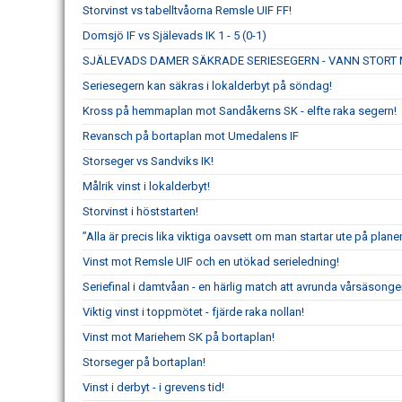
Storvinst vs tabelltvåorna Remsle UIF FF!
Domsjö IF vs Själevads IK 1 - 5 (0-1)
SJÄLEVADS DAMER SÄKRADE SERIESEGERN - VANN STORT 
Seriesegern kan säkras i lokalderbyt på söndag!
Kross på hemmaplan mot Sandåkerns SK - elfte raka segern!
Revansch på bortaplan mot Umedalens IF
Storseger vs Sandviks IK!
Målrik vinst i lokalderbyt!
Storvinst i höststarten!
”Alla är precis lika viktiga oavsett om man startar ute på planen
Vinst mot Remsle UIF och en utökad serieledning!
Seriefinal i damtvåan - en härlig match att avrunda vårsäsong
Viktig vinst i toppmötet - fjärde raka nollan!
Vinst mot Mariehem SK på bortaplan!
Storseger på bortaplan!
Vinst i derbyt - i grevens tid!