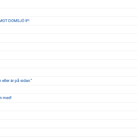
MOT DOMSJÖ IF!
 eller är på sidan.”
en med!