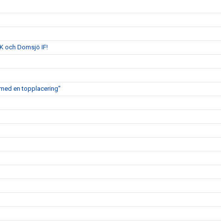
K och Domsjö IF!
ig med en topplacering"