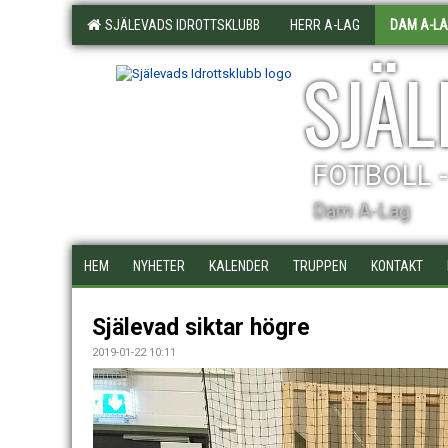
SJÄLEVADS IDROTTSKLUBB
HERR A-LAG
DAM A-L
SJÄL
FOTBOLL 
Dam A-Lag
HEM
NYHETER
KALENDER
TRUPPEN
KONTAKT
Själevad siktar högre
2019-01-22 10:11