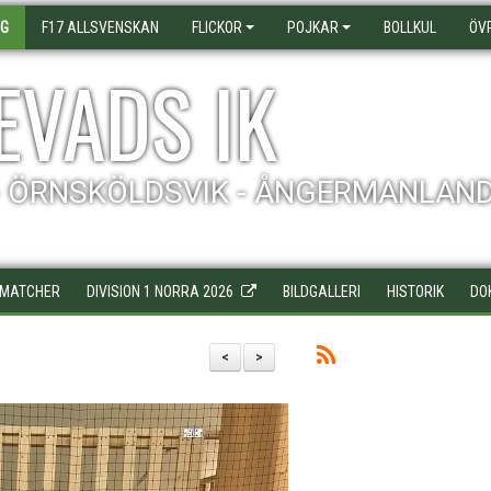
AG
F17 ALLSVENSKAN
FLICKOR
POJKAR
BOLLKUL
ÖV
EVADS IK
- ÖRNSKÖLDSVIK - ÅNGERMANLAN
MATCHER
DIVISION 1 NORRA 2026
BILDGALLERI
HISTORIK
DO
<
>