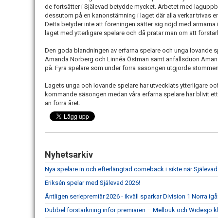
de fortsätter i Själevad betydde mycket. Arbetet med laguppb
dessutom på en kanonstämning i laget där alla verkar trivas 
Detta betyder inte att föreningen sätter sig nöjd med armarna i
laget med ytterligare spelare och då pratar man om att förstär
Den goda blandningen av erfarna spelare och unga lovande sp
Amanda Norberg och Linnéa Östman samt anfallsduon Amand
på. Fyra spelare som under förra säsongen utgjorde stommen 
Lagets unga och lovande spelare har utvecklats ytterligare o
kommande säsongen medan våra erfarna spelare har blivit ett år
än förra året.
Nyhetsarkiv
Nya spelare in och efterlängtad comeback i sikte när Själevad
Eriksén spelar med Själevad 2026!
Äntligen seriepremiär 2026 - ikväll sparkar Division 1 Norra ig
Dubbel förstärkning inför premiären – Mellouk och Widesjö kl