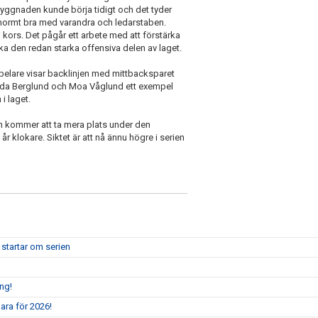
yggnaden kunde börja tidigt och det tyder
enormt bra med varandra och ledarstaben.
 kors. Det pågår ett arbete med att förstärka
ka den redan starka offensiva delen av laget.
elare visar backlinjen med mittbacksparet
a Berglund och Moa Våglund ett exempel
i laget.
ch kommer att ta mera plats under den
 klokare. Siktet är att nå ännu högre i serien
 startar om serien
ång!
ara för 2026!