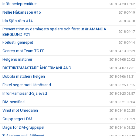
Inför seriepremiären
2018-04-20 13:02
Nellie Håkansson #15
2018-04-19
Ida Sjöström #14
2018-04-18
Presentation av damlagets spelare och först ut är AMANDA
2018-04-17
BERGLUND #21
Förlust i genrepet
2018-04-14
Genrep mot Team TG FF
2018-04-13 08:39
Helgens matcher
2018-04-08 20:02
DISTRIKTSMÄSTARE ÅNGERMANLAND
2018-04-07 17:31
Dubbla matcher i helgen
2018-04-06 13:31
Enkel seger mot Härnösand
2018-03-25 15:15
Inför Härnösand-Själevad
2018-03-23 08:57
DM-semifinal
2018-03-21 09:04
Vinst mot Umedalen
2018-03-18 20:25
Gruppseger i DM
2018-03-17 19:59
Dags för DM-gruppspel
2018-03-16 08:22
Två talanger till Själevad