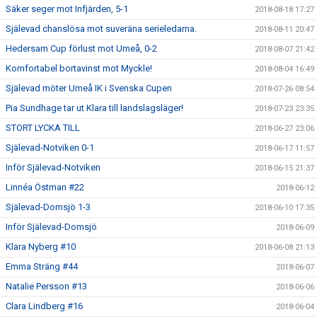
Säker seger mot Infjärden, 5-1
2018-08-18 17:27
Själevad chanslösa mot suveräna serieledarna.
2018-08-11 20:47
Hedersam Cup förlust mot Umeå, 0-2
2018-08-07 21:42
Komfortabel bortavinst mot Myckle!
2018-08-04 16:49
Själevad möter Umeå IK i Svenska Cupen
2018-07-26 08:54
Pia Sundhage tar ut Klara till landslagsläger!
2018-07-23 23:35
STORT LYCKA TILL
2018-06-27 23:06
Själevad-Notviken 0-1
2018-06-17 11:57
Inför Själevad-Notviken
2018-06-15 21:37
Linnéa Östman #22
2018-06-12
Själevad-Domsjö 1-3
2018-06-10 17:35
Inför Själevad-Domsjö
2018-06-09
Klara Nyberg #10
2018-06-08 21:13
Emma Sträng #44
2018-06-07
Natalie Persson #13
2018-06-06
Clara Lindberg #16
2018-06-04