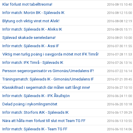
Klar förlust mot tabelltreorna!
2016-08-15 10:40
Inför match: Morön BK - Själevads IK
2016-08-12 15:00
Blytung och viktig vinst mot Alvik!
2016-08-08 12:19
Inför match: Själevads IK - Alviks IK
2016-08-05 15:11
Själevad skakade serieledarna!
2016-08-01 10:00
Inför match: Själevads IK - Assi IF
2016-07-30 11:55
Viktig men turlig poäng i oavgjorda mötet mot IFK Timrå!
2016-07-28 11:53
Inför match: IFK Timrå - Själevads IK
2016-07-26 13:16
Persson segerorganisatör vs Gimonäs/Umedalens IF!
2016-07-22 16:14
Träningsmatch: Själevads IK - Gimonäs/Umedalens IF
2016-07-21 09:45
Klasskillnad i segermatch där målen satt långt inne!
2016-06-27 10:10
Inför match: Själevads IK - IFK Åkullsjön
2016-06-24 11:00
Delad poäng i nykomlingsmötet
2016-06-20 10:18
Inför match: Storfors AIK - Själevads IK
2016-06-17 09:29
Nära att hålla men förlust till slut mot Team TG FF
2016-06-13 10:55
Inför match: Själevads IK - Team TG FF
2016-06-10 14:06