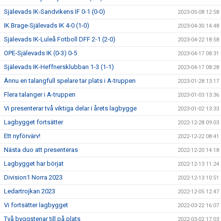
Själevads IK-Sandvikens IF 0-1 (0-0)
2023-05-08 12:58
IK Brage-Själevads IK 4-0 (1-0)
2023-04-30 14:48
Själevads IK-Luleå Fotboll DFF 2-1 (2-0)
2023-04-22 18:58
OPE-Själevads IK (0-3) 0-5
2023-04-17 08:31
Själevads IK-Heffnersklubban 1-3 (1-1)
2023-04-17 08:28
Ännu en talangfull spelare tar plats i A-truppen
2023-01-28 13:17
Flera talanger i A-truppen
2023-01-03 13:36
Vi presenterar två viktiga delar i årets lagbygge
2023-01-02 13:33
Lagbygget fortsätter
2022-12-28 09:03
Ett nyförvärv!
2022-12-22 08:41
Nästa duo att presenteras
2022-12-20 14:18
Lagbygget har börjat
2022-12-13 11:24
Division1 Norra 2023
2022-12-13 10:51
Ledartrojkan 2023
2022-12-05 12:47
Vi fortsätter lagbygget
2022-03-22 16:07
Två byggstenar till på plats
2022-03-02 17:03