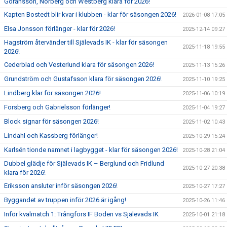
Göransson, Norberg och Westberg klara för 2026!
Kapten Bostedt blir kvar i klubben - klar för säsongen 2026!
2026-01-08 17:05
Elsa Jonsson förlänger - klar för 2026!
2025-12-14 09:27
Hagström återvänder till Själevads IK - klar för säsongen
2025-11-18 19:55
2026!
Cederblad och Vesterlund klara för säsongen 2026!
2025-11-13 15:26
Grundström och Gustafsson klara för säsongen 2026!
2025-11-10 19:25
Lindberg klar för säsongen 2026!
2025-11-06 10:19
Forsberg och Gabrielsson förlänger!
2025-11-04 19:27
Block signar för säsongen 2026!
2025-11-02 10:43
Lindahl och Kassberg förlänger!
2025-10-29 15:24
Karlsén tionde namnet i lagbygget - klar för säsongen 2026!
2025-10-28 21:04
Dubbel glädje för Själevads IK – Berglund och Fridlund
2025-10-27 20:38
klara för 2026!
Eriksson ansluter inför säsongen 2026!
2025-10-27 17:27
Byggandet av truppen inför 2026 är igång!
2025-10-26 11:46
Inför kvalmatch 1: Trångfors IF Boden vs Själevads IK
2025-10-01 21:18