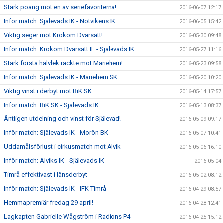
Stark poäng mot en av seriefavoriterna!
2016-06-07 12:17
Inför match: Själevads IK - Notvikens IK
2016-06-05 15:42
Viktig seger mot Krokom Dvärsätt!
2016-05-30 09:48
Inför match: Krokom Dvärsätt IF - Själevads IK
2016-05-27 11:16
Stark första halvlek räckte mot Mariehem!
2016-05-23 09:58
Inför match: Själevads IK - Mariehem SK
2016-05-20 10:20
Viktig vinst i derbyt mot BiK SK
2016-05-14 17:57
Inför match: BiK SK - Själevads IK
2016-05-13 08:37
Äntligen utdelning och vinst för Själevad!
2016-05-09 09:17
Inför match: Själevads IK - Morön BK
2016-05-07 10:41
Uddamålsförlust i cirkusmatch mot Alvik
2016-05-06 16:10
Inför match: Alviks IK - Själevads IK
2016-05-04
Timrå effektivast i länsderbyt
2016-05-02 08:12
Inför match: Själevads IK - IFK Timrå
2016-04-29 08:57
Hemmapremiär fredag 29 april!
2016-04-28 12:41
Lagkapten Gabrielle Wågström i Radions P4
2016-04-25 15:12