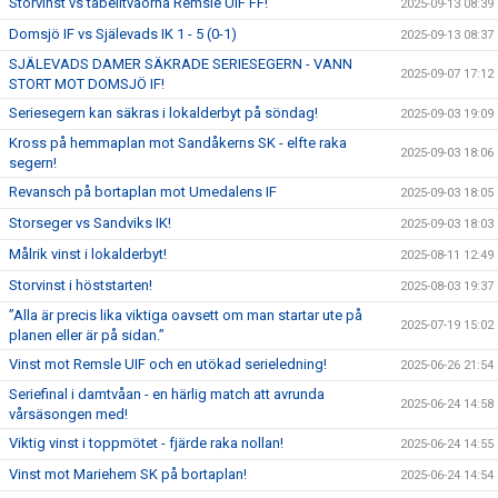
Storvinst vs tabelltvåorna Remsle UIF FF!
2025-09-13 08:39
Domsjö IF vs Själevads IK 1 - 5 (0-1)
2025-09-13 08:37
SJÄLEVADS DAMER SÄKRADE SERIESEGERN - VANN
2025-09-07 17:12
STORT MOT DOMSJÖ IF!
Seriesegern kan säkras i lokalderbyt på söndag!
2025-09-03 19:09
Kross på hemmaplan mot Sandåkerns SK - elfte raka
2025-09-03 18:06
segern!
Revansch på bortaplan mot Umedalens IF
2025-09-03 18:05
Storseger vs Sandviks IK!
2025-09-03 18:03
Målrik vinst i lokalderbyt!
2025-08-11 12:49
Storvinst i höststarten!
2025-08-03 19:37
”Alla är precis lika viktiga oavsett om man startar ute på
2025-07-19 15:02
planen eller är på sidan.”
Vinst mot Remsle UIF och en utökad serieledning!
2025-06-26 21:54
Seriefinal i damtvåan - en härlig match att avrunda
2025-06-24 14:58
vårsäsongen med!
Viktig vinst i toppmötet - fjärde raka nollan!
2025-06-24 14:55
Vinst mot Mariehem SK på bortaplan!
2025-06-24 14:54