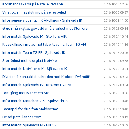
Korsbandsskada på Natalie Persson
2016-10-05 12:36
Vinst och fin avslutning på seriespelet!
2016-10-03 09:27
Inför serieavslutning: IFK Åkullsjön - Själevads IK
2016-10-01 11:00
Grus i målskyttet gav uddamålsförlust mot Storfors!
2016-09-26 09:14
Inför match: Själevads IK - Storfors AIK
2016-09-24 10:44
Klasskillnad i mötet mot tabelltvåorna Team TG FF!
2016-09-19 11:16
Inför match: Team TG FF - Själevads IK
2016-09-16 20:26
Storförlust mot spelglatt Notviken!
2016-09-12 09:38
Inför match: Notvikens IK - Själevads IK
2016-09-09 13:24
Division 1-kontraktet säkrades mot Krokom Dvärsätt!
2016-09-05 09:53
Inför match: Själevads IK - Krokom Dvärsätt IF
2016-09-02 09:54
Tomgång mot Mariehem SK!
2016-08-29 10:06
Inför match: Mariehem SK - Själevads IK
2016-08-26 10:48
Gästspel för duo från Maldiverna!
2016-08-26 10:40
Delad pott i länsderbyt!
2016-08-19 10:19
Inför match: Själevads IK - BiK SK
2016-08-17 10:02