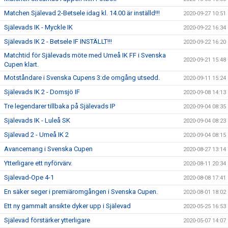
Matchen Själevad 2-Betsele idag kl. 14.00 är inställd!!!
2020-09-27 10:51
Själevads IK - Myckle IK
2020-09-22 16:34
Själevads IK 2 - Betsele IF INSTÄLLT!!!
2020-09-22 16:20
Matchtid för Själevads möte med Umeå IK FF i Svenska
2020-09-21 15:48
Cupen klart.
Motståndare i Svenska Cupens 3:de omgång utsedd.
2020-09-11 15:24
Själevads IK 2 - Domsjö IF
2020-09-08 14:13
Tre legendarer tillbaka på Själevads IP
2020-09-04 08:35
Själevads IK - Luleå SK
2020-09-04 08:23
Själevad 2 - Umeå IK 2
2020-09-04 08:15
Avancemang i Svenska Cupen
2020-08-27 13:14
Ytterligare ett nyförvärv.
2020-08-11 20:34
Själevad-Ope 4-1
2020-08-08 17:41
En säker seger i premiäromgången i Svenska Cupen.
2020-08-01 18:02
Ett ny gammalt ansikte dyker upp i Själevad
2020-05-25 16:53
Själevad förstärker ytterligare
2020-05-07 14:07