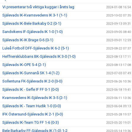
Vi presenterar två viktiga kuggar i årets lag
2024-01-08 16:54
Själevads IK-Kvarnsvedens IK 3-1 (1-1)
2023-10-02 07:35
Själevads IK-Bele Barkaby 0-2 (0-1)
2023-09-13 09:31
Sandvikens IF-Själevads IK 1-0 (1-0)
2023-09-05 08:40
Själevads IK-IK Brage 0-6 (0-1)
2023-09-01 12:59
Luleå Fotboll DFF-Själevads IK 6-2 (5-1)
2023-08-22 07:37
Heffnersklubbans BK-Själevads IK 3-0 (1-0)
2023-08-13 17:11
Själevads IK-OPE 5-4 (2-1)
2023-08-13 17:08
Själevads IK-Sunnanå SK 1-4 (1-2)
2023-07-03 07:49
Sollentuna FK-Själevads IK 2-0 (0-0)
2023-06-26 10:36
Själevads IK - Gefle IF FF 0-1 (0-0)
2023-06-18 19:41
Kvarnsvedens IK-Själevads IK 3-5 (2-1)
2023-06-11 13:36
Själevads IK - Team Hudik 1-0 (0-0)
2023-06-04 09:13
IFK Östersund-Själevads IK 2-1 (0-0)
2023-05-28 19:57
Själevads IK-Team TG FF 1-6 (0-3)
2023-05-20 19:01
Bele Barkarby FF-Själevads IK (1-0) 1-2
2023-05-14 19:36