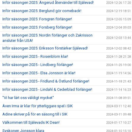
Inför säsongen 2025: Ängerud återvänder till Själevad!
2024-12-26 17:20
Inför säsongen 2025: Berglund gör comeback!
2024-12-19 18:51
Inför säsongen 2025: Forsgren förlänger!
2024-12-05 15:09
Inför säsongen 2025: Forsberg förlänger!
2024-12-04 09:03
Inför säsongen 2025: Nordin förlänger och Zakrisson
2024-12-03 13:44
ansluter från USA!
Inför säsongen 2025: Eriksson förstärker Själevad!
2024-12-02 08:42
Inför säsongen 2025 - Rosenblom klar!
2024-11-28 21:28
Inför säsongen 2025 - Lindberg förlänger!
2024-11-25 19:00
Inför säsongen 2025 - Elsa Jonsson är klar!
2024-11-19 14:56
Inför säsongen 2025 - Fridlund & Östlund förlänger!
2024-11-18 21:43
Inför säsongen 2025 - Lindahl & Cederblad förlänger!
2024-11-14 16:23
"Vi har lärt oss väldigt mycket"
2024-11-08 09:51
Även Irma är klar för ytterliggare spel i SIK
2024-03-11 12:40
Adine skriver på för en säsong till i SIK
2024-03-11 09:48
Välkommen till Själevads IK Dean!
2024-01-17 10:27
Syskonen Jonsson klara
2024-01-10 15:10