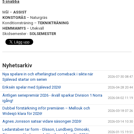
5 snabba
Mål –
ASSIST
KONSTGRÄS
– Naturgräs
Konditionsträning –
TEKNIKTRÄNING
HEMMAMYS
– Utekväll
Skidsemester -
SOLSEMESTER
Nyhetsarkiv
Nya spelare in och efterlängtad comeback i sikte när
2026-07-30 08:47
Själevad startar om serien
Eriksén spelar med Själevad 2026!
2026-04-28 20:44
Äntligen seriepremiär 2026 - ikväll sparkar Division 1 Norra
2026-04-02 11:19
igång!
Dubbel förstärkning inför premiären – Mellouk och
2026-03-18 07:26
Widesjö klara för 2026!
Agnes Jonsson satsar vidare säsongen 2026!
2026-03-14 10:30
Ledarstaben tar form - Olsson, Lundberg, Dimoski,
2026-01-15 19:51