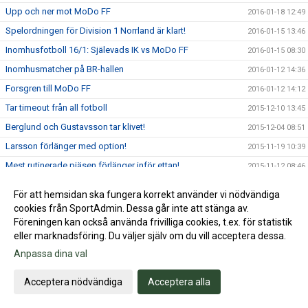
Upp och ner mot MoDo FF
2016-01-18 12:49
Spelordningen för Division 1 Norrland är klart!
2016-01-15 13:46
Inomhusfotboll 16/1: Själevads IK vs MoDo FF
2016-01-15 08:30
Inomhusmatcher på BR-hallen
2016-01-12 14:36
Forsgren till MoDo FF
2016-01-12 14:12
Tar timeout från all fotboll
2015-12-10 13:45
Berglund och Gustavsson tar klivet!
2015-12-04 08:51
Larsson förlänger med option!
2015-11-19 10:39
Mest rutinerade pjäsen förlänger inför ettan!
2015-11-12 08:46
Ytterligare en kvartett förlänger med SIK inför ettan!
2015-11-10 10:29
För att hemsidan ska fungera korrekt använder vi nödvändiga
Förslag till seriesammansättning Division 1 Norrland 2016
2015-11-06 14:01
cookies från SportAdmin. Dessa går inte att stänga av.
Föreningen kan också använda frivilliga cookies, t.ex. för statistik
Stark kvartett förlänger med Själevad inför ettan!
2015-10-26 10:16
eller marknadsföring. Du väljer själv om du vill acceptera dessa.
Pristagare 2015, Själevads IK damlag
2015-10-12 10:16
Anpassa dina val
Årets avslutning och segerfest!
2015-10-12 10:01
Nedvarvningsveckor och gästspelare!
Acceptera nödvändiga
Acceptera alla
2015-10-09 11:21
SERIESEGER 2015!!
2015-09-26 16:52