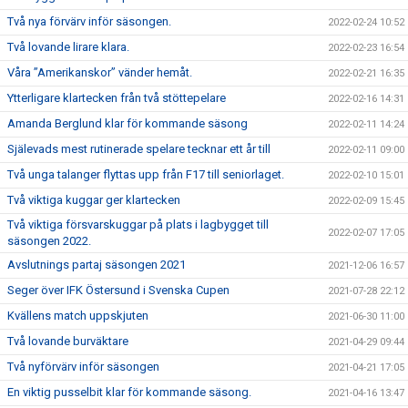
Två nya förvärv inför säsongen.
2022-02-24 10:52
Två lovande lirare klara.
2022-02-23 16:54
Våra ”Amerikanskor” vänder hemåt.
2022-02-21 16:35
Ytterligare klartecken från två stöttepelare
2022-02-16 14:31
Amanda Berglund klar för kommande säsong
2022-02-11 14:24
Själevads mest rutinerade spelare tecknar ett år till
2022-02-11 09:00
Två unga talanger flyttas upp från F17 till seniorlaget.
2022-02-10 15:01
Två viktiga kuggar ger klartecken
2022-02-09 15:45
Två viktiga försvarskuggar på plats i lagbygget till
2022-02-07 17:05
säsongen 2022.
Avslutnings partaj säsongen 2021
2021-12-06 16:57
Seger över IFK Östersund i Svenska Cupen
2021-07-28 22:12
Kvällens match uppskjuten
2021-06-30 11:00
Två lovande burväktare
2021-04-29 09:44
Två nyförvärv inför säsongen
2021-04-21 17:05
En viktig pusselbit klar för kommande säsong.
2021-04-16 13:47