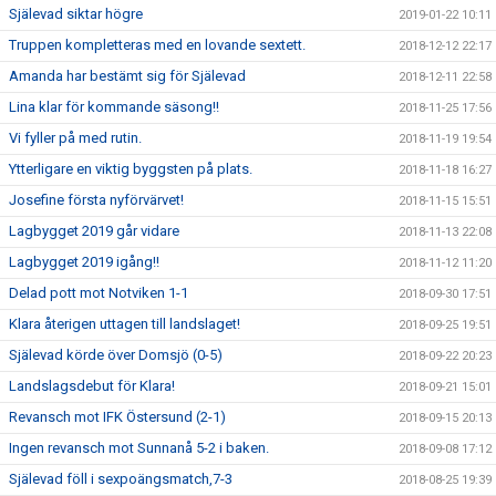
Själevad siktar högre
2019-01-22 10:11
Truppen kompletteras med en lovande sextett.
2018-12-12 22:17
Amanda har bestämt sig för Själevad
2018-12-11 22:58
Lina klar för kommande säsong!!
2018-11-25 17:56
Vi fyller på med rutin.
2018-11-19 19:54
Ytterligare en viktig byggsten på plats.
2018-11-18 16:27
Josefine första nyförvärvet!
2018-11-15 15:51
Lagbygget 2019 går vidare
2018-11-13 22:08
Lagbygget 2019 igång!!
2018-11-12 11:20
Delad pott mot Notviken 1-1
2018-09-30 17:51
Klara återigen uttagen till landslaget!
2018-09-25 19:51
Själevad körde över Domsjö (0-5)
2018-09-22 20:23
Landslagsdebut för Klara!
2018-09-21 15:01
Revansch mot IFK Östersund (2-1)
2018-09-15 20:13
Ingen revansch mot Sunnanå 5-2 i baken.
2018-09-08 17:12
Själevad föll i sexpoängsmatch,7-3
2018-08-25 19:39