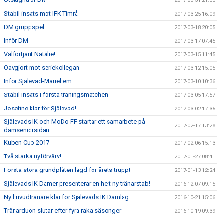
2017-03-31 21:55
Stabil insats mot IFK Timrå
2017-03-25 16:09
DM gruppspel
2017-03-18 20:05
Inför DM
2017-03-17 07:45
Välförtjänt Natalie!
2017-03-15 11:45
Oavgjort mot seriekollegan
2017-03-12 15:05
Inför Själevad-Mariehem
2017-03-10 10:36
Stabil insats i första träningsmatchen
2017-03-05 17:57
Josefine klar för Själevad!
2017-03-02 17:35
Själevads IK och MoDo FF startar ett samarbete på
2017-02-17 13:28
damseniorsidan
Kuben Cup 2017
2017-02-06 15:13
Två starka nyförvärv!
2017-01-27 08:41
Första stora grundplåten lagd för årets trupp!
2017-01-13 12:24
Själevads IK Damer presenterar en helt ny tränarstab!
2016-12-07 09:15
Ny huvudtränare klar för Själevads IK Damlag
2016-10-21 15:06
Tränarduon slutar efter fyra raka säsonger
2016-10-19 09:39