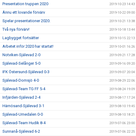
Presentation truppen 2020
2019-10-23 14:43
Ännu ett lovande förvärv
2019-10-22 09:00
Spelar presentationer 2020.
2019-10-21 13:38
Två nya förvärv!
2019-10-18 13:44
Lagbygget fortsätter
2019-10-15 22:13
Arbetet inför 2020 har startat!
2019-10-01 16:26
Notviken-Själevad 2-0
2019-09-21 17:28
Själevad-Selånger 5-0
2019-09-16 09:20
IFK Östersund-Själevad 0-3
2019-09-07 20:04
Själevad-Domsjö 4-0
2019-08-29 22:06
Själevad-Team TG FF 5-4
2019-08-24 19:09
Infjärden-Själevad 2-4
2019-08-17 17:24
Härnösand-Själevad 3-1
2019-08-10 19:45
Själevad-Umedalen 0-0
2019-08-10 18:21
Själevad-Team Hudik 8-4
2019-07-06 23:00
Sunnanå-Själevad 6-2
2019-07-06 22:25