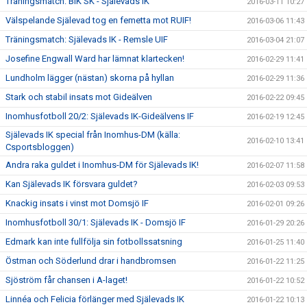
Träningsmatch: BiK SK - Själevads IK
2016-03-11 10:27
Välspelande Själevad tog en femetta mot RUIF!
2016-03-06 11:43
Träningsmatch: Själevads IK - Remsle UIF
2016-03-04 21:07
Josefine Engwall Ward har lämnat klartecken!
2016-02-29 11:41
Lundholm lägger (nästan) skorna på hyllan
2016-02-29 11:36
Stark och stabil insats mot Gideälven
2016-02-22 09:45
Inomhusfotboll 20/2: Själevads IK-Gideälvens IF
2016-02-19 12:45
Själevads IK special från Inomhus-DM (källa:
2016-02-10 13:41
Csportsbloggen)
Andra raka guldet i Inomhus-DM för Själevads IK!
2016-02-07 11:58
Kan Själevads IK försvara guldet?
2016-02-03 09:53
Knackig insats i vinst mot Domsjö IF
2016-02-01 09:26
Inomhusfotboll 30/1: Själevads IK - Domsjö IF
2016-01-29 20:26
Edmark kan inte fullfölja sin fotbollssatsning
2016-01-25 11:40
Östman och Söderlund drar i handbromsen
2016-01-22 11:25
Sjöström får chansen i A-laget!
2016-01-22 10:52
Linnéa och Felicia förlänger med Själevads IK
2016-01-22 10:13