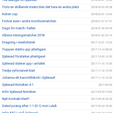
2018-02-07 18:40
Trots en strålande insats blev det bara en andra plats
2018-02-05 09:28
Kuben cup
2018-02-01 14:45
Förlust även i andra inomhusmatchen
2018-01-27 21:01
Dags för match i hallen
2018-01-26 09:49
Vårens träningsmatcher 2018
2018-01-02 20:14
Dragning i reselotteriet
2017-12-21 13:32
Truppen stärks upp ytterligare
2017-12-14 08:40
Själevad förstärker ytterligare!
2017-12-05 10:35
Själevad stärker upp i anfallet.
2017-11-16 15:09
Tredje nyförvärvet klart.
2017-11-16 15:09
Johanna ett kanontillskott i Själevad!
2017-11-14 16:35
Själevad-Notviken 4-1
2017-09-30
Inför Själevad-Notviken
2017-09-29 13:09
Nytt kontrakt klart!!
2017-09-24 20:40
Delad poäng efter 1-1 (0-1) mot Luleå.
2017-09-23 18:00
Inför AFC Luleå-Själevad