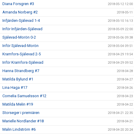
Diana Forsgren #3
2018-05-12 12:00
Amanda Norberg #2
2018-05-11
Infjärden-Själevad 1-4
2018-05-10 16:13
Inför Infjärden-Själevad
2018-05-09 22:00
Själevad-Morön 0-2
2018-05-06 09:38
Inför Själevad-Morön
2018-05-04 09:51
Kramfors-Själevad 2-5
2018-04-29 19:54
Inför Kramfors-Själevad
2018-04-29 09:52
Hanna Strandberg #7
2018-04-28
Matilda Bylund #1
2018-04-27
Lina Haga #17
2018-04-26
Cornelia Samuelsson #12
2018-04-23
Matilda Melin #19
2018-04-22
Storseger i premiären
2018-04-21 22:35
Marielle Nordlander #18
2018-04-21
Malin Lindström #6
2018-04-20 20:24