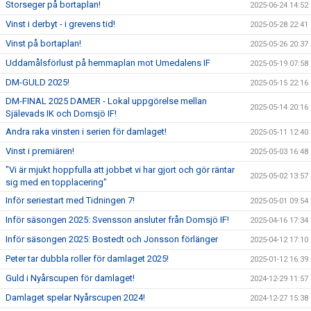
Storseger på bortaplan!
2025-06-24 14:52
Vinst i derbyt - i grevens tid!
2025-05-28 22:41
Vinst på bortaplan!
2025-05-26 20:37
Uddamålsförlust på hemmaplan mot Umedalens IF
2025-05-19 07:58
DM-GULD 2025!
2025-05-15 22:16
DM-FINAL 2025 DAMER - Lokal uppgörelse mellan
2025-05-14 20:16
Själevads IK och Domsjö IF!
Andra raka vinsten i serien för damlaget!
2025-05-11 12:40
Vinst i premiären!
2025-05-03 16:48
"Vi är mjukt hoppfulla att jobbet vi har gjort och gör räntar
2025-05-02 13:57
sig med en topplacering"
Inför seriestart med Tidningen 7!
2025-05-01 09:54
Inför säsongen 2025: Svensson ansluter från Domsjö IF!
2025-04-16 17:34
Inför säsongen 2025: Bostedt och Jonsson förlänger
2025-04-12 17:10
Peter tar dubbla roller för damlaget 2025!
2025-01-12 16:39
Guld i Nyårscupen för damlaget!
2024-12-29 11:57
Damlaget spelar Nyårscupen 2024!
2024-12-27 15:38