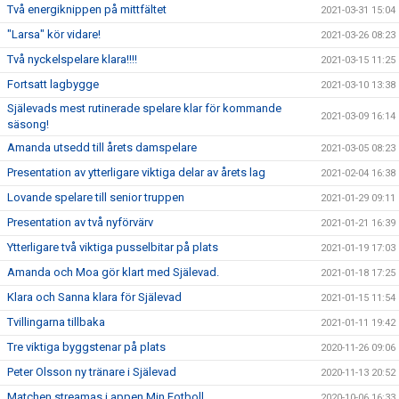
Två energiknippen på mittfältet
2021-03-31 15:04
"Larsa" kör vidare!
2021-03-26 08:23
Två nyckelspelare klara!!!!
2021-03-15 11:25
Fortsatt lagbygge
2021-03-10 13:38
Själevads mest rutinerade spelare klar för kommande
2021-03-09 16:14
säsong!
Amanda utsedd till årets damspelare
2021-03-05 08:23
Presentation av ytterligare viktiga delar av årets lag
2021-02-04 16:38
Lovande spelare till senior truppen
2021-01-29 09:11
Presentation av två nyförvärv
2021-01-21 16:39
Ytterligare två viktiga pusselbitar på plats
2021-01-19 17:03
Amanda och Moa gör klart med Själevad.
2021-01-18 17:25
Klara och Sanna klara för Själevad
2021-01-15 11:54
Tvillingarna tillbaka
2021-01-11 19:42
Tre viktiga byggstenar på plats
2020-11-26 09:06
Peter Olsson ny tränare i Själevad
2020-11-13 20:52
Matchen streamas i appen Min Fotboll
2020-10-06 16:33