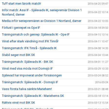
Tuff start men lärorik match!
2016-04-25 09:47
Inför match: Assi IF - Själevads IK, seriepremiär Division 1
2016-04-22 10:14
Norrland, damer
Media inför seriepremiären av Division 1 Norrland, damer
2016-04-22 10:05
Förlust i genrepet vs Ope IF
2016-04-18 09:50
Träningsmatch och genrep: Själevads IK - Ope IF
2016-04-15 13:16
Vinst efter stark vändning mot IFK Timrå!
2016-04-11 10:47
Träningsmatch: IFK Timrå - Själevads IK
2016-04-08 14:35
Stabil seger mot BiK SK
2016-04-04 13:44
Träningsmatch: Själevads IK - BiK SK
2016-04-01 11:27
Vinst med viss möda mot Domsjö IF
2016-03-29 10:33
Själevad har imponerat under försäsongen
2016-03-24 08:52
Träningsmatch: Själevads IK - Domsjö IF
2016-03-24
Vass första halva sänkte Mariehem!
2016-03-21 08:48
Träningsmatch: Själevads IK - Mariehems SK
2016-03-18 13:14
Rättvis vinst mot BiK SK
2016-03-13 15:54