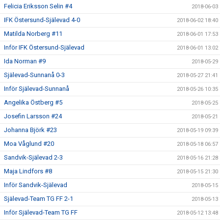
Felicia Eriksson Selin #4
2018-06-03
IFK Östersund-Själevad 4-0
2018-06-02 18:40
Matilda Norberg #11
2018-06-01 17:53
Inför IFK Östersund-Själevad
2018-06-01 13:02
Ida Norman #9
2018-05-29
Själevad-Sunnanå 0-3
2018-05-27 21:41
Inför Själevad-Sunnanå
2018-05-26 10:35
Angelika Östberg #5
2018-05-25
Josefin Larsson #24
2018-05-21
Johanna Björk #23
2018-05-19 09:39
Moa Våglund #20
2018-05-18 06:57
Sandvik-Själevad 2-3
2018-05-16 21:28
Maja Lindfors #8
2018-05-15 21:30
Inför Sandvik-Själevad
2018-05-15
Själevad-Team TG FF 2-1
2018-05-13
Inför Själevad-Team TG FF
2018-05-12 13:48