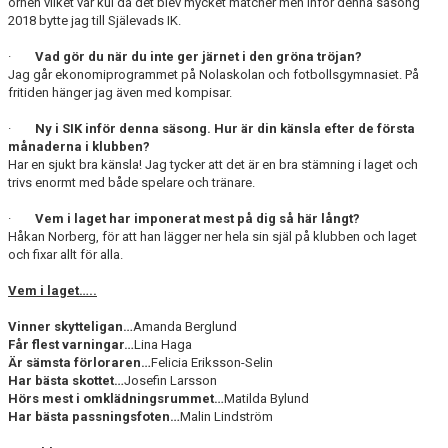
örnen vilket var kul då det blev mycket matcher men inför denna säsong
2018 bytte jag till Själevads IK.
·
Vad gör du när du inte ger järnet i den gröna tröjan?
Jag går ekonomiprogrammet på Nolaskolan och fotbollsgymnasiet. På
fritiden hänger jag även med kompisar.
·
Ny i SIK inför denna säsong. Hur är din känsla efter de första
månaderna i klubben?
Har en sjukt bra känsla! Jag tycker att det är en bra stämning i laget och
trivs enormt med både spelare och tränare.
·
Vem i laget har imponerat mest på dig så här långt?
Håkan Norberg, för att han lägger ner hela sin själ på klubben och laget
och fixar allt för alla.
Vem i laget…..
Vinner skytteligan…
Amanda Berglund
Får flest varningar…
Lina Haga
Är sämsta förloraren…
Felicia Eriksson-Selin
Har bästa skottet…
Josefin Larsson
Hörs mest i omklädningsrummet…
Matilda Bylund
Har bästa passningsfoten…
Malin Lindström