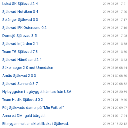
Luleå SK-Själevad 2-4
2019-06-23 17:21
Själevad-Notviken 0-4
2019-06-23 17:20
Selånger-Själevad 0-3
2019-06-23 17:17
Själevad-IFK Östersund 0-2
2019-06-23 17:16
Domsjö-Själevad 3-5
2019-06-23 17:08
Själevad-Infjärden 2-1
2019-05-26 13:58
Team TG-Själevad 7-3
2019-05-26 13:50
Själevad-Härnösand 2-1
2019-05-26 13:43
Säker seger 2-0 mot Umedalen
2019-05-06 08:44
Arnäs-Själevad 2 0-3
2019-04-30 08:50
Själevad-Sunnanå 3-7
2019-04-29 08:32
Ny byggsten i lagbygget hämtas från USA
2019-04-26 20:39
Team Hudik-Själevad 0-2
2019-04-21 19:40
Följ Själevads damer på ”Min Fotboll”
2019-04-20 09:07
Ännu ett DM- guld bärgat!!
2019-04-07 17:24
Ett nygammalt ansikte tillbaka i Själevad.
2019-03-13 22:12