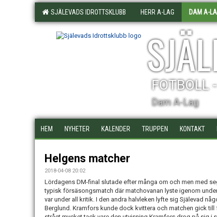
SJÄLEVADS IDROTTSKLUBB
HERR A-LAG
DAM A-L
SJÄL
FOTBOLL 
Dam A-Lag
HEM
NYHETER
KALENDER
TRUPPEN
KONTAKT
Helgens matcher
2018-04-08 20:02
Lördagens DM-final slutade efter många om och men med seger
typisk försäsongsmatch där matchovanan lyste igenom under 
var under all kritik. I den andra halvleken lyfte sig Själeva
Berglund. Kramfors kunde dock kvittera och matchen gick till 
strået mycket tack vare den utvisning Kramfors drog på sig i s