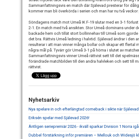
Sammanfattningsvis en match där Själevad presterar för dåligt
kommer man bli överkörda i serien och man har nu två veckor 
Söndagens match mot Umeå IK F-19 slutar med en 3-1 förlust 
2-1. En match med två ansikten. Stor Umeå dominans under de
backade hem och tillät stort bollinnehav till Umeå som gjorde
det bra. Rättvis Umeå ledning i halvtid. Själevad ändrar i den a
resulterar i att man vinner många bollar och skapar ett flerta
några mål på. Tyvärr gör Umeå 3-1 på hörna i slutet av matche
Sammanfattningsvis vinner Umeå rättvist sett till det spelmäss
förändrade matchbilden till den andra halvleken och sett till må
rättvist.
Nyhetsarkiv
Nya spelare in och efterlängtad comeback i sikte när Själevad
Eriksén spelar med Själevad 2026!
Äntligen seriepremiär 2026 - ikväll sparkar Division 1 Norra ig
Dubbel förstärkning inför premiären – Mellouk och Widesjö kl