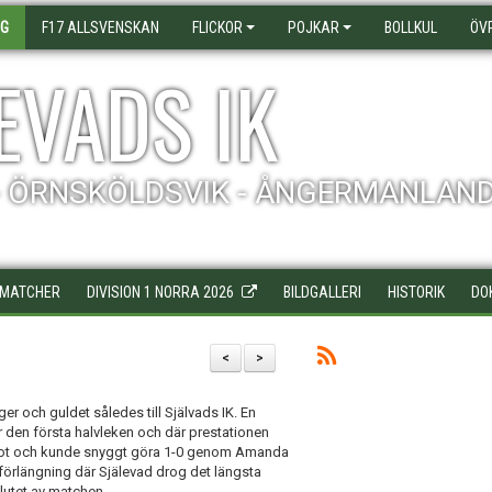
AG
F17 ALLSVENSKAN
FLICKOR
POJKAR
BOLLKUL
ÖV
EVADS IK
- ÖRNSKÖLDSVIK - ÅNGERMANLAN
MATCHER
DIVISION 1 NORRA 2026
BILDGALLERI
HISTORIK
DO
<
>
 och guldet således till Självads IK. En
den första halvleken och där prestationen
d något och kunde snyggt göra 1-0 genom Amanda
förlängning där Själevad drog det längsta
lutet av matchen.