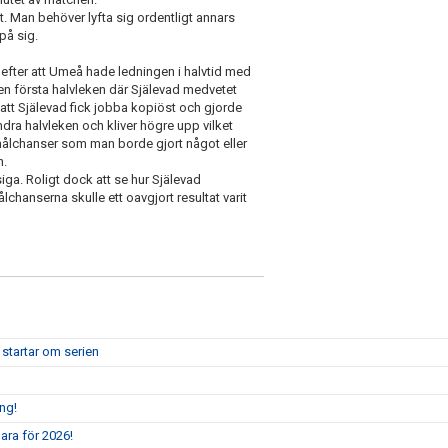
. Man behöver lyfta sig ordentligt annars
på sig.
efter att Umeå hade ledningen i halvtid med
n första halvleken där Själevad medvetet
 att Själevad fick jobba kopiöst och gjorde
ndra halvleken och kliver högre upp vilket
l målchanser som man borde gjort något eller
n.
iga. Roligt dock att se hur Själevad
lchanserna skulle ett oavgjort resultat varit
 startar om serien
ång!
ara för 2026!