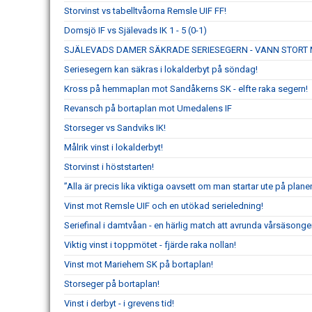
Storvinst vs tabelltvåorna Remsle UIF FF!
Domsjö IF vs Själevads IK 1 - 5 (0-1)
SJÄLEVADS DAMER SÄKRADE SERIESEGERN - VANN STORT 
Seriesegern kan säkras i lokalderbyt på söndag!
Kross på hemmaplan mot Sandåkerns SK - elfte raka segern!
Revansch på bortaplan mot Umedalens IF
Storseger vs Sandviks IK!
Målrik vinst i lokalderbyt!
Storvinst i höststarten!
”Alla är precis lika viktiga oavsett om man startar ute på planen
Vinst mot Remsle UIF och en utökad serieledning!
Seriefinal i damtvåan - en härlig match att avrunda vårsäsong
Viktig vinst i toppmötet - fjärde raka nollan!
Vinst mot Mariehem SK på bortaplan!
Storseger på bortaplan!
Vinst i derbyt - i grevens tid!