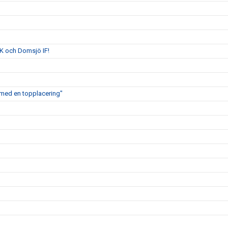
K och Domsjö IF!
ig med en topplacering"