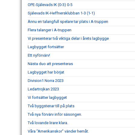
OPE-Själevads IK (0-3) 0-5
Själevads IK-Heffnersklubban 1-3 (1-1)
Ännu en talangfull spelare tar plats i A-truppen
Flera talanger i A-truppen
Vi presenterar två viktiga delar i årets lagbygge
Lagbygget fortsätter
Ett nyförvärv!
Nästa duo att presenteras
Lagbygget har börjat
Division1 Norra 2023
Ledartrojkan 2023
Vi fortsätter lagbygget
Två byggstenar till på plats
Två nya förvärv inför säsongen.
Två lovande lirare klara.
Våra ”Amerikanskor” vänder hemåt.