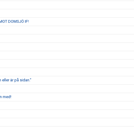
MOT DOMSJÖ IF!
 eller är på sidan.”
en med!