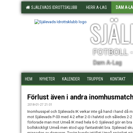
SJÄLEVADS IDROTTSKLUBB
HERR A-LAG
DAM A-L
SJÄL
FOTBOLL 
Dam A-Lag
HEM
NYHETER
KALENDER
TRUPPEN
KONTAKT
Förlust även i andra inomhusmatc
2018-01-27 21:01
Inomhusspel och Själevads IK verkar inte gå hand i hand då 
mot Själevads P-03 med 4-2 efter 2-0 i halvtid och således 2-
förlorade man mot Umeå IK med hela 6-0. Själevad gör en bra 
bollskickligt Umeå men stod upp fantastiskt bra. Själevad skul
missades av domaren. Tyvärr kunde istället Umeå snöpligt göra 