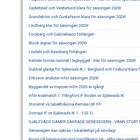
Cederblad och Vesterlund klara för säsongen 2026!
Grundström och Gustafsson klara för säsongen 2026!
Lindberg klar för säsongen 2026!
Forsberg och Gabrielsson förlänger!
Block signar för säsongen 2026!
Lindahl och Kassberg förlänger!
Karlsén tionde namnet i lagbygget - klar för säsongen 2026!
Dubbel glädje för Själevads IK – Berglund och Fridlund klara f
Eriksson ansluter inför säsongen 2026!
Byggandet av truppen inför 2026 är igång!
Inför kvalmatch 1: Trångfors IF Boden vs Själevads IK
Storvinst vs tabelltvåorna Remsle UIF FF!
Domsjö IF vs Själevads IK 1 - 5 (0-1)
SJÄLEVADS DAMER SÄKRADE SERIESEGERN - VANN STORT 
Seriesegern kan säkras i lokalderbyt på söndag!
Kross på hemmaplan mot Sandåkerns SK - elfte raka segern!