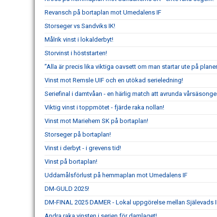
Revansch på bortaplan mot Umedalens IF
Storseger vs Sandviks IK!
Målrik vinst i lokalderbyt!
Storvinst i höststarten!
”Alla är precis lika viktiga oavsett om man startar ute på planen
Vinst mot Remsle UIF och en utökad serieledning!
Seriefinal i damtvåan - en härlig match att avrunda vårsäsong
Viktig vinst i toppmötet - fjärde raka nollan!
Vinst mot Mariehem SK på bortaplan!
Storseger på bortaplan!
Vinst i derbyt - i grevens tid!
Vinst på bortaplan!
Uddamålsförlust på hemmaplan mot Umedalens IF
DM-GULD 2025!
DM-FINAL 2025 DAMER - Lokal uppgörelse mellan Själevads I
Andra raka vinsten i serien för damlaget!