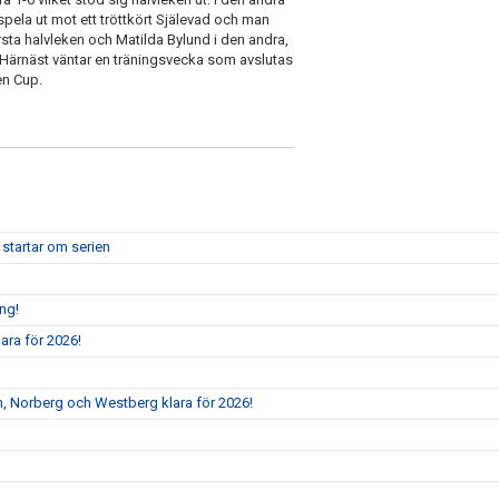
pela ut mot ett tröttkört Själevad och man
ta halvleken och Matilda Bylund i den andra,
Härnäst väntar en träningsvecka som avslutas
ben Cup.
 startar om serien
ång!
ara för 2026!
, Norberg och Westberg klara för 2026!
!