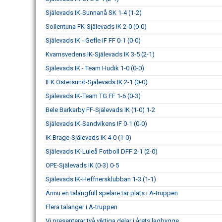
Själevads IK-Sunnanå SK 1-4 (1-2)
Sollentuna FK-Själevads IK 2-0 (0-0)
Själevads IK - Gefle IF FF 0-1 (0-0)
Kvarnsvedens IK-Själevads IK 3-5 (2-1)
Själevads IK - Team Hudik 1-0 (0-0)
IFK Östersund-Själevads IK 2-1 (0-0)
Själevads IK-Team TG FF 1-6 (0-3)
Bele Barkarby FF-Själevads IK (1-0) 1-2
Själevads IK-Sandvikens IF 0-1 (0-0)
IK Brage-Själevads IK 4-0 (1-0)
Själevads IK-Luleå Fotboll DFF 2-1 (2-0)
OPE-Själevads IK (0-3) 0-5
Själevads IK-Heffnersklubban 1-3 (1-1)
Ännu en talangfull spelare tar plats i A-truppen
Flera talanger i A-truppen
Vi presenterar två viktiga delar i årets lagbygge