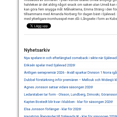
halvleken är det aldrig något snack om saken utan Umeå kan s
kan göra fem snygga mål. Målvakterna, Emma Sträng i den förs
tillsammans med Amanda Norberg för dagen bäst i Själevad. 
med ytterligare inomhusspel men då i Långsele i form av Ku
Nyhetsarkiv
Nya spelare in och efterlängtad comeback i sikte när Själevad
Eriksén spelar med Själevad 2026!
Äntligen seriepremiär 2026 - ikväll sparkar Division 1 Norra ig
Dubbel förstärkning inför premiären – Mellouk och Widesjö kl
Agnes Jonsson satsar vidare säsongen 2026!
Ledarstaben tar form - Olsson, Lundberg, Dimoski, Göransson
Kapten Bostedt blir kvar i klubben - klar för säsongen 2026!
Elsa Jonsson förlänger - klar för 2026!
Hagström återvänder till Själevads IK - klar för säsongen 2026