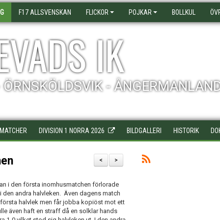
AG
F17 ALLSVENSKAN
FLICKOR
POJKAR
BOLLKUL
ÖV
EVADS IK
- ÖRNSKÖLDSVIK - ÅNGERMANLAN
MATCHER
DIVISION 1 NORRA 2026
BILDGALLERI
HISTORIK
DO
hen
<
>
man i den första inomhusmatchen förlorade
2 i den andra halvleken. Även dagens match
första halvlek men får jobba kopiöst mot ett
le även haft en straff då en solklar hands
1-0 vilket stod sig halvleken ut. I den andra