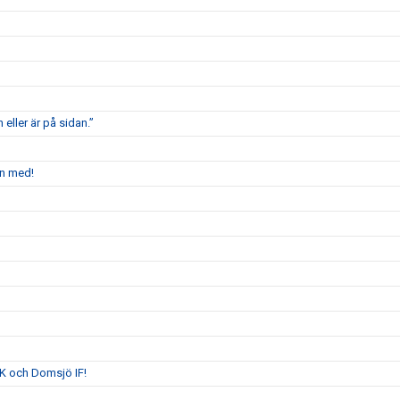
 eller är på sidan.”
en med!
K och Domsjö IF!