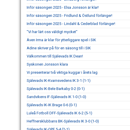
Inför säsongen 2025 - Elsa Jonsson är klar!
Inför säsongen 2025 - Fridlund & Östlund förlänger!
Inför säsongen 2025 - Lindahl & Cederblad förlänger!
"Vi har lärt oss väldigt mycket"
Även Irma är klar för ytterliggare spel i SIK
Adine skriver på för en säsong till i SIK
Välkommen till Själevads IK Dean!
Syskonen Jonsson klara
Vi presenterar två viktiga kuggar i årets lag
Själevads IK-Kvarnsvedens IK 3-1 (1-1)
Själevads IK-Bele Barkaby 0-2 (0-1)
Sandvikens IF-Själevads IK 1-0 (1-0)
Själevads IK-IK Brage 0-6 (0-1)
Luleå Fotboll DFF-Själevads IK 6-2 (5-1)
Heffnersklubbans BK-Själevads IK 3-0 (1-0)
Själevads IK-OPE 5-4 (2-1)