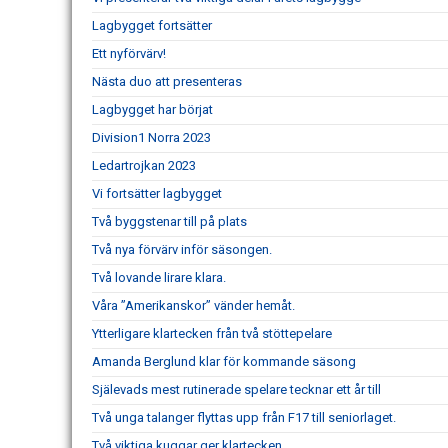
Lagbygget fortsätter
Ett nyförvärv!
Nästa duo att presenteras
Lagbygget har börjat
Division1 Norra 2023
Ledartrojkan 2023
Vi fortsätter lagbygget
Två byggstenar till på plats
Två nya förvärv inför säsongen.
Två lovande lirare klara.
Våra ”Amerikanskor” vänder hemåt.
Ytterligare klartecken från två stöttepelare
Amanda Berglund klar för kommande säsong
Själevads mest rutinerade spelare tecknar ett år till
Två unga talanger flyttas upp från F17 till seniorlaget.
Två viktiga kuggar ger klartecken