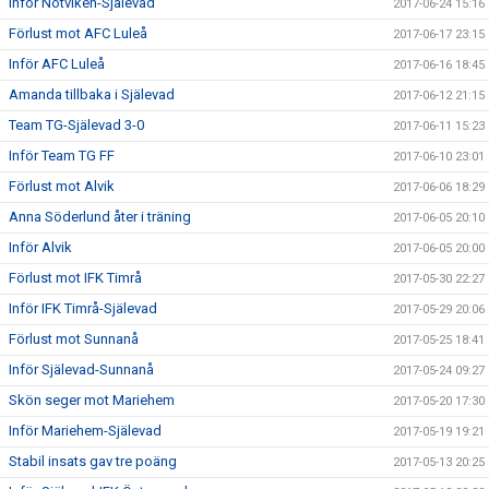
Inför Notviken-Själevad
2017-06-24 15:16
Förlust mot AFC Luleå
2017-06-17 23:15
Inför AFC Luleå
2017-06-16 18:45
Amanda tillbaka i Själevad
2017-06-12 21:15
Team TG-Själevad 3-0
2017-06-11 15:23
Inför Team TG FF
2017-06-10 23:01
Förlust mot Alvik
2017-06-06 18:29
Anna Söderlund åter i träning
2017-06-05 20:10
Inför Alvik
2017-06-05 20:00
Förlust mot IFK Timrå
2017-05-30 22:27
Inför IFK Timrå-Själevad
2017-05-29 20:06
Förlust mot Sunnanå
2017-05-25 18:41
Inför Själevad-Sunnanå
2017-05-24 09:27
Skön seger mot Mariehem
2017-05-20 17:30
Inför Mariehem-Själevad
2017-05-19 19:21
Stabil insats gav tre poäng
2017-05-13 20:25