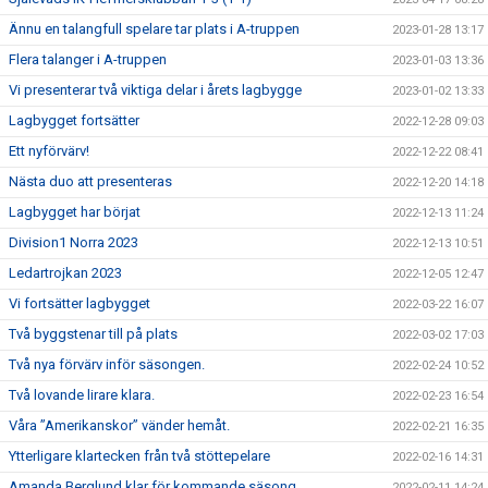
Ännu en talangfull spelare tar plats i A-truppen
2023-01-28 13:17
Flera talanger i A-truppen
2023-01-03 13:36
Vi presenterar två viktiga delar i årets lagbygge
2023-01-02 13:33
Lagbygget fortsätter
2022-12-28 09:03
Ett nyförvärv!
2022-12-22 08:41
Nästa duo att presenteras
2022-12-20 14:18
Lagbygget har börjat
2022-12-13 11:24
Division1 Norra 2023
2022-12-13 10:51
Ledartrojkan 2023
2022-12-05 12:47
Vi fortsätter lagbygget
2022-03-22 16:07
Två byggstenar till på plats
2022-03-02 17:03
Två nya förvärv inför säsongen.
2022-02-24 10:52
Två lovande lirare klara.
2022-02-23 16:54
Våra ”Amerikanskor” vänder hemåt.
2022-02-21 16:35
Ytterligare klartecken från två stöttepelare
2022-02-16 14:31
Amanda Berglund klar för kommande säsong
2022-02-11 14:24