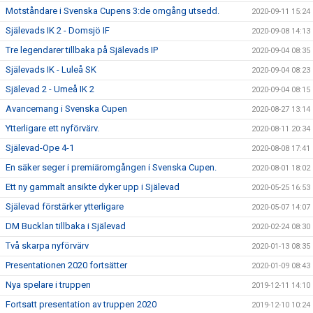
Motståndare i Svenska Cupens 3:de omgång utsedd.
2020-09-11 15:24
Själevads IK 2 - Domsjö IF
2020-09-08 14:13
Tre legendarer tillbaka på Själevads IP
2020-09-04 08:35
Själevads IK - Luleå SK
2020-09-04 08:23
Själevad 2 - Umeå IK 2
2020-09-04 08:15
Avancemang i Svenska Cupen
2020-08-27 13:14
Ytterligare ett nyförvärv.
2020-08-11 20:34
Själevad-Ope 4-1
2020-08-08 17:41
En säker seger i premiäromgången i Svenska Cupen.
2020-08-01 18:02
Ett ny gammalt ansikte dyker upp i Själevad
2020-05-25 16:53
Själevad förstärker ytterligare
2020-05-07 14:07
DM Bucklan tillbaka i Själevad
2020-02-24 08:30
Två skarpa nyförvärv
2020-01-13 08:35
Presentationen 2020 fortsätter
2020-01-09 08:43
Nya spelare i truppen
2019-12-11 14:10
Fortsatt presentation av truppen 2020
2019-12-10 10:24