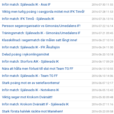
Inför match: Själevads IK - Assi IF
2016-07-30 11:55
Viktig men turlig poäng i oavgjorda mötet mot IFK Timrå!
2016-07-28 11:53
Inför match: IFK Timrå - Själevads IK
2016-07-26 13:16
Persson segerorganisatör vs Gimonäs/Umedalens IF!
2016-07-22 16:14
Träningsmatch: Själevads IK - Gimonäs/Umedalens IF
2016-07-21 09:45
Klasskillnad i segermatch där målen satt långt inne!
2016-06-27 10:10
Inför match: Själevads IK - IFK Åkullsjön
2016-06-24 11:00
Delad poäng i nykomlingsmötet
2016-06-20 10:18
Inför match: Storfors AIK - Själevads IK
2016-06-17 09:29
Nära att hålla men förlust till slut mot Team TG FF
2016-06-13 10:55
Inför match: Själevads IK - Team TG FF
2016-06-10 14:06
Stark poäng mot en av seriefavoriterna!
2016-06-07 12:17
Inför match: Själevads IK - Notvikens IK
2016-06-05 15:42
Viktig seger mot Krokom Dvärsätt!
2016-05-30 09:48
Inför match: Krokom Dvärsätt IF - Själevads IK
2016-05-27 11:16
Stark första halvlek räckte mot Mariehem!
2016-05-23 09:58