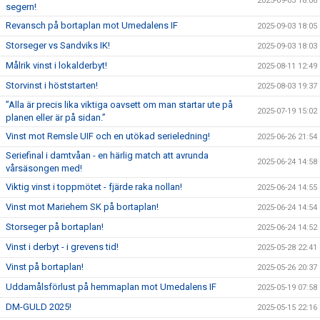
2025-09-03 18:06
segern!
Revansch på bortaplan mot Umedalens IF
2025-09-03 18:05
Storseger vs Sandviks IK!
2025-09-03 18:03
Målrik vinst i lokalderbyt!
2025-08-11 12:49
Storvinst i höststarten!
2025-08-03 19:37
”Alla är precis lika viktiga oavsett om man startar ute på
2025-07-19 15:02
planen eller är på sidan.”
Vinst mot Remsle UIF och en utökad serieledning!
2025-06-26 21:54
Seriefinal i damtvåan - en härlig match att avrunda
2025-06-24 14:58
vårsäsongen med!
Viktig vinst i toppmötet - fjärde raka nollan!
2025-06-24 14:55
Vinst mot Mariehem SK på bortaplan!
2025-06-24 14:54
Storseger på bortaplan!
2025-06-24 14:52
Vinst i derbyt - i grevens tid!
2025-05-28 22:41
Vinst på bortaplan!
2025-05-26 20:37
Uddamålsförlust på hemmaplan mot Umedalens IF
2025-05-19 07:58
DM-GULD 2025!
2025-05-15 22:16