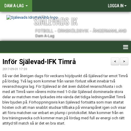
DAM A-LAG
LOGGA IN
SJÄLEVADS IK
FOTBOLL - ÖRNSKÖLDSVIK - ÅNGERMANLAND
Dam A-Lag
HEM
Inför Själevad-IFK Timrå
<
>
2017-09-01 17:59
NYHETER
Så var det återigen dags för veckans höjdpunkt då Själevad tar emot Timrå
på lördag. Två lag som kommer från varsin förlust vilket innebär två
KALENDER
revanschsugna lag. För Själevad är det även dubbel revanschlusta i och
med att Timrå vann vårens möte med 1-0 där Själevad dominerade stora
TRUPPEN
delar av matchen men lyckades inte vända det tidiga ledningsmålet Timrå
blev bjuden på. Förhoppningsvis kan Själevad fortsätta som man startat
hösten och att man snabbt studsar tillbaka på vinnarspåret igen och visar
KONTAKT
att förra matchen var enbart en plump i protokollet. Man kommer från en
bra träningsvecka och kommer man på lördag med full av energi och rätt
MATCHER
attityd till match så är det en bra start.