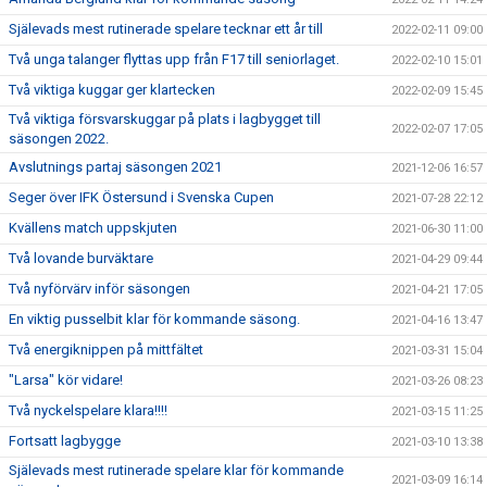
Själevads mest rutinerade spelare tecknar ett år till
2022-02-11 09:00
Två unga talanger flyttas upp från F17 till seniorlaget.
2022-02-10 15:01
Två viktiga kuggar ger klartecken
2022-02-09 15:45
Två viktiga försvarskuggar på plats i lagbygget till
2022-02-07 17:05
säsongen 2022.
Avslutnings partaj säsongen 2021
2021-12-06 16:57
Seger över IFK Östersund i Svenska Cupen
2021-07-28 22:12
Kvällens match uppskjuten
2021-06-30 11:00
Två lovande burväktare
2021-04-29 09:44
Två nyförvärv inför säsongen
2021-04-21 17:05
En viktig pusselbit klar för kommande säsong.
2021-04-16 13:47
Två energiknippen på mittfältet
2021-03-31 15:04
"Larsa" kör vidare!
2021-03-26 08:23
Två nyckelspelare klara!!!!
2021-03-15 11:25
Fortsatt lagbygge
2021-03-10 13:38
Själevads mest rutinerade spelare klar för kommande
2021-03-09 16:14