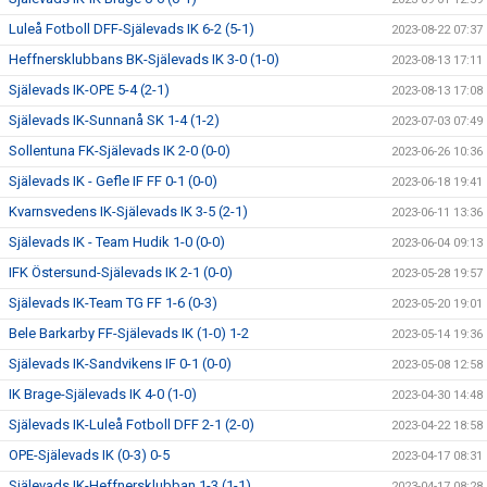
Luleå Fotboll DFF-Själevads IK 6-2 (5-1)
2023-08-22 07:37
Heffnersklubbans BK-Själevads IK 3-0 (1-0)
2023-08-13 17:11
Själevads IK-OPE 5-4 (2-1)
2023-08-13 17:08
Själevads IK-Sunnanå SK 1-4 (1-2)
2023-07-03 07:49
Sollentuna FK-Själevads IK 2-0 (0-0)
2023-06-26 10:36
Själevads IK - Gefle IF FF 0-1 (0-0)
2023-06-18 19:41
Kvarnsvedens IK-Själevads IK 3-5 (2-1)
2023-06-11 13:36
Själevads IK - Team Hudik 1-0 (0-0)
2023-06-04 09:13
IFK Östersund-Själevads IK 2-1 (0-0)
2023-05-28 19:57
Själevads IK-Team TG FF 1-6 (0-3)
2023-05-20 19:01
Bele Barkarby FF-Själevads IK (1-0) 1-2
2023-05-14 19:36
Själevads IK-Sandvikens IF 0-1 (0-0)
2023-05-08 12:58
IK Brage-Själevads IK 4-0 (1-0)
2023-04-30 14:48
Själevads IK-Luleå Fotboll DFF 2-1 (2-0)
2023-04-22 18:58
OPE-Själevads IK (0-3) 0-5
2023-04-17 08:31
Själevads IK-Heffnersklubban 1-3 (1-1)
2023-04-17 08:28