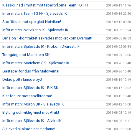
Klasskillnad i mötet mot tabelltvåorna Team TG FF!
2016-09-19 11:16
Inför match: Team TG FF - Själevads IK
2016-09-16 20:26
Storförlust mot spelglatt Notviken!
2016-09-12 09:38
Inför match: Notvikens IK - Själevads IK
2016-09-09 13:24
Division 1-kontraktet säkrades mot Krokom Dvärsätt!
2016-09-05 09:53
Inför match: Själevads IK - Krokom Dvärsätt IF
2016-09-02 09:54
Tomgång mot Mariehem SK!
2016-08-29 10:06
Inför match: Mariehem SK - Själevads IK
2016-08-26 10:48
Gästspel för duo från Maldiverna!
2016-08-26 10:40
Delad pott i länsderbyt!
2016-08-19 10:19
Inför match: Själevads IK - BiK SK
2016-08-17 10:02
Klar förlust mot tabelltreorna!
2016-08-15 10:40
Inför match: Morön BK - Själevads IK
2016-08-12 15:00
Blytung och viktig vinst mot Alvik!
2016-08-08 12:19
Inför match: Själevads IK - Alviks IK
2016-08-05 15:11
Själevad skakade serieledarna!
2016-08-01 10:00