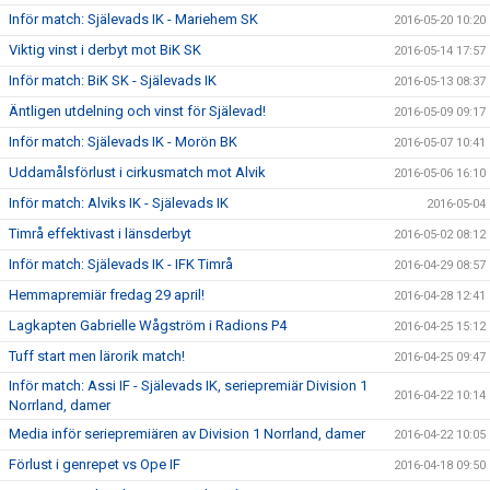
Inför match: Själevads IK - Mariehem SK
2016-05-20 10:20
Viktig vinst i derbyt mot BiK SK
2016-05-14 17:57
Inför match: BiK SK - Själevads IK
2016-05-13 08:37
Äntligen utdelning och vinst för Själevad!
2016-05-09 09:17
Inför match: Själevads IK - Morön BK
2016-05-07 10:41
Uddamålsförlust i cirkusmatch mot Alvik
2016-05-06 16:10
Inför match: Alviks IK - Själevads IK
2016-05-04
Timrå effektivast i länsderbyt
2016-05-02 08:12
Inför match: Själevads IK - IFK Timrå
2016-04-29 08:57
Hemmapremiär fredag 29 april!
2016-04-28 12:41
Lagkapten Gabrielle Wågström i Radions P4
2016-04-25 15:12
Tuff start men lärorik match!
2016-04-25 09:47
Inför match: Assi IF - Själevads IK, seriepremiär Division 1
2016-04-22 10:14
Norrland, damer
Media inför seriepremiären av Division 1 Norrland, damer
2016-04-22 10:05
Förlust i genrepet vs Ope IF
2016-04-18 09:50