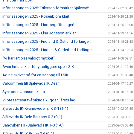
ansluter från USA!
Inför säsongen 2025: Eriksson förstärker Själevad!
2024-12-02 08:42
Inför säsongen 2025 - Rosenblom klar!
2024-11-28 21:28
Inför säsongen 2025 - Lindberg förlänger!
2024-11-25 19:00
Inför säsongen 2025 - Elsa Jonsson är klar!
2024-11-19 14:56
Inför säsongen 2025 - Fridlund & Östlund förlänger!
2024-11-18 21:43
Inför säsongen 2025 - Lindahl & Cederblad förlänger!
2024-11-14 16:23
"Vi har lärt oss väldigt mycket"
2024-11-08 09:51
Även Irma är klar för ytterliggare spel i SIK
2024-03-11 12:40
Adine skriver på för en säsong till i SIK
2024-03-11 09:48
Välkommen till Själevads IK Dean!
2024-01-17 10:27
Syskonen Jonsson klara
2024-01-10 15:10
Vi presenterar två viktiga kuggar i årets lag
2024-01-08 16:54
Själevads IK-Kvarnsvedens IK 3-1 (1-1)
2023-10-02 07:35
Själevads IK-Bele Barkaby 0-2 (0-1)
2023-09-13 09:31
Sandvikens IF-Själevads IK 1-0 (1-0)
2023-09-05 08:40
Själevads IK-IK Brage 0-6 (0-1)
2023-09-01 12:59