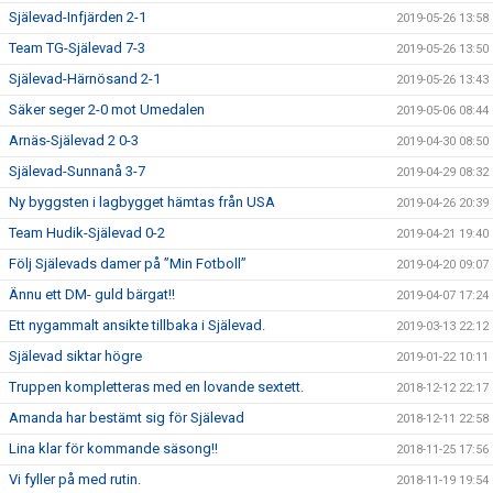
Själevad-Infjärden 2-1
2019-05-26 13:58
Team TG-Själevad 7-3
2019-05-26 13:50
Själevad-Härnösand 2-1
2019-05-26 13:43
Säker seger 2-0 mot Umedalen
2019-05-06 08:44
Arnäs-Själevad 2 0-3
2019-04-30 08:50
Själevad-Sunnanå 3-7
2019-04-29 08:32
Ny byggsten i lagbygget hämtas från USA
2019-04-26 20:39
Team Hudik-Själevad 0-2
2019-04-21 19:40
Följ Själevads damer på ”Min Fotboll”
2019-04-20 09:07
Ännu ett DM- guld bärgat!!
2019-04-07 17:24
Ett nygammalt ansikte tillbaka i Själevad.
2019-03-13 22:12
Själevad siktar högre
2019-01-22 10:11
Truppen kompletteras med en lovande sextett.
2018-12-12 22:17
Amanda har bestämt sig för Själevad
2018-12-11 22:58
Lina klar för kommande säsong!!
2018-11-25 17:56
Vi fyller på med rutin.
2018-11-19 19:54