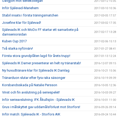
Oavgjort mot seriekollegan
2017-03-12 15:05
Inför Själevad-Mariehem
2017-03-10 10:36
Stabil insats i första träningsmatchen
2017-03-05 17:57
Josefine klar för Själevad!
2017-03-02 17:35
Själevads IK och MoDo FF startar ett samarbete på
2017-02-17 13:28
damseniorsidan
Kuben Cup 2017
2017-02-06 15:13
Två starka nyförvärv!
2017-01-27 08:41
Första stora grundplåten lagd för årets trupp!
2017-01-13 12:24
Själevads IK Damer presenterar en helt ny tränarstab!
2016-12-07 09:15
Ny huvudtränare klar för Själevads IK Damlag
2016-10-21 15:06
Tränarduon slutar efter fyra raka säsonger
2016-10-19 09:39
Korsbandsskada på Natalie Persson
2016-10-05 12:36
Vinst och fin avslutning på seriespelet!
2016-10-03 09:27
Inför serieavslutning: IFK Åkullsjön - Själevads IK
2016-10-01 11:00
Grus i målskyttet gav uddamålsförlust mot Storfors!
2016-09-26 09:14
Inför match: Själevads IK - Storfors AIK
2016-09-24 10:44