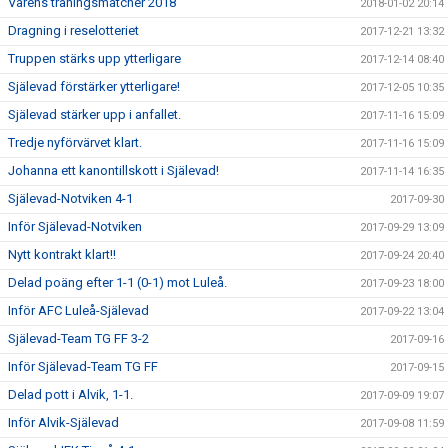
Vårens träningsmatcher 2018
2018-01-02 20:14
Dragning i reselotteriet
2017-12-21 13:32
Truppen stärks upp ytterligare
2017-12-14 08:40
Själevad förstärker ytterligare!
2017-12-05 10:35
Själevad stärker upp i anfallet.
2017-11-16 15:09
Tredje nyförvärvet klart.
2017-11-16 15:09
Johanna ett kanontillskott i Själevad!
2017-11-14 16:35
Själevad-Notviken 4-1
2017-09-30
Inför Själevad-Notviken
2017-09-29 13:09
Nytt kontrakt klart!!
2017-09-24 20:40
Delad poäng efter 1-1 (0-1) mot Luleå.
2017-09-23 18:00
Inför AFC Luleå-Själevad
2017-09-22 13:04
Själevad-Team TG FF 3-2
2017-09-16
Inför Själevad-Team TG FF
2017-09-15
Delad pott i Alvik, 1-1.
2017-09-09 19:07
Inför Alvik-Själevad
2017-09-08 11:59