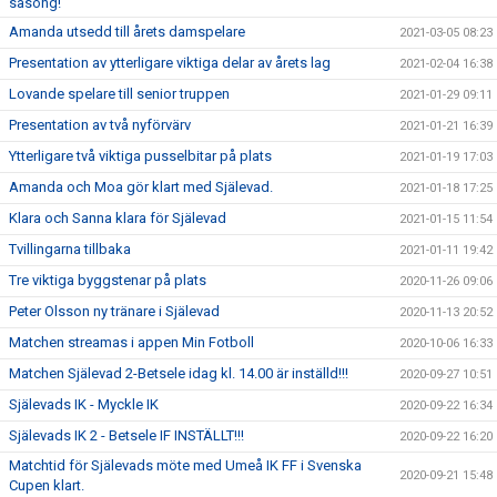
säsong!
Amanda utsedd till årets damspelare
2021-03-05 08:23
Presentation av ytterligare viktiga delar av årets lag
2021-02-04 16:38
Lovande spelare till senior truppen
2021-01-29 09:11
Presentation av två nyförvärv
2021-01-21 16:39
Ytterligare två viktiga pusselbitar på plats
2021-01-19 17:03
Amanda och Moa gör klart med Själevad.
2021-01-18 17:25
Klara och Sanna klara för Själevad
2021-01-15 11:54
Tvillingarna tillbaka
2021-01-11 19:42
Tre viktiga byggstenar på plats
2020-11-26 09:06
Peter Olsson ny tränare i Själevad
2020-11-13 20:52
Matchen streamas i appen Min Fotboll
2020-10-06 16:33
Matchen Själevad 2-Betsele idag kl. 14.00 är inställd!!!
2020-09-27 10:51
Själevads IK - Myckle IK
2020-09-22 16:34
Själevads IK 2 - Betsele IF INSTÄLLT!!!
2020-09-22 16:20
Matchtid för Själevads möte med Umeå IK FF i Svenska
2020-09-21 15:48
Cupen klart.