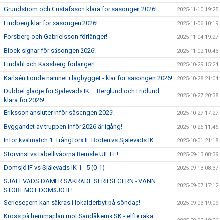
Grundström och Gustafsson klara för säsongen 2026!
2025-11-10 19:25
Lindberg klar för säsongen 2026!
2025-11-06 10:19
Forsberg och Gabrielsson förlänger!
2025-11-04 19:27
Block signar för säsongen 2026!
2025-11-02 10:43
Lindahl och Kassberg förlänger!
2025-10-29 15:24
Karlsén tionde namnet i lagbygget - klar för säsongen 2026!
2025-10-28 21:04
Dubbel glädje för Själevads IK – Berglund och Fridlund
2025-10-27 20:38
klara för 2026!
Eriksson ansluter inför säsongen 2026!
2025-10-27 17:27
Byggandet av truppen inför 2026 är igång!
2025-10-26 11:46
Inför kvalmatch 1: Trångfors IF Boden vs Själevads IK
2025-10-01 21:18
Storvinst vs tabelltvåorna Remsle UIF FF!
2025-09-13 08:39
Domsjö IF vs Själevads IK 1 - 5 (0-1)
2025-09-13 08:37
SJÄLEVADS DAMER SÄKRADE SERIESEGERN - VANN
2025-09-07 17:12
STORT MOT DOMSJÖ IF!
Seriesegern kan säkras i lokalderbyt på söndag!
2025-09-03 19:09
Kross på hemmaplan mot Sandåkerns SK - elfte raka