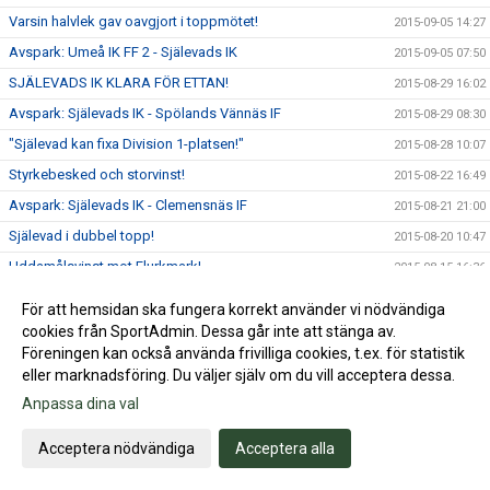
Varsin halvlek gav oavgjort i toppmötet!
2015-09-05 14:27
Avspark: Umeå IK FF 2 - Själevads IK
2015-09-05 07:50
SJÄLEVADS IK KLARA FÖR ETTAN!
2015-08-29 16:02
Avspark: Själevads IK - Spölands Vännäs IF
2015-08-29 08:30
"Själevad kan fixa Division 1-platsen!"
2015-08-28 10:07
Styrkebesked och storvinst!
2015-08-22 16:49
Avspark: Själevads IK - Clemensnäs IF
2015-08-21 21:00
Själevad i dubbel topp!
2015-08-20 10:47
Uddamålsvinst mot Flurkmark!
2015-08-15 16:36
Avspark: Flurkmarks IK - Själevads IK
2015-08-15 07:05
För att hemsidan ska fungera korrekt använder vi nödvändiga
Vinst i hettan mot Hörnsjö!
2015-08-08 16:21
cookies från SportAdmin. Dessa går inte att stänga av.
Föreningen kan också använda frivilliga cookies, t.ex. för statistik
Avspark: Själevads IK - Hörnsjö IF
2015-08-08 07:40
eller marknadsföring. Du väljer själv om du vill acceptera dessa.
Seger trots tveksam inledning
2015-08-02 13:26
Anpassa dina val
Avspark: Hägglunds IoFK - Själevads IK
2015-08-01 08:55
Acceptera nödvändiga
Acceptera alla
DM-GULDET TILL SJÄLEVADS IK
2015-07-23 21:14
DM-final: Själevads IK - Hägglunds IoFK
2015-07-23 08:00