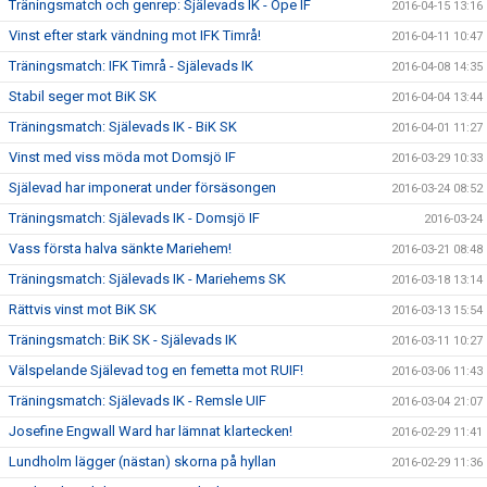
Träningsmatch och genrep: Själevads IK - Ope IF
2016-04-15 13:16
Vinst efter stark vändning mot IFK Timrå!
2016-04-11 10:47
Träningsmatch: IFK Timrå - Själevads IK
2016-04-08 14:35
Stabil seger mot BiK SK
2016-04-04 13:44
Träningsmatch: Själevads IK - BiK SK
2016-04-01 11:27
Vinst med viss möda mot Domsjö IF
2016-03-29 10:33
Själevad har imponerat under försäsongen
2016-03-24 08:52
Träningsmatch: Själevads IK - Domsjö IF
2016-03-24
Vass första halva sänkte Mariehem!
2016-03-21 08:48
Träningsmatch: Själevads IK - Mariehems SK
2016-03-18 13:14
Rättvis vinst mot BiK SK
2016-03-13 15:54
Träningsmatch: BiK SK - Själevads IK
2016-03-11 10:27
Välspelande Själevad tog en femetta mot RUIF!
2016-03-06 11:43
Träningsmatch: Själevads IK - Remsle UIF
2016-03-04 21:07
Josefine Engwall Ward har lämnat klartecken!
2016-02-29 11:41
Lundholm lägger (nästan) skorna på hyllan
2016-02-29 11:36