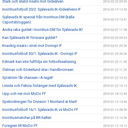
Stark och stabil insats mot Gideälven
2016-02-22 09:45
Inomhusfotboll 20/2: Själevads IK-Gideälvens IF
2016-02-19 12:45
Själevads IK special från Inomhus-DM (källa:
2016-02-10 13:41
Csportsbloggen)
Andra raka guldet i Inomhus-DM för Själevads IK!
2016-02-07 11:58
Kan Själevads IK försvara guldet?
2016-02-03 09:53
Knackig insats i vinst mot Domsjö IF
2016-02-01 09:26
Inomhusfotboll 30/1: Själevads IK - Domsjö IF
2016-01-29 20:26
Edmark kan inte fullfölja sin fotbollssatsning
2016-01-25 11:40
Östman och Söderlund drar i handbromsen
2016-01-22 11:25
Sjöström får chansen i A-laget!
2016-01-22 10:52
Linnéa och Felicia förlänger med Själevads IK
2016-01-22 10:13
Upp och ner mot MoDo FF
2016-01-18 12:49
Spelordningen för Division 1 Norrland är klart!
2016-01-15 13:46
Inomhusfotboll 16/1: Själevads IK vs MoDo FF
2016-01-15 08:30
Inomhusmatcher på BR-hallen
2016-01-12 14:36
Forsgren till MoDo FF
2016-01-12 14:12