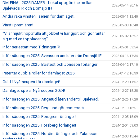
DM-FINAL 2025 DAMER - Lokal uppgörelse mellan
2025-05-14 20:16
Själevads IK och Domsjö IF!
Andra raka vinsten i serien för damlaget!
2025-05-11 12:40
Vinst i premiären!
2025-05-03 16:48
"Vi är mjukt hoppfulla att jobbet vi har gjort och gör räntar
2025-05-02 13:57
sig med en topplacering"
Inför seriestart med Tidningen 7!
2025-05-01 09:54
Inför säsongen 2025: Svensson ansluter från Domsjö IF!
2025-04-16 17:34
Inför säsongen 2025: Bostedt och Jonsson förlänger
2025-04-12 17:10
Peter tar dubbla roller för damlaget 2025!
2025-01-12 16:39
Guld i Nyårscupen för damlaget!
2024-12-29 11:57
Damlaget spelar Nyårscupen 2024!
2024-12-27 15:38
Inför säsongen 2025: Ängerud återvänder till Själevad!
2024-12-26 17:20
Inför säsongen 2025: Berglund gör comeback!
2024-12-19 18:51
Inför säsongen 2025: Forsgren förlänger!
2024-12-05 15:09
Inför säsongen 2025: Forsberg förlänger!
2024-12-04 09:03
Inför säsongen 2025: Nordin förlänger och Zakrisson
2024-12-03 13:44