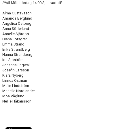
//Väl Mött Lördag 14.00 Själevads IP
DIVISION 1 NORRA 2026
Alma Gustavsson
BILDGALLERI
Amanda Berglund
Angelica Östberg
HISTORIK
Anna Söderlund
Annelie Sjöroos
Diana Forsgren
DOKUMENT
Emma Sträng
Erika Strandberg
Hanna Strandberg
Ida Sjöström
Johanna Engwall
Josefin Larsson
Klara Nyberg
Linnea Östman
Malin Lindström
Marielle Nordlander
Moa Våglund
Nellie Håkansson