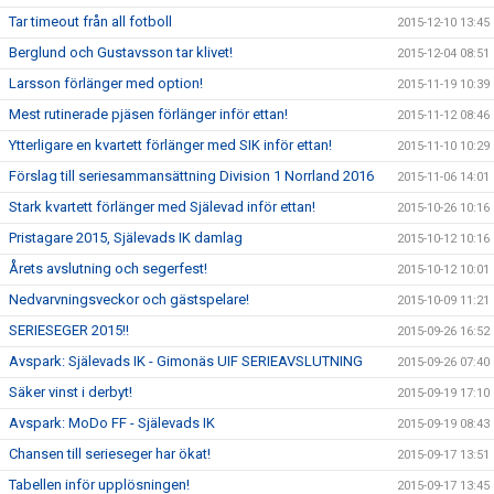
Tar timeout från all fotboll
2015-12-10 13:45
Berglund och Gustavsson tar klivet!
2015-12-04 08:51
Larsson förlänger med option!
2015-11-19 10:39
Mest rutinerade pjäsen förlänger inför ettan!
2015-11-12 08:46
Ytterligare en kvartett förlänger med SIK inför ettan!
2015-11-10 10:29
Förslag till seriesammansättning Division 1 Norrland 2016
2015-11-06 14:01
Stark kvartett förlänger med Själevad inför ettan!
2015-10-26 10:16
Pristagare 2015, Själevads IK damlag
2015-10-12 10:16
Årets avslutning och segerfest!
2015-10-12 10:01
Nedvarvningsveckor och gästspelare!
2015-10-09 11:21
SERIESEGER 2015!!
2015-09-26 16:52
Avspark: Själevads IK - Gimonäs UIF SERIEAVSLUTNING
2015-09-26 07:40
Säker vinst i derbyt!
2015-09-19 17:10
Avspark: MoDo FF - Själevads IK
2015-09-19 08:43
Chansen till serieseger har ökat!
2015-09-17 13:51
Tabellen inför upplösningen!
2015-09-17 13:45