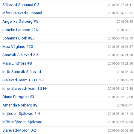
Själevad-Sunnanå 0-3
2018-05-27 21:41
Inför Själevad-Sunnanå
2018-05-26 10:35
Angelika Östberg #5
2018-05-25
Josefin Larsson #24
2018-05-21
Johanna Björk #23
2018-05-19 09:39
Moa Våglund #20
2018-05-18 06:57
Sandvik-Själevad 2-3
2018-05-16 21:28
Maja Lindfors #8
2018-05-15 21:30
Inför Sandvik-Själevad
2018-05-15
Själevad-Team TG FF 2-1
2018-05-13
Inför Själevad-Team TG FF
2018-05-12 13:48
Diana Forsgren #3
2018-05-12 12:00
Amanda Norberg #2
2018-05-11
Infjärden-Själevad 1-4
2018-05-10 16:13
Inför Infjärden-Själevad
2018-05-09 22:00
Själevad-Morön 0-2
2018-05-06 09:38