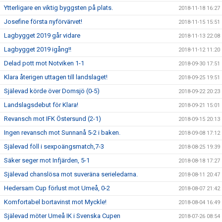
Ytterligare en viktig byggsten på plats.
2018-11-18 16:27
Josefine första nyförvärvet!
2018-11-15 15:51
Lagbygget 2019 går vidare
2018-11-13 22:08
Lagbygget 2019 igång!!
2018-11-12 11:20
Delad pott mot Notviken 1-1
2018-09-30 17:51
Klara återigen uttagen till landslaget!
2018-09-25 19:51
Själevad körde över Domsjö (0-5)
2018-09-22 20:23
Landslagsdebut för Klara!
2018-09-21 15:01
Revansch mot IFK Östersund (2-1)
2018-09-15 20:13
Ingen revansch mot Sunnanå 5-2 i baken.
2018-09-08 17:12
Själevad föll i sexpoängsmatch,7-3
2018-08-25 19:39
Säker seger mot Infjärden, 5-1
2018-08-18 17:27
Själevad chanslösa mot suveräna serieledarna.
2018-08-11 20:47
Hedersam Cup förlust mot Umeå, 0-2
2018-08-07 21:42
Komfortabel bortavinst mot Myckle!
2018-08-04 16:49
Själevad möter Umeå IK i Svenska Cupen
2018-07-26 08:54