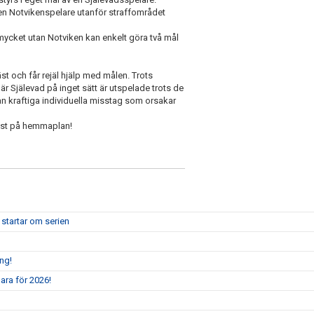
l en Notvikenspelare utanför straffområdet
 mycket utan Notviken kan enkelt göra två mål
t och får rejäl hjälp med målen. Trots
r Själevad på inget sätt är utspelade trots de
an kraftiga individuella misstag som orsakar
äst på hemmaplan!
 startar om serien
ång!
ara för 2026!