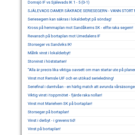
Domsjö IF vs Själevads IK 1 - 5 (0-1)
SJÄLEVADS DAMER SÄKRADE SERIESEGERN - VANN STORT 
Seriesegern kan säkras i lokalderbyt på söndag!
Kross på hemmaplan mot Sandåkerns SK - elfte raka segern!
Revansch på bortaplan mot Umedalens IF
Storseger vs Sandviks IK!
Målrik vinst i lokalderbyt!
Storvinst i höststarten!
”Alla är precis lika viktiga oavsett om man startar ute på planen
Vinst mot Remsle UIF och en utökad serieledning!
Seriefinal i damtvåan - en härlig match att avrunda vårsäsong
Viktig vinst i toppmötet - fjärde raka nollan!
Vinst mot Mariehem SK på bortaplan!
Storseger på bortaplan!
Vinst i derbyt - i grevens tid!
Vinst på bortaplan!