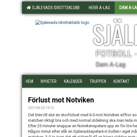
SJÄLEVADS IDROTTSKLUBB
HERR A-LAG
DAM A-L
SJÄL
FOTBOLL 
Dam A-Lag
HEM
NYHETER
KALENDER
TRUPPEN
KONTAKT
Förlust mot Notviken
2017-06-25 19:12
Det blev till slut en storförlust med 6-0 mot Notviken siffror 
matchen riktigt bra och med normal utdelning ska man leda med
Efter 25 minuter snappar en Notvikenspelare upp en för lös he
Någon minut efter slår en Själevadsspelare in bollen i eget må
matchen. 3-0 är även det ett självmål då en hörna räddas men s