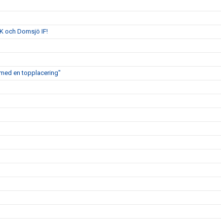
K och Domsjö IF!
ig med en topplacering"