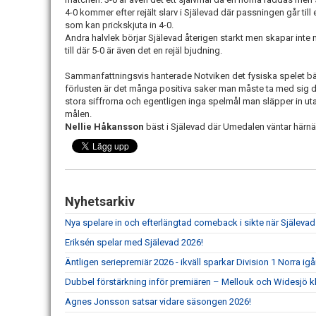
4-0 kommer efter rejält slarv i Själevad där passningen går til
som kan prickskjuta in 4-0.
Andra halvlek börjar Själevad återigen starkt men skapar inte
till där 5-0 är även det en rejäl bjudning.
Sammanfattningsvis hanterade Notviken det fysiska spelet bäs
förlusten är det många positiva saker man måste ta med sig dä
stora siffrorna och egentligen inga spelmål man släpper in ut
målen.
Nellie Håkansson
bäst i Själevad där Umedalen väntar härn
Nyhetsarkiv
Nya spelare in och efterlängtad comeback i sikte när Själevad
Eriksén spelar med Själevad 2026!
Äntligen seriepremiär 2026 - ikväll sparkar Division 1 Norra ig
Dubbel förstärkning inför premiären – Mellouk och Widesjö kl
Agnes Jonsson satsar vidare säsongen 2026!