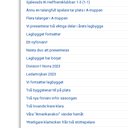
Själevads IK-Heffnersklubban 1-3 (1-1)
Ännu en talangfull spelare tar plats i A-truppen
Flera talanger i A-truppen
Vi presenterar två viktiga delar i årets lagbygge
Lagbygget fortsätter
Ett nyförvärv!
Nästa duo att presenteras
Lagbygget har börjat
Division1 Norra 2023
Ledartrojkan 2023
Vi fortsätter lagbygget
Två byggstenar till på plats
Två nya förvärv inför säsongen.
Två lovande lirare klara.
Våra ”Amerikanskor” vänder hemåt.
Ytterligare klartecken från två stöttepelare