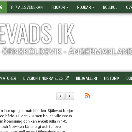
AG
F17 ALLSVENSKAN
FLICKOR
POJKAR
BOLLKUL
ÖV
EVADS IK
- ÖRNSKÖLDSVIK - ÅNGERMANLAN
MATCHER
DIVISION 1 NORRA 2026
BILDGALLERI
HISTORIK
DO
<
>
som inte speglar matchbilden. Själevad börjar
 både 1-0 och 2-0 men bollen ville inte in.
måtpassning och kan enkelt rulla in 1-0.
l och Notviken får energi och tar över
tyrs i eget mål av en Själevadsspelare.