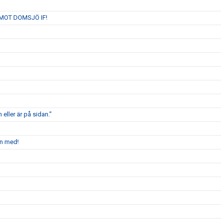
MOT DOMSJÖ IF!
 eller är på sidan.”
en med!