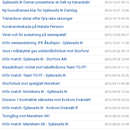
Själevads IK Damer presenterar en helt ny tränarstab!
2016-12-07 09:15
Ny huvudtränare klar för Själevads IK Damlag
2016-10-21 15:06
Tränarduon slutar efter fyra raka säsonger
2016-10-19 09:39
Korsbandsskada på Natalie Persson
2016-10-05 12:36
Vinst och fin avslutning på seriespelet!
2016-10-03 09:27
Inför serieavslutning: IFK Åkullsjön - Själevads IK
2016-10-01 11:00
Grus i målskyttet gav uddamålsförlust mot Storfors!
2016-09-26 09:14
Inför match: Själevads IK - Storfors AIK
2016-09-24 10:44
Klasskillnad i mötet mot tabelltvåorna Team TG FF!
2016-09-19 11:16
Inför match: Team TG FF - Själevads IK
2016-09-16 20:26
Storförlust mot spelglatt Notviken!
2016-09-12 09:38
Inför match: Notvikens IK - Själevads IK
2016-09-09 13:24
Division 1-kontraktet säkrades mot Krokom Dvärsätt!
2016-09-05 09:53
Inför match: Själevads IK - Krokom Dvärsätt IF
2016-09-02 09:54
Tomgång mot Mariehem SK!
2016-08-29 10:06
Inför match: Mariehem SK - Själevads IK
2016-08-26 10:48