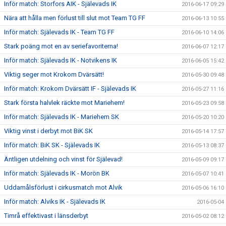
Inför match: Storfors AIK - Själevads IK
2016-06-17 09:29
Nära att hålla men förlust till slut mot Team TG FF
2016-06-13 10:55
Inför match: Själevads IK - Team TG FF
2016-06-10 14:06
Stark poäng mot en av seriefavoriterna!
2016-06-07 12:17
Inför match: Själevads IK - Notvikens IK
2016-06-05 15:42
Viktig seger mot Krokom Dvärsätt!
2016-05-30 09:48
Inför match: Krokom Dvärsätt IF - Själevads IK
2016-05-27 11:16
Stark första halvlek räckte mot Mariehem!
2016-05-23 09:58
Inför match: Själevads IK - Mariehem SK
2016-05-20 10:20
Viktig vinst i derbyt mot BiK SK
2016-05-14 17:57
Inför match: BiK SK - Själevads IK
2016-05-13 08:37
Äntligen utdelning och vinst för Själevad!
2016-05-09 09:17
Inför match: Själevads IK - Morön BK
2016-05-07 10:41
Uddamålsförlust i cirkusmatch mot Alvik
2016-05-06 16:10
Inför match: Alviks IK - Själevads IK
2016-05-04
Timrå effektivast i länsderbyt
2016-05-02 08:12