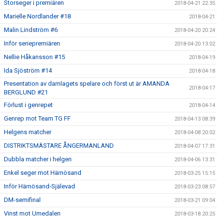
Storseger i premiären
2018-04-21 22:35
Marielle Nordlander #18
2018-04-21
Malin Lindström #6
2018-04-20 20:24
Inför seriepremiären
2018-04-20 13:02
Nellie Håkansson #15
2018-04-19
Ida Sjöström #14
2018-04-18
Presentation av damlagets spelare och först ut är AMANDA
2018-04-17
BERGLUND #21
Förlust i genrepet
2018-04-14
Genrep mot Team TG FF
2018-04-13 08:39
Helgens matcher
2018-04-08 20:02
DISTRIKTSMÄSTARE ÅNGERMANLAND
2018-04-07 17:31
Dubbla matcher i helgen
2018-04-06 13:31
Enkel seger mot Härnösand
2018-03-25 15:15
Inför Härnösand-Själevad
2018-03-23 08:57
DM-semifinal
2018-03-21 09:04
Vinst mot Umedalen
2018-03-18 20:25