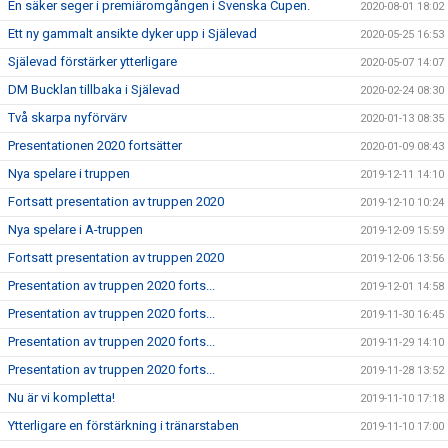
En säker seger i premiäromgången i Svenska Cupen.
2020-08-01 18:02
Ett ny gammalt ansikte dyker upp i Själevad
2020-05-25 16:53
Själevad förstärker ytterligare
2020-05-07 14:07
DM Bucklan tillbaka i Själevad
2020-02-24 08:30
Två skarpa nyförvärv
2020-01-13 08:35
Presentationen 2020 fortsätter
2020-01-09 08:43
Nya spelare i truppen
2019-12-11 14:10
Fortsatt presentation av truppen 2020
2019-12-10 10:24
Nya spelare i A-truppen
2019-12-09 15:59
Fortsatt presentation av truppen 2020
2019-12-06 13:56
Presentation av truppen 2020 forts...
2019-12-01 14:58
Presentation av truppen 2020 forts...
2019-11-30 16:45
Presentation av truppen 2020 forts...
2019-11-29 14:10
Presentation av truppen 2020 forts...
2019-11-28 13:52
Nu är vi kompletta!
2019-11-10 17:18
Ytterligare en förstärkning i tränarstaben
2019-11-10 17:00