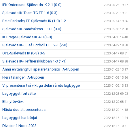
IFK Östersund-Själevads IK 2-1 (0-0)
2023-05-28 19:57
Själevads IK-Team TG FF 1-6 (0-3)
2023-05-20 19:01
Bele Barkarby FF-Själevads IK (1-0) 1-2
2023-05-14 19:36
Själevads IK-Sandvikens IF 0-1 (0-0)
2023-05-08 12:58
IK Brage-Själevads IK 4-0 (1-0)
2023-04-30 14:48
Själevads IK-Luleå Fotboll DFF 2-1 (2-0)
2023-04-22 18:58
OPE-Själevads IK (0-3) 0-5
2023-04-17 08:31
Själevads IK-Heffnersklubban 1-3 (1-1)
2023-04-17 08:28
Ännu en talangfull spelare tar plats i A-truppen
2023-01-28 13:17
Flera talanger i A-truppen
2023-01-03 13:36
Vi presenterar två viktiga delar i årets lagbygge
2023-01-02 13:33
Lagbygget fortsätter
2022-12-28 09:03
Ett nyförvärv!
2022-12-22 08:41
Nästa duo att presenteras
2022-12-20 14:18
Lagbygget har börjat
2022-12-13 11:24
Division1 Norra 2023
2022-12-13 10:51