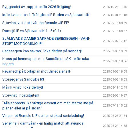
Byggandet av truppen inför 2026 är igång!
2025-10-26 11:46
Inför kvalmatch 1: Trångfors IF Boden vs Själevads IK
2025-10-01 21:18
Storvinst vs tabelltvåorna Remsle UIF FF!
2025-09-13 08:39
Domsjö IF vs Själevads IK 1 - 5 (0-1)
2025-09-13 08:37
SJÄLEVADS DAMER SÄKRADE SERIESEGERN - VANN
2025-09-07 17:12
STORT MOT DOMSJÖ IF!
Seriesegern kan säkras i lokalderbyt på söndag!
2025-09-03 19:09
Kross på hemmaplan mot Sandåkerns SK - elfte raka
2025-09-03 18:06
segern!
Revansch på bortaplan mot Umedalens IF
2025-09-03 18:05
Storseger vs Sandviks IK!
2025-09-03 18:03
Målrik vinst i lokalderbyt!
2025-08-11 12:49
Storvinst i höststarten!
2025-08-03 19:37
”Alla är precis lika viktiga oavsett om man startar ute på
2025-07-19 15:02
planen eller är på sidan.”
Vinst mot Remsle UIF och en utökad serieledning!
2025-06-26 21:54
Seriefinal i damtvåan - en härlig match att avrunda
2025-06-24 14:58