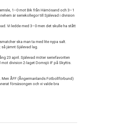
 Remsle, 1–0 mot Bik från Härnösand och 3–1
ehem är seriekollegor till Själevad i division
lnad. Vi ledde med 3–0 men det skulle ha stått
smatcher ska man ta med lite nypa salt.
t så jämnt Själevad lag.
ång 23 april. Själevad möter seriefavoriten
d mot division 2-laget Domsjö IF på Skyttis.
örut. Men ÅFF (Ångermanlands Fotbollförbund)
anerat försäsongen och vi valde bra