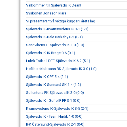
Välkommen till Själevads IK Dean!
Syskonen Jonsson klara
Vi presenterar två viktiga kuggar i årets lag
Själevads IK-Kvarnsvedens IK 3-1 (1-1)
Själevads IK-Bele Barkaby 0-2 (0-1)
Sandvikens IF-Själevads IK 1-0 (1-0)
Själevads IK-IK Brage 0-6 (0-1)
Luleå Fotboll DFF-Själevads IK 6-2 (5-1)
Heffnersklubbans BK-Själevads IK 3-0 (1-0)
Själevads IK-OPE 5-4 (2-1)
Själevads IK-Sunnanå SK 1-4 (1-2)
Sollentuna FK-Själevads IK 2-0 (0-0)
Själevads IK - Gefle IF FF 0-1 (0-0)
Kvarnsvedens IK-Själevads IK 3-5 (2-1)
Själevads IK - Team Hudik 1-0 (0-0)
IFK Östersund-Själevads IK 2-1 (0-0)