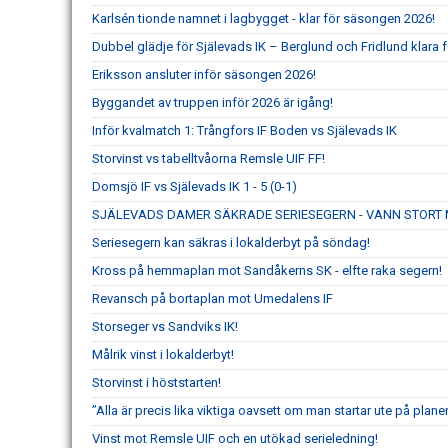
Karlsén tionde namnet i lagbygget - klar för säsongen 2026!
Dubbel glädje för Själevads IK – Berglund och Fridlund klara f
Eriksson ansluter inför säsongen 2026!
Byggandet av truppen inför 2026 är igång!
Inför kvalmatch 1: Trångfors IF Boden vs Själevads IK
Storvinst vs tabelltvåorna Remsle UIF FF!
Domsjö IF vs Själevads IK 1 - 5 (0-1)
SJÄLEVADS DAMER SÄKRADE SERIESEGERN - VANN STORT 
Seriesegern kan säkras i lokalderbyt på söndag!
Kross på hemmaplan mot Sandåkerns SK - elfte raka segern!
Revansch på bortaplan mot Umedalens IF
Storseger vs Sandviks IK!
Målrik vinst i lokalderbyt!
Storvinst i höststarten!
”Alla är precis lika viktiga oavsett om man startar ute på planen
Vinst mot Remsle UIF och en utökad serieledning!