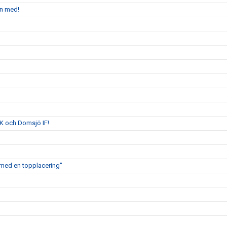
en med!
K och Domsjö IF!
ig med en topplacering"