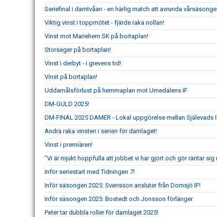
Seriefinal i damtvåan - en härlig match att avrunda vårsäsong
Viktig vinst i toppmötet - fjärde raka nollan!
Vinst mot Mariehem SK på bortaplan!
Storseger på bortaplan!
Vinst i derbyt - i grevens tid!
Vinst på bortaplan!
Uddamålsförlust på hemmaplan mot Umedalens IF
DM-GULD 2025!
DM-FINAL 2025 DAMER - Lokal uppgörelse mellan Själevads I
Andra raka vinsten i serien för damlaget!
Vinst i premiären!
"Vi är mjukt hoppfulla att jobbet vi har gjort och gör räntar s
Inför seriestart med Tidningen 7!
Inför säsongen 2025: Svensson ansluter från Domsjö IF!
Inför säsongen 2025: Bostedt och Jonsson förlänger
Peter tar dubbla roller för damlaget 2025!