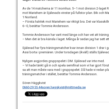
Av de 14 matcherna är 11 inomhus. 5–1 mot division 2-laget
mot Mariehem är Själevads vinster på fullstor plan. Bik och Mari
1 Norrland.
– Första halvlek mot Mariehem var riktigt bra. Det var klasskil
6–0, berättar Tommie Andersson.
Tommie Andersson har varit med länge och han vet att träning
– Men det är bra känsla i laget. Många år sedan jag har sett et
Själevad har fyra träningsmatcher kvar innan division 1 drar i g
Assi borta i premiären. Under torsdagen (ikväll) ställs Själeva
Nyligen avgjordes gruppspelet i DM. Själevad var inte med.
– Vi hade tänkt gå in och spela semifinal som vi har gjort f
sa att man måste vara med i gruppspelet. Då hade vi redan pl
träningsmatcher i stället, berättar Tommie Andersson.
Sören Häggkvist
0660-29 55 44
soren.haggkvist@mittmedia.se