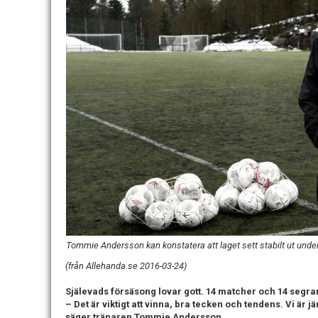
Tommie Andersson kan konstatera att laget sett stabilt ut unde
(från Allehanda.se 2016-03-24)
Själevads försäsong lovar gott. 14 matcher och 14 segrar
– Det är viktigt att vinna, bra tecken och tendens. Vi är
säger tränaren Tommie Andersson.