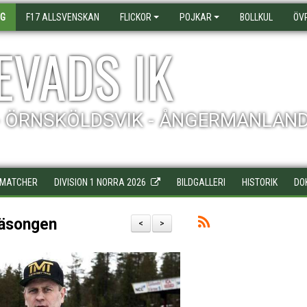
AG
F17 ALLSVENSKAN
FLICKOR
POJKAR
BOLLKUL
ÖV
EVADS IK
- ÖRNSKÖLDSVIK - ÅNGERMANLAN
MATCHER
DIVISION 1 NORRA 2026
BILDGALLERI
HISTORIK
DO
säsongen
<
>