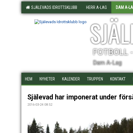
SJÄLEVADS IDROTTSKLUBB
HERR A-LAG
DAM A-L
SJÄL
FOTBOLL 
Dam A-Lag
HEM
NYHETER
KALENDER
TRUPPEN
KONTAKT
Själevad har imponerat under för
2016-03-24 08:52