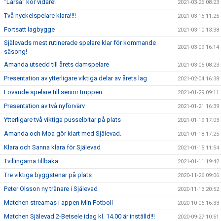
"Larsa" kör vidare!
2021-03-26 08:23
Två nyckelspelare klara!!!!
2021-03-15 11:25
Fortsatt lagbygge
2021-03-10 13:38
Själevads mest rutinerade spelare klar för kommande
2021-03-09 16:14
säsong!
Amanda utsedd till årets damspelare
2021-03-05 08:23
Presentation av ytterligare viktiga delar av årets lag
2021-02-04 16:38
Lovande spelare till senior truppen
2021-01-29 09:11
Presentation av två nyförvärv
2021-01-21 16:39
Ytterligare två viktiga pusselbitar på plats
2021-01-19 17:03
Amanda och Moa gör klart med Själevad.
2021-01-18 17:25
Klara och Sanna klara för Själevad
2021-01-15 11:54
Tvillingarna tillbaka
2021-01-11 19:42
Tre viktiga byggstenar på plats
2020-11-26 09:06
Peter Olsson ny tränare i Själevad
2020-11-13 20:52
Matchen streamas i appen Min Fotboll
2020-10-06 16:33
Matchen Själevad 2-Betsele idag kl. 14.00 är inställd!!!
2020-09-27 10:51