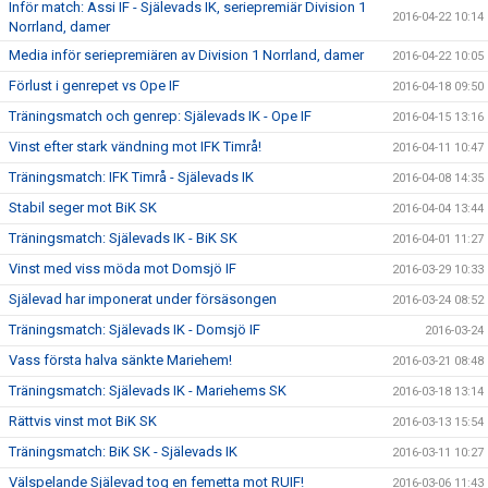
Inför match: Assi IF - Själevads IK, seriepremiär Division 1
2016-04-22 10:14
Norrland, damer
Media inför seriepremiären av Division 1 Norrland, damer
2016-04-22 10:05
Förlust i genrepet vs Ope IF
2016-04-18 09:50
Träningsmatch och genrep: Själevads IK - Ope IF
2016-04-15 13:16
Vinst efter stark vändning mot IFK Timrå!
2016-04-11 10:47
Träningsmatch: IFK Timrå - Själevads IK
2016-04-08 14:35
Stabil seger mot BiK SK
2016-04-04 13:44
Träningsmatch: Själevads IK - BiK SK
2016-04-01 11:27
Vinst med viss möda mot Domsjö IF
2016-03-29 10:33
Själevad har imponerat under försäsongen
2016-03-24 08:52
Träningsmatch: Själevads IK - Domsjö IF
2016-03-24
Vass första halva sänkte Mariehem!
2016-03-21 08:48
Träningsmatch: Själevads IK - Mariehems SK
2016-03-18 13:14
Rättvis vinst mot BiK SK
2016-03-13 15:54
Träningsmatch: BiK SK - Själevads IK
2016-03-11 10:27
Välspelande Själevad tog en femetta mot RUIF!
2016-03-06 11:43