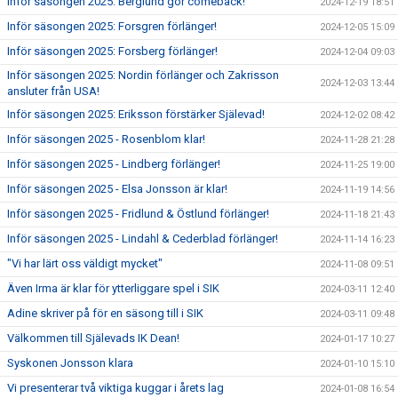
Inför säsongen 2025: Berglund gör comeback!
2024-12-19 18:51
Inför säsongen 2025: Forsgren förlänger!
2024-12-05 15:09
Inför säsongen 2025: Forsberg förlänger!
2024-12-04 09:03
Inför säsongen 2025: Nordin förlänger och Zakrisson
2024-12-03 13:44
ansluter från USA!
Inför säsongen 2025: Eriksson förstärker Själevad!
2024-12-02 08:42
Inför säsongen 2025 - Rosenblom klar!
2024-11-28 21:28
Inför säsongen 2025 - Lindberg förlänger!
2024-11-25 19:00
Inför säsongen 2025 - Elsa Jonsson är klar!
2024-11-19 14:56
Inför säsongen 2025 - Fridlund & Östlund förlänger!
2024-11-18 21:43
Inför säsongen 2025 - Lindahl & Cederblad förlänger!
2024-11-14 16:23
"Vi har lärt oss väldigt mycket"
2024-11-08 09:51
Även Irma är klar för ytterliggare spel i SIK
2024-03-11 12:40
Adine skriver på för en säsong till i SIK
2024-03-11 09:48
Välkommen till Själevads IK Dean!
2024-01-17 10:27
Syskonen Jonsson klara
2024-01-10 15:10
Vi presenterar två viktiga kuggar i årets lag
2024-01-08 16:54