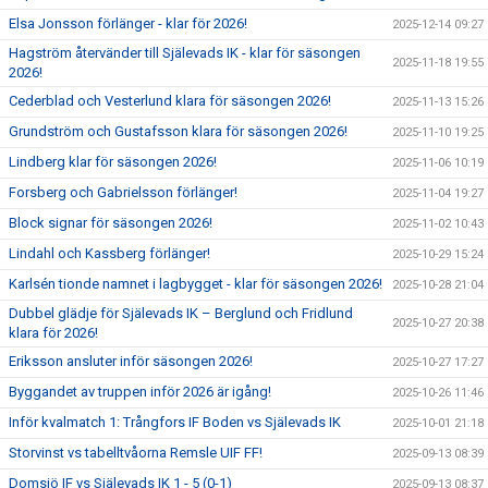
Elsa Jonsson förlänger - klar för 2026!
2025-12-14 09:27
Hagström återvänder till Själevads IK - klar för säsongen
2025-11-18 19:55
2026!
Cederblad och Vesterlund klara för säsongen 2026!
2025-11-13 15:26
Grundström och Gustafsson klara för säsongen 2026!
2025-11-10 19:25
Lindberg klar för säsongen 2026!
2025-11-06 10:19
Forsberg och Gabrielsson förlänger!
2025-11-04 19:27
Block signar för säsongen 2026!
2025-11-02 10:43
Lindahl och Kassberg förlänger!
2025-10-29 15:24
Karlsén tionde namnet i lagbygget - klar för säsongen 2026!
2025-10-28 21:04
Dubbel glädje för Själevads IK – Berglund och Fridlund
2025-10-27 20:38
klara för 2026!
Eriksson ansluter inför säsongen 2026!
2025-10-27 17:27
Byggandet av truppen inför 2026 är igång!
2025-10-26 11:46
Inför kvalmatch 1: Trångfors IF Boden vs Själevads IK
2025-10-01 21:18
Storvinst vs tabelltvåorna Remsle UIF FF!
2025-09-13 08:39
Domsjö IF vs Själevads IK 1 - 5 (0-1)
2025-09-13 08:37