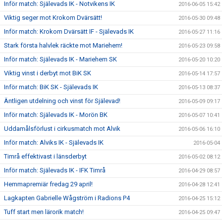
Inför match: Själevads IK - Notvikens IK
2016-06-05 15:42
Viktig seger mot Krokom Dvärsätt!
2016-05-30 09:48
Inför match: Krokom Dvärsätt IF - Själevads IK
2016-05-27 11:16
Stark första halvlek räckte mot Mariehem!
2016-05-23 09:58
Inför match: Själevads IK - Mariehem SK
2016-05-20 10:20
Viktig vinst i derbyt mot BiK SK
2016-05-14 17:57
Inför match: BiK SK - Själevads IK
2016-05-13 08:37
Äntligen utdelning och vinst för Själevad!
2016-05-09 09:17
Inför match: Själevads IK - Morön BK
2016-05-07 10:41
Uddamålsförlust i cirkusmatch mot Alvik
2016-05-06 16:10
Inför match: Alviks IK - Själevads IK
2016-05-04
Timrå effektivast i länsderbyt
2016-05-02 08:12
Inför match: Själevads IK - IFK Timrå
2016-04-29 08:57
Hemmapremiär fredag 29 april!
2016-04-28 12:41
Lagkapten Gabrielle Wågström i Radions P4
2016-04-25 15:12
Tuff start men lärorik match!
2016-04-25 09:47