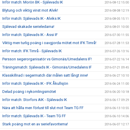
Inför match: Morön BK - Själevads IK
2016-08-12 15:00
Blytung och viktig vinst mot Alvik!
2016-08-08 12:19
Inför match: Själevads IK - Alviks IK
2016-08-05 15:11
Själevad skakade serieledarna!
2016-08-01 10:00
Inför match: Själevads IK - Assi IF
2016-07-30 11:55
Viktig men turlig poäng i oavgjorda mötet mot IFK Timrå!
2016-07-28 11:53
Inför match: IFK Timrå - Själevads IK
2016-07-26 13:16
Persson segerorganisatör vs Gimonäs/Umedalens IF!
2016-07-22 16:14
Träningsmatch: Själevads IK - Gimonäs/Umedalens IF
2016-07-21 09:45
Klasskillnad i segermatch där målen satt långt inne!
2016-06-27 10:10
Inför match: Själevads IK - IFK Åkullsjön
2016-06-24 11:00
Delad poäng i nykomlingsmötet
2016-06-20 10:18
Inför match: Storfors AIK - Själevads IK
2016-06-17 09:29
Nära att hålla men förlust till slut mot Team TG FF
2016-06-13 10:55
Inför match: Själevads IK - Team TG FF
2016-06-10 14:06
Stark poäng mot en av seriefavoriterna!
2016-06-07 12:17