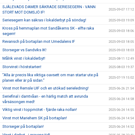
SJÄLEVADS DAMER SÄKRADE SERIESEGERN - VANN
2025-09-07 17:12
STORT MOT DOMSJÖ IF!
Seriesegern kan säkras i lokalderbyt på söndag!
2025-09-03 19:09
Kross på hemmaplan mot Sandåkerns SK - elfte raka
2025-09-03 18:06
segern!
Revansch på bortaplan mot Umedalens IF
2025-09-03 18:05
Storseger vs Sandviks IK!
2025-09-03 18:03
Målrik vinst i lokalderbyt!
2025-08-11 12:49
Storvinst i höststarten!
2025-08-03 19:37
”Alla är precis lika viktiga oavsett om man startar ute på
2025-07-19 15:02
planen eller är på sidan.”
Vinst mot Remsle UIF och en utökad serieledning!
2025-06-26 21:54
Seriefinal i damtvåan - en härlig match att avrunda
2025-06-24 14:58
vårsäsongen med!
Viktig vinst i toppmötet - fjärde raka nollan!
2025-06-24 14:55
Vinst mot Mariehem SK på bortaplan!
2025-06-24 14:54
Storseger på bortaplan!
2025-06-24 14:52
Vinst i derbyt - i grevens tid!