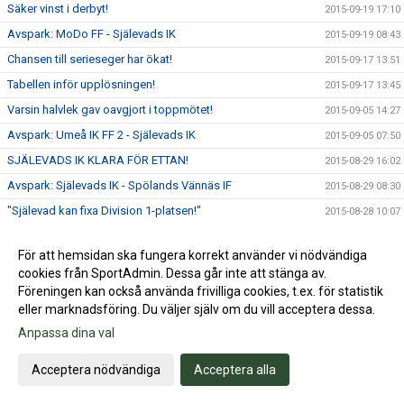
Säker vinst i derbyt!
2015-09-19 17:10
Avspark: MoDo FF - Själevads IK
2015-09-19 08:43
Chansen till serieseger har ökat!
2015-09-17 13:51
Tabellen inför upplösningen!
2015-09-17 13:45
Varsin halvlek gav oavgjort i toppmötet!
2015-09-05 14:27
Avspark: Umeå IK FF 2 - Själevads IK
2015-09-05 07:50
SJÄLEVADS IK KLARA FÖR ETTAN!
2015-08-29 16:02
Avspark: Själevads IK - Spölands Vännäs IF
2015-08-29 08:30
"Själevad kan fixa Division 1-platsen!"
2015-08-28 10:07
Styrkebesked och storvinst!
2015-08-22 16:49
För att hemsidan ska fungera korrekt använder vi nödvändiga
Avspark: Själevads IK - Clemensnäs IF
2015-08-21 21:00
cookies från SportAdmin. Dessa går inte att stänga av.
Själevad i dubbel topp!
2015-08-20 10:47
Föreningen kan också använda frivilliga cookies, t.ex. för statistik
eller marknadsföring. Du väljer själv om du vill acceptera dessa.
Uddamålsvinst mot Flurkmark!
2015-08-15 16:36
Anpassa dina val
Avspark: Flurkmarks IK - Själevads IK
2015-08-15 07:05
Vinst i hettan mot Hörnsjö!
2015-08-08 16:21
Acceptera nödvändiga
Acceptera alla
Avspark: Själevads IK - Hörnsjö IF
2015-08-08 07:40