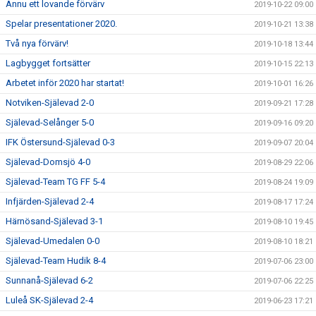
Ännu ett lovande förvärv
2019-10-22 09:00
Spelar presentationer 2020.
2019-10-21 13:38
Två nya förvärv!
2019-10-18 13:44
Lagbygget fortsätter
2019-10-15 22:13
Arbetet inför 2020 har startat!
2019-10-01 16:26
Notviken-Själevad 2-0
2019-09-21 17:28
Själevad-Selånger 5-0
2019-09-16 09:20
IFK Östersund-Själevad 0-3
2019-09-07 20:04
Själevad-Domsjö 4-0
2019-08-29 22:06
Själevad-Team TG FF 5-4
2019-08-24 19:09
Infjärden-Själevad 2-4
2019-08-17 17:24
Härnösand-Själevad 3-1
2019-08-10 19:45
Själevad-Umedalen 0-0
2019-08-10 18:21
Själevad-Team Hudik 8-4
2019-07-06 23:00
Sunnanå-Själevad 6-2
2019-07-06 22:25
Luleå SK-Själevad 2-4
2019-06-23 17:21