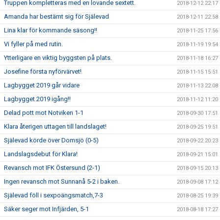
Truppen kompletteras med en lovande sextett.
2018-12-12 22:17
Amanda har bestämt sig för Själevad
2018-12-11 22:58
Lina klar för kommande säsong!!
2018-11-25 17:56
Vi fyller på med rutin.
2018-11-19 19:54
Ytterligare en viktig byggsten på plats.
2018-11-18 16:27
Josefine första nyförvärvet!
2018-11-15 15:51
Lagbygget 2019 går vidare
2018-11-13 22:08
Lagbygget 2019 igång!!
2018-11-12 11:20
Delad pott mot Notviken 1-1
2018-09-30 17:51
Klara återigen uttagen till landslaget!
2018-09-25 19:51
Själevad körde över Domsjö (0-5)
2018-09-22 20:23
Landslagsdebut för Klara!
2018-09-21 15:01
Revansch mot IFK Östersund (2-1)
2018-09-15 20:13
Ingen revansch mot Sunnanå 5-2 i baken.
2018-09-08 17:12
Själevad föll i sexpoängsmatch,7-3
2018-08-25 19:39
Säker seger mot Infjärden, 5-1
2018-08-18 17:27