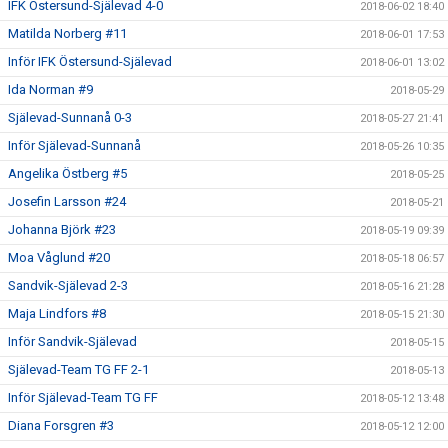
IFK Östersund-Själevad 4-0
2018-06-02 18:40
Matilda Norberg #11
2018-06-01 17:53
Inför IFK Östersund-Själevad
2018-06-01 13:02
Ida Norman #9
2018-05-29
Själevad-Sunnanå 0-3
2018-05-27 21:41
Inför Själevad-Sunnanå
2018-05-26 10:35
Angelika Östberg #5
2018-05-25
Josefin Larsson #24
2018-05-21
Johanna Björk #23
2018-05-19 09:39
Moa Våglund #20
2018-05-18 06:57
Sandvik-Själevad 2-3
2018-05-16 21:28
Maja Lindfors #8
2018-05-15 21:30
Inför Sandvik-Själevad
2018-05-15
Själevad-Team TG FF 2-1
2018-05-13
Inför Själevad-Team TG FF
2018-05-12 13:48
Diana Forsgren #3
2018-05-12 12:00