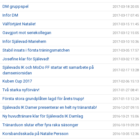
DM gruppspel
2017-03-18 20:05
Inför DM
2017-03-17 07:45
Välförtjänt Natalie!
2017-03-15 11:45
Oavgjort mot seriekollegan
2017-03-12 15:05
Inför Själevad-Mariehem
2017-03-10 10:36
Stabil insats i första träningsmatchen
2017-03-05 17:57
Josefine klar för Själevad!
2017-03-02 17:35
Själevads IK och MoDo FF startar ett samarbete på
2017-02-17 13:28
damseniorsidan
Kuben Cup 2017
2017-02-06 15:13
Två starka nyförvärv!
2017-01-27 08:41
Första stora grundplåten lagd för årets trupp!
2017-01-13 12:24
Själevads IK Damer presenterar en helt ny tränarstab!
2016-12-07 09:15
Ny huvudtränare klar för Själevads IK Damlag
2016-10-21 15:06
Tränarduon slutar efter fyra raka säsonger
2016-10-19 09:39
Korsbandsskada på Natalie Persson
2016-10-05 12:36