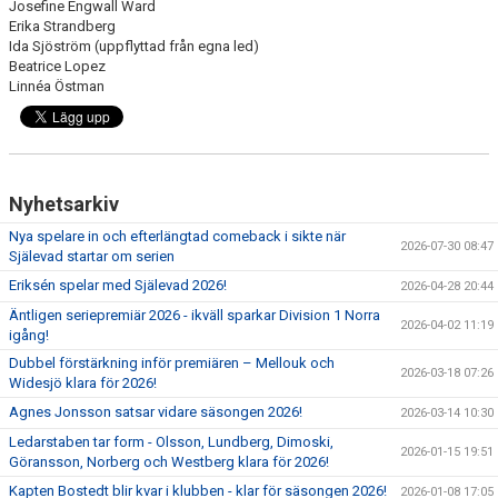
Josefine Engwall Ward
Erika Strandberg
Ida Sjöström (uppflyttad från egna led)
Beatrice Lopez
Linnéa Östman
Nyhetsarkiv
Nya spelare in och efterlängtad comeback i sikte när
2026-07-30 08:47
Själevad startar om serien
Eriksén spelar med Själevad 2026!
2026-04-28 20:44
Äntligen seriepremiär 2026 - ikväll sparkar Division 1 Norra
2026-04-02 11:19
igång!
Dubbel förstärkning inför premiären – Mellouk och
2026-03-18 07:26
Widesjö klara för 2026!
Agnes Jonsson satsar vidare säsongen 2026!
2026-03-14 10:30
Ledarstaben tar form - Olsson, Lundberg, Dimoski,
2026-01-15 19:51
Göransson, Norberg och Westberg klara för 2026!
Kapten Bostedt blir kvar i klubben - klar för säsongen 2026!
2026-01-08 17:05