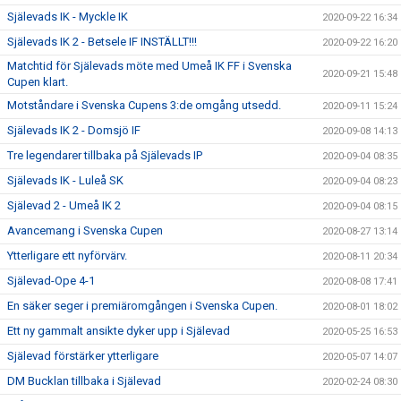
Själevads IK - Myckle IK
2020-09-22 16:34
Själevads IK 2 - Betsele IF INSTÄLLT!!!
2020-09-22 16:20
Matchtid för Själevads möte med Umeå IK FF i Svenska
2020-09-21 15:48
Cupen klart.
Motståndare i Svenska Cupens 3:de omgång utsedd.
2020-09-11 15:24
Själevads IK 2 - Domsjö IF
2020-09-08 14:13
Tre legendarer tillbaka på Själevads IP
2020-09-04 08:35
Själevads IK - Luleå SK
2020-09-04 08:23
Själevad 2 - Umeå IK 2
2020-09-04 08:15
Avancemang i Svenska Cupen
2020-08-27 13:14
Ytterligare ett nyförvärv.
2020-08-11 20:34
Själevad-Ope 4-1
2020-08-08 17:41
En säker seger i premiäromgången i Svenska Cupen.
2020-08-01 18:02
Ett ny gammalt ansikte dyker upp i Själevad
2020-05-25 16:53
Själevad förstärker ytterligare
2020-05-07 14:07
DM Bucklan tillbaka i Själevad
2020-02-24 08:30