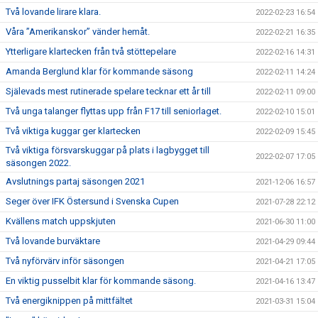
Två lovande lirare klara.
2022-02-23 16:54
Våra ”Amerikanskor” vänder hemåt.
2022-02-21 16:35
Ytterligare klartecken från två stöttepelare
2022-02-16 14:31
Amanda Berglund klar för kommande säsong
2022-02-11 14:24
Själevads mest rutinerade spelare tecknar ett år till
2022-02-11 09:00
Två unga talanger flyttas upp från F17 till seniorlaget.
2022-02-10 15:01
Två viktiga kuggar ger klartecken
2022-02-09 15:45
Två viktiga försvarskuggar på plats i lagbygget till
2022-02-07 17:05
säsongen 2022.
Avslutnings partaj säsongen 2021
2021-12-06 16:57
Seger över IFK Östersund i Svenska Cupen
2021-07-28 22:12
Kvällens match uppskjuten
2021-06-30 11:00
Två lovande burväktare
2021-04-29 09:44
Två nyförvärv inför säsongen
2021-04-21 17:05
En viktig pusselbit klar för kommande säsong.
2021-04-16 13:47
Två energiknippen på mittfältet
2021-03-31 15:04