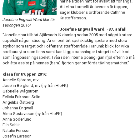
har hela tiden haft för avsikt att förlänga.
DIVISION 1 NORRA 2026
Att vi nu formellt är överens är toppen,
säger klubbens ordförande Cathrine
BILDGALLERI
Kristoffersson.
Josefine Engwall Ward klar för
säsongen 2016!
Josefine Engwall Ward, -87, anfall
HISTORIK
"Josefine har tillhört Själevads IK damlag sedan 2005 med något kortare
uppehåll någon säsong. Är en oerhört spelskicklig spelare med stora
DOKUMENT
styrkor som target och i offensivt straffområde. Har unik blick för vilka
spelbara ytor som finns samt kan lägga passningar i steget i såväl kort-
som långpassningsspelet. Tvåa i den interna poängligan ifjol efter nio mål
och åtta assist på hennes (bara) fjorton genomförda tävlingsmatcher."
Klara för truppen 2016:
Annelie Sjöroos, mv
Josefin Berglund, mv (ny från HIoFK)
Gabrielle Wågström
Felicia Eriksson Selin
Angelika Östberg
Johanna Engwall
Alma Gustavsson (ny från HIoFK)
Anna Söderlund
Elin Sahlin
Natalie Persson
Josefin Larsson