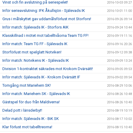
Vinst och fin avslutning på seriespelet!
2016-10-03 09:27
Inför serieavslutning: IFK Åkullsjön - Själevads IK
2016-10-01 11:00
Grus i målskyttet gav uddamålsförlust mot Storfors!
2016-09-26 09:14
Inför match: Själevads IK - Storfors AIK
2016-09-24 10:44
Klasskillnad i mötet mot tabelltvåorna Team TG FF!
2016-09-19 11:16
Inför match: Team TG FF - Själevads IK
2016-09-16 20:26
Storförlust mot spelglatt Notviken!
2016-09-12 09:38
Inför match: Notvikens IK - Själevads IK
2016-09-09 13:24
Division 1-kontraktet säkrades mot Krokom Dvärsätt!
2016-09-05 09:53
Inför match: Själevads IK - Krokom Dvärsätt IF
2016-09-02 09:54
Tomgång mot Mariehem SK!
2016-08-29 10:06
Inför match: Mariehem SK - Själevads IK
2016-08-26 10:48
Gästspel för duo från Maldiverna!
2016-08-26 10:40
Delad pott i länsderbyt!
2016-08-19 10:19
Inför match: Själevads IK - BiK SK
2016-08-17 10:02
Klar förlust mot tabelltreorna!
2016-08-15 10:40