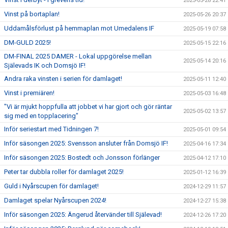
2025-05-28 22:41
Vinst på bortaplan!
2025-05-26 20:37
Uddamålsförlust på hemmaplan mot Umedalens IF
2025-05-19 07:58
DM-GULD 2025!
2025-05-15 22:16
DM-FINAL 2025 DAMER - Lokal uppgörelse mellan
2025-05-14 20:16
Själevads IK och Domsjö IF!
Andra raka vinsten i serien för damlaget!
2025-05-11 12:40
Vinst i premiären!
2025-05-03 16:48
"Vi är mjukt hoppfulla att jobbet vi har gjort och gör räntar
2025-05-02 13:57
sig med en topplacering"
Inför seriestart med Tidningen 7!
2025-05-01 09:54
Inför säsongen 2025: Svensson ansluter från Domsjö IF!
2025-04-16 17:34
Inför säsongen 2025: Bostedt och Jonsson förlänger
2025-04-12 17:10
Peter tar dubbla roller för damlaget 2025!
2025-01-12 16:39
Guld i Nyårscupen för damlaget!
2024-12-29 11:57
Damlaget spelar Nyårscupen 2024!
2024-12-27 15:38
Inför säsongen 2025: Ängerud återvänder till Själevad!
2024-12-26 17:20