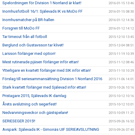
Spelordningen för Division 1 Norrland är klart!
2016-01-15 13:46
Inomhusfotboll 16/1: Själevads IK vs MoDo FF
2016-01-15 08:30
Inomhusmatcher på BR-hallen
2016-01-12 14:36
Forsgren till MoDo FF
2016-01-12 14:12
Tar timeout från all fotboll
2015-12-10 13:45
Berglund och Gustavsson tar klivet!
2015-12-04 08:51
Larsson förlänger med option!
2015-11-19 10:39
Mest rutinerade pjäsen förlänger inför ettan!
2015-11-12 08:46
Ytterligare en kvartett förlänger med SIK inför ettan!
2015-11-10 10:29
Förslag till seriesammansättning Division 1 Norrland 2016
2015-11-06 14:01
Stark kvartett förlänger med Själevad inför ettan!
2015-10-26 10:16
Pristagare 2015, Själevads IK damlag
2015-10-12 10:16
Årets avslutning och segerfest!
2015-10-12 10:01
Nedvarvningsveckor och gästspelare!
2015-10-09 11:21
SERIESEGER 2015!!
2015-09-26 16:52
Avspark: Själevads IK - Gimonäs UIF SERIEAVSLUTNING
2015-09-26 07:40