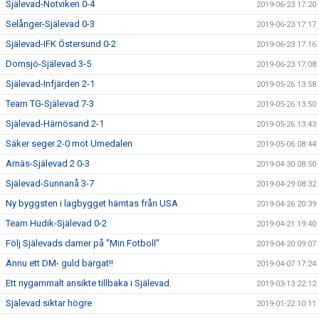
Själevad-Notviken 0-4
2019-06-23 17:20
Selånger-Själevad 0-3
2019-06-23 17:17
Själevad-IFK Östersund 0-2
2019-06-23 17:16
Domsjö-Själevad 3-5
2019-06-23 17:08
Själevad-Infjärden 2-1
2019-05-26 13:58
Team TG-Själevad 7-3
2019-05-26 13:50
Själevad-Härnösand 2-1
2019-05-26 13:43
Säker seger 2-0 mot Umedalen
2019-05-06 08:44
Arnäs-Själevad 2 0-3
2019-04-30 08:50
Själevad-Sunnanå 3-7
2019-04-29 08:32
Ny byggsten i lagbygget hämtas från USA
2019-04-26 20:39
Team Hudik-Själevad 0-2
2019-04-21 19:40
Följ Själevads damer på ”Min Fotboll”
2019-04-20 09:07
Ännu ett DM- guld bärgat!!
2019-04-07 17:24
Ett nygammalt ansikte tillbaka i Själevad.
2019-03-13 22:12
Själevad siktar högre
2019-01-22 10:11