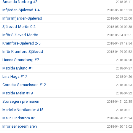
Amanda Norberg #2
2018-05-11
Infjärden-Själevad 1-4
2018-05-10 16:13
Inför Infjärden-Själevad
2018-05-09 22:00
Själevad-Morön 0-2
2018-05-06 09:38
Inför Själevad-Morön
2018-05-04 09:51
Kramfors-Själevad 2-5
2018-04-29 19:54
Inför Kramfors-Själevad
2018-04-29 09:52
Hanna Strandberg #7
2018-04-28
Matilda Bylund #1
2018-04-27
Lina Haga #17
2018-04-26
Cornelia Samuelsson #12
2018-04-23
Matilda Melin #19
2018-04-22
Storseger i premiären
2018-04-21 22:35
Marielle Nordlander #18
2018-04-21
Malin Lindström #6
2018-04-20 20:24
Inför seriepremiären
2018-04-20 13:02