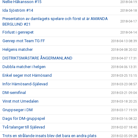
Nellie Håkansson #15
2018-04-19
Ida Sjöström #14
2018-04-18
Presentation av damlagets spelare och först ut är AMANDA
2018-04-17
BERGLUND #21
Förlust i genrepet
2018-04-14
Genrep mot Team TG FF
2018-04-13 08:39
Helgens matcher
2018-04-08 20:02
DISTRIKTSMÄSTARE ÅNGERMANLAND
2018-04-07 17:31
Dubbla matcher i helgen
2018-04-06 13:31
Enkel seger mot Härnösand
2018-03-25 15:15
Inför Härnösand-Själevad
2018-03-23 08:57
DM-semifinal
2018-03-21 09:04
Vinst mot Umedalen
2018-03-18 20:25
Gruppseger i DM
2018-03-17 19:59
Dags för DM-gruppspel
2018-03-16 08:22
Två talanger till Själevad
2018-02-07 18:40
Trots en strålande insats blev det bara en andra plats
2018-02-05 09:28