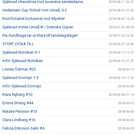
Själevad chanslösa mot suveräna serieledarna.
2018-08-11 20:47
Hedersam Cup förlust mot Umeå, 0-2
2018-08-07 21:42
Komfortabel bortavinst mot Myckle!
2018-08-04 16:49
Själevad möter Umeå IK i Svenska Cupen
2018-07-26 08:54
Pia Sundhage tar ut Klara till landslagsläger!
2018-07-23 23:35
STORT LYCKA TILL
2018-06-27 23:06
Själevad-Notviken 0-1
2018-06-17 11:57
Inför Själevad-Notviken
2018-06-15 21:37
Linnéa Östman #22
2018-06-12
Själevad-Domsjö 1-3
2018-06-10 17:35
Inför Själevad-Domsjö
2018-06-09
Klara Nyberg #10
2018-06-08 21:13
Emma Sträng #44
2018-06-07
Natalie Persson #13
2018-06-06
Clara Lindberg #16
2018-06-04
Felicia Eriksson Selin #4
2018-06-03