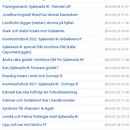
Träningsmatch: Själevads IK - Remsle UIF
2016-03-04 21:07
Josefine Engwall Ward har lämnat klartecken!
2016-02-29 11:41
Lundholm lägger (nästan) skorna på hyllan
2016-02-29 11:36
Stark och stabil insats mot Gideälven
2016-02-22 09:45
Inomhusfotboll 20/2: Själevads IK-Gideälvens IF
2016-02-19 12:45
Själevads IK special från Inomhus-DM (källa:
2016-02-10 13:41
Csportsbloggen)
Andra raka guldet i Inomhus-DM för Själevads IK!
2016-02-07 11:58
Kan Själevads IK försvara guldet?
2016-02-03 09:53
Knackig insats i vinst mot Domsjö IF
2016-02-01 09:26
Inomhusfotboll 30/1: Själevads IK - Domsjö IF
2016-01-29 20:26
Edmark kan inte fullfölja sin fotbollssatsning
2016-01-25 11:40
Östman och Söderlund drar i handbromsen
2016-01-22 11:25
Sjöström får chansen i A-laget!
2016-01-22 10:52
Linnéa och Felicia förlänger med Själevads IK
2016-01-22 10:13
Upp och ner mot MoDo FF
2016-01-18 12:49