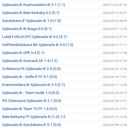
Själevads IK-Kvarnsvedens IK 3-1 (1-1)
2023-10-02 07:35
Själevads IK-Bele Barkaby 0-2 (0-1)
2023-09-13 09:31
Sandvikens IF-Själevads IK 1-0 (1-0)
2023-09-05 08:40
Själevads IK-IK Brage 0-6 (0-1)
2023-09-01 12:59
Luleå Fotboll DFF-Själevads IK 6-2 (5-1)
2023-08-22 07:37
Heffnersklubbans BK-Själevads IK 3-0 (1-0)
2023-08-13 17:11
Själevads IK-OPE 5-4 (2-1)
2023-08-13 17:08
Själevads IK-Sunnanå SK 1-4 (1-2)
2023-07-03 07:49
Sollentuna FK-Själevads IK 2-0 (0-0)
2023-06-26 10:36
Själevads IK - Gefle IF FF 0-1 (0-0)
2023-06-18 19:41
Kvarnsvedens IK-Själevads IK 3-5 (2-1)
2023-06-11 13:36
Själevads IK - Team Hudik 1-0 (0-0)
2023-06-04 09:13
IFK Östersund-Själevads IK 2-1 (0-0)
2023-05-28 19:57
Själevads IK-Team TG FF 1-6 (0-3)
2023-05-20 19:01
Bele Barkarby FF-Själevads IK (1-0) 1-2
2023-05-14 19:36
Själevads IK-Sandvikens IF 0-1 (0-0)
2023-05-08 12:58