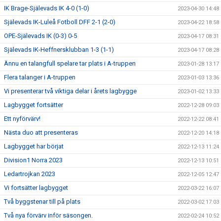
IK Brage-Själevads IK 4-0 (1-0)
2023-04-30 14:48
Själevads IK-Luleå Fotboll DFF 2-1 (2-0)
2023-04-22 18:58
OPE-Själevads IK (0-3) 0-5
2023-04-17 08:31
Själevads IK-Heffnersklubban 1-3 (1-1)
2023-04-17 08:28
Ännu en talangfull spelare tar plats i A-truppen
2023-01-28 13:17
Flera talanger i A-truppen
2023-01-03 13:36
Vi presenterar två viktiga delar i årets lagbygge
2023-01-02 13:33
Lagbygget fortsätter
2022-12-28 09:03
Ett nyförvärv!
2022-12-22 08:41
Nästa duo att presenteras
2022-12-20 14:18
Lagbygget har börjat
2022-12-13 11:24
Division1 Norra 2023
2022-12-13 10:51
Ledartrojkan 2023
2022-12-05 12:47
Vi fortsätter lagbygget
2022-03-22 16:07
Två byggstenar till på plats
2022-03-02 17:03
Två nya förvärv inför säsongen.
2022-02-24 10:52