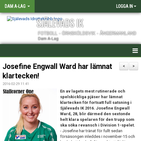
DAM A-LAG
LOGGA IN
SJÄLEVADS IK
FOTBOLL - ÖRNSKÖLDSVIK - ÅNGERMANLAND
Dam A-Lag
HEM
Josefine Engwall Ward har lämnat
<
>
klartecken!
NYHETER
2016-02-29 11:41
KALENDER
En av lagets mest rutinerade och
spelskickliga pjäser har lämnat
klartecken för fortsatt full satsning i
TRUPPEN
Själevads IK 2016. Josefine Engwall
Ward, 28, blir därmed den sextonde
KONTAKT
helt klara spelaren för den trupp som
ska söka revansch i Division 1-spelet.
MATCHER
- Josefine har tränat för fullt sedan
försäsongen inleddes i november-15 och