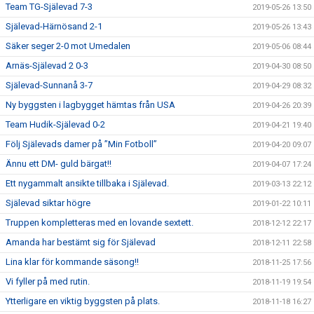
Team TG-Själevad 7-3
2019-05-26 13:50
Själevad-Härnösand 2-1
2019-05-26 13:43
Säker seger 2-0 mot Umedalen
2019-05-06 08:44
Arnäs-Själevad 2 0-3
2019-04-30 08:50
Själevad-Sunnanå 3-7
2019-04-29 08:32
Ny byggsten i lagbygget hämtas från USA
2019-04-26 20:39
Team Hudik-Själevad 0-2
2019-04-21 19:40
Följ Själevads damer på ”Min Fotboll”
2019-04-20 09:07
Ännu ett DM- guld bärgat!!
2019-04-07 17:24
Ett nygammalt ansikte tillbaka i Själevad.
2019-03-13 22:12
Själevad siktar högre
2019-01-22 10:11
Truppen kompletteras med en lovande sextett.
2018-12-12 22:17
Amanda har bestämt sig för Själevad
2018-12-11 22:58
Lina klar för kommande säsong!!
2018-11-25 17:56
Vi fyller på med rutin.
2018-11-19 19:54
Ytterligare en viktig byggsten på plats.
2018-11-18 16:27