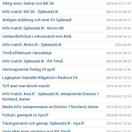
Viktig vinst i derbyt mot BiK SK
2016-05-14 17:57
Inför match: BiK SK - Själevads IK
2016-05-13 08:37
Äntligen utdelning och vinst för Själevad!
2016-05-09 09:17
Inför match: Själevads IK - Morön BK
2016-05-07 10:41
Uddamålsförlust i cirkusmatch mot Alvik
2016-05-06 16:10
Inför match: Alviks IK - Själevads IK
2016-05-04
Timrå effektivast i länsderbyt
2016-05-02 08:12
Inför match: Själevads IK - IFK Timrå
2016-04-29 08:57
Hemmapremiär fredag 29 april!
2016-04-28 12:41
Lagkapten Gabrielle Wågström i Radions P4
2016-04-25 15:12
Tuff start men lärorik match!
2016-04-25 09:47
Inför match: Assi IF - Själevads IK, seriepremiär Division 1
2016-04-22 10:14
Norrland, damer
Media inför seriepremiären av Division 1 Norrland, damer
2016-04-22 10:05
Förlust i genrepet vs Ope IF
2016-04-18 09:50
Träningsmatch och genrep: Själevads IK - Ope IF
2016-04-15 13:16
Vinst efter stark vändning mot IFK Timrå!
2016-04-11 10:47