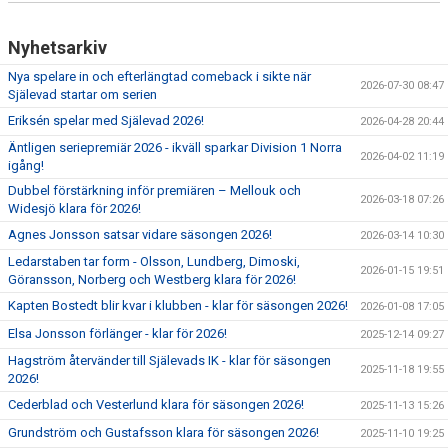
Nyhetsarkiv
Nya spelare in och efterlängtad comeback i sikte när
2026-07-30 08:47
Själevad startar om serien
Eriksén spelar med Själevad 2026!
2026-04-28 20:44
Äntligen seriepremiär 2026 - ikväll sparkar Division 1 Norra
2026-04-02 11:19
igång!
Dubbel förstärkning inför premiären – Mellouk och
2026-03-18 07:26
Widesjö klara för 2026!
Agnes Jonsson satsar vidare säsongen 2026!
2026-03-14 10:30
Ledarstaben tar form - Olsson, Lundberg, Dimoski,
2026-01-15 19:51
Göransson, Norberg och Westberg klara för 2026!
Kapten Bostedt blir kvar i klubben - klar för säsongen 2026!
2026-01-08 17:05
Elsa Jonsson förlänger - klar för 2026!
2025-12-14 09:27
Hagström återvänder till Själevads IK - klar för säsongen
2025-11-18 19:55
2026!
Cederblad och Vesterlund klara för säsongen 2026!
2025-11-13 15:26
Grundström och Gustafsson klara för säsongen 2026!
2025-11-10 19:25