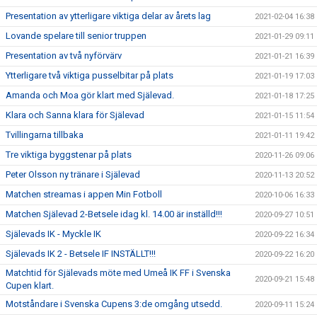
Presentation av ytterligare viktiga delar av årets lag
2021-02-04 16:38
Lovande spelare till senior truppen
2021-01-29 09:11
Presentation av två nyförvärv
2021-01-21 16:39
Ytterligare två viktiga pusselbitar på plats
2021-01-19 17:03
Amanda och Moa gör klart med Själevad.
2021-01-18 17:25
Klara och Sanna klara för Själevad
2021-01-15 11:54
Tvillingarna tillbaka
2021-01-11 19:42
Tre viktiga byggstenar på plats
2020-11-26 09:06
Peter Olsson ny tränare i Själevad
2020-11-13 20:52
Matchen streamas i appen Min Fotboll
2020-10-06 16:33
Matchen Själevad 2-Betsele idag kl. 14.00 är inställd!!!
2020-09-27 10:51
Själevads IK - Myckle IK
2020-09-22 16:34
Själevads IK 2 - Betsele IF INSTÄLLT!!!
2020-09-22 16:20
Matchtid för Själevads möte med Umeå IK FF i Svenska
2020-09-21 15:48
Cupen klart.
Motståndare i Svenska Cupens 3:de omgång utsedd.
2020-09-11 15:24