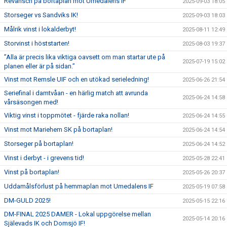
Revansch på bortaplan mot Umedalens IF
2025-09-03 18:05
Storseger vs Sandviks IK!
2025-09-03 18:03
Målrik vinst i lokalderbyt!
2025-08-11 12:49
Storvinst i höststarten!
2025-08-03 19:37
”Alla är precis lika viktiga oavsett om man startar ute på
2025-07-19 15:02
planen eller är på sidan.”
Vinst mot Remsle UIF och en utökad serieledning!
2025-06-26 21:54
Seriefinal i damtvåan - en härlig match att avrunda
2025-06-24 14:58
vårsäsongen med!
Viktig vinst i toppmötet - fjärde raka nollan!
2025-06-24 14:55
Vinst mot Mariehem SK på bortaplan!
2025-06-24 14:54
Storseger på bortaplan!
2025-06-24 14:52
Vinst i derbyt - i grevens tid!
2025-05-28 22:41
Vinst på bortaplan!
2025-05-26 20:37
Uddamålsförlust på hemmaplan mot Umedalens IF
2025-05-19 07:58
DM-GULD 2025!
2025-05-15 22:16
DM-FINAL 2025 DAMER - Lokal uppgörelse mellan
2025-05-14 20:16
Själevads IK och Domsjö IF!