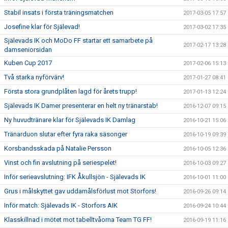
Stabil insats i första träningsmatchen
2017-03-05 17:57
Josefine klar för Själevad!
2017-03-02 17:35
Själevads IK och MoDo FF startar ett samarbete på
2017-02-17 13:28
damseniorsidan
Kuben Cup 2017
2017-02-06 15:13
Två starka nyförvärv!
2017-01-27 08:41
Första stora grundplåten lagd för årets trupp!
2017-01-13 12:24
Själevads IK Damer presenterar en helt ny tränarstab!
2016-12-07 09:15
Ny huvudtränare klar för Själevads IK Damlag
2016-10-21 15:06
Tränarduon slutar efter fyra raka säsonger
2016-10-19 09:39
Korsbandsskada på Natalie Persson
2016-10-05 12:36
Vinst och fin avslutning på seriespelet!
2016-10-03 09:27
Inför serieavslutning: IFK Åkullsjön - Själevads IK
2016-10-01 11:00
Grus i målskyttet gav uddamålsförlust mot Storfors!
2016-09-26 09:14
Inför match: Själevads IK - Storfors AIK
2016-09-24 10:44
Klasskillnad i mötet mot tabelltvåorna Team TG FF!
2016-09-19 11:16