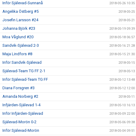
Inför Själevad-Sunnanå
2018-05-26 10:35
Angelika Östberg #5
2018-05-25
Josefin Larsson #24
2018-05-21
Johanna Björk #23
2018-05-19 09:39
Moa Våglund #20
2018-05-18 06:57
Sandvik-Själevad 2-3
2018-05-16 21:28
Maja Lindfors #8
2018-05-15 21:30
Inför Sandvik-Själevad
2018-05-15
Själevad-Team TG FF 2-1
2018-05-13
Inför Själevad-Team TG FF
2018-05-12 13:48
Diana Forsgren #3
2018-05-12 12:00
Amanda Norberg #2
2018-05-11
Infjärden-Själevad 1-4
2018-05-10 16:13
Inför Infjärden-Själevad
2018-05-09 22:00
Själevad-Morön 0-2
2018-05-06 09:38
Inför Själevad-Morön
2018-05-04 09:51