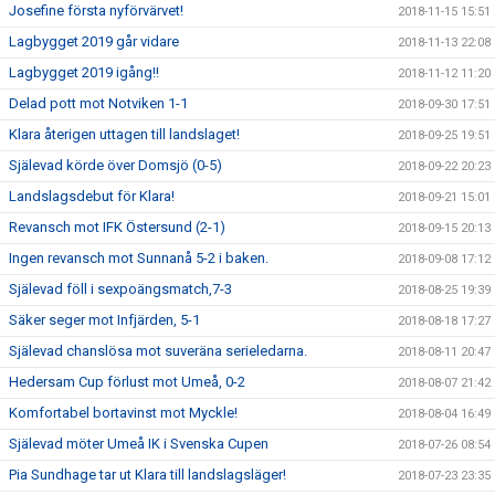
Josefine första nyförvärvet!
2018-11-15 15:51
Lagbygget 2019 går vidare
2018-11-13 22:08
Lagbygget 2019 igång!!
2018-11-12 11:20
Delad pott mot Notviken 1-1
2018-09-30 17:51
Klara återigen uttagen till landslaget!
2018-09-25 19:51
Själevad körde över Domsjö (0-5)
2018-09-22 20:23
Landslagsdebut för Klara!
2018-09-21 15:01
Revansch mot IFK Östersund (2-1)
2018-09-15 20:13
Ingen revansch mot Sunnanå 5-2 i baken.
2018-09-08 17:12
Själevad föll i sexpoängsmatch,7-3
2018-08-25 19:39
Säker seger mot Infjärden, 5-1
2018-08-18 17:27
Själevad chanslösa mot suveräna serieledarna.
2018-08-11 20:47
Hedersam Cup förlust mot Umeå, 0-2
2018-08-07 21:42
Komfortabel bortavinst mot Myckle!
2018-08-04 16:49
Själevad möter Umeå IK i Svenska Cupen
2018-07-26 08:54
Pia Sundhage tar ut Klara till landslagsläger!
2018-07-23 23:35