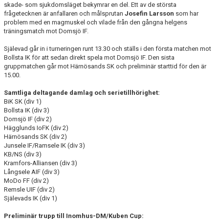
skade- som sjukdomsläget bekymrar en del. Ett av de största
frågetecknen är anfallaren och målsprutan
Josefin Larsson
som har
problem med en magmuskel och vilade från den gångna helgens
träningsmatch mot Domsjö IF.
Själevad går in i turneringen runt 13.30 och ställs i den första matchen mot
Bollsta IK för att sedan direkt spela mot Domsjö IF. Den sista
gruppmatchen går mot Härnösands SK och preliminär starttid för den är
15.00.
Samtliga deltagande damlag och serietillhörighet:
BiK SK (div 1)
Bollsta IK (div 3)
Domsjö IF (div 2)
Hägglunds IoFK (div 2)
Härnösands SK (div 2)
Junsele IF/Ramsele IK (div 3)
KB/NS (div 3)
Kramfors-Alliansen (div 3)
Långsele AIF (div 3)
MoDo FF (div 2)
Remsle UIF (div 2)
Själevads IK (div 1)
Preliminär trupp till Inomhus-DM/Kuben Cup: