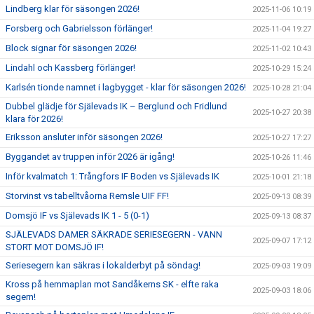
Lindberg klar för säsongen 2026!
2025-11-06 10:19
Forsberg och Gabrielsson förlänger!
2025-11-04 19:27
Block signar för säsongen 2026!
2025-11-02 10:43
Lindahl och Kassberg förlänger!
2025-10-29 15:24
Karlsén tionde namnet i lagbygget - klar för säsongen 2026!
2025-10-28 21:04
Dubbel glädje för Själevads IK – Berglund och Fridlund
2025-10-27 20:38
klara för 2026!
Eriksson ansluter inför säsongen 2026!
2025-10-27 17:27
Byggandet av truppen inför 2026 är igång!
2025-10-26 11:46
Inför kvalmatch 1: Trångfors IF Boden vs Själevads IK
2025-10-01 21:18
Storvinst vs tabelltvåorna Remsle UIF FF!
2025-09-13 08:39
Domsjö IF vs Själevads IK 1 - 5 (0-1)
2025-09-13 08:37
SJÄLEVADS DAMER SÄKRADE SERIESEGERN - VANN
2025-09-07 17:12
STORT MOT DOMSJÖ IF!
Seriesegern kan säkras i lokalderbyt på söndag!
2025-09-03 19:09
Kross på hemmaplan mot Sandåkerns SK - elfte raka
2025-09-03 18:06
segern!