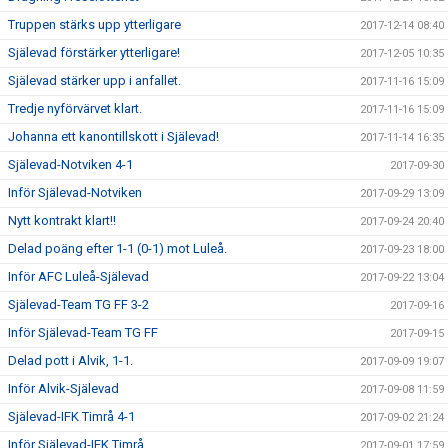
Truppen stärks upp ytterligare
2017-12-14 08:40
Själevad förstärker ytterligare!
2017-12-05 10:35
Själevad stärker upp i anfallet.
2017-11-16 15:09
Tredje nyförvärvet klart.
2017-11-16 15:09
Johanna ett kanontillskott i Själevad!
2017-11-14 16:35
Själevad-Notviken 4-1
2017-09-30
Inför Själevad-Notviken
2017-09-29 13:09
Nytt kontrakt klart!!
2017-09-24 20:40
Delad poäng efter 1-1 (0-1) mot Luleå.
2017-09-23 18:00
Inför AFC Luleå-Själevad
2017-09-22 13:04
Själevad-Team TG FF 3-2
2017-09-16
Inför Själevad-Team TG FF
2017-09-15
Delad pott i Alvik, 1-1.
2017-09-09 19:07
Inför Alvik-Själevad
2017-09-08 11:59
Själevad-IFK Timrå 4-1
2017-09-02 21:24
Inför Själevad-IFK Timrå
2017-09-01 17:59