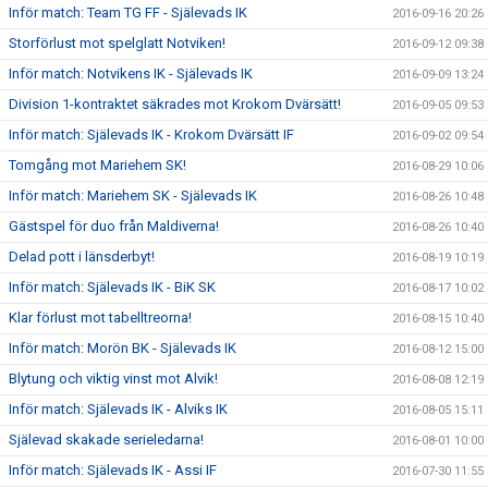
Inför match: Team TG FF - Själevads IK
2016-09-16 20:26
Storförlust mot spelglatt Notviken!
2016-09-12 09:38
Inför match: Notvikens IK - Själevads IK
2016-09-09 13:24
Division 1-kontraktet säkrades mot Krokom Dvärsätt!
2016-09-05 09:53
Inför match: Själevads IK - Krokom Dvärsätt IF
2016-09-02 09:54
Tomgång mot Mariehem SK!
2016-08-29 10:06
Inför match: Mariehem SK - Själevads IK
2016-08-26 10:48
Gästspel för duo från Maldiverna!
2016-08-26 10:40
Delad pott i länsderbyt!
2016-08-19 10:19
Inför match: Själevads IK - BiK SK
2016-08-17 10:02
Klar förlust mot tabelltreorna!
2016-08-15 10:40
Inför match: Morön BK - Själevads IK
2016-08-12 15:00
Blytung och viktig vinst mot Alvik!
2016-08-08 12:19
Inför match: Själevads IK - Alviks IK
2016-08-05 15:11
Själevad skakade serieledarna!
2016-08-01 10:00
Inför match: Själevads IK - Assi IF
2016-07-30 11:55