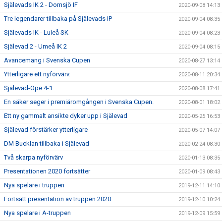
Själevads IK 2 - Domsjö IF
2020-09-08 14:13
Tre legendarer tillbaka på Själevads IP
2020-09-04 08:35
Själevads IK - Luleå SK
2020-09-04 08:23
Själevad 2 - Umeå IK 2
2020-09-04 08:15
Avancemang i Svenska Cupen
2020-08-27 13:14
Ytterligare ett nyförvärv.
2020-08-11 20:34
Själevad-Ope 4-1
2020-08-08 17:41
En säker seger i premiäromgången i Svenska Cupen.
2020-08-01 18:02
Ett ny gammalt ansikte dyker upp i Själevad
2020-05-25 16:53
Själevad förstärker ytterligare
2020-05-07 14:07
DM Bucklan tillbaka i Själevad
2020-02-24 08:30
Två skarpa nyförvärv
2020-01-13 08:35
Presentationen 2020 fortsätter
2020-01-09 08:43
Nya spelare i truppen
2019-12-11 14:10
Fortsatt presentation av truppen 2020
2019-12-10 10:24
Nya spelare i A-truppen
2019-12-09 15:59