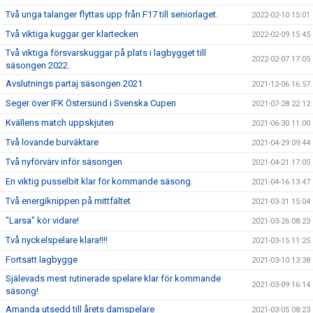
Två unga talanger flyttas upp från F17 till seniorlaget.
2022-02-10 15:01
Två viktiga kuggar ger klartecken
2022-02-09 15:45
Två viktiga försvarskuggar på plats i lagbygget till
2022-02-07 17:05
säsongen 2022.
Avslutnings partaj säsongen 2021
2021-12-06 16:57
Seger över IFK Östersund i Svenska Cupen
2021-07-28 22:12
Kvällens match uppskjuten
2021-06-30 11:00
Två lovande burväktare
2021-04-29 09:44
Två nyförvärv inför säsongen
2021-04-21 17:05
En viktig pusselbit klar för kommande säsong.
2021-04-16 13:47
Två energiknippen på mittfältet
2021-03-31 15:04
"Larsa" kör vidare!
2021-03-26 08:23
Två nyckelspelare klara!!!!
2021-03-15 11:25
Fortsatt lagbygge
2021-03-10 13:38
Själevads mest rutinerade spelare klar för kommande
2021-03-09 16:14
säsong!
Amanda utsedd till årets damspelare
2021-03-05 08:23