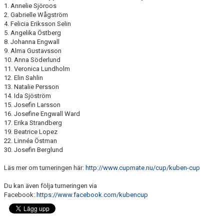
1. Annelie Sjöroos
2. Gabrielle Wågström
4. Felicia Eriksson Selin
5. Angelika Östberg
8. Johanna Engwall
9. Alma Gustavsson
10. Anna Söderlund
11. Veronica Lundholm
12. Elin Sahlin
13. Natalie Persson
14. Ida Sjöström
15. Josefin Larsson
16. Josefine Engwall Ward
17. Erika Strandberg
19. Beatrice Lopez
22. Linnéa Östman
30. Josefin Berglund
Läs mer om turneringen här:
http://www.cupmate.nu/cup/kuben-cup
Du kan även följa turneringen via
Facebook:
https://www.facebook.com/kubencup