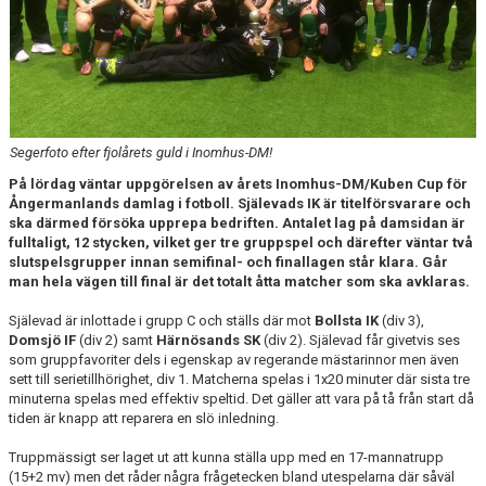
DIVISION 1 NORRA 2026
BILDGALLERI
HISTORIK
DOKUMENT
Segerfoto efter fjolårets guld i Inomhus-DM!
På lördag väntar uppgörelsen av årets Inomhus-DM/Kuben Cup för
Ångermanlands damlag i fotboll. Själevads IK är titelförsvarare och
ska därmed försöka upprepa bedriften. Antalet lag på damsidan är
fulltaligt, 12 stycken, vilket ger tre gruppspel och därefter väntar två
slutspelsgrupper innan semifinal- och finallagen står klara. Går
man hela vägen till final är det totalt åtta matcher som ska avklaras.
Själevad är inlottade i grupp C och ställs där mot
Bollsta IK
(div 3),
Domsjö IF
(div 2) samt
Härnösands SK
(div 2). Själevad får givetvis ses
som gruppfavoriter dels i egenskap av regerande mästarinnor men även
sett till serietillhörighet, div 1. Matcherna spelas i 1x20 minuter där sista tre
minuterna spelas med effektiv speltid. Det gäller att vara på tå från start då
tiden är knapp att reparera en slö inledning.
Truppmässigt ser laget ut att kunna ställa upp med en 17-mannatrupp
(15+2 mv) men det råder några frågetecken bland utespelarna där såväl