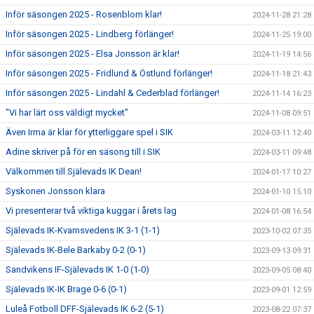
Inför säsongen 2025 - Rosenblom klar!
2024-11-28 21:28
Inför säsongen 2025 - Lindberg förlänger!
2024-11-25 19:00
Inför säsongen 2025 - Elsa Jonsson är klar!
2024-11-19 14:56
Inför säsongen 2025 - Fridlund & Östlund förlänger!
2024-11-18 21:43
Inför säsongen 2025 - Lindahl & Cederblad förlänger!
2024-11-14 16:23
"Vi har lärt oss väldigt mycket"
2024-11-08 09:51
Även Irma är klar för ytterliggare spel i SIK
2024-03-11 12:40
Adine skriver på för en säsong till i SIK
2024-03-11 09:48
Välkommen till Själevads IK Dean!
2024-01-17 10:27
Syskonen Jonsson klara
2024-01-10 15:10
Vi presenterar två viktiga kuggar i årets lag
2024-01-08 16:54
Själevads IK-Kvarnsvedens IK 3-1 (1-1)
2023-10-02 07:35
Själevads IK-Bele Barkaby 0-2 (0-1)
2023-09-13 09:31
Sandvikens IF-Själevads IK 1-0 (1-0)
2023-09-05 08:40
Själevads IK-IK Brage 0-6 (0-1)
2023-09-01 12:59
Luleå Fotboll DFF-Själevads IK 6-2 (5-1)
2023-08-22 07:37