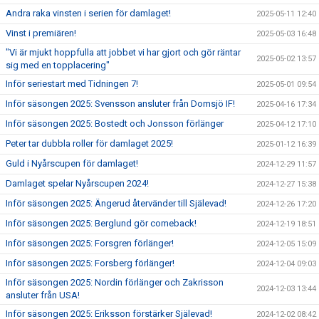
Andra raka vinsten i serien för damlaget!
2025-05-11 12:40
Vinst i premiären!
2025-05-03 16:48
"Vi är mjukt hoppfulla att jobbet vi har gjort och gör räntar
2025-05-02 13:57
sig med en topplacering"
Inför seriestart med Tidningen 7!
2025-05-01 09:54
Inför säsongen 2025: Svensson ansluter från Domsjö IF!
2025-04-16 17:34
Inför säsongen 2025: Bostedt och Jonsson förlänger
2025-04-12 17:10
Peter tar dubbla roller för damlaget 2025!
2025-01-12 16:39
Guld i Nyårscupen för damlaget!
2024-12-29 11:57
Damlaget spelar Nyårscupen 2024!
2024-12-27 15:38
Inför säsongen 2025: Ängerud återvänder till Själevad!
2024-12-26 17:20
Inför säsongen 2025: Berglund gör comeback!
2024-12-19 18:51
Inför säsongen 2025: Forsgren förlänger!
2024-12-05 15:09
Inför säsongen 2025: Forsberg förlänger!
2024-12-04 09:03
Inför säsongen 2025: Nordin förlänger och Zakrisson
2024-12-03 13:44
ansluter från USA!
Inför säsongen 2025: Eriksson förstärker Själevad!
2024-12-02 08:42