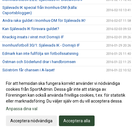
Själevads IK special från Inomhus-DM (källa:
2016-02-10 13:41
Csportsbloggen)
Andra raka guldet i Inomhus-DM för Själevads IK!
2016-02-07 11:58
Kan Själevads IK försvara guldet?
2016-02-03 09:53
Knackig insats i vinst mot Domsjö IF
2016-02-01 09:26
Inomhusfotboll 30/1: Själevads IK - Domsjö IF
2016-01-29 20:26
Edmark kan inte fullfölja sin fotbollssatsning
2016-01-25 11:40
Östman och Söderlund drar i handbromsen
2016-01-22 11:25
Sjöström får chansen i A-laget!
2016-01-22 10:52
Linnéa och Felicia förlänger med Själevads IK
2016-01-22 10:13
För att hemsidan ska fungera korrekt använder vi nödvändiga
Upp och ner mot MoDo FF
2016-01-18 12:49
cookies från SportAdmin. Dessa går inte att stänga av.
Spelordningen för Division 1 Norrland är klart!
Föreningen kan också använda frivilliga cookies, t.ex. för statistik
2016-01-15 13:46
eller marknadsföring. Du väljer själv om du vill acceptera dessa.
Inomhusfotboll 16/1: Själevads IK vs MoDo FF
2016-01-15 08:30
Anpassa dina val
Inomhusmatcher på BR-hallen
2016-01-12 14:36
Forsgren till MoDo FF
2016-01-12 14:12
Acceptera nödvändiga
Acceptera alla
Tar timeout från all fotboll
2015-12-10 13:45