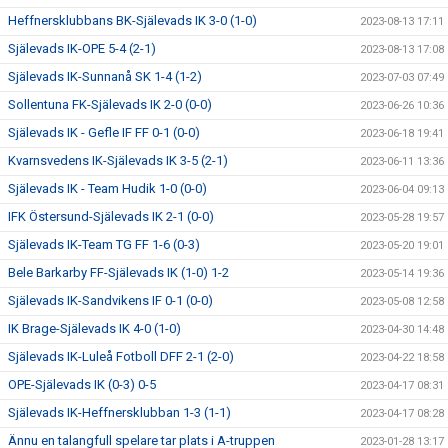
Heffnersklubbans BK-Själevads IK 3-0 (1-0)
2023-08-13 17:11
Själevads IK-OPE 5-4 (2-1)
2023-08-13 17:08
Själevads IK-Sunnanå SK 1-4 (1-2)
2023-07-03 07:49
Sollentuna FK-Själevads IK 2-0 (0-0)
2023-06-26 10:36
Själevads IK - Gefle IF FF 0-1 (0-0)
2023-06-18 19:41
Kvarnsvedens IK-Själevads IK 3-5 (2-1)
2023-06-11 13:36
Själevads IK - Team Hudik 1-0 (0-0)
2023-06-04 09:13
IFK Östersund-Själevads IK 2-1 (0-0)
2023-05-28 19:57
Själevads IK-Team TG FF 1-6 (0-3)
2023-05-20 19:01
Bele Barkarby FF-Själevads IK (1-0) 1-2
2023-05-14 19:36
Själevads IK-Sandvikens IF 0-1 (0-0)
2023-05-08 12:58
IK Brage-Själevads IK 4-0 (1-0)
2023-04-30 14:48
Själevads IK-Luleå Fotboll DFF 2-1 (2-0)
2023-04-22 18:58
OPE-Själevads IK (0-3) 0-5
2023-04-17 08:31
Själevads IK-Heffnersklubban 1-3 (1-1)
2023-04-17 08:28
Ännu en talangfull spelare tar plats i A-truppen
2023-01-28 13:17