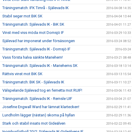
Träningsmatch: IFK Timrå - Själevads IK
2016-04-08 14:35
Stabil seger mot BiK SK
2016-04-04 13:44
Träningsmatch: Själevads IK - BiK SK
2016-04-01 11:27
Vinst med viss möda mot Domsjö IF
2016-03-29 10:33
Själevad har imponerat under försäsongen
2016-03-24 08:52
Träningsmatch: Själevads IK - Domsjö IF
2016-03-24
Vass första halva sänkte Mariehem!
2016-03-21 08:48
Träningsmatch: Själevads IK - Mariehems SK
2016-03-18 13:14
Rättvis vinst mot BiK SK
2016-03-13 15:54
Träningsmatch: BiK SK - Själevads IK
2016-03-11 10:27
Välspelande Själevad tog en femetta mot RUIF!
2016-03-06 11:43
Träningsmatch: Själevads IK - Remsle UIF
2016-03-04 21:07
Josefine Engwall Ward har lämnat klartecken!
2016-02-29 11:41
Lundholm lägger (nästan) skorna på hyllan
2016-02-29 11:36
Stark och stabil insats mot Gideälven
2016-02-22 09:45
Inomhusfotboll 20/2: Själevads IK-Gideälvens IF
2016-02-19 12:45