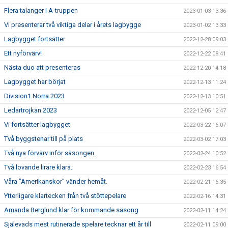
Flera talanger i A-truppen
2023-01-03 13:36
Vi presenterar två viktiga delar i årets lagbygge
2023-01-02 13:33
Lagbygget fortsätter
2022-12-28 09:03
Ett nyförvärv!
2022-12-22 08:41
Nästa duo att presenteras
2022-12-20 14:18
Lagbygget har börjat
2022-12-13 11:24
Division1 Norra 2023
2022-12-13 10:51
Ledartrojkan 2023
2022-12-05 12:47
Vi fortsätter lagbygget
2022-03-22 16:07
Två byggstenar till på plats
2022-03-02 17:03
Två nya förvärv inför säsongen.
2022-02-24 10:52
Två lovande lirare klara.
2022-02-23 16:54
Våra ”Amerikanskor” vänder hemåt.
2022-02-21 16:35
Ytterligare klartecken från två stöttepelare
2022-02-16 14:31
Amanda Berglund klar för kommande säsong
2022-02-11 14:24
Själevads mest rutinerade spelare tecknar ett år till
2022-02-11 09:00