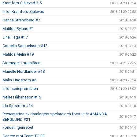
Kramfors-Själevad 2-5
2018-04-29 19:54
Inför Kramfors-Själevad
2018-04-29 09:52
Hanna Strandberg #7
2018-04-28
Matilda Bylund #1
2018-04-27
Lina Haga #17
2018-04-26
Cornelia Samuelsson #12
2018-04-23
Matilda Melin #19
2018-04-22
Storseger i premiären
2018-04-21 22:35
Marielle Nordlander #18
2018-04-21
Malin Lindström #6
2018-04-20 20:24
Inför seriepremiären
2018-04-20 13:02
Nellie Håkansson #15
2018-04-19
Ida Sjöström #14
2018-04-18
Presentation av damlagets spelare och först ut är AMANDA
2018-04-17
BERGLUND #21
Förlust i genrepet
2018-04-14
Genrep mot Team TG FF
2018-04-13 08:39