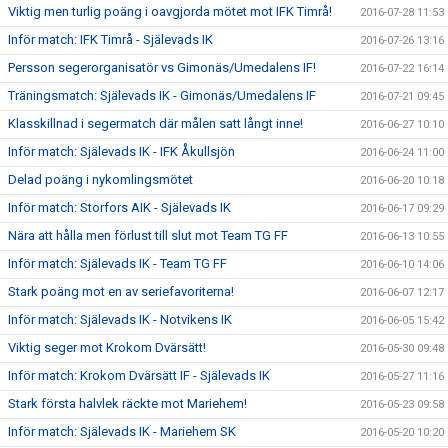
Viktig men turlig poäng i oavgjorda mötet mot IFK Timrå!
2016-07-28 11:53
Inför match: IFK Timrå - Själevads IK
2016-07-26 13:16
Persson segerorganisatör vs Gimonäs/Umedalens IF!
2016-07-22 16:14
Träningsmatch: Själevads IK - Gimonäs/Umedalens IF
2016-07-21 09:45
Klasskillnad i segermatch där målen satt långt inne!
2016-06-27 10:10
Inför match: Själevads IK - IFK Åkullsjön
2016-06-24 11:00
Delad poäng i nykomlingsmötet
2016-06-20 10:18
Inför match: Storfors AIK - Själevads IK
2016-06-17 09:29
Nära att hålla men förlust till slut mot Team TG FF
2016-06-13 10:55
Inför match: Själevads IK - Team TG FF
2016-06-10 14:06
Stark poäng mot en av seriefavoriterna!
2016-06-07 12:17
Inför match: Själevads IK - Notvikens IK
2016-06-05 15:42
Viktig seger mot Krokom Dvärsätt!
2016-05-30 09:48
Inför match: Krokom Dvärsätt IF - Själevads IK
2016-05-27 11:16
Stark första halvlek räckte mot Mariehem!
2016-05-23 09:58
Inför match: Själevads IK - Mariehem SK
2016-05-20 10:20