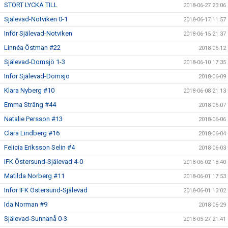
STORT LYCKA TILL
2018-06-27 23:06
Själevad-Notviken 0-1
2018-06-17 11:57
Inför Själevad-Notviken
2018-06-15 21:37
Linnéa Östman #22
2018-06-12
Själevad-Domsjö 1-3
2018-06-10 17:35
Inför Själevad-Domsjö
2018-06-09
Klara Nyberg #10
2018-06-08 21:13
Emma Sträng #44
2018-06-07
Natalie Persson #13
2018-06-06
Clara Lindberg #16
2018-06-04
Felicia Eriksson Selin #4
2018-06-03
IFK Östersund-Själevad 4-0
2018-06-02 18:40
Matilda Norberg #11
2018-06-01 17:53
Inför IFK Östersund-Själevad
2018-06-01 13:02
Ida Norman #9
2018-05-29
Själevad-Sunnanå 0-3
2018-05-27 21:41