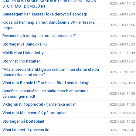
SJÄLEVADS DAMER SÄKRADE SERIESEGERN - VANN
2025-09-07 17:12
STORT MOT DOMSJÖ IF!
Seriesegern kan säkras i lokalderbyt på söndag!
2025-09-03 19:09
Kross på hemmaplan mot Sandåkerns SK - elfte raka
2025-09-03 18:06
segern!
Revansch på bortaplan mot Umedalens IF
2025-09-03 18:05
Storseger vs Sandviks IK!
2025-09-03 18:03
Målrik vinst i lokalderbyt!
2025-08-11 12:49
Storvinst i höststarten!
2025-08-03 19:37
”Alla är precis lika viktiga oavsett om man startar ute på
2025-07-19 15:02
planen eller är på sidan.”
Vinst mot Remsle UIF och en utökad serieledning!
2025-06-26 21:54
Seriefinal i damtvåan - en härlig match att avrunda
2025-06-24 14:58
vårsäsongen med!
Viktig vinst i toppmötet - fjärde raka nollan!
2025-06-24 14:55
Vinst mot Mariehem SK på bortaplan!
2025-06-24 14:54
Storseger på bortaplan!
2025-06-24 14:52
Vinst i derbyt - i grevens tid!
2025-05-28 22:41