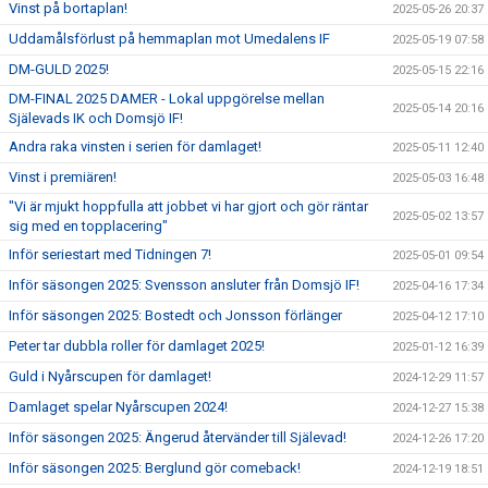
Vinst på bortaplan!
2025-05-26 20:37
Uddamålsförlust på hemmaplan mot Umedalens IF
2025-05-19 07:58
DM-GULD 2025!
2025-05-15 22:16
DM-FINAL 2025 DAMER - Lokal uppgörelse mellan
2025-05-14 20:16
Själevads IK och Domsjö IF!
Andra raka vinsten i serien för damlaget!
2025-05-11 12:40
Vinst i premiären!
2025-05-03 16:48
"Vi är mjukt hoppfulla att jobbet vi har gjort och gör räntar
2025-05-02 13:57
sig med en topplacering"
Inför seriestart med Tidningen 7!
2025-05-01 09:54
Inför säsongen 2025: Svensson ansluter från Domsjö IF!
2025-04-16 17:34
Inför säsongen 2025: Bostedt och Jonsson förlänger
2025-04-12 17:10
Peter tar dubbla roller för damlaget 2025!
2025-01-12 16:39
Guld i Nyårscupen för damlaget!
2024-12-29 11:57
Damlaget spelar Nyårscupen 2024!
2024-12-27 15:38
Inför säsongen 2025: Ängerud återvänder till Själevad!
2024-12-26 17:20
Inför säsongen 2025: Berglund gör comeback!
2024-12-19 18:51