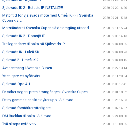
Själevads IK 2 - Betsele IF INSTÄLLT!!!
2020-09-22 16:20
Matchtid för Själevads möte med Umeå IK FF i Svenska
2020-09-21 15:48
Cupen klart.
Motståndare i Svenska Cupens 3:de omgång utsedd.
2020-09-11 15:24
Själevads IK 2 - Domsjö IF
2020-09-08 14:13
Tre legendarer tillbaka på Själevads IP
2020-09-04 08:35
Själevads IK - Luleå SK
2020-09-04 08:23
Själevad 2 - Umeå IK 2
2020-09-04 08:15
Avancemang i Svenska Cupen
2020-08-27 13:14
Ytterligare ett nyförvärv.
2020-08-11 20:34
Själevad-Ope 4-1
2020-08-08 17:41
En säker seger i premiäromgången i Svenska Cupen.
2020-08-01 18:02
Ett ny gammalt ansikte dyker upp i Själevad
2020-05-25 16:53
Själevad förstärker ytterligare
2020-05-07 14:07
DM Bucklan tillbaka i Själevad
2020-02-24 08:30
Två skarpa nyförvärv
2020-01-13 08:35