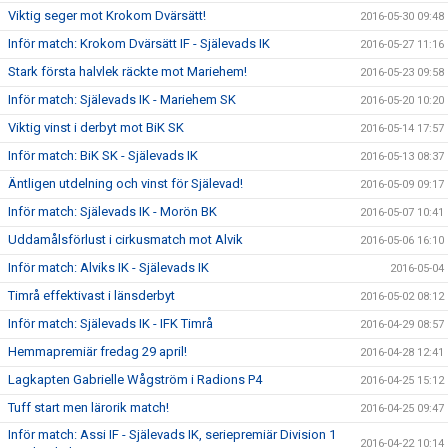
Viktig seger mot Krokom Dvärsätt!
2016-05-30 09:48
Inför match: Krokom Dvärsätt IF - Själevads IK
2016-05-27 11:16
Stark första halvlek räckte mot Mariehem!
2016-05-23 09:58
Inför match: Själevads IK - Mariehem SK
2016-05-20 10:20
Viktig vinst i derbyt mot BiK SK
2016-05-14 17:57
Inför match: BiK SK - Själevads IK
2016-05-13 08:37
Äntligen utdelning och vinst för Själevad!
2016-05-09 09:17
Inför match: Själevads IK - Morön BK
2016-05-07 10:41
Uddamålsförlust i cirkusmatch mot Alvik
2016-05-06 16:10
Inför match: Alviks IK - Själevads IK
2016-05-04
Timrå effektivast i länsderbyt
2016-05-02 08:12
Inför match: Själevads IK - IFK Timrå
2016-04-29 08:57
Hemmapremiär fredag 29 april!
2016-04-28 12:41
Lagkapten Gabrielle Wågström i Radions P4
2016-04-25 15:12
Tuff start men lärorik match!
2016-04-25 09:47
Inför match: Assi IF - Själevads IK, seriepremiär Division 1
2016-04-22 10:14