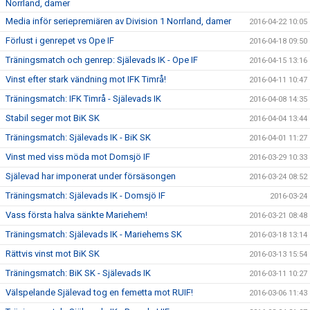
Norrland, damer
Media inför seriepremiären av Division 1 Norrland, damer
2016-04-22 10:05
Förlust i genrepet vs Ope IF
2016-04-18 09:50
Träningsmatch och genrep: Själevads IK - Ope IF
2016-04-15 13:16
Vinst efter stark vändning mot IFK Timrå!
2016-04-11 10:47
Träningsmatch: IFK Timrå - Själevads IK
2016-04-08 14:35
Stabil seger mot BiK SK
2016-04-04 13:44
Träningsmatch: Själevads IK - BiK SK
2016-04-01 11:27
Vinst med viss möda mot Domsjö IF
2016-03-29 10:33
Själevad har imponerat under försäsongen
2016-03-24 08:52
Träningsmatch: Själevads IK - Domsjö IF
2016-03-24
Vass första halva sänkte Mariehem!
2016-03-21 08:48
Träningsmatch: Själevads IK - Mariehems SK
2016-03-18 13:14
Rättvis vinst mot BiK SK
2016-03-13 15:54
Träningsmatch: BiK SK - Själevads IK
2016-03-11 10:27
Välspelande Själevad tog en femetta mot RUIF!
2016-03-06 11:43