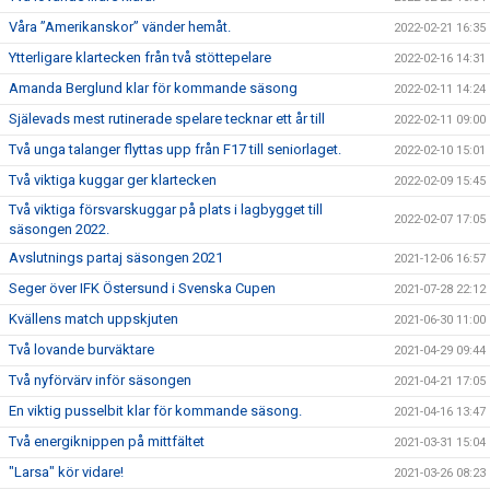
Våra ”Amerikanskor” vänder hemåt.
2022-02-21 16:35
Ytterligare klartecken från två stöttepelare
2022-02-16 14:31
Amanda Berglund klar för kommande säsong
2022-02-11 14:24
Själevads mest rutinerade spelare tecknar ett år till
2022-02-11 09:00
Två unga talanger flyttas upp från F17 till seniorlaget.
2022-02-10 15:01
Två viktiga kuggar ger klartecken
2022-02-09 15:45
Två viktiga försvarskuggar på plats i lagbygget till
2022-02-07 17:05
säsongen 2022.
Avslutnings partaj säsongen 2021
2021-12-06 16:57
Seger över IFK Östersund i Svenska Cupen
2021-07-28 22:12
Kvällens match uppskjuten
2021-06-30 11:00
Två lovande burväktare
2021-04-29 09:44
Två nyförvärv inför säsongen
2021-04-21 17:05
En viktig pusselbit klar för kommande säsong.
2021-04-16 13:47
Två energiknippen på mittfältet
2021-03-31 15:04
"Larsa" kör vidare!
2021-03-26 08:23