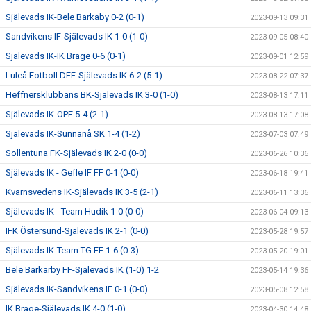
Själevads IK-Bele Barkaby 0-2 (0-1)
2023-09-13 09:31
Sandvikens IF-Själevads IK 1-0 (1-0)
2023-09-05 08:40
Själevads IK-IK Brage 0-6 (0-1)
2023-09-01 12:59
Luleå Fotboll DFF-Själevads IK 6-2 (5-1)
2023-08-22 07:37
Heffnersklubbans BK-Själevads IK 3-0 (1-0)
2023-08-13 17:11
Själevads IK-OPE 5-4 (2-1)
2023-08-13 17:08
Själevads IK-Sunnanå SK 1-4 (1-2)
2023-07-03 07:49
Sollentuna FK-Själevads IK 2-0 (0-0)
2023-06-26 10:36
Själevads IK - Gefle IF FF 0-1 (0-0)
2023-06-18 19:41
Kvarnsvedens IK-Själevads IK 3-5 (2-1)
2023-06-11 13:36
Själevads IK - Team Hudik 1-0 (0-0)
2023-06-04 09:13
IFK Östersund-Själevads IK 2-1 (0-0)
2023-05-28 19:57
Själevads IK-Team TG FF 1-6 (0-3)
2023-05-20 19:01
Bele Barkarby FF-Själevads IK (1-0) 1-2
2023-05-14 19:36
Själevads IK-Sandvikens IF 0-1 (0-0)
2023-05-08 12:58
IK Brage-Själevads IK 4-0 (1-0)
2023-04-30 14:48