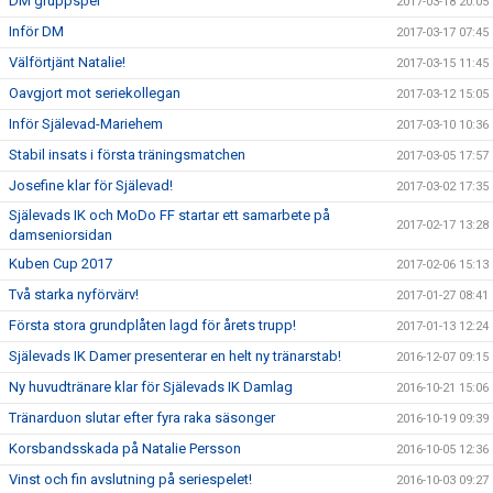
DM gruppspel
2017-03-18 20:05
Inför DM
2017-03-17 07:45
Välförtjänt Natalie!
2017-03-15 11:45
Oavgjort mot seriekollegan
2017-03-12 15:05
Inför Själevad-Mariehem
2017-03-10 10:36
Stabil insats i första träningsmatchen
2017-03-05 17:57
Josefine klar för Själevad!
2017-03-02 17:35
Själevads IK och MoDo FF startar ett samarbete på
2017-02-17 13:28
damseniorsidan
Kuben Cup 2017
2017-02-06 15:13
Två starka nyförvärv!
2017-01-27 08:41
Första stora grundplåten lagd för årets trupp!
2017-01-13 12:24
Själevads IK Damer presenterar en helt ny tränarstab!
2016-12-07 09:15
Ny huvudtränare klar för Själevads IK Damlag
2016-10-21 15:06
Tränarduon slutar efter fyra raka säsonger
2016-10-19 09:39
Korsbandsskada på Natalie Persson
2016-10-05 12:36
Vinst och fin avslutning på seriespelet!
2016-10-03 09:27