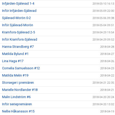
Infjärden-Själevad 1-4
2018-05-10 16:13
Inför Infjärden-Själevad
2018-05-09 22:00
Själevad-Morön 0-2
2018-05-06 09:38
Inför Själevad-Morön
2018-05-04 09:51
Kramfors-Själevad 2-5
2018-04-29 19:54
Inför Kramfors-Själevad
2018-04-29 09:52
Hanna Strandberg #7
2018-04-28
Matilda Bylund #1
2018-04-27
Lina Haga #17
2018-04-26
Cornelia Samuelsson #12
2018-04-23
Matilda Melin #19
2018-04-22
Storseger i premiären
2018-04-21 22:35
Marielle Nordlander #18
2018-04-21
Malin Lindström #6
2018-04-20 20:24
Inför seriepremiären
2018-04-20 13:02
Nellie Håkansson #15
2018-04-19