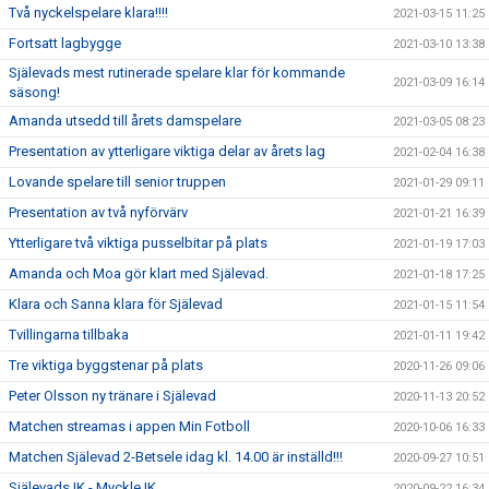
Två nyckelspelare klara!!!!
2021-03-15 11:25
Fortsatt lagbygge
2021-03-10 13:38
Själevads mest rutinerade spelare klar för kommande
2021-03-09 16:14
säsong!
Amanda utsedd till årets damspelare
2021-03-05 08:23
Presentation av ytterligare viktiga delar av årets lag
2021-02-04 16:38
Lovande spelare till senior truppen
2021-01-29 09:11
Presentation av två nyförvärv
2021-01-21 16:39
Ytterligare två viktiga pusselbitar på plats
2021-01-19 17:03
Amanda och Moa gör klart med Själevad.
2021-01-18 17:25
Klara och Sanna klara för Själevad
2021-01-15 11:54
Tvillingarna tillbaka
2021-01-11 19:42
Tre viktiga byggstenar på plats
2020-11-26 09:06
Peter Olsson ny tränare i Själevad
2020-11-13 20:52
Matchen streamas i appen Min Fotboll
2020-10-06 16:33
Matchen Själevad 2-Betsele idag kl. 14.00 är inställd!!!
2020-09-27 10:51
Själevads IK - Myckle IK
2020-09-22 16:34