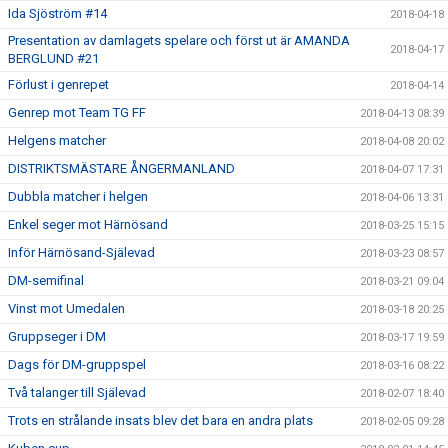
Ida Sjöström #14
2018-04-18
Presentation av damlagets spelare och först ut är AMANDA
2018-04-17
BERGLUND #21
Förlust i genrepet
2018-04-14
Genrep mot Team TG FF
2018-04-13 08:39
Helgens matcher
2018-04-08 20:02
DISTRIKTSMÄSTARE ÅNGERMANLAND
2018-04-07 17:31
Dubbla matcher i helgen
2018-04-06 13:31
Enkel seger mot Härnösand
2018-03-25 15:15
Inför Härnösand-Själevad
2018-03-23 08:57
DM-semifinal
2018-03-21 09:04
Vinst mot Umedalen
2018-03-18 20:25
Gruppseger i DM
2018-03-17 19:59
Dags för DM-gruppspel
2018-03-16 08:22
Två talanger till Själevad
2018-02-07 18:40
Trots en strålande insats blev det bara en andra plats
2018-02-05 09:28