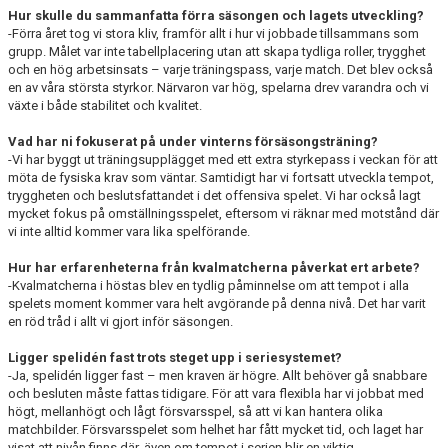
DIVISION 1 NORRA 2026
Hur skulle du sammanfatta förra säsongen och lagets utveckling?
-Förra året tog vi stora kliv, framför allt i hur vi jobbade tillsammans som
grupp. Målet var inte tabellplacering utan att skapa tydliga roller, trygghet
BILDGALLERI
och en hög arbetsinsats – varje träningspass, varje match. Det blev också
en av våra största styrkor. Närvaron var hög, spelarna drev varandra och vi
HISTORIK
växte i både stabilitet och kvalitet.
DOKUMENT
Vad har ni fokuserat på under vinterns försäsongsträning?
-Vi har byggt ut träningsupplägget med ett extra styrkepass i veckan för att
möta de fysiska krav som väntar. Samtidigt har vi fortsatt utveckla tempot,
tryggheten och beslutsfattandet i det offensiva spelet. Vi har också lagt
mycket fokus på omställningsspelet, eftersom vi räknar med motstånd där
vi inte alltid kommer vara lika spelförande.
Hur har erfarenheterna från kvalmatcherna påverkat ert arbete?
-Kvalmatcherna i höstas blev en tydlig påminnelse om att tempot i alla
spelets moment kommer vara helt avgörande på denna nivå. Det har varit
en röd tråd i allt vi gjort inför säsongen.
Ligger spelidén fast trots steget upp i seriesystemet?
-Ja, spelidén ligger fast – men kraven är högre. Allt behöver gå snabbare
och besluten måste fattas tidigare. För att vara flexibla har vi jobbat med
högt, mellanhögt och lågt försvarsspel, så att vi kan hantera olika
matchbilder. Försvarsspelet som helhet har fått mycket tid, och laget har
visat att nivån finns där, även om tempot i serien blir en viktig