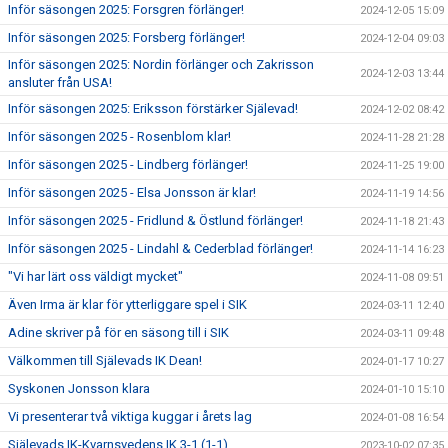
Inför säsongen 2025: Forsgren förlänger!
2024-12-05 15:09
Inför säsongen 2025: Forsberg förlänger!
2024-12-04 09:03
Inför säsongen 2025: Nordin förlänger och Zakrisson
2024-12-03 13:44
ansluter från USA!
Inför säsongen 2025: Eriksson förstärker Själevad!
2024-12-02 08:42
Inför säsongen 2025 - Rosenblom klar!
2024-11-28 21:28
Inför säsongen 2025 - Lindberg förlänger!
2024-11-25 19:00
Inför säsongen 2025 - Elsa Jonsson är klar!
2024-11-19 14:56
Inför säsongen 2025 - Fridlund & Östlund förlänger!
2024-11-18 21:43
Inför säsongen 2025 - Lindahl & Cederblad förlänger!
2024-11-14 16:23
"Vi har lärt oss väldigt mycket"
2024-11-08 09:51
Även Irma är klar för ytterliggare spel i SIK
2024-03-11 12:40
Adine skriver på för en säsong till i SIK
2024-03-11 09:48
Välkommen till Själevads IK Dean!
2024-01-17 10:27
Syskonen Jonsson klara
2024-01-10 15:10
Vi presenterar två viktiga kuggar i årets lag
2024-01-08 16:54
Själevads IK-Kvarnsvedens IK 3-1 (1-1)
2023-10-02 07:35