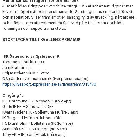
Hur är känslan i laget inför premiären?
-Det är både väldigt positivt och lite pirrigt – vilket är helt naturligt när man
kliver in i något nytt och mer utmanande. Samtidigt finns en stor tillförsikt
och inspiration. Vi ser fram emot en säsong fylld av utveckling, hårt arbete
och glädje – och att representera Själevad på ett sätt som gör både
föreningen och supportrarna stolta.
STORT LYCKA TILL I KVÄLLENS PREMIÄR!
IFK Östersund vs Själevads IK
Torsdag 2 april kl 19.00
Jämtkraft arena
Följ matchen via MinFotboll
ÖA sänder även matchen (kräver prenumeration)
https://livesport.expressen.se/sv/livestream/315470
Omgång 1:
IFK Östersund – Själevads IK (to 2 apr)
Gefle IF FF – Sundsvalls DFF
Kvarnsvedens IK - Sollentuna FK (fre 3 apr)
IK Brage – Heffnersklubbans BK
FC Djursholm – Bollstanäs SK (lö 4 apr)
Sunnanå SK – IFK Lidingö (sö 5 apr)
Täby FK – IF Team Hudik (må 6 apr)