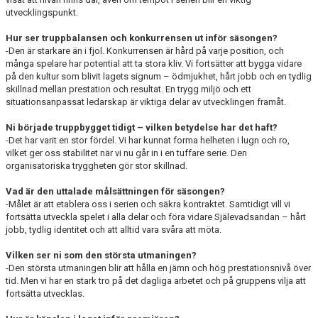
utvecklingspunkt.
Hur ser truppbalansen och konkurrensen ut inför säsongen?
-Den är starkare än i fjol. Konkurrensen är hård på varje position, och
många spelare har potential att ta stora kliv. Vi fortsätter att bygga vidare
på den kultur som blivit lagets signum – ödmjukhet, hårt jobb och en tydlig
skillnad mellan prestation och resultat. En trygg miljö och ett
situationsanpassat ledarskap är viktiga delar av utvecklingen framåt.
Ni började truppbygget tidigt – vilken betydelse har det haft?
-Det har varit en stor fördel. Vi har kunnat forma helheten i lugn och ro,
vilket ger oss stabilitet när vi nu går in i en tuffare serie. Den
organisatoriska tryggheten gör stor skillnad.
Vad är den uttalade målsättningen för säsongen?
-Målet är att etablera oss i serien och säkra kontraktet. Samtidigt vill vi
fortsätta utveckla spelet i alla delar och föra vidare Själevadsandan – hårt
jobb, tydlig identitet och att alltid vara svåra att möta.
Vilken ser ni som den största utmaningen?
-Den största utmaningen blir att hålla en jämn och hög prestationsnivå över
tid. Men vi har en stark tro på det dagliga arbetet och på gruppens vilja att
fortsätta utvecklas.