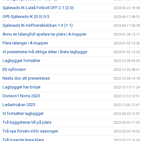
Själevads IK-Luleå Fotboll DFF 2-1 (2-0)
2023-04-22 18:58
OPE-Själevads IK (0-3) 0-5
2023-04-17 08:31
Själevads IK-Heffnersklubban 1-3 (1-1)
2023-04-17 08:28
Ännu en talangfull spelare tar plats i A-truppen
2023-01-28 13:17
Flera talanger i A-truppen
2023-01-03 13:36
Vi presenterar två viktiga delar i årets lagbygge
2023-01-02 13:33
Lagbygget fortsätter
2022-12-28 09:03
Ett nyförvärv!
2022-12-22 08:41
Nästa duo att presenteras
2022-12-20 14:18
Lagbygget har börjat
2022-12-13 11:24
Division1 Norra 2023
2022-12-13 10:51
Ledartrojkan 2023
2022-12-05 12:47
Vi fortsätter lagbygget
2022-03-22 16:07
Två byggstenar till på plats
2022-03-02 17:03
Två nya förvärv inför säsongen.
2022-02-24 10:52
Två lovande lirare klara.
2022-02-23 16:54