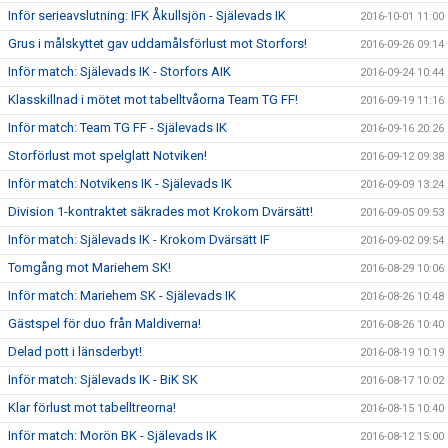
Inför serieavslutning: IFK Åkullsjön - Själevads IK
2016-10-01 11:00
Grus i målskyttet gav uddamålsförlust mot Storfors!
2016-09-26 09:14
Inför match: Själevads IK - Storfors AIK
2016-09-24 10:44
Klasskillnad i mötet mot tabelltvåorna Team TG FF!
2016-09-19 11:16
Inför match: Team TG FF - Själevads IK
2016-09-16 20:26
Storförlust mot spelglatt Notviken!
2016-09-12 09:38
Inför match: Notvikens IK - Själevads IK
2016-09-09 13:24
Division 1-kontraktet säkrades mot Krokom Dvärsätt!
2016-09-05 09:53
Inför match: Själevads IK - Krokom Dvärsätt IF
2016-09-02 09:54
Tomgång mot Mariehem SK!
2016-08-29 10:06
Inför match: Mariehem SK - Själevads IK
2016-08-26 10:48
Gästspel för duo från Maldiverna!
2016-08-26 10:40
Delad pott i länsderbyt!
2016-08-19 10:19
Inför match: Själevads IK - BiK SK
2016-08-17 10:02
Klar förlust mot tabelltreorna!
2016-08-15 10:40
Inför match: Morön BK - Själevads IK
2016-08-12 15:00