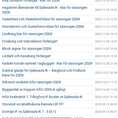
Elsa Jonsson förlänger - klar för 2026!
2025-12-14 09:27
Hagström återvänder till Själevads IK - klar för säsongen
2025-11-18 19:55
2026!
Cederblad och Vesterlund klara för säsongen 2026!
2025-11-13 15:26
Grundström och Gustafsson klara för säsongen 2026!
2025-11-10 19:25
Lindberg klar för säsongen 2026!
2025-11-06 10:19
Forsberg och Gabrielsson förlänger!
2025-11-04 19:27
Block signar för säsongen 2026!
2025-11-02 10:43
Lindahl och Kassberg förlänger!
2025-10-29 15:24
Karlsén tionde namnet i lagbygget - klar för säsongen 2026!
2025-10-28 21:04
Dubbel glädje för Själevads IK – Berglund och Fridlund
2025-10-27 20:38
klara för 2026!
Eriksson ansluter inför säsongen 2026!
2025-10-27 17:27
Byggandet av truppen inför 2026 är igång!
2025-10-26 11:46
Inför kvalmatch 1: Trångfors IF Boden vs Själevads IK
2025-10-01 21:18
Storvinst vs tabelltvåorna Remsle UIF FF!
2025-09-13 08:39
Domsjö IF vs Själevads IK 1 - 5 (0-1)
2025-09-13 08:37