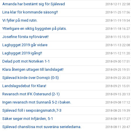
Amanda har bestämt sig för Själevad
2018-12-11 22:58
Lina klar för kommande säsong!!
2018-11-25 17:56
Vi fyller på med rutin.
2018-11-19 19:54
Ytterligare en viktig byggsten på plats.
2018-11-18 16:27
Josefine första nyförvärvet!
2018-11-15 15:51
Lagbygget 2019 går vidare
2018-11-13 22:08
Lagbygget 2019 igång!!
2018-11-12 11:20
Delad pott mot Notviken 1-1
2018-09-30 17:51
Klara återigen uttagen till landslaget!
2018-09-25 19:51
Själevad körde över Domsjö (0-5)
2018-09-22 20:23
Landslagsdebut för Klara!
2018-09-21 15:01
Revansch mot IFK Östersund (2-1)
2018-09-15 20:13
Ingen revansch mot Sunnanå 5-2 i baken.
2018-09-08 17:12
Själevad föll i sexpoängsmatch,7-3
2018-08-25 19:39
Säker seger mot Infjärden, 5-1
2018-08-18 17:27
Själevad chanslösa mot suveräna serieledarna.
2018-08-11 20:47