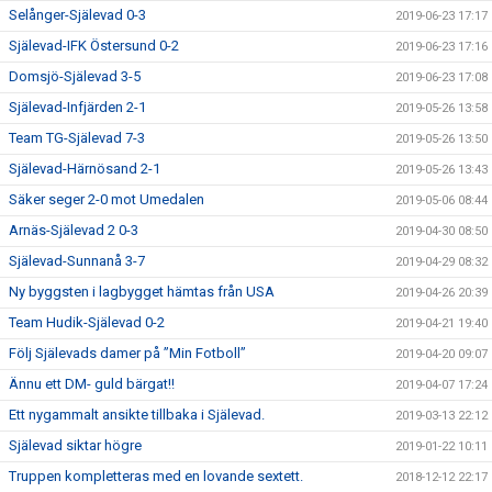
Selånger-Själevad 0-3
2019-06-23 17:17
Själevad-IFK Östersund 0-2
2019-06-23 17:16
Domsjö-Själevad 3-5
2019-06-23 17:08
Själevad-Infjärden 2-1
2019-05-26 13:58
Team TG-Själevad 7-3
2019-05-26 13:50
Själevad-Härnösand 2-1
2019-05-26 13:43
Säker seger 2-0 mot Umedalen
2019-05-06 08:44
Arnäs-Själevad 2 0-3
2019-04-30 08:50
Själevad-Sunnanå 3-7
2019-04-29 08:32
Ny byggsten i lagbygget hämtas från USA
2019-04-26 20:39
Team Hudik-Själevad 0-2
2019-04-21 19:40
Följ Själevads damer på ”Min Fotboll”
2019-04-20 09:07
Ännu ett DM- guld bärgat!!
2019-04-07 17:24
Ett nygammalt ansikte tillbaka i Själevad.
2019-03-13 22:12
Själevad siktar högre
2019-01-22 10:11
Truppen kompletteras med en lovande sextett.
2018-12-12 22:17