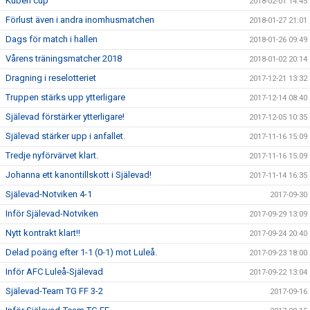
Kuben cup
2018-02-01 14:45
Förlust även i andra inomhusmatchen
2018-01-27 21:01
Dags för match i hallen
2018-01-26 09:49
Vårens träningsmatcher 2018
2018-01-02 20:14
Dragning i reselotteriet
2017-12-21 13:32
Truppen stärks upp ytterligare
2017-12-14 08:40
Själevad förstärker ytterligare!
2017-12-05 10:35
Själevad stärker upp i anfallet.
2017-11-16 15:09
Tredje nyförvärvet klart.
2017-11-16 15:09
Johanna ett kanontillskott i Själevad!
2017-11-14 16:35
Själevad-Notviken 4-1
2017-09-30
Inför Själevad-Notviken
2017-09-29 13:09
Nytt kontrakt klart!!
2017-09-24 20:40
Delad poäng efter 1-1 (0-1) mot Luleå.
2017-09-23 18:00
Inför AFC Luleå-Själevad
2017-09-22 13:04
Själevad-Team TG FF 3-2
2017-09-16