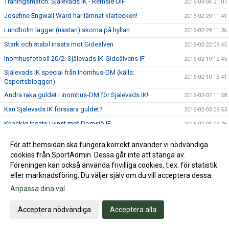
Träningsmatch: Själevads IK - Remsle UIF
2016-03-04 21:07
Josefine Engwall Ward har lämnat klartecken!
2016-02-29 11:41
Lundholm lägger (nästan) skorna på hyllan
2016-02-29 11:36
Stark och stabil insats mot Gideälven
2016-02-22 09:45
Inomhusfotboll 20/2: Själevads IK-Gideälvens IF
2016-02-19 12:45
Själevads IK special från Inomhus-DM (källa:
2016-02-10 13:41
Csportsbloggen)
Andra raka guldet i Inomhus-DM för Själevads IK!
2016-02-07 11:58
Kan Själevads IK försvara guldet?
2016-02-03 09:53
Knackig insats i vinst mot Domsjö IF
2016-02-01 09:26
Inomhusfotboll 30/1: Själevads IK - Domsjö IF
2016-01-29 20:26
För att hemsidan ska fungera korrekt använder vi nödvändiga
Edmark kan inte fullfölja sin fotbollssatsning
2016-01-25 11:40
cookies från SportAdmin. Dessa går inte att stänga av.
Föreningen kan också använda frivilliga cookies, t.ex. för statistik
Östman och Söderlund drar i handbromsen
2016-01-22 11:25
eller marknadsföring. Du väljer själv om du vill acceptera dessa.
Sjöström får chansen i A-laget!
2016-01-22 10:52
Anpassa dina val
Linnéa och Felicia förlänger med Själevads IK
2016-01-22 10:13
Upp och ner mot MoDo FF
Acceptera nödvändiga
Acceptera alla
2016-01-18 12:49
Spelordningen för Division 1 Norrland är klart!
2016-01-15 13:46