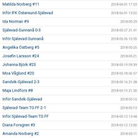
Matilda Norberg #11
2018-06-01 17:53
Inför IFK Östersund-Själevad
2018-06-01 13:02
Ida Norman #9
2018-05-29
Själevad-Sunnanå 0-3
2018-05-27 21:41
Inför Själevad-Sunnanå
2018-05-26 10:35
Angelika Östberg #5
2018-05-25
Josefin Larsson #24
2018-05-21
Johanna Björk #23
2018-05-19 09:39
Moa Våglund #20
2018-05-18 06:57
Sandvik-Själevad 2-3
2018-05-16 21:28
Maja Lindfors #8
2018-05-15 21:30
Inför Sandvik-Själevad
2018-05-15
Själevad-Team TG FF 2-1
2018-05-13
Inför Själevad-Team TG FF
2018-05-12 13:48
Diana Forsgren #3
2018-05-12 12:00
Amanda Norberg #2
2018-05-11