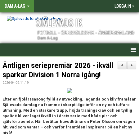
DAM A-LAG
LOGGA IN
SJÄLEVADS IK
FOTBOLL - ÖRNSKÖLDSVIK - ÅNGERMANLAND
Dam A-Lag
HEM
Äntligen seriepremiär 2026 - ikväll
<
>
sparkar Division 1 Norra igång!
NYHETER
2026-04-02 11:19
KALENDER
Efter en fjolårssäsong fylld av utveckling, laganda och kliv framåt är
TRUPPEN
Själevads damlag nu framme i skarpt läge inför en ny och tuffare
utmaning. Med en starkare trupp, höjda träningskrav och en tydlig
KONTAKT
spelidé kliver laget ikväll in i årets serie med både pirr och
självförtroende. Här berättar huvudtränaren Peter Olsson om vägen
hit, vad som väntar – och varför framtiden
inspirerar på en helt ny
MATCHER
nivå!