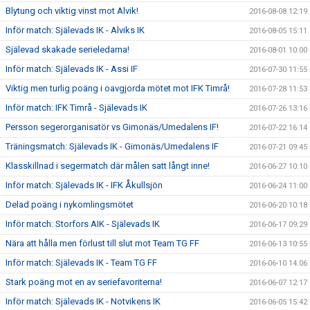
Blytung och viktig vinst mot Alvik!
2016-08-08 12:19
Inför match: Själevads IK - Alviks IK
2016-08-05 15:11
Själevad skakade serieledarna!
2016-08-01 10:00
Inför match: Själevads IK - Assi IF
2016-07-30 11:55
Viktig men turlig poäng i oavgjorda mötet mot IFK Timrå!
2016-07-28 11:53
Inför match: IFK Timrå - Själevads IK
2016-07-26 13:16
Persson segerorganisatör vs Gimonäs/Umedalens IF!
2016-07-22 16:14
Träningsmatch: Själevads IK - Gimonäs/Umedalens IF
2016-07-21 09:45
Klasskillnad i segermatch där målen satt långt inne!
2016-06-27 10:10
Inför match: Själevads IK - IFK Åkullsjön
2016-06-24 11:00
Delad poäng i nykomlingsmötet
2016-06-20 10:18
Inför match: Storfors AIK - Själevads IK
2016-06-17 09:29
Nära att hålla men förlust till slut mot Team TG FF
2016-06-13 10:55
Inför match: Själevads IK - Team TG FF
2016-06-10 14:06
Stark poäng mot en av seriefavoriterna!
2016-06-07 12:17
Inför match: Själevads IK - Notvikens IK
2016-06-05 15:42