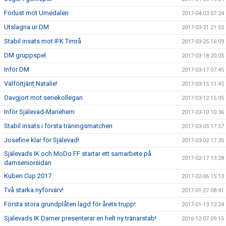
Förlust mot Umedalen
2017-04-03 07:24
Utslagna ur DM
2017-03-31 21:55
Stabil insats mot IFK Timrå
2017-03-25 16:09
DM gruppspel
2017-03-18 20:05
Inför DM
2017-03-17 07:45
Välförtjänt Natalie!
2017-03-15 11:45
Oavgjort mot seriekollegan
2017-03-12 15:05
Inför Själevad-Mariehem
2017-03-10 10:36
Stabil insats i första träningsmatchen
2017-03-05 17:57
Josefine klar för Själevad!
2017-03-02 17:35
Själevads IK och MoDo FF startar ett samarbete på
2017-02-17 13:28
damseniorsidan
Kuben Cup 2017
2017-02-06 15:13
Två starka nyförvärv!
2017-01-27 08:41
Första stora grundplåten lagd för årets trupp!
2017-01-13 12:24
Själevads IK Damer presenterar en helt ny tränarstab!
2016-12-07 09:15