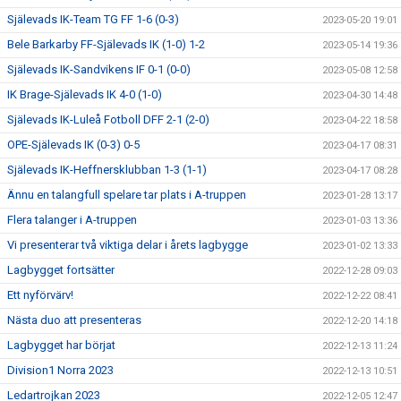
Själevads IK-Team TG FF 1-6 (0-3)
2023-05-20 19:01
Bele Barkarby FF-Själevads IK (1-0) 1-2
2023-05-14 19:36
Själevads IK-Sandvikens IF 0-1 (0-0)
2023-05-08 12:58
IK Brage-Själevads IK 4-0 (1-0)
2023-04-30 14:48
Själevads IK-Luleå Fotboll DFF 2-1 (2-0)
2023-04-22 18:58
OPE-Själevads IK (0-3) 0-5
2023-04-17 08:31
Själevads IK-Heffnersklubban 1-3 (1-1)
2023-04-17 08:28
Ännu en talangfull spelare tar plats i A-truppen
2023-01-28 13:17
Flera talanger i A-truppen
2023-01-03 13:36
Vi presenterar två viktiga delar i årets lagbygge
2023-01-02 13:33
Lagbygget fortsätter
2022-12-28 09:03
Ett nyförvärv!
2022-12-22 08:41
Nästa duo att presenteras
2022-12-20 14:18
Lagbygget har börjat
2022-12-13 11:24
Division1 Norra 2023
2022-12-13 10:51
Ledartrojkan 2023
2022-12-05 12:47