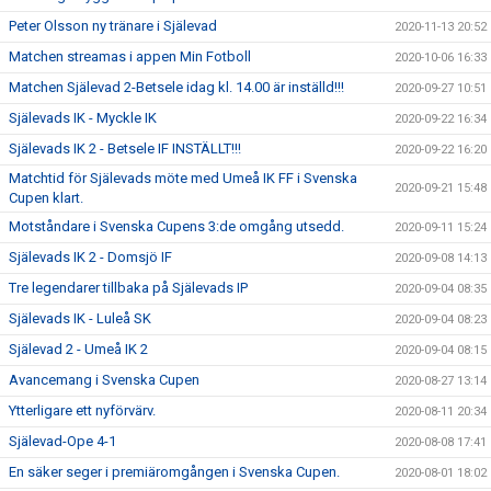
Peter Olsson ny tränare i Själevad
2020-11-13 20:52
Matchen streamas i appen Min Fotboll
2020-10-06 16:33
Matchen Själevad 2-Betsele idag kl. 14.00 är inställd!!!
2020-09-27 10:51
Själevads IK - Myckle IK
2020-09-22 16:34
Själevads IK 2 - Betsele IF INSTÄLLT!!!
2020-09-22 16:20
Matchtid för Själevads möte med Umeå IK FF i Svenska
2020-09-21 15:48
Cupen klart.
Motståndare i Svenska Cupens 3:de omgång utsedd.
2020-09-11 15:24
Själevads IK 2 - Domsjö IF
2020-09-08 14:13
Tre legendarer tillbaka på Själevads IP
2020-09-04 08:35
Själevads IK - Luleå SK
2020-09-04 08:23
Själevad 2 - Umeå IK 2
2020-09-04 08:15
Avancemang i Svenska Cupen
2020-08-27 13:14
Ytterligare ett nyförvärv.
2020-08-11 20:34
Själevad-Ope 4-1
2020-08-08 17:41
En säker seger i premiäromgången i Svenska Cupen.
2020-08-01 18:02