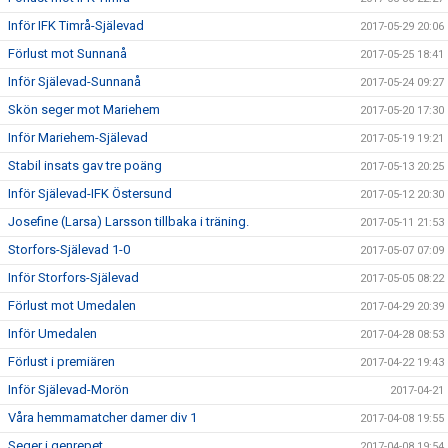
Inför IFK Timrå-Själevad
2017-05-29 20:06
Förlust mot Sunnanå
2017-05-25 18:41
Inför Själevad-Sunnanå
2017-05-24 09:27
Skön seger mot Mariehem
2017-05-20 17:30
Inför Mariehem-Själevad
2017-05-19 19:21
Stabil insats gav tre poäng
2017-05-13 20:25
Inför Själevad-IFK Östersund
2017-05-12 20:30
Josefine (Larsa) Larsson tillbaka i träning.
2017-05-11 21:53
Storfors-Själevad 1-0
2017-05-07 07:09
Inför Storfors-Själevad
2017-05-05 08:22
Förlust mot Umedalen
2017-04-29 20:39
Inför Umedalen
2017-04-28 08:53
Förlust i premiären
2017-04-22 19:43
Inför Själevad-Morön
2017-04-21
Våra hemmamatcher damer div 1
2017-04-08 19:55
Seger i genrepet
2017-04-08 19:54