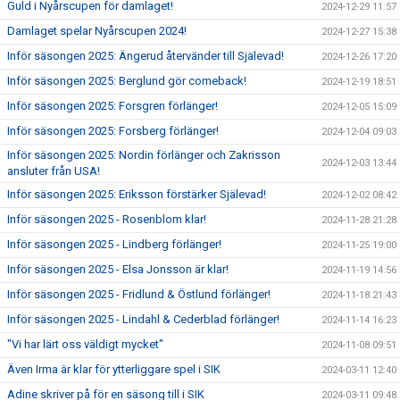
Guld i Nyårscupen för damlaget!
2024-12-29 11:57
Damlaget spelar Nyårscupen 2024!
2024-12-27 15:38
Inför säsongen 2025: Ängerud återvänder till Själevad!
2024-12-26 17:20
Inför säsongen 2025: Berglund gör comeback!
2024-12-19 18:51
Inför säsongen 2025: Forsgren förlänger!
2024-12-05 15:09
Inför säsongen 2025: Forsberg förlänger!
2024-12-04 09:03
Inför säsongen 2025: Nordin förlänger och Zakrisson
2024-12-03 13:44
ansluter från USA!
Inför säsongen 2025: Eriksson förstärker Själevad!
2024-12-02 08:42
Inför säsongen 2025 - Rosenblom klar!
2024-11-28 21:28
Inför säsongen 2025 - Lindberg förlänger!
2024-11-25 19:00
Inför säsongen 2025 - Elsa Jonsson är klar!
2024-11-19 14:56
Inför säsongen 2025 - Fridlund & Östlund förlänger!
2024-11-18 21:43
Inför säsongen 2025 - Lindahl & Cederblad förlänger!
2024-11-14 16:23
"Vi har lärt oss väldigt mycket"
2024-11-08 09:51
Även Irma är klar för ytterliggare spel i SIK
2024-03-11 12:40
Adine skriver på för en säsong till i SIK
2024-03-11 09:48