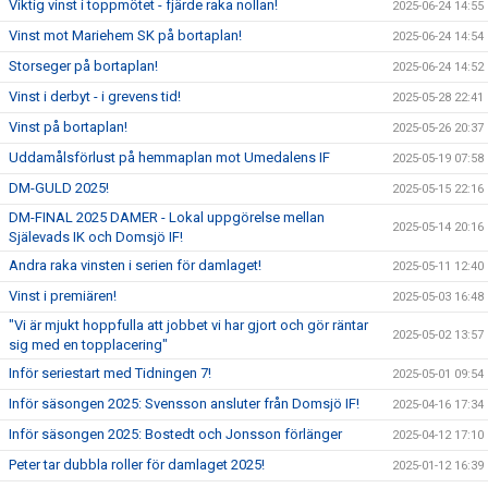
Viktig vinst i toppmötet - fjärde raka nollan!
2025-06-24 14:55
Vinst mot Mariehem SK på bortaplan!
2025-06-24 14:54
Storseger på bortaplan!
2025-06-24 14:52
Vinst i derbyt - i grevens tid!
2025-05-28 22:41
Vinst på bortaplan!
2025-05-26 20:37
Uddamålsförlust på hemmaplan mot Umedalens IF
2025-05-19 07:58
DM-GULD 2025!
2025-05-15 22:16
DM-FINAL 2025 DAMER - Lokal uppgörelse mellan
2025-05-14 20:16
Själevads IK och Domsjö IF!
Andra raka vinsten i serien för damlaget!
2025-05-11 12:40
Vinst i premiären!
2025-05-03 16:48
"Vi är mjukt hoppfulla att jobbet vi har gjort och gör räntar
2025-05-02 13:57
sig med en topplacering"
Inför seriestart med Tidningen 7!
2025-05-01 09:54
Inför säsongen 2025: Svensson ansluter från Domsjö IF!
2025-04-16 17:34
Inför säsongen 2025: Bostedt och Jonsson förlänger
2025-04-12 17:10
Peter tar dubbla roller för damlaget 2025!
2025-01-12 16:39