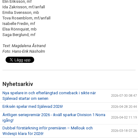
Elin Eriksson, mf
Ida Zakrisson, mf/anfall
Emilia Svensson, mb
Tova Rosenblom, mf/anfall
Isabelle Fredin, mf
Elsa Rönnquist, mb
Saga Berglund, mf
Text: Magdalena Åstrand
Foto: Hans-Erik Näsholm
Nyhetsarkiv
Nya spelare in och efterlängtad comeback i sikte när
2026-07-30 08:47
Själevad startar om serien
Eriksén spelar med Själevad 2026!
2026-04-28 20:44
Äntligen seriepremiär 2026 - ikväll sparkar Division 1 Norra
2026-04-02 11:19
igång!
Dubbel förstärkning inför premiären – Mellouk och
2026-03-18 07:26
Widesjö klara för 2026!