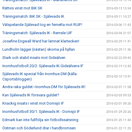
2016-03-18 13:14
Rättvis vinst mot BiK SK
2016-03-13 15:54
Träningsmatch: BiK SK - Själevads IK
2016-03-11 10:27
Välspelande Själevad tog en femetta mot RUIF!
2016-03-06 11:43
Träningsmatch: Själevads IK - Remsle UIF
2016-03-04 21:07
Josefine Engwall Ward har lämnat klartecken!
2016-02-29 11:41
Lundholm lägger (nästan) skorna på hyllan
2016-02-29 11:36
Stark och stabil insats mot Gideälven
2016-02-22 09:45
Inomhusfotboll 20/2: Själevads IK-Gideälvens IF
2016-02-19 12:45
Själevads IK special från Inomhus-DM (källa:
2016-02-10 13:41
Csportsbloggen)
Andra raka guldet i Inomhus-DM för Själevads IK!
2016-02-07 11:58
Kan Själevads IK försvara guldet?
2016-02-03 09:53
Knackig insats i vinst mot Domsjö IF
2016-02-01 09:26
Inomhusfotboll 30/1: Själevads IK - Domsjö IF
2016-01-29 20:26
Edmark kan inte fullfölja sin fotbollssatsning
2016-01-25 11:40
Östman och Söderlund drar i handbromsen
2016-01-22 11:25