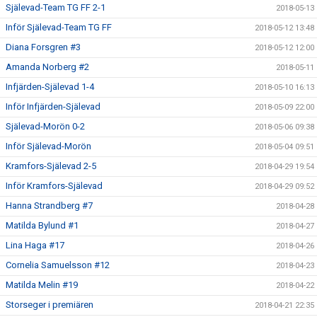
Själevad-Team TG FF 2-1
2018-05-13
Inför Själevad-Team TG FF
2018-05-12 13:48
Diana Forsgren #3
2018-05-12 12:00
Amanda Norberg #2
2018-05-11
Infjärden-Själevad 1-4
2018-05-10 16:13
Inför Infjärden-Själevad
2018-05-09 22:00
Själevad-Morön 0-2
2018-05-06 09:38
Inför Själevad-Morön
2018-05-04 09:51
Kramfors-Själevad 2-5
2018-04-29 19:54
Inför Kramfors-Själevad
2018-04-29 09:52
Hanna Strandberg #7
2018-04-28
Matilda Bylund #1
2018-04-27
Lina Haga #17
2018-04-26
Cornelia Samuelsson #12
2018-04-23
Matilda Melin #19
2018-04-22
Storseger i premiären
2018-04-21 22:35