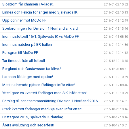
Sjöström får chansen i A-laget!
2016-01-22 10:52
Linnéa och Felicia förlänger med Själevads IK
2016-01-22 10:13
Upp och ner mot MoDo FF
2016-01-18 12:49
Spelordningen för Division 1 Norrland är klart!
2016-01-15 13:46
Inomhusfotboll 16/1: Själevads IK vs MoDo FF
2016-01-15 08:30
Inomhusmatcher på BR-hallen
2016-01-12 14:36
Forsgren till MoDo FF
2016-01-12 14:12
Tar timeout från all fotboll
2015-12-10 13:45
Berglund och Gustavsson tar klivet!
2015-12-04 08:51
Larsson förlänger med option!
2015-11-19 10:39
Mest rutinerade pjäsen förlänger inför ettan!
2015-11-12 08:46
Ytterligare en kvartett förlänger med SIK inför ettan!
2015-11-10 10:29
Förslag till seriesammansättning Division 1 Norrland 2016
2015-11-06 14:01
Stark kvartett förlänger med Själevad inför ettan!
2015-10-26 10:16
Pristagare 2015, Själevads IK damlag
2015-10-12 10:16
Årets avslutning och segerfest!
2015-10-12 10:01