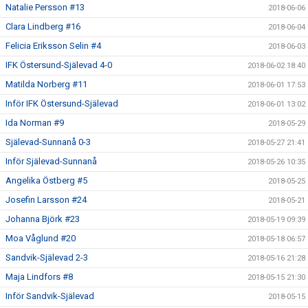
Natalie Persson #13
2018-06-06
Clara Lindberg #16
2018-06-04
Felicia Eriksson Selin #4
2018-06-03
IFK Östersund-Själevad 4-0
2018-06-02 18:40
Matilda Norberg #11
2018-06-01 17:53
Inför IFK Östersund-Själevad
2018-06-01 13:02
Ida Norman #9
2018-05-29
Själevad-Sunnanå 0-3
2018-05-27 21:41
Inför Själevad-Sunnanå
2018-05-26 10:35
Angelika Östberg #5
2018-05-25
Josefin Larsson #24
2018-05-21
Johanna Björk #23
2018-05-19 09:39
Moa Våglund #20
2018-05-18 06:57
Sandvik-Själevad 2-3
2018-05-16 21:28
Maja Lindfors #8
2018-05-15 21:30
Inför Sandvik-Själevad
2018-05-15