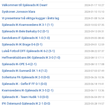
Välkommen till Själevads IK Dean!
2024-01-17 10:27
Syskonen Jonsson klara
2024-01-10 15:10
Vi presenterar två viktiga kuggar i årets lag
2024-01-08 16:54
Själevads IK-Kvarnsvedens IK 3-1 (1-1)
2023-10-02 07:35
Själevads IK-Bele Barkaby 0-2 (0-1)
2023-09-13 09:31
Sandvikens IF-Själevads IK 1-0 (1-0)
2023-09-05 08:40
Själevads IK-IK Brage 0-6 (0-1)
2023-09-01 12:59
Luleå Fotboll DFF-Själevads IK 6-2 (5-1)
2023-08-22 07:37
Heffnersklubbans BK-Själevads IK 3-0 (1-0)
2023-08-13 17:11
Själevads IK-OPE 5-4 (2-1)
2023-08-13 17:08
Själevads IK-Sunnanå SK 1-4 (1-2)
2023-07-03 07:49
Sollentuna FK-Själevads IK 2-0 (0-0)
2023-06-26 10:36
Själevads IK - Gefle IF FF 0-1 (0-0)
2023-06-18 19:41
Kvarnsvedens IK-Själevads IK 3-5 (2-1)
2023-06-11 13:36
Själevads IK - Team Hudik 1-0 (0-0)
2023-06-04 09:13
IFK Östersund-Själevads IK 2-1 (0-0)
2023-05-28 19:57