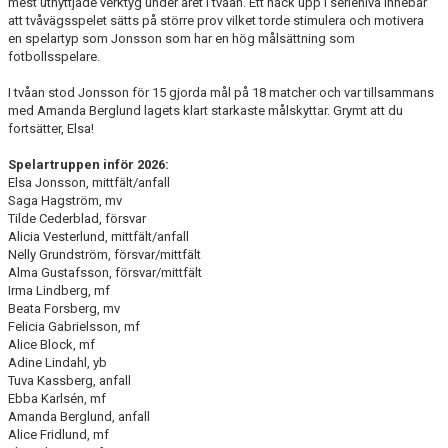
mest utnyttjade verktyg under året i tvåan. Ett hack upp i serienivå innebär
DIVISION 1 NORRA 2026
att tvåvägsspelet sätts på större prov vilket torde stimulera och motivera
en spelartyp som Jonsson som har en hög målsättning som
BILDGALLERI
fotbollsspelare.
I tvåan stod Jonsson för 15 gjorda mål på 18 matcher och var tillsammans
HISTORIK
med Amanda Berglund lagets klart starkaste målskyttar. Grymt att du
fortsätter, Elsa!
DOKUMENT
Spelartruppen inför 2026:
Elsa Jonsson, mittfält/anfall
Saga Hagström, mv
Tilde Cederblad, försvar
Alicia Vesterlund, mittfält/anfall
Nelly Grundström, försvar/mittfält
Alma Gustafsson, försvar/mittfält
Irma Lindberg, mf
Beata Forsberg, mv
Felicia Gabrielsson, mf
Alice Block, mf
Adine Lindahl, yb
Tuva Kassberg, anfall
Ebba Karlsén, mf
Amanda Berglund, anfall
Alice Fridlund, mf