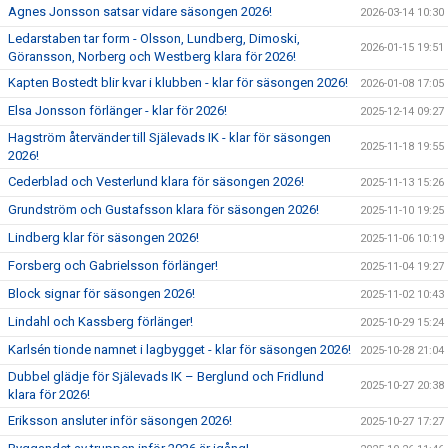
Agnes Jonsson satsar vidare säsongen 2026!
2026-03-14 10:30
Ledarstaben tar form - Olsson, Lundberg, Dimoski,
2026-01-15 19:51
Göransson, Norberg och Westberg klara för 2026!
Kapten Bostedt blir kvar i klubben - klar för säsongen 2026!
2026-01-08 17:05
Elsa Jonsson förlänger - klar för 2026!
2025-12-14 09:27
Hagström återvänder till Själevads IK - klar för säsongen
2025-11-18 19:55
2026!
Cederblad och Vesterlund klara för säsongen 2026!
2025-11-13 15:26
Grundström och Gustafsson klara för säsongen 2026!
2025-11-10 19:25
Lindberg klar för säsongen 2026!
2025-11-06 10:19
Forsberg och Gabrielsson förlänger!
2025-11-04 19:27
Block signar för säsongen 2026!
2025-11-02 10:43
Lindahl och Kassberg förlänger!
2025-10-29 15:24
Karlsén tionde namnet i lagbygget - klar för säsongen 2026!
2025-10-28 21:04
Dubbel glädje för Själevads IK – Berglund och Fridlund
2025-10-27 20:38
klara för 2026!
Eriksson ansluter inför säsongen 2026!
2025-10-27 17:27