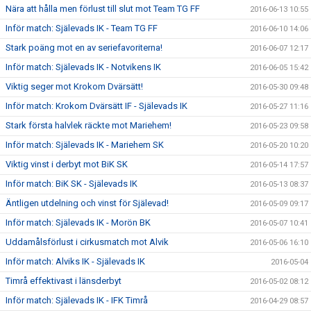
Nära att hålla men förlust till slut mot Team TG FF
2016-06-13 10:55
Inför match: Själevads IK - Team TG FF
2016-06-10 14:06
Stark poäng mot en av seriefavoriterna!
2016-06-07 12:17
Inför match: Själevads IK - Notvikens IK
2016-06-05 15:42
Viktig seger mot Krokom Dvärsätt!
2016-05-30 09:48
Inför match: Krokom Dvärsätt IF - Själevads IK
2016-05-27 11:16
Stark första halvlek räckte mot Mariehem!
2016-05-23 09:58
Inför match: Själevads IK - Mariehem SK
2016-05-20 10:20
Viktig vinst i derbyt mot BiK SK
2016-05-14 17:57
Inför match: BiK SK - Själevads IK
2016-05-13 08:37
Äntligen utdelning och vinst för Själevad!
2016-05-09 09:17
Inför match: Själevads IK - Morön BK
2016-05-07 10:41
Uddamålsförlust i cirkusmatch mot Alvik
2016-05-06 16:10
Inför match: Alviks IK - Själevads IK
2016-05-04
Timrå effektivast i länsderbyt
2016-05-02 08:12
Inför match: Själevads IK - IFK Timrå
2016-04-29 08:57