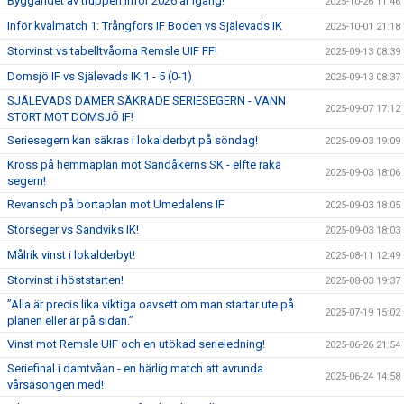
Byggandet av truppen inför 2026 är igång!
2025-10-26 11:46
Inför kvalmatch 1: Trångfors IF Boden vs Själevads IK
2025-10-01 21:18
Storvinst vs tabelltvåorna Remsle UIF FF!
2025-09-13 08:39
Domsjö IF vs Själevads IK 1 - 5 (0-1)
2025-09-13 08:37
SJÄLEVADS DAMER SÄKRADE SERIESEGERN - VANN
2025-09-07 17:12
STORT MOT DOMSJÖ IF!
Seriesegern kan säkras i lokalderbyt på söndag!
2025-09-03 19:09
Kross på hemmaplan mot Sandåkerns SK - elfte raka
2025-09-03 18:06
segern!
Revansch på bortaplan mot Umedalens IF
2025-09-03 18:05
Storseger vs Sandviks IK!
2025-09-03 18:03
Målrik vinst i lokalderbyt!
2025-08-11 12:49
Storvinst i höststarten!
2025-08-03 19:37
”Alla är precis lika viktiga oavsett om man startar ute på
2025-07-19 15:02
planen eller är på sidan.”
Vinst mot Remsle UIF och en utökad serieledning!
2025-06-26 21:54
Seriefinal i damtvåan - en härlig match att avrunda
2025-06-24 14:58
vårsäsongen med!