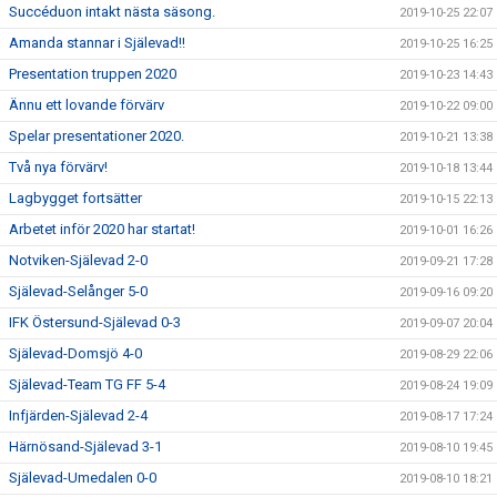
Succéduon intakt nästa säsong.
2019-10-25 22:07
Amanda stannar i Själevad!!
2019-10-25 16:25
Presentation truppen 2020
2019-10-23 14:43
Ännu ett lovande förvärv
2019-10-22 09:00
Spelar presentationer 2020.
2019-10-21 13:38
Två nya förvärv!
2019-10-18 13:44
Lagbygget fortsätter
2019-10-15 22:13
Arbetet inför 2020 har startat!
2019-10-01 16:26
Notviken-Själevad 2-0
2019-09-21 17:28
Själevad-Selånger 5-0
2019-09-16 09:20
IFK Östersund-Själevad 0-3
2019-09-07 20:04
Själevad-Domsjö 4-0
2019-08-29 22:06
Själevad-Team TG FF 5-4
2019-08-24 19:09
Infjärden-Själevad 2-4
2019-08-17 17:24
Härnösand-Själevad 3-1
2019-08-10 19:45
Själevad-Umedalen 0-0
2019-08-10 18:21