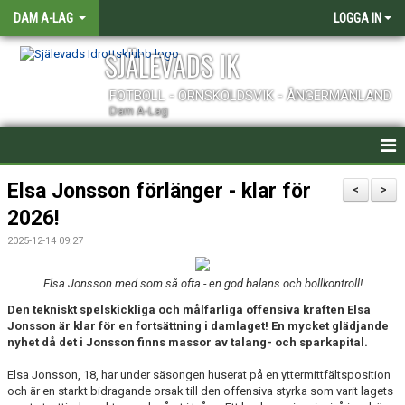
DAM A-LAG
LOGGA IN
SJÄLEVADS IK
FOTBOLL - ÖRNSKÖLDSVIK - ÅNGERMANLAND
Dam A-Lag
HEM
Elsa Jonsson förlänger - klar för
<
>
2026!
NYHETER
2025-12-14 09:27
KALENDER
Elsa Jonsson med som så ofta - en god balans och bollkontroll!
TRUPPEN
Den tekniskt spelskickliga och målfarliga offensiva kraften Elsa
Jonsson är klar för en fortsättning i damlaget! En mycket glädjande
KONTAKT
nyhet då det i Jonsson finns massor av talang- och sparkapital.
Elsa Jonsson, 18, har under säsongen huserat på en yttermittfältsposition
MATCHER
och är en starkt bidragande orsak till den offensiva styrka som varit lagets