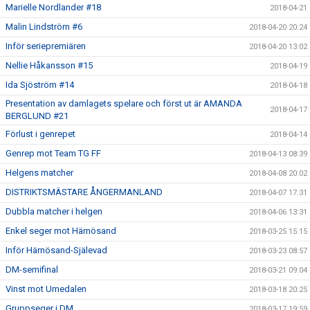
Marielle Nordlander #18
2018-04-21
Malin Lindström #6
2018-04-20 20:24
Inför seriepremiären
2018-04-20 13:02
Nellie Håkansson #15
2018-04-19
Ida Sjöström #14
2018-04-18
Presentation av damlagets spelare och först ut är AMANDA
2018-04-17
BERGLUND #21
Förlust i genrepet
2018-04-14
Genrep mot Team TG FF
2018-04-13 08:39
Helgens matcher
2018-04-08 20:02
DISTRIKTSMÄSTARE ÅNGERMANLAND
2018-04-07 17:31
Dubbla matcher i helgen
2018-04-06 13:31
Enkel seger mot Härnösand
2018-03-25 15:15
Inför Härnösand-Själevad
2018-03-23 08:57
DM-semifinal
2018-03-21 09:04
Vinst mot Umedalen
2018-03-18 20:25
Gruppseger i DM
2018-03-17 19:59