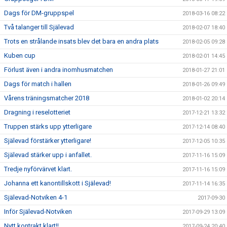
Dags för DM-gruppspel
2018-03-16 08:22
Två talanger till Själevad
2018-02-07 18:40
Trots en strålande insats blev det bara en andra plats
2018-02-05 09:28
Kuben cup
2018-02-01 14:45
Förlust även i andra inomhusmatchen
2018-01-27 21:01
Dags för match i hallen
2018-01-26 09:49
Vårens träningsmatcher 2018
2018-01-02 20:14
Dragning i reselotteriet
2017-12-21 13:32
Truppen stärks upp ytterligare
2017-12-14 08:40
Själevad förstärker ytterligare!
2017-12-05 10:35
Själevad stärker upp i anfallet.
2017-11-16 15:09
Tredje nyförvärvet klart.
2017-11-16 15:09
Johanna ett kanontillskott i Själevad!
2017-11-14 16:35
Själevad-Notviken 4-1
2017-09-30
Inför Själevad-Notviken
2017-09-29 13:09
Nytt kontrakt klart!!
2017-09-24 20:40