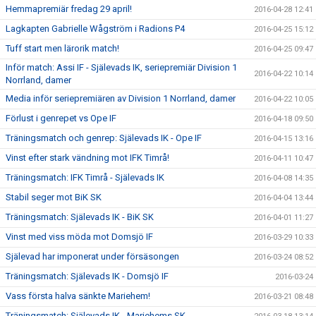
Hemmapremiär fredag 29 april!
2016-04-28 12:41
Lagkapten Gabrielle Wågström i Radions P4
2016-04-25 15:12
Tuff start men lärorik match!
2016-04-25 09:47
Inför match: Assi IF - Själevads IK, seriepremiär Division 1
2016-04-22 10:14
Norrland, damer
Media inför seriepremiären av Division 1 Norrland, damer
2016-04-22 10:05
Förlust i genrepet vs Ope IF
2016-04-18 09:50
Träningsmatch och genrep: Själevads IK - Ope IF
2016-04-15 13:16
Vinst efter stark vändning mot IFK Timrå!
2016-04-11 10:47
Träningsmatch: IFK Timrå - Själevads IK
2016-04-08 14:35
Stabil seger mot BiK SK
2016-04-04 13:44
Träningsmatch: Själevads IK - BiK SK
2016-04-01 11:27
Vinst med viss möda mot Domsjö IF
2016-03-29 10:33
Själevad har imponerat under försäsongen
2016-03-24 08:52
Träningsmatch: Själevads IK - Domsjö IF
2016-03-24
Vass första halva sänkte Mariehem!
2016-03-21 08:48
Träningsmatch: Själevads IK - Mariehems SK