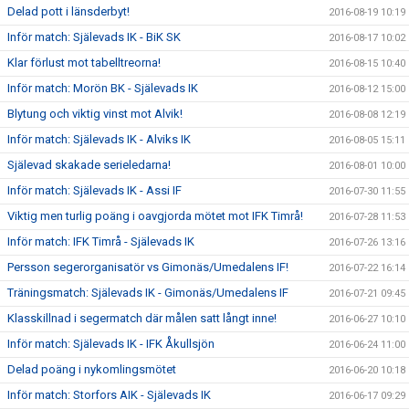
Delad pott i länsderbyt!
2016-08-19 10:19
Inför match: Själevads IK - BiK SK
2016-08-17 10:02
Klar förlust mot tabelltreorna!
2016-08-15 10:40
Inför match: Morön BK - Själevads IK
2016-08-12 15:00
Blytung och viktig vinst mot Alvik!
2016-08-08 12:19
Inför match: Själevads IK - Alviks IK
2016-08-05 15:11
Själevad skakade serieledarna!
2016-08-01 10:00
Inför match: Själevads IK - Assi IF
2016-07-30 11:55
Viktig men turlig poäng i oavgjorda mötet mot IFK Timrå!
2016-07-28 11:53
Inför match: IFK Timrå - Själevads IK
2016-07-26 13:16
Persson segerorganisatör vs Gimonäs/Umedalens IF!
2016-07-22 16:14
Träningsmatch: Själevads IK - Gimonäs/Umedalens IF
2016-07-21 09:45
Klasskillnad i segermatch där målen satt långt inne!
2016-06-27 10:10
Inför match: Själevads IK - IFK Åkullsjön
2016-06-24 11:00
Delad poäng i nykomlingsmötet
2016-06-20 10:18
Inför match: Storfors AIK - Själevads IK
2016-06-17 09:29