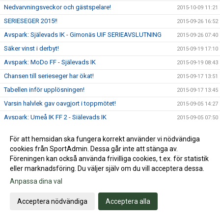
Nedvarvningsveckor och gästspelare!
2015-10-09 11:21
SERIESEGER 2015!!
2015-09-26 16:52
Avspark: Själevads IK - Gimonäs UIF SERIEAVSLUTNING
2015-09-26 07:40
Säker vinst i derbyt!
2015-09-19 17:10
Avspark: MoDo FF - Själevads IK
2015-09-19 08:43
Chansen till serieseger har ökat!
2015-09-17 13:51
Tabellen inför upplösningen!
2015-09-17 13:45
Varsin halvlek gav oavgjort i toppmötet!
2015-09-05 14:27
Avspark: Umeå IK FF 2 - Själevads IK
2015-09-05 07:50
SJÄLEVADS IK KLARA FÖR ETTAN!
2015-08-29 16:02
För att hemsidan ska fungera korrekt använder vi nödvändiga
Avspark: Själevads IK - Spölands Vännäs IF
2015-08-29 08:30
cookies från SportAdmin. Dessa går inte att stänga av.
"Själevad kan fixa Division 1-platsen!"
Föreningen kan också använda frivilliga cookies, t.ex. för statistik
2015-08-28 10:07
eller marknadsföring. Du väljer själv om du vill acceptera dessa.
Styrkebesked och storvinst!
2015-08-22 16:49
Anpassa dina val
Avspark: Själevads IK - Clemensnäs IF
2015-08-21 21:00
Själevad i dubbel topp!
2015-08-20 10:47
Acceptera nödvändiga
Acceptera alla
Uddamålsvinst mot Flurkmark!
2015-08-15 16:36