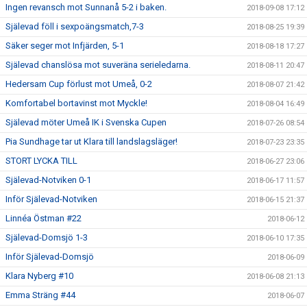
Ingen revansch mot Sunnanå 5-2 i baken.
2018-09-08 17:12
Själevad föll i sexpoängsmatch,7-3
2018-08-25 19:39
Säker seger mot Infjärden, 5-1
2018-08-18 17:27
Själevad chanslösa mot suveräna serieledarna.
2018-08-11 20:47
Hedersam Cup förlust mot Umeå, 0-2
2018-08-07 21:42
Komfortabel bortavinst mot Myckle!
2018-08-04 16:49
Själevad möter Umeå IK i Svenska Cupen
2018-07-26 08:54
Pia Sundhage tar ut Klara till landslagsläger!
2018-07-23 23:35
STORT LYCKA TILL
2018-06-27 23:06
Själevad-Notviken 0-1
2018-06-17 11:57
Inför Själevad-Notviken
2018-06-15 21:37
Linnéa Östman #22
2018-06-12
Själevad-Domsjö 1-3
2018-06-10 17:35
Inför Själevad-Domsjö
2018-06-09
Klara Nyberg #10
2018-06-08 21:13
Emma Sträng #44
2018-06-07