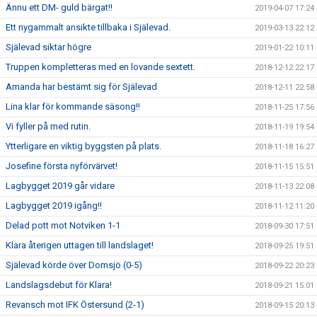
Ännu ett DM- guld bärgat!!
2019-04-07 17:24
Ett nygammalt ansikte tillbaka i Själevad.
2019-03-13 22:12
Själevad siktar högre
2019-01-22 10:11
Truppen kompletteras med en lovande sextett.
2018-12-12 22:17
Amanda har bestämt sig för Själevad
2018-12-11 22:58
Lina klar för kommande säsong!!
2018-11-25 17:56
Vi fyller på med rutin.
2018-11-19 19:54
Ytterligare en viktig byggsten på plats.
2018-11-18 16:27
Josefine första nyförvärvet!
2018-11-15 15:51
Lagbygget 2019 går vidare
2018-11-13 22:08
Lagbygget 2019 igång!!
2018-11-12 11:20
Delad pott mot Notviken 1-1
2018-09-30 17:51
Klara återigen uttagen till landslaget!
2018-09-25 19:51
Själevad körde över Domsjö (0-5)
2018-09-22 20:23
Landslagsdebut för Klara!
2018-09-21 15:01
Revansch mot IFK Östersund (2-1)
2018-09-15 20:13