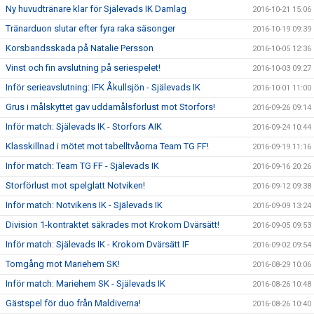
Ny huvudtränare klar för Själevads IK Damlag
2016-10-21 15:06
Tränarduon slutar efter fyra raka säsonger
2016-10-19 09:39
Korsbandsskada på Natalie Persson
2016-10-05 12:36
Vinst och fin avslutning på seriespelet!
2016-10-03 09:27
Inför serieavslutning: IFK Åkullsjön - Själevads IK
2016-10-01 11:00
Grus i målskyttet gav uddamålsförlust mot Storfors!
2016-09-26 09:14
Inför match: Själevads IK - Storfors AIK
2016-09-24 10:44
Klasskillnad i mötet mot tabelltvåorna Team TG FF!
2016-09-19 11:16
Inför match: Team TG FF - Själevads IK
2016-09-16 20:26
Storförlust mot spelglatt Notviken!
2016-09-12 09:38
Inför match: Notvikens IK - Själevads IK
2016-09-09 13:24
Division 1-kontraktet säkrades mot Krokom Dvärsätt!
2016-09-05 09:53
Inför match: Själevads IK - Krokom Dvärsätt IF
2016-09-02 09:54
Tomgång mot Mariehem SK!
2016-08-29 10:06
Inför match: Mariehem SK - Själevads IK
2016-08-26 10:48
Gästspel för duo från Maldiverna!
2016-08-26 10:40