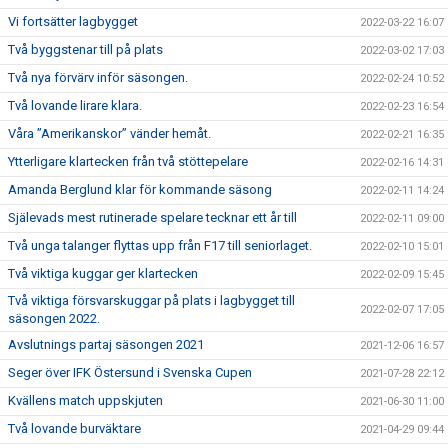
Vi fortsätter lagbygget
2022-03-22 16:07
Två byggstenar till på plats
2022-03-02 17:03
Två nya förvärv inför säsongen.
2022-02-24 10:52
Två lovande lirare klara.
2022-02-23 16:54
Våra ”Amerikanskor” vänder hemåt.
2022-02-21 16:35
Ytterligare klartecken från två stöttepelare
2022-02-16 14:31
Amanda Berglund klar för kommande säsong
2022-02-11 14:24
Själevads mest rutinerade spelare tecknar ett år till
2022-02-11 09:00
Två unga talanger flyttas upp från F17 till seniorlaget.
2022-02-10 15:01
Två viktiga kuggar ger klartecken
2022-02-09 15:45
Två viktiga försvarskuggar på plats i lagbygget till
2022-02-07 17:05
säsongen 2022.
Avslutnings partaj säsongen 2021
2021-12-06 16:57
Seger över IFK Östersund i Svenska Cupen
2021-07-28 22:12
Kvällens match uppskjuten
2021-06-30 11:00
Två lovande burväktare
2021-04-29 09:44