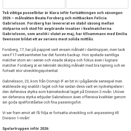
DIVISION 1 NORRA 2026
Två viktiga pusselbitar är klara inför fortsättningen och säsongen
BILDGALLERI
2026 – målvakten Beata Forsberg och mittbacken Felicia
Gabrielsson.
Forsberg har levererat en stabil säsong mellan
HISTORIK
stolparna och stod för avgörande insatser i kvalmatcherna.
Gabrielsson, som anslöt i slutet av maj, har tillsammans med Emilia
Svensson bildat ett av seriens mest solida mittlås.
DOKUMENT
Forsberg, 17, har på pappret varit ensam målvakt i damtruppen, men tack
vare F17-verksamheten har det funnits backup. Hon spelade samtliga
matcher utom en i serien och visade skärpa och fokus även i lugnare
matcher. Forsberg är en tekniskt skicklig målvakt med bra tajming och en
fortsatt stor utvecklingspotential.
Gabrielsson, 23, kom från Domsjö IF en bit in i pågående seriespel men
etablerade sig snabbt i laget och har sedan dess varit en nyckelspelare i
den defensiva styrka som kännetecknat laget på Division 2-nivån. Utöver
sin defensiva styrka erbjuder Gabrielsson även offensiva kvalitéer genom
sin goda spelförståelse och fina passningsfot.
Vi ser fram emot att få följa er fortsatta utveckling och anpassning till
Division 1-nivån!
Spelartruppen inför 2026: