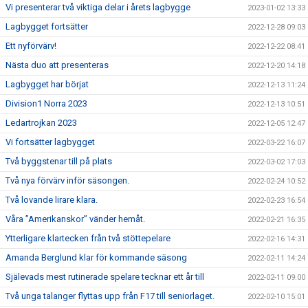
Vi presenterar två viktiga delar i årets lagbygge
2023-01-02 13:33
Lagbygget fortsätter
2022-12-28 09:03
Ett nyförvärv!
2022-12-22 08:41
Nästa duo att presenteras
2022-12-20 14:18
Lagbygget har börjat
2022-12-13 11:24
Division1 Norra 2023
2022-12-13 10:51
Ledartrojkan 2023
2022-12-05 12:47
Vi fortsätter lagbygget
2022-03-22 16:07
Två byggstenar till på plats
2022-03-02 17:03
Två nya förvärv inför säsongen.
2022-02-24 10:52
Två lovande lirare klara.
2022-02-23 16:54
Våra ”Amerikanskor” vänder hemåt.
2022-02-21 16:35
Ytterligare klartecken från två stöttepelare
2022-02-16 14:31
Amanda Berglund klar för kommande säsong
2022-02-11 14:24
Själevads mest rutinerade spelare tecknar ett år till
2022-02-11 09:00
Två unga talanger flyttas upp från F17 till seniorlaget.
2022-02-10 15:01