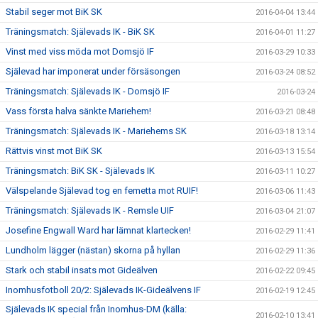
Stabil seger mot BiK SK
2016-04-04 13:44
Träningsmatch: Själevads IK - BiK SK
2016-04-01 11:27
Vinst med viss möda mot Domsjö IF
2016-03-29 10:33
Själevad har imponerat under försäsongen
2016-03-24 08:52
Träningsmatch: Själevads IK - Domsjö IF
2016-03-24
Vass första halva sänkte Mariehem!
2016-03-21 08:48
Träningsmatch: Själevads IK - Mariehems SK
2016-03-18 13:14
Rättvis vinst mot BiK SK
2016-03-13 15:54
Träningsmatch: BiK SK - Själevads IK
2016-03-11 10:27
Välspelande Själevad tog en femetta mot RUIF!
2016-03-06 11:43
Träningsmatch: Själevads IK - Remsle UIF
2016-03-04 21:07
Josefine Engwall Ward har lämnat klartecken!
2016-02-29 11:41
Lundholm lägger (nästan) skorna på hyllan
2016-02-29 11:36
Stark och stabil insats mot Gideälven
2016-02-22 09:45
Inomhusfotboll 20/2: Själevads IK-Gideälvens IF
2016-02-19 12:45
Själevads IK special från Inomhus-DM (källa:
2016-02-10 13:41