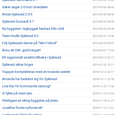
2019-05-26 13:43
Säker seger 2-0 mot Umedalen
2019-05-06 08:44
Arnäs-Själevad 2 0-3
2019-04-30 08:50
Själevad-Sunnanå 3-7
2019-04-29 08:32
Ny byggsten i lagbygget hämtas från USA
2019-04-26 20:39
Team Hudik-Själevad 0-2
2019-04-21 19:40
Följ Själevads damer på ”Min Fotboll”
2019-04-20 09:07
Ännu ett DM- guld bärgat!!
2019-04-07 17:24
Ett nygammalt ansikte tillbaka i Själevad.
2019-03-13 22:12
Själevad siktar högre
2019-01-22 10:11
Truppen kompletteras med en lovande sextett.
2018-12-12 22:17
Amanda har bestämt sig för Själevad
2018-12-11 22:58
Lina klar för kommande säsong!!
2018-11-25 17:56
Vi fyller på med rutin.
2018-11-19 19:54
Ytterligare en viktig byggsten på plats.
2018-11-18 16:27
Josefine första nyförvärvet!
2018-11-15 15:51
Lagbygget 2019 går vidare