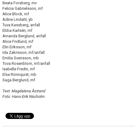
Beata Forsberg, mv
Felicia Gabrielsson, mf
Alice Block, mf
Adine Lindahl, yb
Tuva Kassberg, anfall
Ebba Karlsén, mf
Amanda Berglund, anfall
Alice Fridlund, mf
Elin Eriksson, mf
Ida Zakrisson, mf/anfall
Emilia Svensson, mb
Tova Rosenblom, mf/anfall
Isabelle Fredin, mf
Elsa Rönnquist, mb
Saga Berglund, mf
Text: Magdalena Åstrand
Foto: Hans-Erik Näsholm