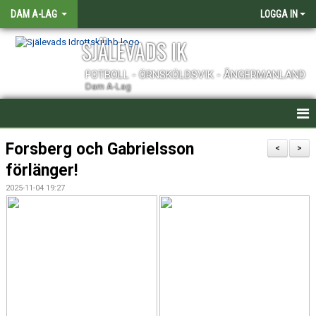
DAM A-LAG
LOGGA IN
SJÄLEVADS IK
FOTBOLL - ÖRNSKÖLDSVIK - ÅNGERMANLAND
Dam A-Lag
HEM
Forsberg och Gabrielsson
<
>
förlänger!
NYHETER
2025-11-04 19:27
KALENDER
TRUPPEN
KONTAKT
MATCHER