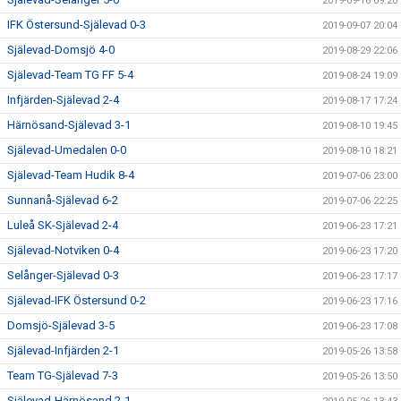
2019-09-16 09:20
IFK Östersund-Själevad 0-3
2019-09-07 20:04
Själevad-Domsjö 4-0
2019-08-29 22:06
Själevad-Team TG FF 5-4
2019-08-24 19:09
Infjärden-Själevad 2-4
2019-08-17 17:24
Härnösand-Själevad 3-1
2019-08-10 19:45
Själevad-Umedalen 0-0
2019-08-10 18:21
Själevad-Team Hudik 8-4
2019-07-06 23:00
Sunnanå-Själevad 6-2
2019-07-06 22:25
Luleå SK-Själevad 2-4
2019-06-23 17:21
Själevad-Notviken 0-4
2019-06-23 17:20
Selånger-Själevad 0-3
2019-06-23 17:17
Själevad-IFK Östersund 0-2
2019-06-23 17:16
Domsjö-Själevad 3-5
2019-06-23 17:08
Själevad-Infjärden 2-1
2019-05-26 13:58
Team TG-Själevad 7-3
2019-05-26 13:50
Själevad-Härnösand 2-1