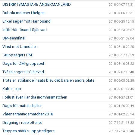
DISTRIKTSMÄSTARE ÅNGERMANLAND
2018-04-07 17:31
Dubbla matcher i helgen
2018-04-06 13:31
Enkel seger mot Härnösand
2018-03-25 15:15
Inför Härnösand-Själevad
2018-03-23 08:57
DM-semifinal
2018-03-21 09:04
Vinst mot Umedalen
2018-03-18 20:25
Gruppseger i DM
2018-03-17 19:59
Dags för DM-gruppspel
2018-03-16 08:22
Två talanger till Själevad
2018-02-07 18:40
Trots en strålande insats blev det bara en andra plats
2018-02-05 09:28
Kuben cup
2018-02-01 14:45
Förlust även i andra inomhusmatchen
2018-01-27 21:01
Dags för match i hallen
2018-01-26 09:49
Vårens träningsmatcher 2018
2018-01-02 20:14
Dragning i reselotteriet
2017-12-21 13:32
Truppen stärks upp ytterligare
2017-12-14 08:40