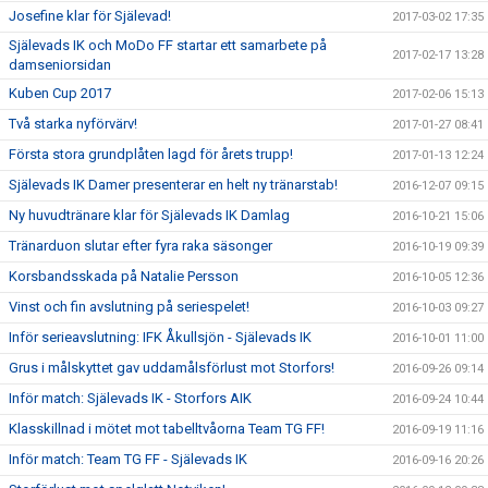
Josefine klar för Själevad!
2017-03-02 17:35
Själevads IK och MoDo FF startar ett samarbete på
2017-02-17 13:28
damseniorsidan
Kuben Cup 2017
2017-02-06 15:13
Två starka nyförvärv!
2017-01-27 08:41
Första stora grundplåten lagd för årets trupp!
2017-01-13 12:24
Själevads IK Damer presenterar en helt ny tränarstab!
2016-12-07 09:15
Ny huvudtränare klar för Själevads IK Damlag
2016-10-21 15:06
Tränarduon slutar efter fyra raka säsonger
2016-10-19 09:39
Korsbandsskada på Natalie Persson
2016-10-05 12:36
Vinst och fin avslutning på seriespelet!
2016-10-03 09:27
Inför serieavslutning: IFK Åkullsjön - Själevads IK
2016-10-01 11:00
Grus i målskyttet gav uddamålsförlust mot Storfors!
2016-09-26 09:14
Inför match: Själevads IK - Storfors AIK
2016-09-24 10:44
Klasskillnad i mötet mot tabelltvåorna Team TG FF!
2016-09-19 11:16
Inför match: Team TG FF - Själevads IK
2016-09-16 20:26