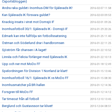
Csportsbloggen)
Andra raka guldet i Inomhus-DM för Själevads IK!
2016-02-07 11:58
Kan Själevads IK försvara guldet?
2016-02-03 09:53
Knackig insats i vinst mot Domsjö IF
2016-02-01 09:26
Inomhusfotboll 30/1: Själevads IK - Domsjö IF
2016-01-29 20:26
Edmark kan inte fullfölja sin fotbollssatsning
2016-01-25 11:40
Östman och Söderlund drar i handbromsen
2016-01-22 11:25
Sjöström får chansen i A-laget!
2016-01-22 10:52
Linnéa och Felicia förlänger med Själevads IK
2016-01-22 10:13
Upp och ner mot MoDo FF
2016-01-18 12:49
Spelordningen för Division 1 Norrland är klart!
2016-01-15 13:46
Inomhusfotboll 16/1: Själevads IK vs MoDo FF
2016-01-15 08:30
Inomhusmatcher på BR-hallen
2016-01-12 14:36
Forsgren till MoDo FF
2016-01-12 14:12
Tar timeout från all fotboll
2015-12-10 13:45
Berglund och Gustavsson tar klivet!
2015-12-04 08:51