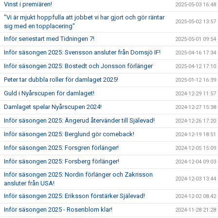
Vinst i premiären!
2025-05-03 16:48
"Vi är mjukt hoppfulla att jobbet vi har gjort och gör räntar
2025-05-02 13:57
sig med en topplacering"
Inför seriestart med Tidningen 7!
2025-05-01 09:54
Inför säsongen 2025: Svensson ansluter från Domsjö IF!
2025-04-16 17:34
Inför säsongen 2025: Bostedt och Jonsson förlänger
2025-04-12 17:10
Peter tar dubbla roller för damlaget 2025!
2025-01-12 16:39
Guld i Nyårscupen för damlaget!
2024-12-29 11:57
Damlaget spelar Nyårscupen 2024!
2024-12-27 15:38
Inför säsongen 2025: Ängerud återvänder till Själevad!
2024-12-26 17:20
Inför säsongen 2025: Berglund gör comeback!
2024-12-19 18:51
Inför säsongen 2025: Forsgren förlänger!
2024-12-05 15:09
Inför säsongen 2025: Forsberg förlänger!
2024-12-04 09:03
Inför säsongen 2025: Nordin förlänger och Zakrisson
2024-12-03 13:44
ansluter från USA!
Inför säsongen 2025: Eriksson förstärker Själevad!
2024-12-02 08:42
Inför säsongen 2025 - Rosenblom klar!
2024-11-28 21:28