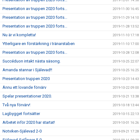
2019-12-01 14:58
Presentation av truppen 2020 forts...
2019-11-30 16:45
Presentation av truppen 2020 forts...
2019-11-29 14:10
Presentation av truppen 2020 forts...
2019-11-28 13:52
Nu är vi kompletta!
2019-11-10 17:18
Ytterligare en förstärkning i tränarstaben
2019-11-10 17:00
Presentation av truppen 2020 forts...
2019-10-28 12:08
Succéduon intakt nästa säsong.
2019-10-25 22:07
Amanda stannar i Själevad!!
2019-10-25 16:25
Presentation truppen 2020
2019-10-23 14:43
Ännu ett lovande förvärv
2019-10-22 09:00
Spelar presentationer 2020.
2019-10-21 13:38
Två nya förvärv!
2019-10-18 13:44
Lagbygget fortsätter
2019-10-15 22:13
Arbetet inför 2020 har startat!
2019-10-01 16:26
Notviken-Själevad 2-0
2019-09-21 17:28
Själevad-Selånger 5-0