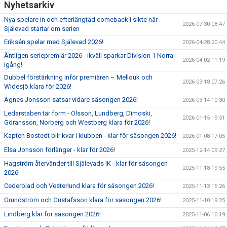
Nyhetsarkiv
Nya spelare in och efterlängtad comeback i sikte när
2026-07-30 08:47
Själevad startar om serien
Eriksén spelar med Själevad 2026!
2026-04-28 20:44
Äntligen seriepremiär 2026 - ikväll sparkar Division 1 Norra
2026-04-02 11:19
igång!
Dubbel förstärkning inför premiären – Mellouk och
2026-03-18 07:26
Widesjö klara för 2026!
Agnes Jonsson satsar vidare säsongen 2026!
2026-03-14 10:30
Ledarstaben tar form - Olsson, Lundberg, Dimoski,
2026-01-15 19:51
Göransson, Norberg och Westberg klara för 2026!
Kapten Bostedt blir kvar i klubben - klar för säsongen 2026!
2026-01-08 17:05
Elsa Jonsson förlänger - klar för 2026!
2025-12-14 09:27
Hagström återvänder till Själevads IK - klar för säsongen
2025-11-18 19:55
2026!
Cederblad och Vesterlund klara för säsongen 2026!
2025-11-13 15:26
Grundström och Gustafsson klara för säsongen 2026!
2025-11-10 19:25
Lindberg klar för säsongen 2026!
2025-11-06 10:19