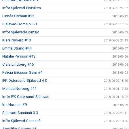
2018-06-17 11:57
Inför Själevad-Notviken
2018-06-15 21:37
Linnéa Östman #22
2018-06-12
Själevad-Domsjö 1-3
2018-06-10 17:35
Inför Själevad-Domsjö
2018-06-09
Klara Nyberg #10
2018-06-08 21:13
Emma Sträng #44
2018-06-07
Natalie Persson #13
2018-06-06
Clara Lindberg #16
2018-06-04
Felicia Eriksson Selin #4
2018-06-03
IFK Östersund-Själevad 4-0
2018-06-02 18:40
Matilda Norberg #11
2018-06-01 17:53
Inför IFK Östersund-Själevad
2018-06-01 13:02
Ida Norman #9
2018-05-29
Själevad-Sunnanå 0-3
2018-05-27 21:41
Inför Själevad-Sunnanå
2018-05-26 10:35
Angelika Östberg #5