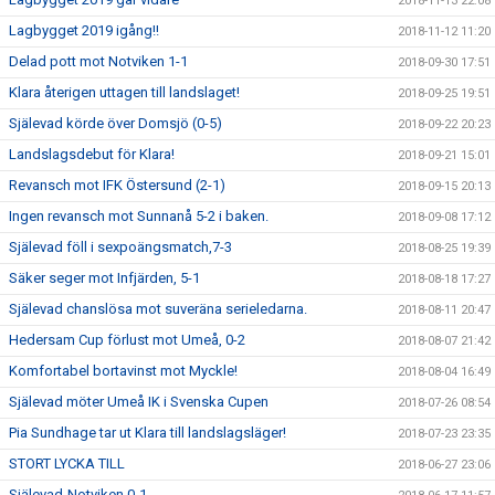
2018-11-13 22:08
Lagbygget 2019 igång!!
2018-11-12 11:20
Delad pott mot Notviken 1-1
2018-09-30 17:51
Klara återigen uttagen till landslaget!
2018-09-25 19:51
Själevad körde över Domsjö (0-5)
2018-09-22 20:23
Landslagsdebut för Klara!
2018-09-21 15:01
Revansch mot IFK Östersund (2-1)
2018-09-15 20:13
Ingen revansch mot Sunnanå 5-2 i baken.
2018-09-08 17:12
Själevad föll i sexpoängsmatch,7-3
2018-08-25 19:39
Säker seger mot Infjärden, 5-1
2018-08-18 17:27
Själevad chanslösa mot suveräna serieledarna.
2018-08-11 20:47
Hedersam Cup förlust mot Umeå, 0-2
2018-08-07 21:42
Komfortabel bortavinst mot Myckle!
2018-08-04 16:49
Själevad möter Umeå IK i Svenska Cupen
2018-07-26 08:54
Pia Sundhage tar ut Klara till landslagsläger!
2018-07-23 23:35
STORT LYCKA TILL
2018-06-27 23:06
Själevad-Notviken 0-1