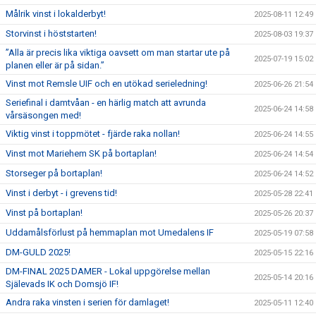
Målrik vinst i lokalderbyt!
2025-08-11 12:49
Storvinst i höststarten!
2025-08-03 19:37
”Alla är precis lika viktiga oavsett om man startar ute på
2025-07-19 15:02
planen eller är på sidan.”
Vinst mot Remsle UIF och en utökad serieledning!
2025-06-26 21:54
Seriefinal i damtvåan - en härlig match att avrunda
2025-06-24 14:58
vårsäsongen med!
Viktig vinst i toppmötet - fjärde raka nollan!
2025-06-24 14:55
Vinst mot Mariehem SK på bortaplan!
2025-06-24 14:54
Storseger på bortaplan!
2025-06-24 14:52
Vinst i derbyt - i grevens tid!
2025-05-28 22:41
Vinst på bortaplan!
2025-05-26 20:37
Uddamålsförlust på hemmaplan mot Umedalens IF
2025-05-19 07:58
DM-GULD 2025!
2025-05-15 22:16
DM-FINAL 2025 DAMER - Lokal uppgörelse mellan
2025-05-14 20:16
Själevads IK och Domsjö IF!
Andra raka vinsten i serien för damlaget!
2025-05-11 12:40