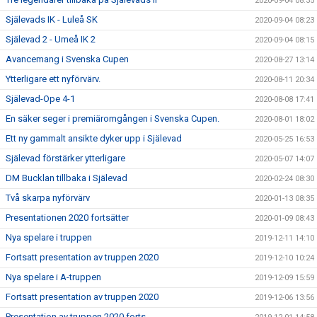
2020-09-04 08:35
Själevads IK - Luleå SK
2020-09-04 08:23
Själevad 2 - Umeå IK 2
2020-09-04 08:15
Avancemang i Svenska Cupen
2020-08-27 13:14
Ytterligare ett nyförvärv.
2020-08-11 20:34
Själevad-Ope 4-1
2020-08-08 17:41
En säker seger i premiäromgången i Svenska Cupen.
2020-08-01 18:02
Ett ny gammalt ansikte dyker upp i Själevad
2020-05-25 16:53
Själevad förstärker ytterligare
2020-05-07 14:07
DM Bucklan tillbaka i Själevad
2020-02-24 08:30
Två skarpa nyförvärv
2020-01-13 08:35
Presentationen 2020 fortsätter
2020-01-09 08:43
Nya spelare i truppen
2019-12-11 14:10
Fortsatt presentation av truppen 2020
2019-12-10 10:24
Nya spelare i A-truppen
2019-12-09 15:59
Fortsatt presentation av truppen 2020
2019-12-06 13:56
Presentation av truppen 2020 forts...