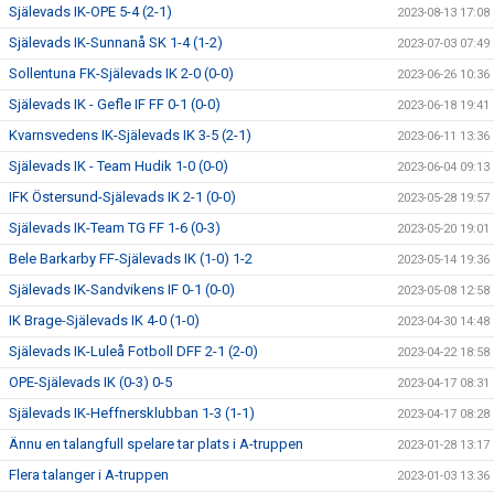
Själevads IK-OPE 5-4 (2-1)
2023-08-13 17:08
Själevads IK-Sunnanå SK 1-4 (1-2)
2023-07-03 07:49
Sollentuna FK-Själevads IK 2-0 (0-0)
2023-06-26 10:36
Själevads IK - Gefle IF FF 0-1 (0-0)
2023-06-18 19:41
Kvarnsvedens IK-Själevads IK 3-5 (2-1)
2023-06-11 13:36
Själevads IK - Team Hudik 1-0 (0-0)
2023-06-04 09:13
IFK Östersund-Själevads IK 2-1 (0-0)
2023-05-28 19:57
Själevads IK-Team TG FF 1-6 (0-3)
2023-05-20 19:01
Bele Barkarby FF-Själevads IK (1-0) 1-2
2023-05-14 19:36
Själevads IK-Sandvikens IF 0-1 (0-0)
2023-05-08 12:58
IK Brage-Själevads IK 4-0 (1-0)
2023-04-30 14:48
Själevads IK-Luleå Fotboll DFF 2-1 (2-0)
2023-04-22 18:58
OPE-Själevads IK (0-3) 0-5
2023-04-17 08:31
Själevads IK-Heffnersklubban 1-3 (1-1)
2023-04-17 08:28
Ännu en talangfull spelare tar plats i A-truppen
2023-01-28 13:17
Flera talanger i A-truppen
2023-01-03 13:36