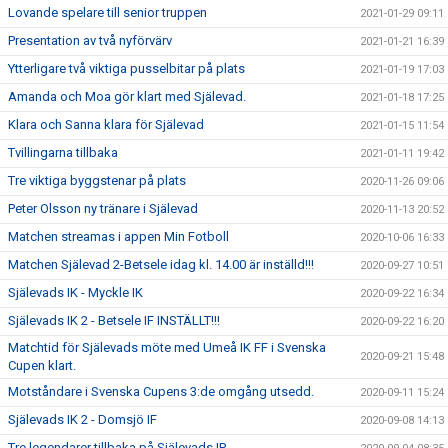
Lovande spelare till senior truppen
2021-01-29 09:11
Presentation av två nyförvärv
2021-01-21 16:39
Ytterligare två viktiga pusselbitar på plats
2021-01-19 17:03
Amanda och Moa gör klart med Själevad.
2021-01-18 17:25
Klara och Sanna klara för Själevad
2021-01-15 11:54
Tvillingarna tillbaka
2021-01-11 19:42
Tre viktiga byggstenar på plats
2020-11-26 09:06
Peter Olsson ny tränare i Själevad
2020-11-13 20:52
Matchen streamas i appen Min Fotboll
2020-10-06 16:33
Matchen Själevad 2-Betsele idag kl. 14.00 är inställd!!!
2020-09-27 10:51
Själevads IK - Myckle IK
2020-09-22 16:34
Själevads IK 2 - Betsele IF INSTÄLLT!!!
2020-09-22 16:20
Matchtid för Själevads möte med Umeå IK FF i Svenska
2020-09-21 15:48
Cupen klart.
Motståndare i Svenska Cupens 3:de omgång utsedd.
2020-09-11 15:24
Själevads IK 2 - Domsjö IF
2020-09-08 14:13
Tre legendarer tillbaka på Själevads IP