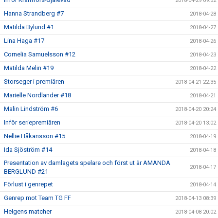
2018-04-29 09:52
Hanna Strandberg #7
2018-04-28
Matilda Bylund #1
2018-04-27
Lina Haga #17
2018-04-26
Cornelia Samuelsson #12
2018-04-23
Matilda Melin #19
2018-04-22
Storseger i premiären
2018-04-21 22:35
Marielle Nordlander #18
2018-04-21
Malin Lindström #6
2018-04-20 20:24
Inför seriepremiären
2018-04-20 13:02
Nellie Håkansson #15
2018-04-19
Ida Sjöström #14
2018-04-18
Presentation av damlagets spelare och först ut är AMANDA
2018-04-17
BERGLUND #21
Förlust i genrepet
2018-04-14
Genrep mot Team TG FF
2018-04-13 08:39
Helgens matcher
2018-04-08 20:02