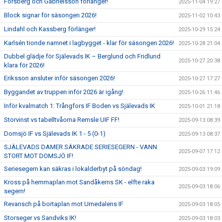
Forsberg och Gabrielsson förlänger!
2025-11-04 19:27
Block signar för säsongen 2026!
2025-11-02 10:43
Lindahl och Kassberg förlänger!
2025-10-29 15:24
Karlsén tionde namnet i lagbygget - klar för säsongen 2026!
2025-10-28 21:04
Dubbel glädje för Själevads IK – Berglund och Fridlund
2025-10-27 20:38
klara för 2026!
Eriksson ansluter inför säsongen 2026!
2025-10-27 17:27
Byggandet av truppen inför 2026 är igång!
2025-10-26 11:46
Inför kvalmatch 1: Trångfors IF Boden vs Själevads IK
2025-10-01 21:18
Storvinst vs tabelltvåorna Remsle UIF FF!
2025-09-13 08:39
Domsjö IF vs Själevads IK 1 - 5 (0-1)
2025-09-13 08:37
SJÄLEVADS DAMER SÄKRADE SERIESEGERN - VANN
2025-09-07 17:12
STORT MOT DOMSJÖ IF!
Seriesegern kan säkras i lokalderbyt på söndag!
2025-09-03 19:09
Kross på hemmaplan mot Sandåkerns SK - elfte raka
2025-09-03 18:06
segern!
Revansch på bortaplan mot Umedalens IF
2025-09-03 18:05
Storseger vs Sandviks IK!
2025-09-03 18:03