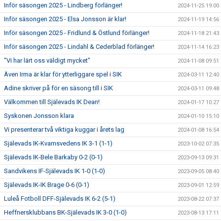
Inför säsongen 2025 - Lindberg förlänger!
2024-11-25 19:00
Inför säsongen 2025 - Elsa Jonsson är klar!
2024-11-19 14:56
Inför säsongen 2025 - Fridlund & Östlund förlänger!
2024-11-18 21:43
Inför säsongen 2025 - Lindahl & Cederblad förlänger!
2024-11-14 16:23
"Vi har lärt oss väldigt mycket"
2024-11-08 09:51
Även Irma är klar för ytterliggare spel i SIK
2024-03-11 12:40
Adine skriver på för en säsong till i SIK
2024-03-11 09:48
Välkommen till Själevads IK Dean!
2024-01-17 10:27
Syskonen Jonsson klara
2024-01-10 15:10
Vi presenterar två viktiga kuggar i årets lag
2024-01-08 16:54
Själevads IK-Kvarnsvedens IK 3-1 (1-1)
2023-10-02 07:35
Själevads IK-Bele Barkaby 0-2 (0-1)
2023-09-13 09:31
Sandvikens IF-Själevads IK 1-0 (1-0)
2023-09-05 08:40
Själevads IK-IK Brage 0-6 (0-1)
2023-09-01 12:59
Luleå Fotboll DFF-Själevads IK 6-2 (5-1)
2023-08-22 07:37
Heffnersklubbans BK-Själevads IK 3-0 (1-0)
2023-08-13 17:11