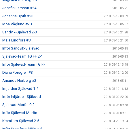
2018-05-25
Josefin Larsson #24
2018-05-21
Johanna Björk #23
2018-05-19 09:39
Moa Våglund #20
2018-05-18 06:57
Sandvik-Själevad 2-3
2018-05-16 21:28
Maja Lindfors #8
2018-05-15 21:30
Inför Sandvik-Själevad
2018-05-15
Själevad-Team TG FF 2-1
2018-05-13
Inför Själevad-Team TG FF
2018-05-12 13:48
Diana Forsgren #3
2018-05-12 12:00
Amanda Norberg #2
2018-05-11
Infjärden-Själevad 1-4
2018-05-10 16:13
Inför Infjärden-Själevad
2018-05-09 22:00
Själevad-Morön 0-2
2018-05-06 09:38
Inför Själevad-Morön
2018-05-04 09:51
Kramfors-Själevad 2-5
2018-04-29 19:54
Inför Kramfors-Själevad