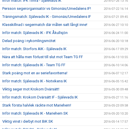
Inför match: IFK Timrå - Själevads IK
2016-07-26 13:16
Persson segerorganisatör vs Gimonäs/Umedalens IF!
2016-07-22 16:14
Träningsmatch: Själevads IK - Gimonäs/Umedalens IF
2016-07-21 09:45
Klasskillnad i segermatch där målen satt långt inne!
2016-06-27 10:10
Inför match: Själevads IK - IFK Åkullsjön
2016-06-24 11:00
Delad poäng i nykomlingsmötet
2016-06-20 10:18
Inför match: Storfors AIK - Själevads IK
2016-06-17 09:29
Nära att hålla men förlust till slut mot Team TG FF
2016-06-13 10:55
Inför match: Själevads IK - Team TG FF
2016-06-10 14:06
Stark poäng mot en av seriefavoriterna!
2016-06-07 12:17
Inför match: Själevads IK - Notvikens IK
2016-06-05 15:42
Viktig seger mot Krokom Dvärsätt!
2016-05-30 09:48
Inför match: Krokom Dvärsätt IF - Själevads IK
2016-05-27 11:16
Stark första halvlek räckte mot Mariehem!
2016-05-23 09:58
Inför match: Själevads IK - Mariehem SK
2016-05-20 10:20
Viktig vinst i derbyt mot BiK SK
2016-05-14 17:57