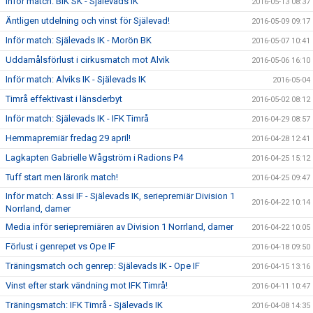
Inför match: BiK SK - Själevads IK
2016-05-13 08:37
Äntligen utdelning och vinst för Själevad!
2016-05-09 09:17
Inför match: Själevads IK - Morön BK
2016-05-07 10:41
Uddamålsförlust i cirkusmatch mot Alvik
2016-05-06 16:10
Inför match: Alviks IK - Själevads IK
2016-05-04
Timrå effektivast i länsderbyt
2016-05-02 08:12
Inför match: Själevads IK - IFK Timrå
2016-04-29 08:57
Hemmapremiär fredag 29 april!
2016-04-28 12:41
Lagkapten Gabrielle Wågström i Radions P4
2016-04-25 15:12
Tuff start men lärorik match!
2016-04-25 09:47
Inför match: Assi IF - Själevads IK, seriepremiär Division 1
2016-04-22 10:14
Norrland, damer
Media inför seriepremiären av Division 1 Norrland, damer
2016-04-22 10:05
Förlust i genrepet vs Ope IF
2016-04-18 09:50
Träningsmatch och genrep: Själevads IK - Ope IF
2016-04-15 13:16
Vinst efter stark vändning mot IFK Timrå!
2016-04-11 10:47
Träningsmatch: IFK Timrå - Själevads IK
2016-04-08 14:35