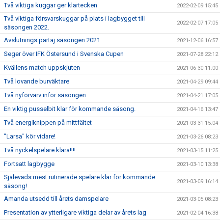
Två viktiga kuggar ger klartecken
2022-02-09 15:45
Två viktiga försvarskuggar på plats i lagbygget till
2022-02-07 17:05
säsongen 2022.
Avslutnings partaj säsongen 2021
2021-12-06 16:57
Seger över IFK Östersund i Svenska Cupen
2021-07-28 22:12
Kvällens match uppskjuten
2021-06-30 11:00
Två lovande burväktare
2021-04-29 09:44
Två nyförvärv inför säsongen
2021-04-21 17:05
En viktig pusselbit klar för kommande säsong.
2021-04-16 13:47
Två energiknippen på mittfältet
2021-03-31 15:04
"Larsa" kör vidare!
2021-03-26 08:23
Två nyckelspelare klara!!!!
2021-03-15 11:25
Fortsatt lagbygge
2021-03-10 13:38
Själevads mest rutinerade spelare klar för kommande
2021-03-09 16:14
säsong!
Amanda utsedd till årets damspelare
2021-03-05 08:23
Presentation av ytterligare viktiga delar av årets lag
2021-02-04 16:38