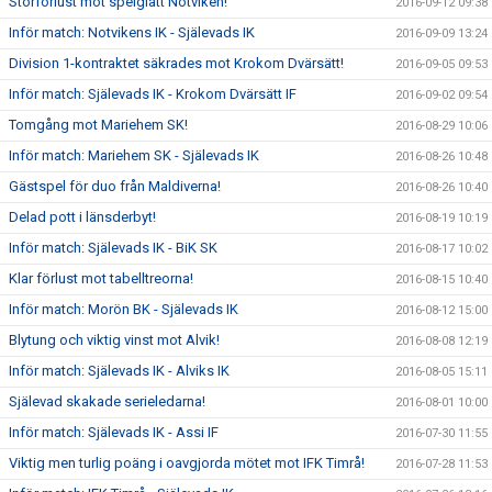
Storförlust mot spelglatt Notviken!
2016-09-12 09:38
Inför match: Notvikens IK - Själevads IK
2016-09-09 13:24
Division 1-kontraktet säkrades mot Krokom Dvärsätt!
2016-09-05 09:53
Inför match: Själevads IK - Krokom Dvärsätt IF
2016-09-02 09:54
Tomgång mot Mariehem SK!
2016-08-29 10:06
Inför match: Mariehem SK - Själevads IK
2016-08-26 10:48
Gästspel för duo från Maldiverna!
2016-08-26 10:40
Delad pott i länsderbyt!
2016-08-19 10:19
Inför match: Själevads IK - BiK SK
2016-08-17 10:02
Klar förlust mot tabelltreorna!
2016-08-15 10:40
Inför match: Morön BK - Själevads IK
2016-08-12 15:00
Blytung och viktig vinst mot Alvik!
2016-08-08 12:19
Inför match: Själevads IK - Alviks IK
2016-08-05 15:11
Själevad skakade serieledarna!
2016-08-01 10:00
Inför match: Själevads IK - Assi IF
2016-07-30 11:55
Viktig men turlig poäng i oavgjorda mötet mot IFK Timrå!
2016-07-28 11:53