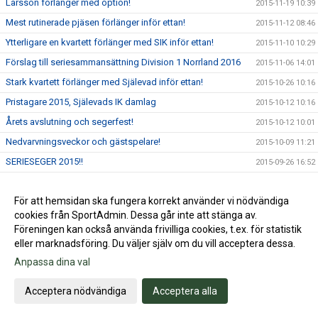
Larsson förlänger med option!
2015-11-19 10:39
Mest rutinerade pjäsen förlänger inför ettan!
2015-11-12 08:46
Ytterligare en kvartett förlänger med SIK inför ettan!
2015-11-10 10:29
Förslag till seriesammansättning Division 1 Norrland 2016
2015-11-06 14:01
Stark kvartett förlänger med Själevad inför ettan!
2015-10-26 10:16
Pristagare 2015, Själevads IK damlag
2015-10-12 10:16
Årets avslutning och segerfest!
2015-10-12 10:01
Nedvarvningsveckor och gästspelare!
2015-10-09 11:21
SERIESEGER 2015!!
2015-09-26 16:52
Avspark: Själevads IK - Gimonäs UIF SERIEAVSLUTNING
2015-09-26 07:40
För att hemsidan ska fungera korrekt använder vi nödvändiga
Säker vinst i derbyt!
2015-09-19 17:10
cookies från SportAdmin. Dessa går inte att stänga av.
Avspark: MoDo FF - Själevads IK
2015-09-19 08:43
Föreningen kan också använda frivilliga cookies, t.ex. för statistik
Chansen till serieseger har ökat!
2015-09-17 13:51
eller marknadsföring. Du väljer själv om du vill acceptera dessa.
Tabellen inför upplösningen!
Anpassa dina val
2015-09-17 13:45
Varsin halvlek gav oavgjort i toppmötet!
2015-09-05 14:27
Acceptera nödvändiga
Acceptera alla
Avspark: Umeå IK FF 2 - Själevads IK
2015-09-05 07:50