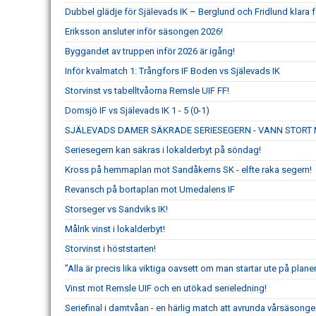
Dubbel glädje för Själevads IK – Berglund och Fridlund klara f
Eriksson ansluter inför säsongen 2026!
Byggandet av truppen inför 2026 är igång!
Inför kvalmatch 1: Trångfors IF Boden vs Själevads IK
Storvinst vs tabelltvåorna Remsle UIF FF!
Domsjö IF vs Själevads IK 1 - 5 (0-1)
SJÄLEVADS DAMER SÄKRADE SERIESEGERN - VANN STORT 
Seriesegern kan säkras i lokalderbyt på söndag!
Kross på hemmaplan mot Sandåkerns SK - elfte raka segern!
Revansch på bortaplan mot Umedalens IF
Storseger vs Sandviks IK!
Målrik vinst i lokalderbyt!
Storvinst i höststarten!
”Alla är precis lika viktiga oavsett om man startar ute på planen
Vinst mot Remsle UIF och en utökad serieledning!
Seriefinal i damtvåan - en härlig match att avrunda vårsäsong