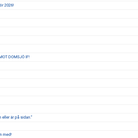
ör 2026!
MOT DOMSJÖ IF!
 eller är på sidan.”
en med!