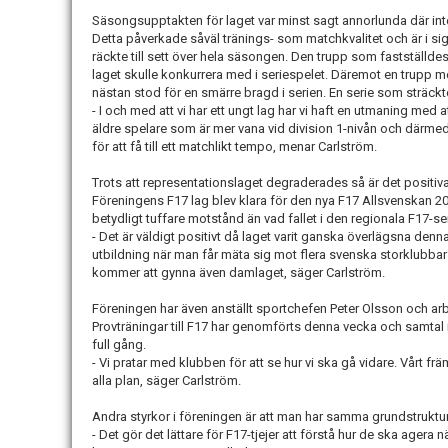
Säsongsupptakten för laget var minst sagt annorlunda där inte 
Detta påverkade såväl tränings- som matchkvalitet och är i sig 
räckte till sett över hela säsongen. Den trupp som fastställdes
laget skulle konkurrera med i seriespelet. Däremot en trupp m
nästan stod för en smärre bragd i serien. En serie som sträckte 
- I och med att vi har ett ungt lag har vi haft en utmaning med a
äldre spelare som är mer vana vid division 1-nivån och därme
för att få till ett matchlikt tempo, menar Carlström.
Trots att representationslaget degraderades så är det positiva
Föreningens F17 lag blev klara för den nya F17 Allsvenskan
betydligt tuffare motstånd än vad fallet i den regionala F17-se
- Det är väldigt positivt då laget varit ganska överlägsna den
utbildning när man får mäta sig mot flera svenska storklubbars
kommer att gynna även damlaget, säger Carlström.
Föreningen har även anställt sportchefen Peter Olsson
och arb
Provträningar till F17 har genomförts denna vecka och samtal 
full gång.
- Vi pratar med klubben för att se hur vi ska gå vidare. Vårt fr
alla plan, säger Carlström.
Andra styrkor i föreningen är att man har samma grundstruktur
- Det gör det lättare för F17-tjejer att förstå hur de ska agera