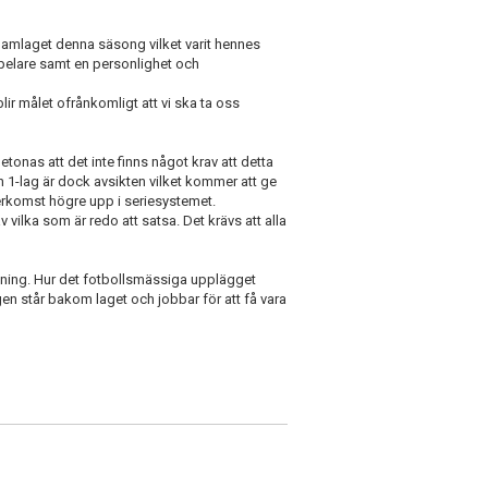
damlaget denna säsong vilket varit hennes
pelare samt en personlighet och
blir målet ofrånkomligt att vi ska ta oss
tonas att det inte finns något krav att detta
n 1-lag är dock avsikten vilket kommer att ge
återkomst högre upp i seriesystemet.
 vilka som är redo att satsa. Det krävs att alla
ning. Hur det fotbollsmässiga upplägget
ingen står bakom laget och jobbar för att få vara