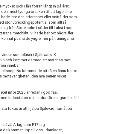
mycket gick i lås förrän långt in på året.
den mest tydliga orsaken till att laget inte
 hade inte den erfarenhet eller snittålder som
ed stor utvecklingspotential som alltså
sig från Stockholm i söder till Luleå i norr.
tt träna matchlikt. Vi hade behövt några fler
d kunnat pusha de yngre mer på träningarna
 vindar som blåser i Själevads IK.
 2025 och kommer därmed att matchas mot
rien innebar.
na säsong. Nu kommer de att få en ännu bättre
 motsvarigheter i den nya serien vilket
etet inför 2025 är redan i god fas.
med ledarstaber och andra föreningsroller är i
ämsta fokus är att hjälpa Själevad framåt på
 i såväl A-lag som F17-lag.
 när de kommer upp till oss i damlaget,