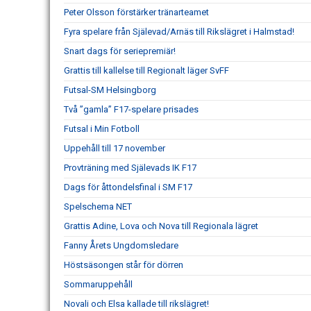
Peter Olsson förstärker tränarteamet
Fyra spelare från Själevad/Arnäs till Rikslägret i Halmstad!
Snart dags för seriepremiär!
Grattis till kallelse till Regionalt läger SvFF
Futsal-SM Helsingborg
Två ”gamla” F17-spelare prisades
Futsal i Min Fotboll
Uppehåll till 17 november
Provträning med Själevads IK F17
Dags för åttondelsfinal i SM F17
Spelschema NET
Grattis Adine, Lova och Nova till Regionala lägret
Fanny Årets Ungdomsledare
Höstsäsongen står för dörren
Sommaruppehåll
Novali och Elsa kallade till rikslägret!