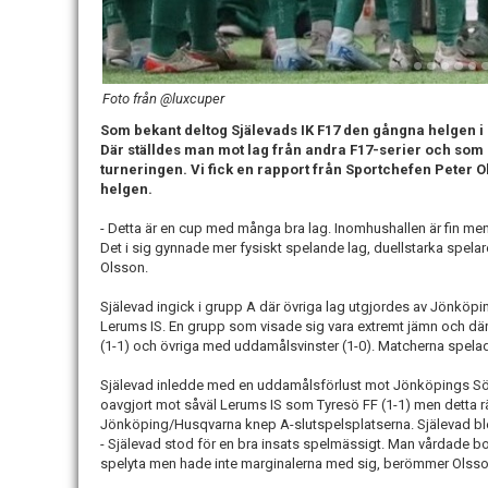
Foto från @luxcuper
Som bekant deltog Själevads IK F17 den gångna helgen i 
Där ställdes man mot lag från andra F17-serier och som s
turneringen. Vi fick en rapport från Sportchefen Peter 
helgen.
- Detta är en cup med många bra lag. Inomhushallen är fin men
Det i sig gynnade mer fysiskt spelande lag, duellstarka spelar
Olsson.
Själevad ingick i grupp A där övriga lag utgjordes av Jönköp
Lerums IS. En grupp som visade sig vara extremt jämn och där
(1-1) och övriga med uddamålsvinster (1-0). Matcherna spela
Själevad inledde med en uddamålsförlust mot Jönköpings Sö
oavgjort mot såväl Lerums IS som Tyresö FF (1-1) men detta rä
Jönköping/Husqvarna knep A-slutspelsplatserna. Själevad ble
- Själevad stod för en bra insats spelmässigt. Man vårdade bo
spelyta men hade inte marginalerna med sig, berömmer Olsso