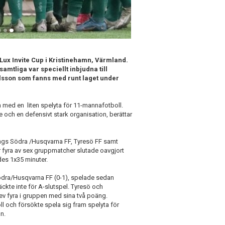
Lux Invite Cup i Kristinehamn, Värmland.
amtliga var speciellt inbjudna till
Olsson som fanns med runt laget under
 med en liten spelyta för 11-mannafotboll.
e och en defensivt stark organisation, berättar
ings Södra /Husqvarna FF, Tyresö FF samt
 fyra av sex gruppmatcher slutade oavgjort
des 1x35 minuter.
dra/Husqvarna FF (0-1), spelade sedan
ckte inte för A-slutspel. Tyresö och
v fyra i gruppen med sina två poäng.
ll och försökte spela sig fram spelyta för
n.