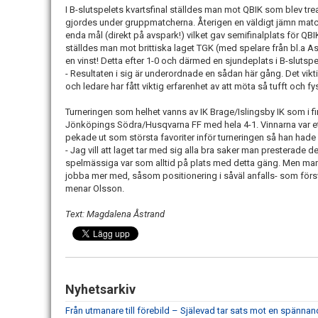
I B-slutspelets kvartsfinal ställdes man mot QBIK som blev trea
gjordes under gruppmatcherna. Återigen en väldigt jämn ma
enda mål (direkt på avspark!) vilket gav semifinalplats för QB
ställdes man mot brittiska laget TGK (med spelare från bl.a Ast
en vinst! Detta efter 1-0 och därmed en sjundeplats i B-slutspe
- Resultaten i sig är underordnade en sådan här gång. Det vik
och ledare har fått viktig erfarenhet av att möta så tufft och
Turneringen som helhet vanns av IK Brage/Islingsby IK som i
Jönköpings Södra/Husqvarna FF med hela 4-1. Vinnarna var ett
pekade ut som största favoriter inför turneringen så han hade r
- Jag vill att laget tar med sig alla bra saker man presterade
spelmässiga var som alltid på plats med detta gäng. Men man
jobba mer med, såsom positionering i såväl anfalls- som försv
menar Olsson.
Text: Magdalena Åstrand
Nyhetsarkiv
Från utmanare till förebild – Själevad tar sats mot en spänna