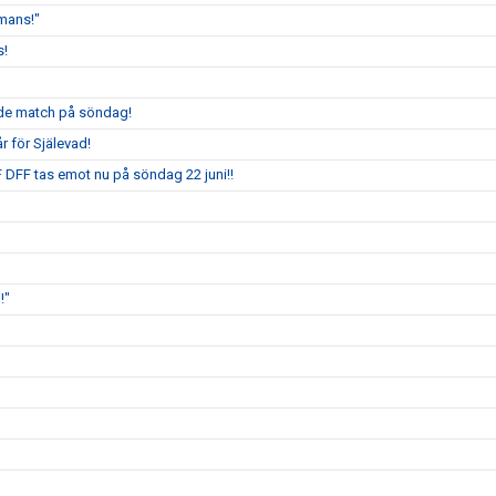
mmans!"
s!
ande match på söndag!
r för Själevad!
 DFF tas emot nu på söndag 22 juni!!
!"