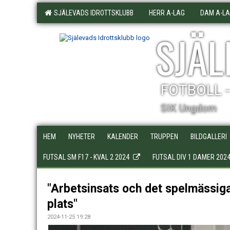
SJÄLEVADS IDROTTSKLUBB
HERR A-LAG
DAM A-L
SJÄL
FOTBOLL 
SIK Ungdom
HEM
NYHETER
KALENDER
TRUPPEN
BILDGALLERI
FUTSAL SM F17 - KVAL 2 2024
FUTSAL DIV 1 DAMER 202
"Arbetsinsats och det spelmässiga
plats"
2024-11-25 19:28