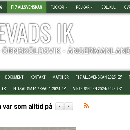
AG
F17 ALLSVENSKAN
FLICKOR
POJKAR
BOLLKUL
ÖV
EVADS IK
- ÖRNSKÖLDSVIK - ÅNGERMANLAN
DOKUMENT
KONTAKT
MATCHER
F17 ALLSVENSKAN 2025
4
FUTSAL SM F17 KVAL 1 2024
VINTERSERIEN 2024/2025
 var som alltid på
<
>