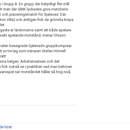
 i Grupp B. En grupp där betydligt fler mål
tch men där QBIK lyckades göra matchens
IK och placeringsmatch för Själevad. Där
on Villa) och äntligen fick de grönvita knipa
let.
tigaste är lärdomarna samt att både spelare
 fysiskt spelande motstånd, menar Olsson.
 finalen besegrade Själevads gruppkompisar
 av tre lag som tränaren Stefan Hörnell
ätt!
 denna helgen. Arbetsinsatsen och det
 fick också se i praktiken vad man behöver
arsspel när motståndet håller så hög nivå,
nde höst