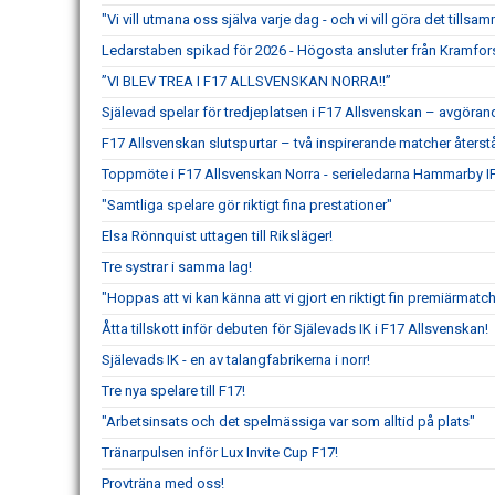
"Vi vill utmana oss själva varje dag - och vi vill göra det tillsa
Ledarstaben spikad för 2026 - Högosta ansluter från Kramfor
”VI BLEV TREA I F17 ALLSVENSKAN NORRA!!”
Själevad spelar för tredjeplatsen i F17 Allsvenskan – avgör
F17 Allsvenskan slutspurtar – två inspirerande matcher återstå
Toppmöte i F17 Allsvenskan Norra - serieledarna Hammarby IF
"Samtliga spelare gör riktigt fina prestationer"
Elsa Rönnquist uttagen till Riksläger!
Tre systrar i samma lag!
"Hoppas att vi kan känna att vi gjort en riktigt fin premiärmatch
Åtta tillskott inför debuten för Själevads IK i F17 Allsvenskan!
Själevads IK - en av talangfabrikerna i norr!
Tre nya spelare till F17!
"Arbetsinsats och det spelmässiga var som alltid på plats"
Tränarpulsen inför Lux Invite Cup F17!
Provträna med oss!