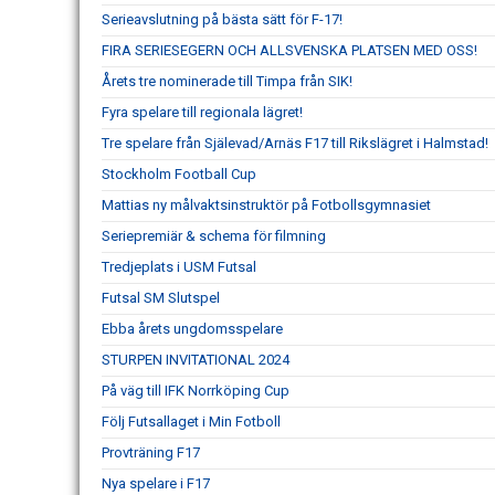
Serieavslutning på bästa sätt för F-17!
FIRA SERIESEGERN OCH ALLSVENSKA PLATSEN MED OSS!
Årets tre nominerade till Timpa från SIK!
Fyra spelare till regionala lägret!
Tre spelare från Själevad/Arnäs F17 till Rikslägret i Halmstad!
Stockholm Football Cup
Mattias ny målvaktsinstruktör på Fotbollsgymnasiet
Seriepremiär & schema för filmning
Tredjeplats i USM Futsal
Futsal SM Slutspel
Ebba årets ungdomsspelare
STURPEN INVITATIONAL 2024
På väg till IFK Norrköping Cup
Följ Futsallaget i Min Fotboll
Provträning F17
Nya spelare i F17