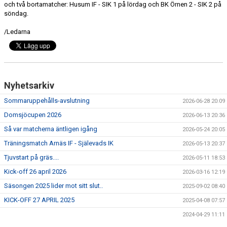
och två bortamatcher: Husum IF - SIK 1 på lördag och BK Örnen 2 - SIK 2 på
DOKUMENT
söndag.
KONTAKT
/Ledarna
Nyhetsarkiv
Sommaruppehålls-avslutning
2026-06-28 20:09
Domsjöcupen 2026
2026-06-13 20:36
Så var matcherna äntligen igång
2026-05-24 20:05
Träningsmatch Arnäs IF - Själevads IK
2026-05-13 20:37
Tjuvstart på gräs....
2026-05-11 18:53
Kick-off 26 april 2026
2026-03-16 12:19
Säsongen 2025 lider mot sitt slut..
2025-09-02 08:40
KICK-OFF 27 APRIL 2025
2025-04-08 07:57
2024-04-29 11:11