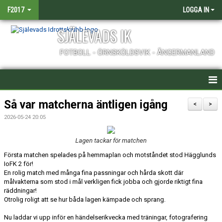
F2017
LOGGA IN
SJÄLEVADS IK
FOTBOLL - ÖRNSKÖLDSVIK - ÅNGERMANLAND
HEM
Så var matcherna äntligen igång
<
>
2026-05-24 20:05
NYHETER
Lagen tackar för matchen
KALENDER
Första matchen spelades på hemmaplan och motståndet stod Hägglunds
MATCHER
IoFK 2 för!
En rolig match med många fina passningar och hårda skott där
målvakterna som stod i mål verkligen fick jobba och gjorde riktigt fina
TRUPPEN
räddningar!
Otrolig roligt att se hur båda lagen kämpade och sprang.
BILDGALLERI
Nu laddar vi upp inför en händelserikvecka med träningar, fotografering