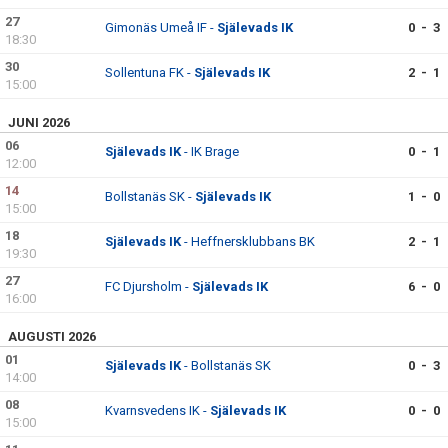
27
Gimonäs Umeå IF -
Själevads IK
0 - 3
18:30
30
Sollentuna FK -
Själevads IK
2 - 1
15:00
JUNI 2026
06
Själevads IK
- IK Brage
0 - 1
12:00
14
Bollstanäs SK -
Själevads IK
1 - 0
15:00
18
Själevads IK
- Heffnersklubbans BK
2 - 1
19:30
27
FC Djursholm -
Själevads IK
6 - 0
16:00
AUGUSTI 2026
01
Själevads IK
- Bollstanäs SK
0 - 3
14:00
08
Kvarnsvedens IK -
Själevads IK
0 - 0
15:00