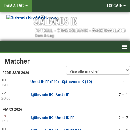
DAM A-LAG
LOGGA IN
SJÄLEVADS IK
FOTBOLL - ÖRNSKÖLDSVIK - ÅNGERMANLAND
Dam A-Lag
HEM
Matcher
NYHETER
FEBRUARI 2026
13
Umeå IK FF (F19) -
Själevads IK (1D)
-
KALENDER
19:15
27
Själevads IK
- Arnäs IF
7 - 1
TRUPPEN
20:00
KONTAKT
MARS 2026
08
Själevads IK
- Umeå IK FF
0 - 7
MATCHER
14:15
13