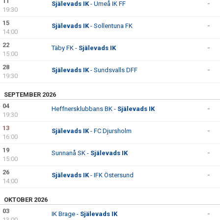
11
Själevads IK
- Umeå IK FF
-
19:30
15
Själevads IK
- Sollentuna FK
-
14:00
22
Täby FK -
Själevads IK
-
15:00
28
Själevads IK
- Sundsvalls DFF
-
19:30
SEPTEMBER 2026
04
Heffnersklubbans BK -
Själevads IK
-
19:30
13
Själevads IK
- FC Djursholm
-
16:00
19
Sunnanå SK -
Själevads IK
-
15:00
26
Själevads IK
- IFK Östersund
-
14:00
OKTOBER 2026
03
IK Brage -
Själevads IK
-
13:00