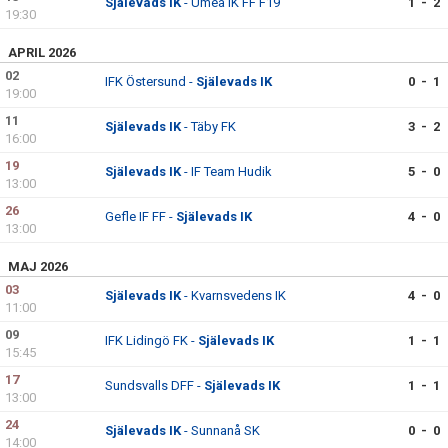
Själevads IK
- Umeå IK FF F19
1 - 2
DIVISION 1 NORRA 2026
19:30
APRIL 2026
BILDGALLERI
02
IFK Östersund -
Själevads IK
0 - 1
19:00
HISTORIK
11
Själevads IK
- Täby FK
3 - 2
16:00
DOKUMENT
19
Själevads IK
- IF Team Hudik
5 - 0
13:00
26
Gefle IF FF -
Själevads IK
4 - 0
13:00
MAJ 2026
03
Själevads IK
- Kvarnsvedens IK
4 - 0
11:00
09
IFK Lidingö FK -
Själevads IK
1 - 1
15:45
17
Sundsvalls DFF -
Själevads IK
1 - 1
13:00
24
Själevads IK
- Sunnanå SK
0 - 0
14:00