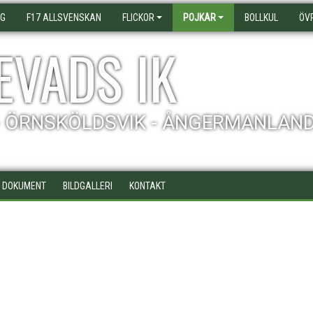
AG
F17 ALLSVENSKAN
FLICKOR
POJKAR
BOLLKUL
ÖV
EVADS IK
- ÖRNSKÖLDSVIK - ÅNGERMANLAN
DOKUMENT
BILDGALLERI
KONTAKT