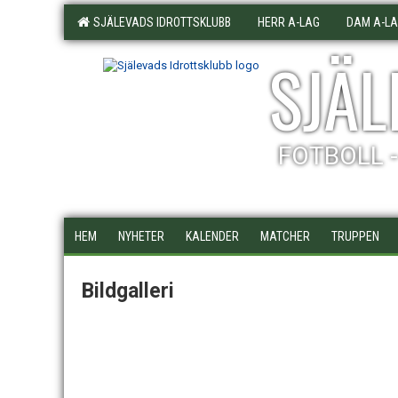
SJÄLEVADS IDROTTSKLUBB
HERR A-LAG
DAM A-L
SJÄL
FOTBOLL 
HEM
NYHETER
KALENDER
MATCHER
TRUPPEN
Bildgalleri