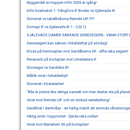
Byggandet av truppen inför 2026 är igång!
Inför kvalmatch 1: Trångfors IF Boden vs Själevads IK
Storvinst vs tabelltvåorna Remsle UIF FF!
Domsjö IF vs Själevads IK 1 - 5 (0-1)
SJÄLEVADS DAMER SÄKRADE SERIESEGERN - VANN STORT 
Seriesegern kan säkras i lokalderbyt på söndag!
Kross på hemmaplan mot Sandåkerns SK - elfte raka segern!
Revansch på bortaplan mot Umedalens IF
Storseger vs Sandviks IK!
Målrik vinst i lokalderbyt!
Storvinst i höststarten!
”Alla är precis lika viktiga oavsett om man startar ute på planen
Vinst mot Remsle UIF och en utökad serieledning!
Seriefinal i damtvåan - en härlig match att avrunda vårsäsong
Viktig vinst i toppmötet - fjärde raka nollan!
Vinst mot Mariehem SK på bortaplan!