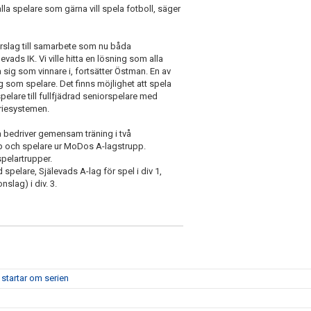
la spelare som gärna vill spela fotboll, säger
örslag till samarbete som nu båda
ads IK. Vi ville hitta en lösning som alla
sig som vinnare i, fortsätter Östman. En av
ng som spelare. Det finns möjlighet att spela
lare till fullfjädrad seniorspelare med
eriesystemen.
 bedriver gemensam träning i två
p och spelare ur MoDos A-lagstrupp.
pelartrupper.
pelare, Själevads A-lag för spel i div 1,
slag) i div. 3.
 startar om serien