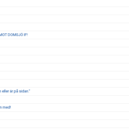
MOT DOMSJÖ IF!
 eller är på sidan.”
en med!