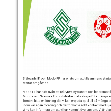
Själevads IK och Modo FF har enats om att tillsammans start
startar omgående.
Modo FF har haft svårt att rekrytera ny tränare och ledarstab t
Modos och Svenska Fotbollsförbundets slogan" Så många som
försökt hitta en lösning där vi kan erbjuda spel till så många s
inom vår egen förening och därför har vi sökt kontakt med Sjä
vi nu kan informera om att vi har kommit överens om. Vi är gla