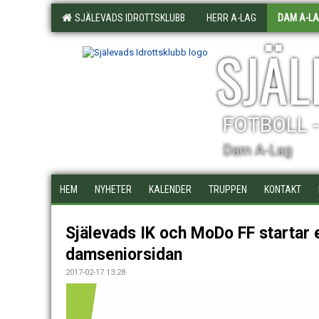
SJÄLEVADS IDROTTSKLUBB
HERR A-LAG
DAM A-L
SJÄL
FOTBOLL 
Dam A-Lag
HEM
NYHETER
KALENDER
TRUPPEN
KONTAKT
Själevads IK och MoDo FF startar 
damseniorsidan
2017-02-17 13:28