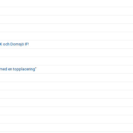
K och Domsjö IF!
ig med en topplacering"