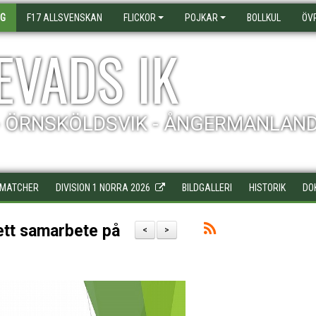
AG
F17 ALLSVENSKAN
FLICKOR
POJKAR
BOLLKUL
ÖV
EVADS IK
- ÖRNSKÖLDSVIK - ÅNGERMANLAN
MATCHER
DIVISION 1 NORRA 2026
BILDGALLERI
HISTORIK
DO
ett samarbete på
<
>