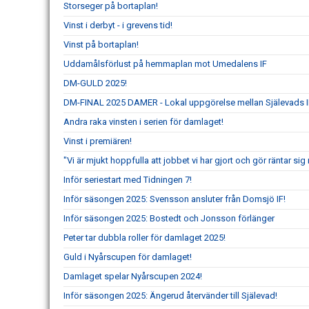
Storseger på bortaplan!
Vinst i derbyt - i grevens tid!
Vinst på bortaplan!
Uddamålsförlust på hemmaplan mot Umedalens IF
DM-GULD 2025!
DM-FINAL 2025 DAMER - Lokal uppgörelse mellan Själevads I
Andra raka vinsten i serien för damlaget!
Vinst i premiären!
"Vi är mjukt hoppfulla att jobbet vi har gjort och gör räntar s
Inför seriestart med Tidningen 7!
Inför säsongen 2025: Svensson ansluter från Domsjö IF!
Inför säsongen 2025: Bostedt och Jonsson förlänger
Peter tar dubbla roller för damlaget 2025!
Guld i Nyårscupen för damlaget!
Damlaget spelar Nyårscupen 2024!
Inför säsongen 2025: Ängerud återvänder till Själevad!