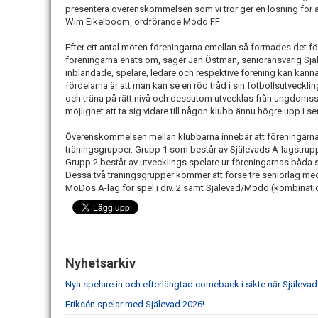
presentera överenskommelsen som vi tror ger en lösning för al
Wim Eikelboom, ordförande Modo FF
Efter ett antal möten föreningarna emellan så formades det f
föreningarna enats om, säger Jan Östman, senioransvarig Själev
inblandade, spelare, ledare och respektive förening kan känna 
fördelarna är att man kan se en röd tråd i sin fotbollsutveckli
och träna på rätt nivå och dessutom utvecklas från ungdomsspe
möjlighet att ta sig vidare till någon klubb ännu högre upp i s
Överenskommelsen mellan klubbarna innebär att föreningarna
träningsgrupper. Grupp 1 som består av Själevads A-lagstrup
Grupp 2 består av utvecklings spelare ur föreningarnas båda s
Dessa två träningsgrupper kommer att förse tre seniorlag med s
MoDos A-lag för spel i div. 2 samt Själevad/Modo (kombination
Nyhetsarkiv
Nya spelare in och efterlängtad comeback i sikte när Själevad
Eriksén spelar med Själevad 2026!