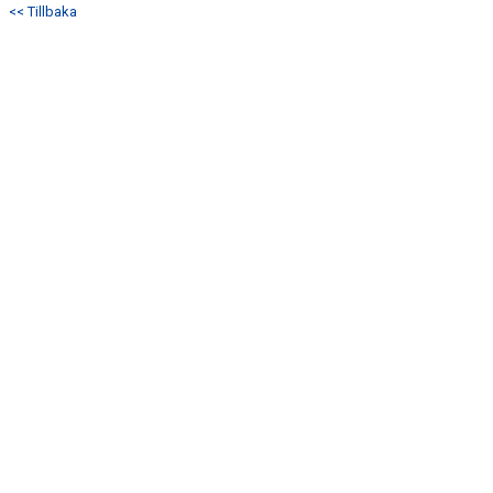
<< Tillbaka
DOKUMENT
KONTAKT