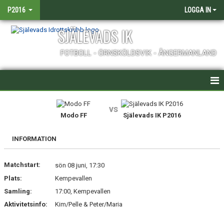
P2016
LOGGA IN
SJÄLEVADS IK
FOTBOLL - ÖRNSKÖLDSVIK - ÅNGERMANLAND
HEM
vs
Modo FF
Själevads IK P2016
NYHETER
INFORMATION
KALENDER
Matchstart:
MATCHER
sön 08 juni, 17:30
Plats:
Kempevallen
TRUPPEN
Samling:
17:00, Kempevallen
Aktivitetsinfo:
Kim/Pelle & Peter/Maria
BILDGALLERI