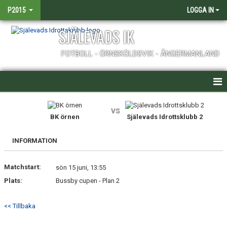
P2015
LOGGA IN
SJÄLEVADS IK
FOTBOLL - ÖRNSKÖLDSVIK - ÅNGERMANLAND
HEM
vs
BK örnen
Själevads Idrottsklubb 2
NYHETER
INFORMATION
KALENDER
Matchstart:
MATCHER
sön 15 juni, 13:55
Plats:
Bussby cupen - Plan 2
TRUPPEN
<< Tillbaka
BILDGALLERI