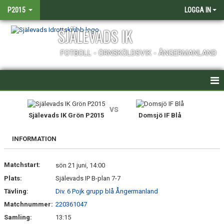
P2015
LOGGA IN
SJÄLEVADS IK
FOTBOLL - ÖRNSKÖLDSVIK - ÅNGERMANLAND
HEM
vs
Själevads IK Grön P2015
Domsjö IF Blå
NYHETER
INFORMATION
KALENDER
Matchstart:
MATCHER
sön 21 juni, 14:00
Plats:
Själevads IP B-plan 7-7
TRUPPEN
Tävling:
Div. 6 Pojk grupp blå Ångermanland
Matchnummer:
220361047
BILDGALLERI
Samling:
13:15