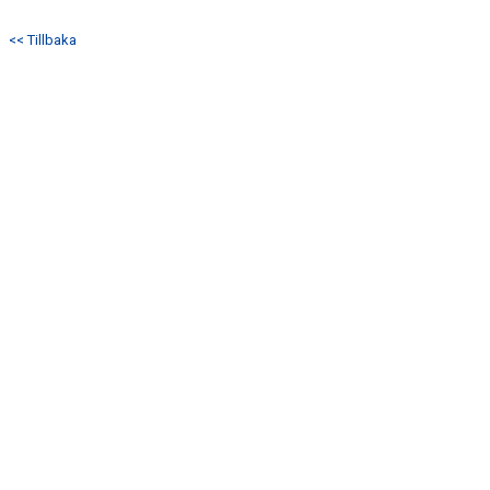
DOKUMENT
<< Tillbaka
KONTAKT