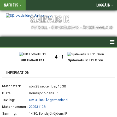
NAFU F15
LOGGA IN
SJÄLEVADS IK
FOTBOLL - ÖRNSKÖLDSVIK - ÅNGERMANLAND
HEM
4 - 1
BIK Fotboll F11
Själevads IK F11 Grön
NYHETER
INFORMATION
KALENDER
Matchstart:
MATCHER
sön 28 september, 15:30
Plats:
Bondsjöhöjdens IP
TRUPPEN
Tävling:
Div. 3 Flick Ångermanland
Matchnummer:
220731128
BILDGALLERI
Samling:
14:30, Bondsjöhöjdens IP