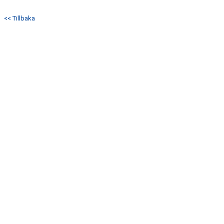
DOKUMENT
<< Tillbaka
KONTAKT